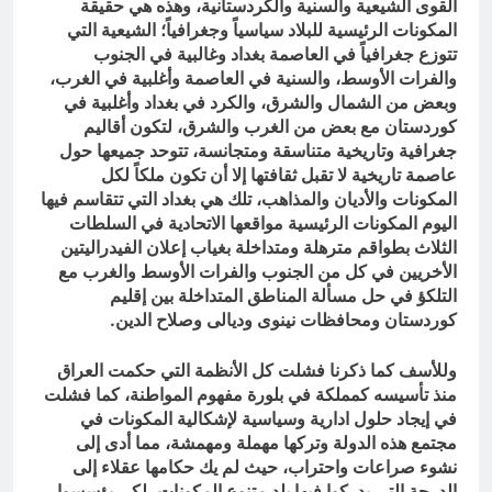
القوى الشيعية والسنية والكردستانية، وهذه هي حقيقة
المكونات الرئيسية للبلاد سياسياً وجغرافياً؛ الشيعية التي
تتوزع جغرافياً في العاصمة بغداد وغالبية في الجنوب
والفرات الأوسط، والسنية في العاصمة وأغلبية في الغرب،
وبعض من الشمال والشرق، والكرد في بغداد وأغلبية في
كوردستان مع بعض من الغرب والشرق، لتكون أقاليم
جغرافية وتاريخية متناسقة ومتجانسة، تتوحد جميعها حول
عاصمة تاريخية لا تقبل ثقافتها إلا أن تكون ملكاً لكل
المكونات والأديان والمذاهب، تلك هي بغداد التي تتقاسم فيها
اليوم المكونات الرئيسية مواقعها الاتحادية في السلطات
الثلاث بطواقم مترهلة ومتداخلة بغياب إعلان الفيدراليتين
الأخريين في كل من الجنوب والفرات الأوسط والغرب مع
التلكؤ في حل مسألة المناطق المتداخلة بين إقليم
كوردستان ومحافظات نينوى وديالى وصلاح الدين.
وللأسف كما ذكرنا فشلت كل الأنظمة التي حكمت العراق
منذ تأسيسه كمملكة في بلورة مفهوم المواطنة، كما فشلت
في إيجاد حلول ادارية وسياسية لإشكالية المكونات في
مجتمع هذه الدولة وتركها مهملة ومهمشة، مما أدى إلى
نشوء صراعات واحتراب، حيث لم يك حكامها عقلاء إلى
الدرجة التي يدركوا فيها بلد متنوع المكونات، لكي يؤسسوا