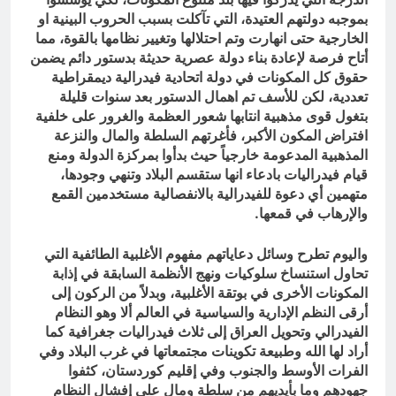
بموجبه دولتهم العتيدة، التي تآكلت بسبب الحروب البينية او
الخارجية حتى انهارت وتم احتلالها وتغيير نظامها بالقوة، مما
أتاح فرصة لإعادة بناء دولة عصرية حديثة بدستور دائم يضمن
حقوق كل المكونات في دولة اتحادية فيدرالية ديمقراطية
تعددية، لكن للأسف تم اهمال الدستور بعد سنوات قليلة
بتغول قوى مذهبية انتابها شعور العظمة والغرور على خلفية
افتراض المكون الأكبر، فأغرتهم السلطة والمال والنزعة
المذهبية المدعومة خارجياً حيث بدأوا بمركزة الدولة ومنع
قيام فيدراليات بادعاء انها ستقسم البلاد وتنهي وجودها،
متهمين أي دعوة للفيدرالية بالانفصالية مستخدمين القمع
والإرهاب في قمعها.
واليوم تطرح وسائل دعاياتهم مفهوم الأغلبية الطائفية التي
تحاول استنساخ سلوكيات ونهج الأنظمة السابقة في إذابة
المكونات الأخرى في بوتقة الأغلبية، وبدلاً من الركون إلى
أرقى النظم الإدارية والسياسية في العالم ألا وهو النظام
الفيدرالي وتحويل العراق إلى ثلاث فيدراليات جغرافية كما
أراد لها الله وطبيعة تكوينات مجتمعاتها في غرب البلاد وفي
الفرات الأوسط والجنوب وفي إقليم كوردستان، كثفوا
جهودهم وما بأيديهم من سلطة ومال على إفشال النظام