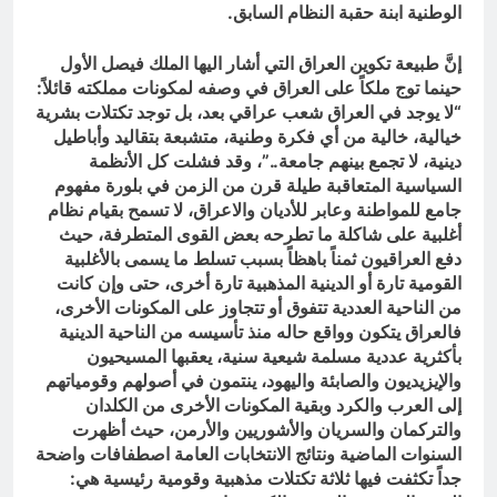
الوطنية ابنة حقبة النظام السابق.
إنَّ طبيعة تكوين العراق التي أشار اليها الملك فيصل الأول
حينما توج ملكاً على العراق في وصفه لمكونات مملكته قائلاً:
“لا يوجد في العراق شعب عراقي بعد، بل توجد تكتلات بشرية
خيالية، خالية من أي فكرة وطنية، متشبعة بتقاليد وأباطيل
دينية، لا تجمع بينهم جامعة..”، وقد فشلت كل الأنظمة
السياسية المتعاقبة طيلة قرن من الزمن في بلورة مفهوم
جامع للمواطنة وعابر للأديان والاعراق، لا تسمح بقيام نظام
أغلبية على شاكلة ما تطرحه بعض القوى المتطرفة، حيث
دفع العراقيون ثمناً باهظاً بسبب تسلط ما يسمى بالأغلبية
القومية تارة أو الدينية المذهبية تارة أخرى، حتى وإن كانت
من الناحية العددية تتفوق أو تتجاوز على المكونات الأخرى،
فالعراق يتكون وواقع حاله منذ تأسيسه من الناحية الدينية
بأكثرية عددية مسلمة شيعية سنية، يعقبها المسيحيون
والإيزيديون والصابئة واليهود، ينتمون في أصولهم وقومياتهم
إلى العرب والكرد وبقية المكونات الأخرى من الكلدان
والتركمان والسريان والأشوريين والأرمن، حيث أظهرت
السنوات الماضية ونتائج الانتخابات العامة اصطفافات واضحة
جداً تكثفت فيها ثلاثة تكتلات مذهبية وقومية رئيسية هي: