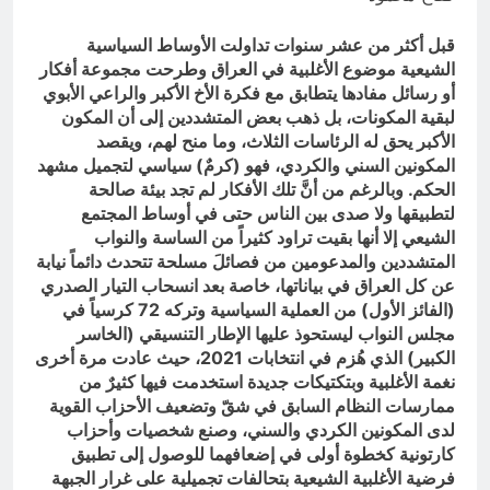
كلُّ القلوبِ إلى الحبيبِ تميلُ
11 ساعة Ago
قبل أكثر من عشر سنوات تداولت الأوساط السياسية
الشيعية موضوع الأغلبية في العراق وطرحت مجموعة أفكار
أو رسائل مفادها يتطابق مع فكرة الأخ الأكبر والراعي الأبوي
لبقية المكونات، بل ذهب بعض المتشددين إلى أن المكون
الأكبر يحق له الرئاسات الثلاث، وما منح لهم، ويقصد
المكونين السني والكردي، فهو (كرمٌ) سياسي لتجميل مشهد
الحكم. وبالرغم من أنَّ تلك الأفكار لم تجد بيئة صالحة
لتطبيقها ولا صدى بين الناس حتى في أوساط المجتمع
الشيعي إلا أنها بقيت تراود كثيراً من الساسة والنواب
المتشددين والمدعومين من فصائلَ مسلحة تتحدث دائماً نيابة
عن كل العراق في بياناتها، خاصة بعد انسحاب التيار الصدري
(الفائز الأول) من العملية السياسية وتركه 72 كرسياً في
مجلس النواب ليستحوذ عليها الإطار التنسيقي (الخاسر
الكبير) الذي هُزم في انتخابات 2021، حيث عادت مرة أخرى
نغمة الأغلبية وبتكتيكات جديدة استخدمت فيها كثيرٌ من
ممارسات النظام السابق في شقّ وتضعيف الأحزاب القوية
لدى المكونين الكردي والسني، وصنع شخصيات وأحزاب
كارتونية كخطوة أولى في إضعافهما للوصول إلى تطبيق
فرضية الأغلبية الشيعية بتحالفات تجميلية على غرار الجبهة