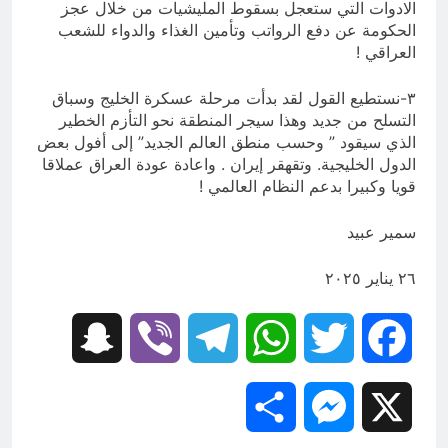
الادوات التي ستعجل بسقوط المليشيات من خلال عجز
الحكومة عن دفع الرواتب وتأمين الغذاء والدواء للشعب
العراقي !
٣-نستطيع القول لقد بدأت مرحلة عسكرة الخليج وسباق
التسلح من جديد وهذا سيجر المنطقة نحو التأزم الخطير
الذي سيقود ” وحسب منطق العالم الجديد” إلى أفول بعض
الدول الخليجية. وتقهقر إيران . واعادة عودة العراق عملاقا
قويا وكبيرا بدعم النظام العالمي !
سمير عبيد
٢٦ يناير ٢٠٢٥
Snapchat
Viber
Telegram
WhatsApp
Twitter
Facebook
Share
Messenger
X