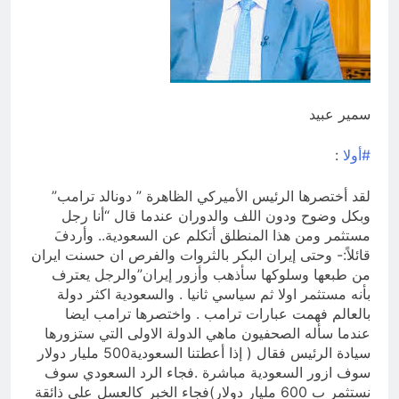
الفلسفة التجريدية للانسان
11 ساعة Ago
أوصلهم للانتصار وسيوصلهم
للانهيار
13 ساعة Ago
سمير عبيد
#أولا
:
لقد أختصرها الرئيس الأميركي الظاهرة ” دونالد ترامب”
وبكل وضوح ودون اللف والدوران عندما قال “أنا رجل
مستثمر ومن هذا المنطلق أتكلم عن السعودية.. وأردفَ
قائلاً:- وحتى إيران البكر بالثروات والفرص ان حسنت ايران
من طبعها وسلوكها سأذهب وأزور إيران”والرجل يعترف
بأنه مستثمر اولا ثم سياسي ثانيا . والسعودية اكثر دولة
بالعالم فهمت عبارات ترامب . واختصرها ترامب ايضا
عندما سأله
الصحفيون ماهي الدولة الاولى التي ستزورها
سيادة الرئيس فقال ( إذا أعطتنا السعودية500 مليار دولار
سوف ازور السعودية مباشرة .فجاء الرد السعودي سوف
نستثمر ب 600 مليار دولار)فجاء الخبر كالعسل على ذائقة