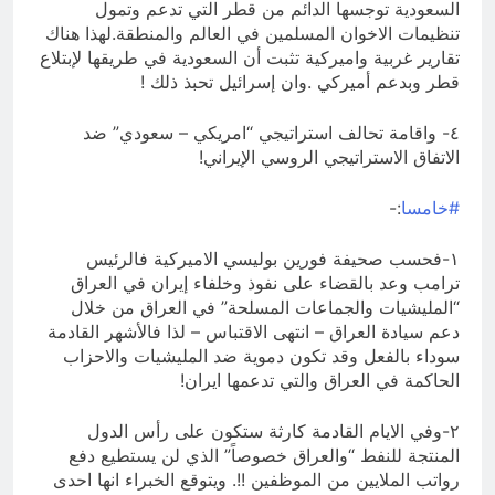
السعودية توجسها الدائم من قطر التي تدعم وتمول
تنظيمات الاخوان المسلمين في العالم والمنطقة.لهذا هناك
تقارير غربية واميركية تثبت أن السعودية في طريقها لإبتلاع
قطر وبدعم أميركي .وان إسرائيل تحبذ ذلك !
٤- واقامة تحالف استراتيجي “امريكي – سعودي” ضد
الاتفاق الاستراتيجي الروسي الإيراني!
#خامسا
:-
١-فحسب صحيفة فورين بوليسي الاميركية فالرئيس
ترامب وعد بالقضاء على نفوذ وخلفاء إيران في العراق
“المليشيات والجماعات المسلحة” في العراق من خلال
دعم سيادة العراق – انتهى الاقتباس – لذا فالأشهر القادمة
سوداء بالفعل وقد تكون دموية ضد المليشيات والاحزاب
الحاكمة في العراق والتي تدعمها ايران!
٢-وفي الايام القادمة كارثة ستكون على رأس الدول
المنتجة للنفط “والعراق خصوصاً” الذي لن يستطيع دفع
رواتب الملايين من الموظفين !!. ويتوقع الخبراء انها احدى