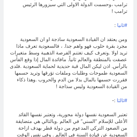
ترامب ،وحسمت الدولة الاولى التي سيزورها الرئيس
ترامب !
#ثانيا
:
ومن يعتقد ان القيادة السعودية ساذجة او ان السعودية
مجرد بقرة حلوب فهو واهم جدا. ، فالسعودية تعرف ماذا
تريد اولا .وتعرف كيف تغتنم الفرصة الذهبية وسط متغيرات
عصفت بالمنطقة والعالم ثانياً. مافائدة المال إذا وقع الفأس
بالرأس. اذن ليكن المال قبة حديدية لحماية السعودية .فلدى
السعودية طموحات وطلبات وملفات تؤرقها وتريد حسمها
فقررت حسمها بالمال بدلا من الدم والحروب .وهذا ذكاء
من القيادة السعودية وليس سذاجة !
#ثالثا
:-
تعتبر السعودية نفسها دولة محورية، وتعتبر نفسها القائد
الأعلى للإسلام “السني” في العالم .وبالتالي هي متضايقة
من الصعود التركي المدعوم من دولة قطر بهدف ازاحة
السعودية عن قيادة السنة في العالم . وفي نفس الوقت