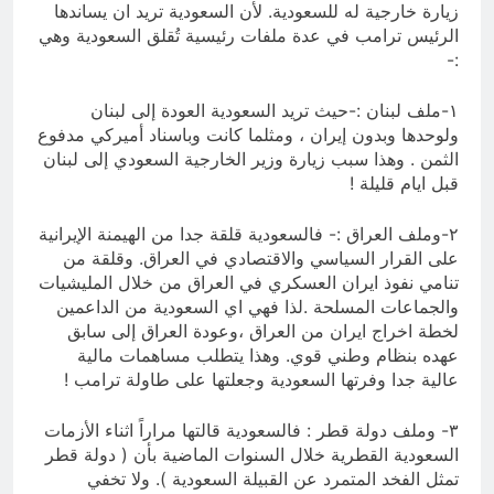
زيارة خارجية له للسعودية. لأن السعودية تريد ان يساندها
الرئيس ترامب في عدة ملفات رئيسية تُقلق السعودية وهي
:-
١-ملف لبنان :-حيث تريد السعودية العودة إلى لبنان
ولوحدها وبدون إيران ، ومثلما كانت وباسناد أميركي مدفوع
الثمن . وهذا سبب زيارة وزير الخارجية السعودي إلى لبنان
قبل ايام قليلة !
٢-وملف العراق :- فالسعودية قلقة جدا من الهيمنة الإيرانية
على القرار السياسي والاقتصادي في العراق. وقلقة من
تنامي نفوذ ايران العسكري في العراق من خلال المليشيات
والجماعات المسلحة .لذا فهي اي السعودية من الداعمين
لخطة اخراج ايران من العراق ،وعودة العراق إلى سابق
عهده بنظام وطني قوي. وهذا يتطلب مساهمات مالية
عالية جدا وفرتها السعودية وجعلتها على طاولة ترامب !
٣- وملف دولة قطر : فالسعودية قالتها مراراً اثناء الأزمات
السعودية القطرية خلال السنوات الماضية بأن ( دولة قطر
تمثل الفخد المتمرد عن القبيلة السعودية ). ولا تخفي