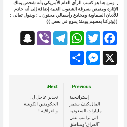
, ومن هنا هو كسب الرأي العام الأمريكي بأنه شخص يملك
الإثارة ومتمعن بسرقة الشعوب الغبية إضافة إلى أنه خادم
للأديان السماوية ومخادع رأسمالي مجنون .. ؛ وبقول تعالى :
((وتركنا بعضهم يومئذ يموج في بعض ))
Snapchat
Viber
Telegram
WhatsApp
Twitter
Facebook
Share
Messenger
X
Next:
Previous:
تصفّح
المقالات
إستراتيجية
تحذير عاجل ل :
المال:كيفَ ستمر
الحكومتين الكويتية
مليارات السعودية
والعراقية !
إلى ترامب على
“العراق”ومناطق