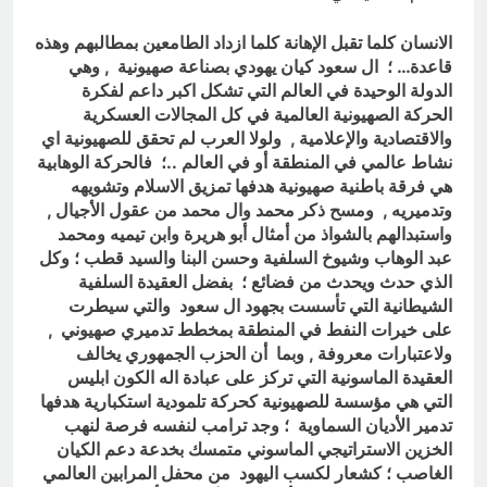
العراق له!
22 ساعة Ago
شعراء العراق الذين بقيت قبورهم في
الانسان كلما تقبل الإهانة كلما ازداد الطامعين بمطالبهم وهذه
المنافي.. ووصايا لم تُنفذ
قاعدة… ؛ ال سعود كيان يهودي بصناعة صهيونية , وهي
23 ساعة Ago
الدولة الوحيدة في العالم التي تشكل اكبر داعم لفكرة
الحركة الصهيونية العالمية في كل المجالات العسكرية
والاقتصادية والإعلامية , ولولا العرب لم تحقق للصهيونية اي
نشاط عالمي في المنطقة أو في العالم ..؛ فالحركة الوهابية
هي فرقة باطنية صهيونية هدفها تمزيق الاسلام وتشويهه
وتدميريه , ومسح ذكر محمد وال محمد من عقول الأجيال ,
واستبدالهم بالشواذ من أمثال أبو هريرة وابن تيميه ومحمد
عبد الوهاب وشيوخ السلفية وحسن البنا والسيد قطب ؛ وكل
الذي حدث ويحدث من فضائع ؛ بفضل العقيدة السلفية
الشيطانية التي تأسست بجهود ال سعود والتي سيطرت
على خيرات النفط في المنطقة بمخطط تدميري صهيوني ,
ولاعتبارات معروفة , وبما أن الحزب الجمهوري يخالف
العقيدة الماسونية التي تركز على عبادة اله الكون ابليس
التي هي مؤسسة للصهيونية كحركة تلمودية استكبارية هدفها
تدمير الأديان السماوية ؛ وجد ترامب لنفسه فرصة لنهب
الخزين الاستراتيجي الماسوني متمسك بخدعة دعم الكيان
الغاصب ؛ كشعار لكسب اليهود من محفل المرابين العالمي