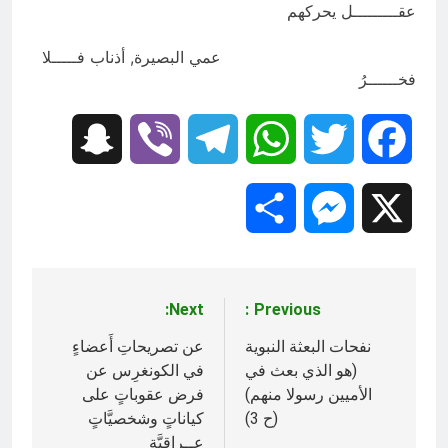
عقـــــــــل يحركهم
عمي البصيرة, أذناب فـــــلا
فخــــــرُ
Snapchat
Viber
Telegram
WhatsApp
Twitter
Facebook
Share
Messenger
X
Next:
Previous:
تصفّح
المقالات
نفحات البعثة النبوية
عن تصريحاتِ أَعضاءٍ
(هو الذي بعث في
في الكونغرِس عن
الأميين رسولا منهم)
فرض عقوباتٍ على
(ح 3)‎
كياناتٍ وشخصيَّاتٍ
عــراقيَّةٍ