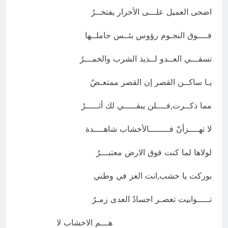
اضحى العميل علـــى الأحرار يفتخــرُ
فــــوق النجـوم رؤوس بئــس حاملــها
تسقـــي العــدو لــذيذ الشرب والخمـــرُ
يـا ساكــن القصر إن القصر ممتعـضٌ
مما ذكــرت,فــــلن يبقـــــي لك أثـــــرُ
لا تهــــزأنّ فــــــــالأخشاب شاهــــدة
لولاها لما كنت فوق الارض معتبـــرُ
بوركت يا خشب,انت العز في وطني
تـــــوابيت تعصـر اجسادُ العدى زمـرُ
هـــم الاخشاب لا