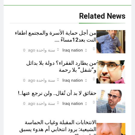
Related News
من أجل حماية الأسرة والمجتمع اطفاء
النت بعد12مساءً ….
Iraq nation
سنة واحدة ago
0
من يطارد الفقراء؟ دولة بلا بدائل
و”شفل” بلا رحمة
Iraq nation
سنة واحدة ago
0
حقائق لا بد أن تُقال.. ولن نرجع عنها..!
Iraq nation
سنة واحدة ago
0
الانتخابات المقبلة وغياب الحماسة
الشيعية: برود انتخابي أم هدوء يسبق