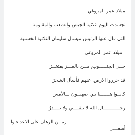
انتهت الحرب… لكن لم ينتهي
ميلاد عمر المزوغي
الموت
20 ساعة Ago
تجسدت اليوم :ثلاثية الجيش والشعب والمقاومة
التي قال عنها الرئيس ميشال سليمان الثلاثية الخشبية
ميلاد عمر المزوغي
حــي الجنـــــوب, مــن بالعـــز يفتخــرُ
قد حرروا الارض, عنهم فأسأل الشجرُ
كانــوا هــــــنا بني صهيــون بــالأمس
رجـــــــــــال الله لا تبقــــي ولا تــــذرُ
زمــن الرهان على الاعداء وا
أسفـــي