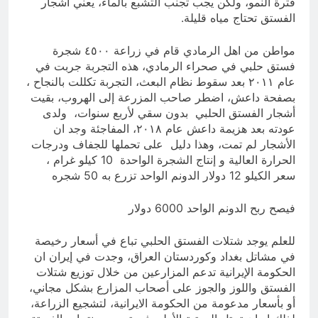
فترة النمو، ولكن يجب تجنب التشبع بالماء، يعني أشجار
الفستق تحتاج مياه قليلة.
مواطن من اهل الرمادي قام في زراعة ٤٥٠٠ شجرة
فستق حلبي في صحراء الرمادي، هذه التجربة جربت في
عام ٢٠١١ بعد سقوط نظام البعث، التجربة تكللت بالنجاح ،
بصفحة داعش، اضطر صاحب المزرعة إلى الهروب، بقيت
أشجار الفستق الحلبي بدون سقي لأربع سنوات، ولدى
عودته بعد هزيمة داعش عام ٢٠١٨، المفاجئة وجد ان
الأشجار لم تمت، وهذا دليل على تحملها للجفاف ودرجات
الحرارة العالية و إنتاج الشجرة الواحدة 10 كيلو غرام ،
سعر الكيلو 12 دولار الدونم الواحد تزرع به 50 شجره
فيصح ربح الدونم الواحد 6000 دولار
للعلم يوجد شتلات الفستق الحلبي تباع في أسعار رخيصة
في مشاتل بغداد وكوردستان العراق، وجدت في إيران ان
الحكومة الإيرانية تدعم المزارعين من خلال توزيع شتلات
الفستق واللوز والجوز على أصحاب المزارع بشكل مجاني،
أو بأسعار مدعومة من الحكومة الايرانية، لتشجيع الزراعة،