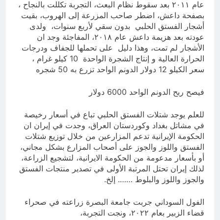
عام ٢٠١١ بعد سقوط نظام البعث، التجربة تكللت بالنجاح ،
بصفحة داعش، اضطر صاحب المزرعة إلى الهروب، بقيت
أشجار الفستق الحلبي بدون سقي لأربع سنوات، ولدى
عودته بعد هزيمة داعش عام ٢٠١٨، المفاجئة وجد ان
الأشجار لم تمت، وهذا دليل على تحملها للجفاف ودرجات
الحرارة العالية و إنتاج الشجرة الواحدة 10 كيلو غرام ،
سعر الكيلو 12 دولار الدونم الواحد تزرع به 50 شجره
فيصح ربح الدونم الواحد 6000 دولار
للعلم يوجد شتلات الفستق الحلبي تباع في أسعار رخيصة
في مشاتل بغداد وكوردستان العراق، وجدت في إيران ان
الحكومة الإيرانية تدعم المزارعين من خلال توزيع شتلات
الفستق واللوز والجوز على أصحاب المزارع بشكل مجاني،
أو بأسعار مدعومة من الحكومة الايرانية، لتشجيع الزراعة،
لذلك إيران تحتل المرتبة الأولى في تصدير منتجات الفستق
والجوز واللوز والبلوط ……. إلخ.
الفول السوداني جربت جامعة البصرة زراعته في صحراء
قضاء الزبير بعام ٢٠٢٢، ونجت التجربة،