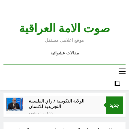
Ski
t
conten
صوت الامة العراقية
موقع اعلامي مستقل
مقالات عشوائية
الولاية التكوينية / راي الفلسفة
جديد
التجريدية للانسان
ساعة واحدة Ago
السمّ الصامت في كفّك.. حين تغتالنا
الأكياس البلاستيكية