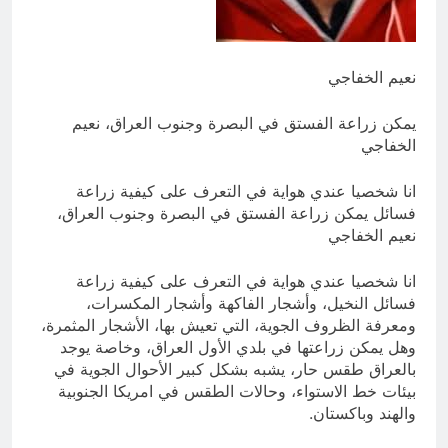
للانسان
13 ساعة Ago
اتفاقية مكة للدفاع المشترك: الخفايا
النووية والتكنولوجية غير المعلنة… نحو
نعيم الخفاجي
هندسة ردع جديدة في الشرق الأوسط ؟
17 ساعة Ago
يمكن زراعة الفستق في البصرة وجنوب العراق، نعيم
الخفاجي
انا شخصيا عندي هواية في التعرف على كيفية زراعة
فسائل يمكن زراعة الفستق في البصرة وجنوب العراق،
نعيم الخفاجي
انا شخصيا عندي هواية في التعرف على كيفية زراعة
فسائل النخيل، وأشجار الفاكهة وأشجار المكسرات،
ومعرفة الظروف الجوية، التي تعيش بها، الأشجار المثمرة،
وهل يمكن زراعتها في بلدي الأول العراق، وخاصة يوجد
بالعراق طقس حار، يشبه بشكل كبير الأحوال الجوية في
بيئات خط الاستواء، وحالات الطقس في امريكا الجنوبية
والهند وباكستان.