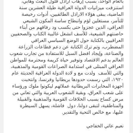
بالعام الواحد، بسبب إرهاب اراذل فلول البعث وهابي،
استنزفت ميزانيات الدولة العراقية طيلة العشرين سنة
الماضية، يبقى هؤلاء الاراذل الطائفيين، أدوات رخيصة
للتآمر، مستغلين لؤم وانبطاح ساسة المكون الشيعي
العراقي، الذين عجزوا حتى بكسب ود رفاقهم من أبناء
حاضنتهم الشيعية، للأسف انشغل غالبية الكتاب والصحفيين
العراقيين بالكتابة حول الوضع السياسي العراقي
المضطرب، وتم ترك الكتابة عن دعم قطاعات الزراعة
والصناعة، وإيجاد افضل السبل للاستفادة من تجارب شعوب
العالم بدعم الاقتصاد وتوفير حياة كريمة ومحترمة للمواطن
العراقي المبتلى في استدامة الصراعات القومية والمذهبية،
والتي للأسف ولدت مع و لادة الدولة العراقية الحديثة عام
١٩٢٠، التي رسمت حدودها بريطانيا وفرنسا، وانتخبت
أجهزة المخابرات البريطانية عملائهم ليكونوا ملوك ورؤساء
على شعب العراق، وبقية الشعوب العربية والتي تعاني من
مرض كساح بسبب الخلافات القومية والمذهبية والقبيلة
والمناطقية، لتبقى دولنا، دول فاشلة، يسهل السيطرة
عليها، مع خالص التحية والتقدير.
نعيم عاتي الخفاجي