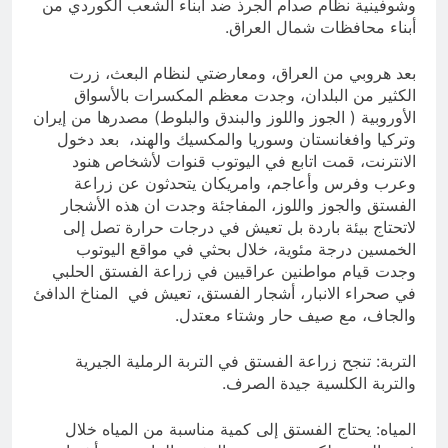
وشوفينية نظام صدام الجرذ ضد أبناء الشعب الكوردي من
أبناء محافظات شمال العراق.
بعد هروبي من العراق، ومعارضتي لنظام البعث، زرت
الكثير من البلدان، وجدت معظم المكسرات بالأسواق
الأوروبية ( الجوز واللوز والبندق والبلوط) مصدرها من إيران
وتركيا وافغانستان وسوريا والمكسيك والهند، بعد دخول
الانترنت، قمت اتابع في اليوتوب قنوات لأشخاص هنود
وعرب وفرس وأعاجم، وامريكان يتحدثون عن زراعة
الفستق والجوز واللوز، المفاجئة وجدت ان هذه الأشجار
لاتحتاج بيئة باردة بل تعيش في درجات حرارة تصل إلى
الخمسين درجة مئوية، خلال بحثي في مواقع اليوتوب
وجدت قيام مواطنين عراقيين في زراعة الفستق الحلبي
في صحراء الانبار، أشجار الفستق، تعيش في المناخ الدافئ
والجاف، مع صيف حار وشتاء معتدل.
التربة: تنجح زراعة الفستق في التربة الرملية الجيرية
والتربة الكلسية جيدة الصرف.
المياه: يحتاج الفستق إلى كمية مناسبة من المياه خلال