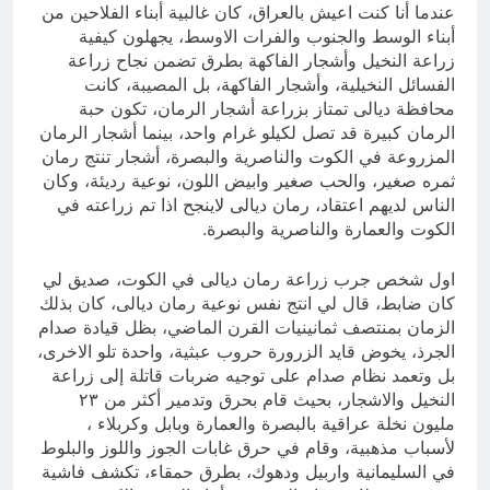
عندما أنا كنت اعيش بالعراق، كان غالبية أبناء الفلاحين من
أبناء الوسط والجنوب والفرات الاوسط، يجهلون كيفية
زراعة النخيل وأشجار الفاكهة بطرق تضمن نجاح زراعة
الفسائل النخيلية، وأشجار الفاكهة، بل المصيبة، كانت
محافظة ديالى تمتاز بزراعة أشجار الرمان، تكون حبة
الرمان كبيرة قد تصل لكيلو غرام واحد، بينما أشجار الرمان
المزروعة في الكوت والناصرية والبصرة، أشجار تنتج رمان
ثمره صغير، والحب صغير وابيض اللون، نوعية رديئة، وكان
الناس لديهم اعتقاد، رمان ديالى لاينجح اذا تم زراعته في
الكوت والعمارة والناصرية والبصرة.
اول شخص جرب زراعة رمان ديالى في الكوت، صديق لي
كان ضابط، قال لي انتج نفس نوعية رمان ديالى، كان بذلك
الزمان بمنتصف ثمانينيات القرن الماضي، بظل قيادة صدام
الجرذ، يخوض قايد الزرورة حروب عبثية، واحدة تلو الاخرى،
بل وتعمد نظام صدام على توجيه ضربات قاتلة إلى زراعة
النخيل والاشجار، بحيث قام بحرق وتدمير أكثر من ٢٣
مليون نخلة عراقية بالبصرة والعمارة وبابل وكربلاء ،
لأسباب مذهبية، وقام في حرق غابات الجوز واللوز والبلوط
في السليمانية واربيل ودهوك، بطرق حمقاء، تكشف فاشية