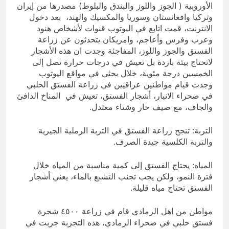
الأوروبية ( الجوز واللوز والبندق والبلوط) مصدرها من إيران
وتركيا وافغانستان وسوريا والمكسيك والهند، بعد دخول
الانترنت، قمت اتابع في اليوتوب قنوات لأشخاص هنود
وعرب وفرس وأعاجم، وامريكان يتحدثون عن زراعة
الفستق والجوز واللوز، المفاجئة وجدت ان هذه الأشجار
لاتحتاج بيئة باردة بل تعيش في درجات حرارة تصل إلى
الخمسين درجة مئوية، خلال بحثي في مواقع اليوتوب
وجدت قيام مواطنين عراقيين في زراعة الفستق الحلبي
في صحراء الانبار، أشجار الفستق، تعيش في المناخ الدافئ
والجاف، مع صيف حار وشتاء معتدل.
التربة: تنجح زراعة الفستق في التربة الرملية الجيرية
والتربة الكلسية جيدة الصرف.
المياه: يحتاج الفستق إلى كمية مناسبة من المياه خلال
فترة النمو، ولكن يجب تجنب التشبع بالماء، يعني أشجار
الفستق تحتاج مياه قليلة.
مواطن من اهل الرمادي قام في زراعة ٤٥٠٠ شجرة
فستق حلبي في صحراء الرمادي، هذه التجربة جربت في