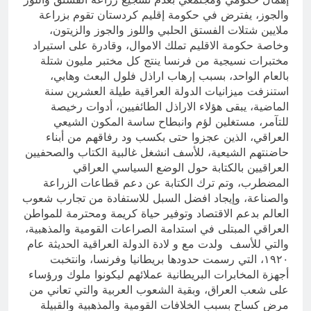
والجوز، يفترض في حكومة إقليم كردستان تقوم بزراعة
ملايين شتلات الفستق الحلبي واللوز والجوز والزيتون،
وخاصة حكومة الاقليم تملك الاموال، وقادرة على استيراد
مختبرات نسيجية من فرنسا ينتج كل مختبر مليون شتلة
بالعام الواحد، بسبب إرهاب اراذل فلول البعث وهابي،
استنزفت ميزانيات الدولة العراقية طيلة العشرين سنة
الماضية، يبقى هؤلاء الاراذل الطائفيين، أدوات رخيصة
للتآمر، مستغلين لؤم وانبطاح ساسة المكون الشيعي
العراقي، الذين عجزوا حتى بكسب ود رفاقهم من أبناء
حاضنتهم الشيعية، للأسف انشغل غالبية الكتاب والصحفيين
العراقيين بالكتابة حول الوضع السياسي العراقي
المضطرب، وتم ترك الكتابة عن دعم قطاعات الزراعة
والصناعة، وإيجاد افضل السبل للاستفادة من تجارب شعوب
العالم بدعم الاقتصاد وتوفير حياة كريمة ومحترمة للمواطن
العراقي المبتلى في استدامة الصراعات القومية والمذهبية،
والتي للأسف ولدت مع و لادة الدولة العراقية الحديثة عام
١٩٢٠، التي رسمت حدودها بريطانيا وفرنسا، وانتخبت
أجهزة المخابرات البريطانية عملائهم ليكونوا ملوك ورؤساء
على شعب العراق، وبقية الشعوب العربية والتي تعاني من
مرض كساح بسبب الخلافات القومية والمذهبية والقبيلة