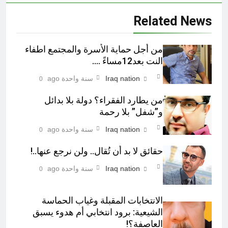
Related News
من أجل حماية الأسرة والمجتمع اطفاء
النت بعد12مساءً ….
Iraq nation
سنة واحدة ago
0
من يطارد الفقراء؟ دولة بلا بدائل
و”شفل” بلا رحمة
Iraq nation
سنة واحدة ago
0
حقائق لا بد أن تُقال.. ولن نرجع عنها..!
Iraq nation
سنة واحدة ago
0
الانتخابات المقبلة وغياب الحماسة
الشيعية: برود انتخابي أم هدوء يسبق
العاصفة؟!