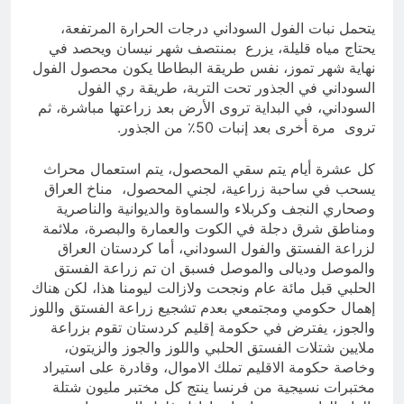
يتحمل نبات الفول السوداني درجات الحرارة المرتفعة،
يحتاج مياه قليلة، يزرع بمنتصف شهر نيسان ويحصد في
نهاية شهر تموز، نفس طريقة البطاطا يكون محصول الفول
السوداني في الجذور تحت التربة، طريقة ري الفول
السوداني، في البداية تروى الأرض بعد زراعتها مباشرة، ثم
تروى مرة أخرى بعد إنبات 50٪ من الجذور.
كل عشرة أيام يتم سقي المحصول، يتم استعمال محراث
يسحب في ساحبة زراعية، لجني المحصول، مناخ العراق
وصحاري النجف وكربلاء والسماوة والديوانية والناصرية
ومناطق شرق دجلة في الكوت والعمارة والبصرة، ملائمة
لزراعة الفستق والفول السوداني، أما كردستان العراق
والموصل وديالى والموصل فسبق ان تم زراعة الفستق
الحلبي قبل مائة عام ونجحت ولازالت ليومنا هذا، لكن هناك
إهمال حكومي ومجتمعي بعدم تشجيع زراعة الفستق واللوز
والجوز، يفترض في حكومة إقليم كردستان تقوم بزراعة
ملايين شتلات الفستق الحلبي واللوز والجوز والزيتون،
وخاصة حكومة الاقليم تملك الاموال، وقادرة على استيراد
مختبرات نسيجية من فرنسا ينتج كل مختبر مليون شتلة