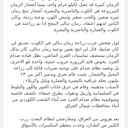
الرمان كبيرة قد تصل لكيلو غرام واحد، بينما أشجار الرمان
المزروعة في الكوت والناصرية والبصرة، أشجار تنتج رمان
ثمره صغير، والحب صغير وابيض اللون، نوعية رديئة، وكان
الناس لديهم اعتقاد، رمان ديالى لاينجح اذا تم زراعته في
الكوت والعمارة والناصرية والبصرة.
اول شخص جرب زراعة رمان ديالى في الكوت، صديق لي
كان ضابط، قال لي انتج نفس نوعية رمان ديالى، كان بذلك
الزمان بمنتصف ثمانينيات القرن الماضي، بظل قيادة صدام
الجرذ، يخوض قايد الزرورة حروب عبثية، واحدة تلو الاخرى،
بل وتعمد نظام صدام على توجيه ضربات قاتلة إلى زراعة
النخيل والاشجار، بحيث قام بحرق وتدمير أكثر من ٢٣
مليون نخلة عراقية بالبصرة والعمارة وبابل وكربلاء ،
لأسباب مذهبية، وقام في حرق غابات الجوز واللوز والبلوط
في السليمانية واربيل ودهوك، بطرق حمقاء، تكشف فاشية
وشوفينية نظام صدام الجرذ ضد أبناء الشعب الكوردي من
أبناء محافظات شمال العراق.
بعد هروبي من العراق، ومعارضتي لنظام البعث، زرت
الكثير من البلدان، وجدت معظم المكسرات بالأسواق