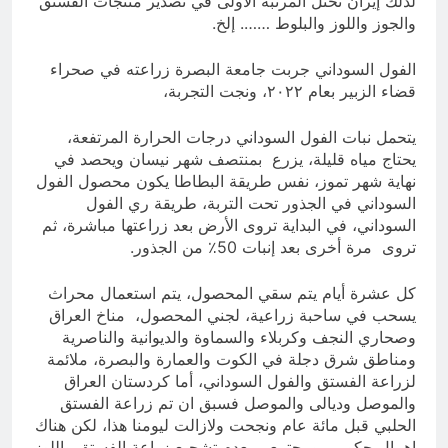
لذلك إيران تحتل المرتبة الأولى في تصدير منتجات الفستق
والجوز واللوز والبلوط ……. إلخ.
الفول السوداني جربت جامعة البصرة زراعته في صحراء
قضاء الزبير بعام ٢٠٢٢، ونجت التجربة،
يتحمل نبات الفول السوداني درجات الحرارة المرتفعة،
يحتاج مياه قليلة، يزرع بمنتصف شهر نيسان ويحصد في
نهاية شهر تموز، نفس طريقة البطاطا يكون محصول الفول
السوداني في الجذور تحت التربة، طريقة ري الفول
السوداني، في البداية تروى الأرض بعد زراعتها مباشرة، ثم
تروى مرة أخرى بعد إنبات 50٪ من الجذور.
كل عشرة أيام يتم سقي المحصول، يتم استعمال محراث
يسحب في ساحبة زراعية، لجني المحصول، مناخ العراق
وصحاري النجف وكربلاء والسماوة والديوانية والناصرية
ومناطق شرق دجلة في الكوت والعمارة والبصرة، ملائمة
لزراعة الفستق والفول السوداني، أما كردستان العراق
والموصل وديالى والموصل فسبق ان تم زراعة الفستق
الحلبي قبل مائة عام ونجحت ولازالت ليومنا هذا، لكن هناك
إهمال حكومي ومجتمعي بعدم تشجيع زراعة الفستق واللوز