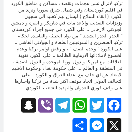
تركيا لاتزال تشن هجمات وتقصف مساكن و مناطق الكورد
في اقليم كوردستان وفي شمال شرق سوريا وتريد من
الكورد ( القاء السلاح ) ليساق بهم كعبيد الى سجون
وزنزانات التعذيب والاعدامات في دياربكر و انقرة و دمشق
الجولاني الارهابي .. على الكورد في جميع اجزاء كوردستان
” الحذر الحذر الشديد ” من نوايا الخبيثة والفاسدة لحكام
تركيا العنصرين و الشوفينين الطغاة و الجولاني الفاشي ..
على الكورد ” وحدة الصف ” ، و رفض اوامر تركيا وعدم
الخضوع لاملاءاتها الارهابية الظالمة .. على الكورد تقوية
العلاقات مع امريكا و دول اوربا الموحدة و الدول الصديقة
في المنطقة و العالم … على حكومة بغداد وحكومة الاقليم
الابتعاد عن اي حلف مع اعداء العراق و الكورد .. على
التحالف الدولي اتخاذ موقف اكثر شدة من تركيا واجبارها
على وقف فوري للعدوان والتهديد للشعب الكوردي .
Snapchat
Viber
Telegram
WhatsApp
Twitter
Facebook
Share
Messenger
X