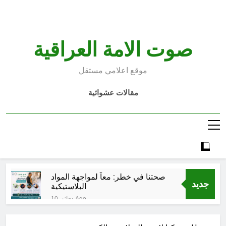
Ski
t
conten
صوت الامة العراقية
موقع اعلامي مستقل
مقالات عشوائية
صحتنا في خطر: معاً لمواجهة المواد
جديد
البلاستيكية
10 دقائق Ago
سطور حقيقية … وأخرى فانتازية
سوريالية في الحقبة الديستوبية مع