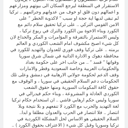
الاستقرار في المنطقة ليرجع السكان الى بيوتهم ومزارعهم
و اعمالهم دون قلق او خوف من عدوانهم وجرائمهم .. تركيا
لم تبقى لديها اية حجة او سبب ” لاكذوبة الخطر ” على
الامن القومي التركي .. على تركيا تحقيق سلام دائم مع
الكورد وبناء الاخوة بين الكورد والترك في ربوع تركيا ،
وليس الاستمرار بالتفرقة و المؤامرات و المكر والخداع لان
كل شيء اصبح مكشوف امام الشعب الكوردي و العالم
برمته .. على تركيا وقف فوري للعدوان والتهديد للكورد في
محافظة دهوك و الادارة الذاتية في شمال شرق سوريا
وقواتها ” قسد ” .. من جانب اخر على حكومة بغداد
والحكومات العربية وخاصة السعودية وقطر والامارات
وقف الدعم لحكومة جولاني الارهابية في دمشق وعلى تلك
الحكومات دعم السلام الحقيقي في سوريا ، و الوقوف مع
حقوق كافة المكومات السورية ومنها حقوق الشعب
الكوردي العادلة و المشروعة ، وبناء حكم فيدرالي في
سوريا وليس حكم ارهابي فاشي .. ان استخدام حكام تركيا
لغة التهديد والحرب مع الكورد لا تنفعهم و بلا نتيجة وبلا
انتصار .. فلا انتصار في الحرب والعدوان مطلقا و ابدا..
السلام الحقيقي هو الاساس لحل المشكلة الكوردية في
تركيا وسوريا وقبل كل شيء ( الاعتراف بحقوق الكورد ) ..