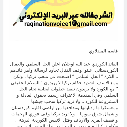
التطفل
14 ساعة Ago
ماذا لو كان المدير اقوى من الوزير
؟
14 ساعة Ago
قاسم المندلاوي
القائد الكوردي عبد الله اوجلان اعلن الحل السلمي والعمال
الكوردستاني اعلنوا وقف القتال تجاوبا لرسالة وامر قائدهم
.. الكرة ” الحل السلمي ” اصبحت في ملعب تركيا ، ولكن
ومع الاسف الشديد حكام تركيا لا يريدون ” السلام الحقيقي
” مع الكورد ولا يريدون تنفيذ خطوات ايجابية تجاه الحل
السلمي وفي المقدمة الاعتراف رسميا بحقوق العادلة و
المشروعة للكورد .. ولا تريد تركيا سحب جيشها
ومعسكراتها ودباباتها ومدافعها من اراضي اقليم كوردستان
و شمال شرق سوريا .. ولا تريد تركيا وقف فوري للهجمات
و قصف القرى والارياف وقتل الانفس الكوردية البريئة ..
حكام تركيا العنصريون و المصابون بداء الجنون لا يريدون