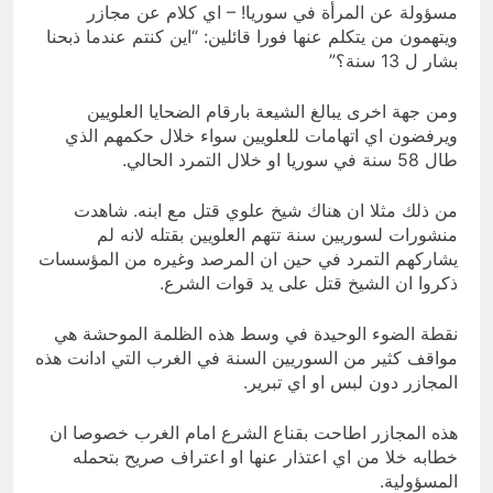
مسؤولة عن المرأة في سوريا! – اي كلام عن مجازر
ويتهمون من يتكلم عنها فورا قائلين: “اين كنتم عندما ذبحنا
بشار ل 13 سنة؟”
ومن جهة اخرى يبالغ الشيعة بارقام الضحايا العلويين
ويرفضون اي اتهامات للعلويين سواء خلال حكمهم الذي
طال 58 سنة في سوريا او خلال التمرد الحالي.
من ذلك مثلا ان هناك شيخ علوي قتل مع ابنه. شاهدت
منشورات لسوريين سنة تتهم العلويين بقتله لانه لم
يشاركهم التمرد في حين ان المرصد وغيره من المؤسسات
ذكروا ان الشيخ قتل على يد قوات الشرع.
نقطة الضوء الوحيدة في وسط هذه الظلمة الموحشة هي
مواقف كثير من السوريين السنة في الغرب التي ادانت هذه
المجازر دون لبس او اي تبرير.
هذه المجازر اطاحت بقناع الشرع امام الغرب خصوصا ان
خطابه خلا من اي اعتذار عنها او اعتراف صريح بتحمله
المسؤولية.