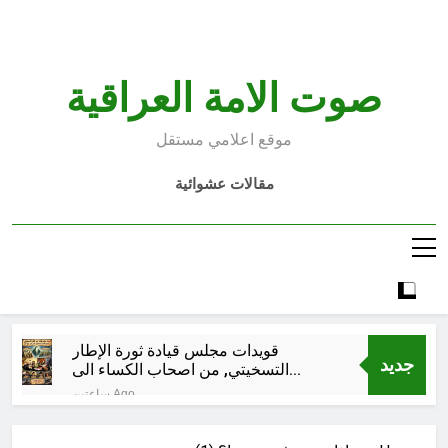
Ski
t
conten
صوت الامة العراقية
موقع اعلامي مستقل
مقالات عشوائية
قويدات مجلس قيادة ثورة الإطار
جديد
التسخيتي, من اصحاب الكساء الى
المعصوبين الاثني عشر، حجج اللات
ساعتين Ago
مجلس حسيني (الاستجابة
للنصيحة)