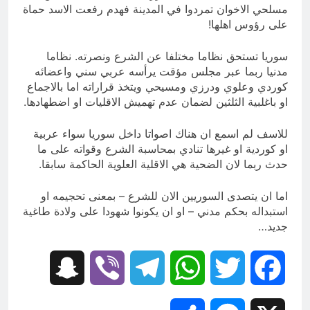
مسلحي الاخوان تمردوا في المدينة فهدم رفعت الاسد حماة
على رؤوس اهلها!
سوريا تستحق نظاما مختلفا عن الشرع ونصرته. نظاما
مدنيا ربما عبر مجلس مؤقت يرأسه عربي سني واعضائه
كوردي وعلوي ودرزي ومسيحي ويتخذ قراراته اما بالاجماع
او باغلبية الثلثين لضمان عدم تهميش الاقليات او اضطهادها.
للاسف لم اسمع ان هناك اصواتا داخل سوريا سواء عربية
او كوردية او غيرها تنادي بمحاسبة الشرع وقواته على ما
حدث ربما لان الضحية هي الاقلية العلوية الحاكمة سابقا.
اما ان يتصدى السوريين الان للشرع – بمعنى تحجيمه او
استبداله بحكم مدني – او ان يكونوا شهودا على ولادة طاغية
جديد…
Snapchat
Viber
Telegram
WhatsApp
Twitter
Facebook