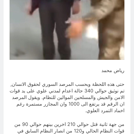
الحديث
14 ساعة Ago
الكاتبان باقر الزبيدي ورياض سعد يحذران
من الجولاني (ح 1) (وإذا كنت فيهم فأقمت
لهم الصلاة فلتقم طائفة منهم معك
15 ساعة Ago
وليأخذوا أٍسلحتهم)
رياض محمد
حتى هذه اللحظة وبحسب المرصد السوري لحقوق الانسان,
تم نوثيق حوالي 340 حالة اعدام لمدني علوي على يد قوات
الامن والجيش والمسلحين الموالين للنظام. ويقول المرصد
ان الرقم قد يرتفع الى 1000 وان المجازر مستمرة رغم
اخماد التمرد العلوي.
من
جهة ثانية قتل حوالي 210 اخرين بينهم حوالي 90 من
قوات النظام الحالي و120 من انصار النظام السابق في