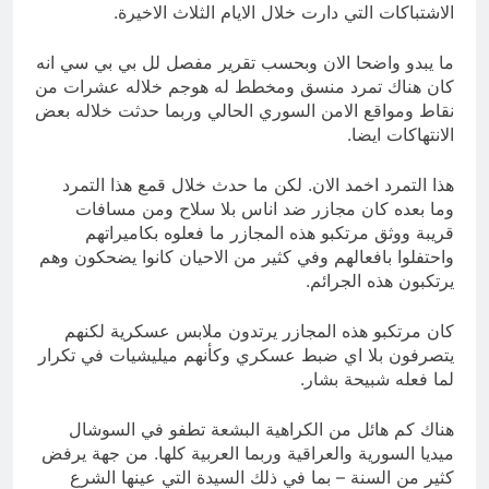
الاشتباكات التي دارت خلال الايام الثلاث الاخيرة.
ما يبدو واضحا الان وبحسب تقرير مفصل لل بي بي سي انه
كان هناك تمرد منسق ومخطط له هوجم خلاله عشرات من
نقاط ومواقع الامن السوري الحالي وربما حدثت خلاله بعض
الانتهاكات ايضا.
هذا التمرد اخمد الان. لكن ما حدث خلال قمع هذا التمرد
وما بعده كان مجازر ضد اناس بلا سلاح ومن مسافات
قريبة ووثق مرتكبو هذه المجازر ما فعلوه بكاميراتهم
واحتفلوا بافعالهم وفي كثير من الاحيان كانوا يضحكون وهم
يرتكبون هذه الجرائم.
كان مرتكبو هذه المجازر يرتدون ملابس عسكرية لكنهم
يتصرفون بلا اي ضبط عسكري وكأنهم ميليشيات في تكرار
لما فعله شبيحة بشار.
هناك كم هائل من الكراهية البشعة تطفو في السوشال
ميديا السورية والعراقية وربما العربية كلها. من جهة يرفض
كثير من السنة – بما في ذلك السيدة التي عينها الشرع