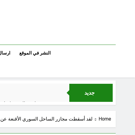
Ski
t
conten
النشر في الموقع
ارسال
جديد
لوحة النشوة / راي 
السمّ الصامت في
Home
لقد أسقطت مجازر الساحل السوري الأقنعة عن طائفي