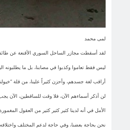
لمى محمد
لقد أسقطت مجازر الساحل السوري الأقنعة عن طائفية كثي
ليس فقط تعاموا وكذبوا في مصابنا، بل ما يطلبونه ال
أراقب لغة جسدهم، وأحزن كثيراً علينا، من قلة “خيولنا
لن أذكر أسماءهم الآن، فلا وقت للساقطين، الآن يجب 
الأمل في أنه لدينا كثير كثير كثير من العقول المغمورة
نحن بحاجة بعضنا، وفي حاجة لدعم المختلف واختلافه طال