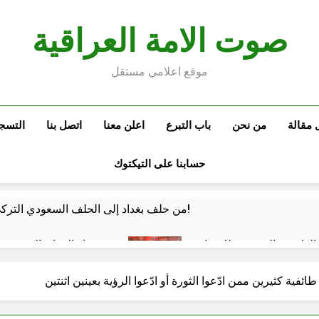
صوت الامة العراقية
موقع اعلامي مستقل
 مقالة
من نحن
باب التبرع
اعلن معنا
اتصل بنا
التسج
حسابنا على التيكتوك
من حلف بغداد إلى الحلف السعودي التركي الباكستاني- وفوائد انضمام العراق له!
الفلسفة التجريدية للانسان
شعراء العراق الذين بقيت
3 ساعات Ago
 كفّك.. حين تغتالنا الأكياس البلاستيكية
الولاية ال
ة كثيرين ممن ادّعوا الثورة أو ادّعوا الرؤية بعينين اثنتين
6 ساعات Ago
خطب صلاة الجمعة (ح 22) (تمييز وخلافة بني البشر)