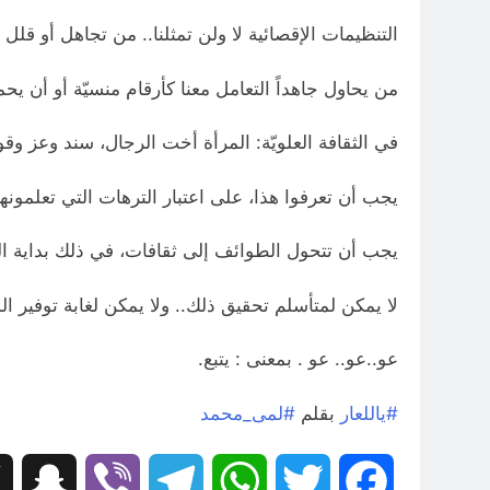
التنظيمات الإقصائية لا ولن تمثلنا.. من تجاهل أو قلل
من يحاول جاهداً التعامل معنا كأرقام منسيّة أو أن يحملن
في الثقافة العلويّة: المرأة أخت الرجال، سند وعز وق
يجب أن تعرفوا هذا، على اعتبار الترهات التي تعلمونها 
يجب أن تتحول الطوائف إلى ثقافات، في ذلك بداية ال
لا يمكن لمتأسلم تحقيق ذلك.. ولا يمكن لغابة توفير الم
عو..عو.. عو . بمعنى : يتبع.
#ياللعار
بقلم
#لمى_محمد
hat
Viber
Telegram
WhatsApp
Twitter
Facebook