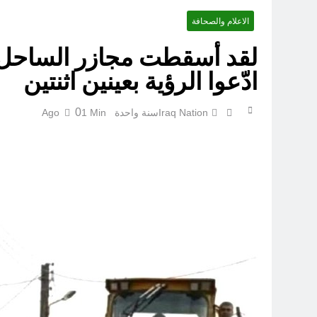
الاعلام والصحافة
الكاتبان باقر الزبيدي ورياض سعد يحذران من الجولاني (ح 4) (وليأخذوا حذرهم وأسلحتهم ود الذين كفروا لو تغفلون عن أسلحتكم وأمتعتكم)
لقد أسقطت مجازر الساحل ال
ادّعوا الرؤية بعينين اثنتين
سَأُنَبِّئُكَ بِتَأْوِيلِ مَا لَمْ تَسْتَطِعْ فهمه في “اتفاقية مكة” شرطي الناتو الخليجي النووي الجديد لتحجيم دور إيران وفصائلها الولائية وحتى إسرائيل؟
0
Iraq Nation
سنة واحدة Ago
1 Min