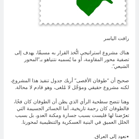
السخرية الرقمية (سوالف) والحقيقة
العلمية
8 ساعات Ago
المخطط البياني للموت / راي الفلسفة
التجريدية للانسان
9 ساعات Ago
رافت الياسر
هناك مشروع استراتيجي اتُّخذ القرار به مسبقًا، يهدف إلى
تصفية محور المقاومة، أو ما يُسميه نتنياهو بـ”المحور
الشيعي”.
صحيح أن “طوفان الأقصى” أربك جدول تنفيذ هذا المشروع،
لكنه مشروع حقيقي ومؤجَّل لا مُلغى، وهو قادم لا محالة.
وهنا تتضح سطحية الرأي الذي يظن أن الطوفان كان فخًا،
فالطوفان كان رحمة تاريخية، أما الخسائر الجسيمة التي
تعرّضنا لها فليست بسبب جسارة ومكنة العدو، بل بسبب
الخلل العميق في البنية العسكرية والتنظيمية لمحورنا.
▪نعود إلى العراق.