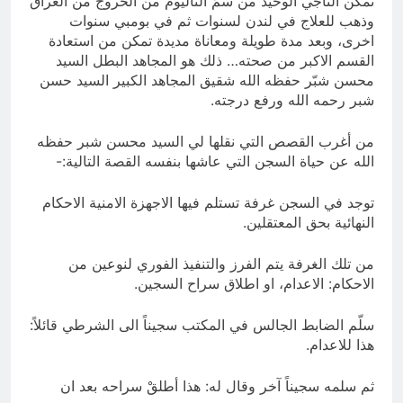
تمكن الناجي الوحيد من سمّ الثاليوم من الخروج من العراق
وذهب للعلاج في لندن لسنوات ثم في بومبي سنوات
اخرى، وبعد مدة طويلة ومعاناة مديدة تمكن من استعادة
القسم الاكبر من صحته… ذلك هو المجاهد البطل السيد
محسن شبّر حفظه الله شقيق المجاهد الكبير السيد حسن
شبر رحمه الله ورفع درجته.
من أغرب القصص التي نقلها لي السيد محسن شبر حفظه
الله عن حياة السجن التي عاشها بنفسه القصة التالية:-
توجد في السجن غرفة تستلم فيها الاجهزة الامنية الاحكام
النهائية بحق المعتقلين.
من تلك الغرفة يتم الفرز والتنفيذ الفوري لنوعين من
الاحكام: الاعدام، او اطلاق سراح السجين.
سلّم الضابط الجالس في المكتب سجيناً الى الشرطي قائلاً:
هذا للاعدام.
ثم سلمه سجيناً آخر وقال له: هذا أطلقْ سراحه بعد ان