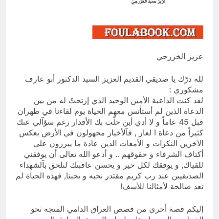
العراق له!
23 ساعة Ago
شعراء العراق الذين بقيت قبورهم في
المنافي.. ووصايا لم تُنفذ
23 ساعة Ago
عزيز الخزرجي
لله درّك يا صديقي القديم العزيز السيد الدكتور أبو عارف
مشكوري :
لقد كنت الداعية الأمين الوحيد الذي إرتحتُ له من بين
الدعاة الذين لم أستأنس معهم الحياة يوم لقاءنا في طهران
قبل 45 عاماً و لا أدي أين حلّت بك الأقدار رغم سؤآلي عنك
كثيراً من دعاة ا لعار , فآلأخيار مجهولون في الأرض بعكس
الآخرين النكرات و الأمعات الذين عادة ما يبرزون على
أكتاف الشرفاء و حقوقهم .. و أدعو الله تعالى أن يوفقني
للقياك, و يوفقك لكل خير و يحسن عاقبتك لتلحق بآلشهداء
الصديقيين عند رب كريم مقتدر نحبه و يحبنا, فهذه الحياة لم
تعد صالحة لأمثالنا للأسف!
إليكم قصة أخرى من قصص العراق الدامي المتجه نحو