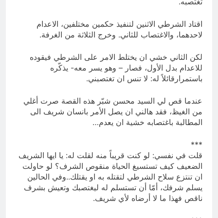
تغتصبه.
اقتاد الشرطي الاثنين لتنفيذ حكمين مختلفين، الاعدام
لاحدهما، والاغتصاب للثاني. وخرج الثلاثة من الغرفة.
لكن الثاني خشي ان يختلط الامر على الشرطي فيقوده
للاعدام بدل الأول، فصار – وهو يسر معه- يذكّره
باستمرارقائلاً له: لا تنس ان تغتصبني.
عندما قص لي السيد محسن شبّر هذه القصة صرت أغلي
من الغيظ، فقد هالني ان يصل الأمر بانسان شريف الى
المطالبة باغتصابه خشية ان يعدم…
***
قلت في نفسي: لو كنت قريباً منه لقلت له: يا ايها الشريف
الضعيف كيف تستسيغ الحياة منقوص الشرف؟ لو حاولت
ان تنتزع سلاح الشرطي لتقتله به او يقتلك..وفي الحالين
يسلم شرفك، أمّا أن تستسلم له ليغتصبك وتعيش بشرف
ناقص فهذا ما لا أرضاه لأي شريف.