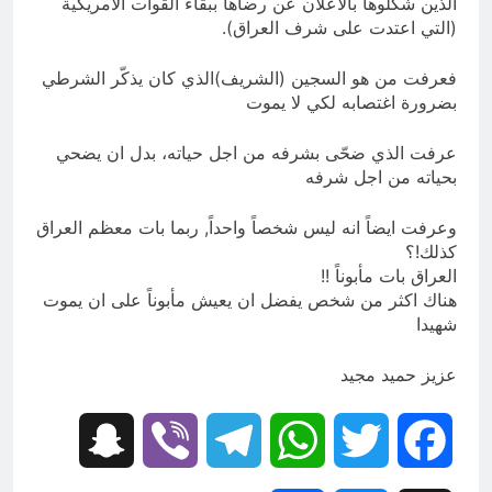
الذين شكّلوها بالاعلان عن رضاها ببقاء القوات الامريكية
(التي اعتدت على شرف العراق).
فعرفت من هو السجين (الشريف)الذي كان يذكّر الشرطي
بضرورة اغتصابه لكي لا يموت
عرفت الذي ضحّى بشرفه من اجل حياته، بدل ان يضحي
بحياته من اجل شرفه
وعرفت ايضاً انه ليس شخصاً واحداً, ربما بات معظم العراق
كذلك!؟
العراق بات مأبوناً !!
هناك اكثر من شخص يفضل ان يعيش مأبوناً على ان يموت
شهيدا
عزيز حميد مجيد
Snapchat
Viber
Telegram
WhatsApp
Twitter
Facebook