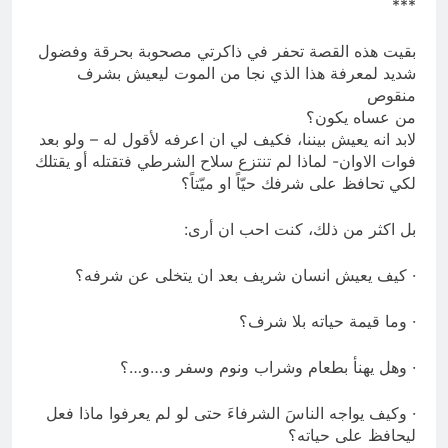
***
بقيت هذه القصة تحفر في ذاكرتي مصحوبة بحرقة وفضول
شديد لمعرفة هذا الذي نجا من الموت ليعيش بشرف
منقوص
من عساه يكون؟
لابد انه يعيش بيننا، فكيف لي ان اعرفه لأقول له – ولو بعد
فوات الاوان- لماذا لم تنتزع سلاح الشرطي فتقتله أو يقتلك
لكي تحافظ على شرفك حيّاً او ميّتاً؟
بل اكثر من ذلك، كنت احب ان أرى:
· كيف يعيش انسان شريف بعد ان يتخلى عن شرفه؟
· وما قيمة حياته بلا شرف؟
· وهل يهنأ بطعام وشراب ونوم وسفر و…و…؟
· وكيف يواجه الناسَ الشرفاءَ حتى لو لم يعرفوا ماذا فعل
ليحافظ على حياته؟