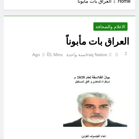
Home
العراق بات مأبوناً
إقليم كردستان إلى أين؟ الطريق إلى
سقوط الحكومات… يبدأ من خلف أبوابها
المغلقة
17 ساعة Ago
كتابات رد عن لماذا أخذ الحسين معه
الاعلام والصحافة
النساء والأطفال الى كربلاء؟ (ح 5)
العراق بات مأبوناً
17 ساعة Ago
احياء ليلة الجمعة (نعمة بالكسر والفتح،
نعمة ونعمت، نعمة ونعيم)
0
Iraq Nation
سنة واحدة Ago
1 Mins
17 ساعة Ago
الجرح النرجسي وتضخم الذات
التعويضي
18 ساعة Ago
مشروع إنساني .. بدأ بكرتونة أدوية
مجانية وانتهى بـ”صيدليات”خيرية !
18 ساعة Ago
اتفاق مكة.. لحظة إعادة تشكيل
للتوازنات الإقليمية
20 ساعة Ago
من حلف بغداد إلى الحلف السعودي
التركي الباكستاني- وفوائد انضمام