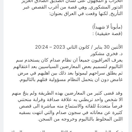
الخراب و المجهول على لسان الصديق الصادق العزيز
الدتور المشكوري, وهي قصة من أغرب القصص عبر
التأريخ, لكنها وقعت في العراق بعنوان:
(مأبوناً لا شهيداً)
(قصة حقيقية) :
الأثنين 30 يناير / كانون الثاني 2023 – 20:24
د. فخري مشكور
يعرف العراقيون جميعاً ان نظام صدام كان يستخدم سم
الثاليوم لتسميم بعض المعارضين السياسيين بعد اعتقالهم
ثم يطلق سراحهم ليموتوا بعد ذلك بين اهليهم في مرض
غامض دون ان يتحمل النظام مسؤولية قتلهم بالثاليوم.
وقد قضى كثير من المعارضين بهذه الطريقة ولم ينجُ منهم
الا شخص واحد تربطني به علاقة صداقة وقرابة منحتني
فرصاً متعددةً للقائه والاستماع منه مباشرة الى قصص
كثيرة عن معاناته في سجون صدام والتي انتهت بسقيه
اللبن المخلوط بالثاليوم وخروجه من السجن.