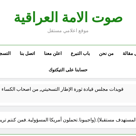
صوت الامة العراقية
موقع اعلامي مستقل
 مقالة
من نحن
باب التبرع
اعلن معنا
اتصل بنا
التسج
حسابنا على التيكتوك
قويدات مجلس قيادة ثورة الإطار التسخيتي, من اصحاب الكساء ا
الكاتبان باقر الزبيدي ورياض سعد يحذران من الجولاني (ح 2) (فاذا سجدوا فليكونوا من ورائكم)
ستهدف مستقبلا)..(واجيبونا..تحملون أمريكا المسؤولية..فمن كنتم تريد
اع الهوية الوطنية وجدلية بناء الدولة
من كان المست