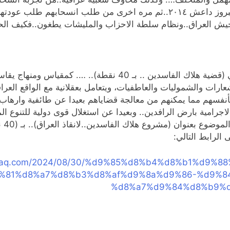
العراق.. وتغول الفساد..وفشل بادرة الدولة..انعكس ببروز داعش ٢٠١٤..ثم مره ا
جيش العراق..ونظام سلطة الاحزاب والمليشات يطغون..فكيف الحال
واخير يتأكد للعراقيين بمختلف شرائحهم.. ضرورة تبني (قضية هلاك 
عارات والشموليات والعاطفيات، ويتعامل بعقلانية مع الواقع العرا
بأنفسهم مما يمكنهم من معالجة قضاياهم بعيدا عن طائفية وارهاب
ا الاجرامية بارض الرافدين.. وبعيدا عن استغلال قوى دولية للتنوع
الو
 الرابط التالي:
taliraq.com/2024/08/30/%d9%85%d8%b4%d8%b1%d9
%81%d8%a7%d8%b3%d8%af%d9%8a%d9%86-%d9%8
%d8%a7%d9%84%d8%b9%d