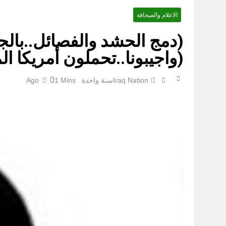
الاعلام والصحافة
(دمج الحشد والفصائل..با
(واجيبونا..تحملون أمريكا ا
0
Iraq Nation
سنة واحدة Ago
1 Mins
الكاتبان باقر الزبيدي ورياض سعد يحذران من الجولاني (ح 1) (وإذا كنت فيهم فأقمت لهم الصلاة فلتقم طائفة منهم معك وليأخذوا أٍسلحتهم)