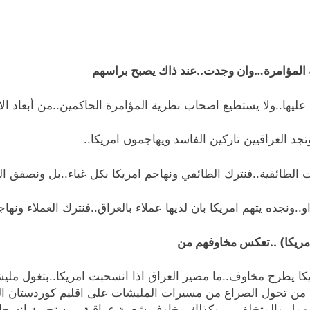
ية المؤامرة…وان وجدت..عند ذاك يصبح براسهم
ليها..ولا يستطيع اصحاب نظرية المؤامرة الحاكمين..من أبعاد ال
د العراقيين تاركين الفاسد ويهاجمون امريكا..
 الطائفية..فنترك الطائفي ونهاجم امريكا بكل غباء..بل ونصفق ا
و..ونجده يتهم امريكا بان لديها عملاء بالعراق..فنترك العملاء ونها
امريكا) ..تعكس مخاوفهم من
يكا يطرح مخاوف..ما مصير العراق اذا انسحبت امريكا..بتغول ملي
د من تحول الصراع من مسيرات المليشات على اقليم كوردستان العر