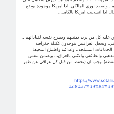
خرى من طلب انسحابهم طلب عودتهم ..ونقصد نوري المالكي..اذا امريكا موجودة بوضع
 اذا انسحبت امريكا بالكامل..
الفاسدين .. بـ 40 نقطة).. …. كمقياس ومنهاج يقاس عليه كل من يريد تمثيلهم ويطرح نفسه لقياداتهم ..
قي، ويجعل العراقيين يتوحدون ككتلة جغرافية
 الجماعات المسلحة.. وعدائية واطماع المحيط
 المذهبي والطائفي والاثني بالعراق،.. ويضمن بنفس
قت عدم عودة العراق لما قبل 2003 وماسيه..|. والموضوع بعنوان (مشروع هلاك الفاسدين..لانقاذ العراق).. بـ (40 نقطة)..يجب ان (تحفظ من قبل كل عراقي عن ظهر
https://www.so
%d8%a7%d9%84%d9