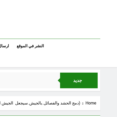
Ski
t
conten
النشر في الموقع
ارسال
جديد
Home
(دمج الحشد والفصائل..بالجيش..سيجعل الجيش الم
الإنسان العراقي بين ضي