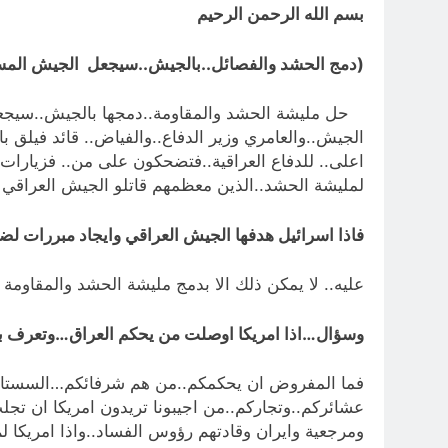
بسم الله الرحمن الرحيم
(دمج الحشد والفصائل..بالجيش..سيجعل الجيش المستهد
حل مليشة الحشد والمقاومة..دمجها بالجيش..سيجعل 
الجيش..والعامري وزير الدفاع..والفياض.. قائد فيلق 
اعلى.. للدفاع العراقية..فتضحكون على من.. فزيارات 
لمليشة الحشد..الذين معظمهم قاتلو الجيش العراقي لص
فاذا اسرائيل هدفها الجيش العراقي وايجاد مبررات 
عليه.. لا يمكن ذلك الا بدمج مليشة الحشد والمقاومة ا
وسؤال…اذا امريكا اوصلت من يحكم العراق…وتعرف بال
فما المفروض ان يحكمكم..من هم شرفائكم…السستاني ال
عشائركم..وتجاركم..من اجيبونا تريدون امريكا ان 
ومرجعية وايران وقادتهم رؤوس الفساد..واذا امريكا 