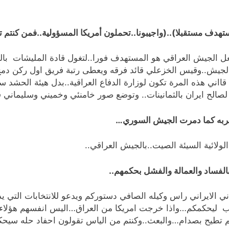
ف مستقبلا)..(واجيبونا..تحملون أمريكا المسؤولية..فمن كنتم تر
الجيش العراقي هو المستهدف فورا..لتغول قادة المليشات بالحش
بالجيش..وقيس الخزعلي قائد فرقه ويعطى رتبة فريق اول ركن دمج.
قااني هذه المرة تكون لوزارة الدفاع العراقية..بدل هيئة الحشد
الح ايران بالثمانينات.. وتوضع صور خامنئي وخميني وسليماني قاد
لضربه كما دمرت الجيش السوري…
لولائية السيئة الصيت..بالجيش العراقي..
فساد والعمالة والفشل بحكمهم..
ايراني راس وكيله الصافي دستوركم ويدعو للانتخابات التي يدور
تجلب ليحكمكم…واذا خرجت امريكا من العراق…اليس انفسهم هؤلا
لم تطيح بصدام…والبعث..وكنتم من الياس تقولون احفاد حله سيحك