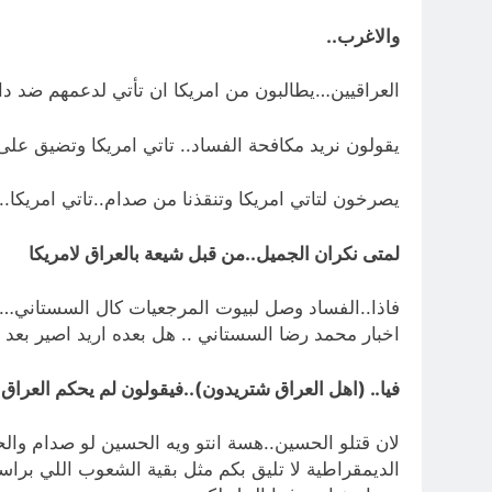
والاغرب..
العراقيين…يطالبون من امريكا ان تأتي لدعمهم ضد د
يقولون نريد مكافحة الفساد.. تاتي امريكا وتضيق على 
يصرخون لتاتي امريكا وتنقذنا من صدام..تاتي امريكا.
لمتى نكران الجميل..من قبل شيعة بالعراق لامريكا
فاذا..الفساد وصل لبيوت المرجعيات كال السستاني…ويع
اخبار محمد رضا السستاني .. هل بعده اريد اصير بعد ا
فيا.. (اهل العراق شتريدون)..فيقولون لم يحكم العراق 
لان قتلو الحسين..هسة انتو ويه الحسين لو صدام وال
الديمقراطية لا تليق بكم مثل بقية الشعوب اللي بر