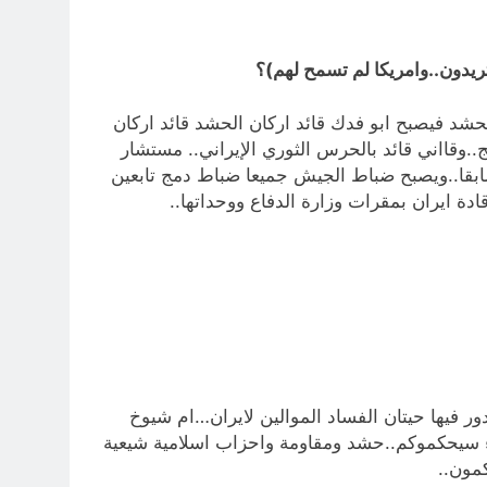
يدون..وامريكا لم تسمح لهم)؟
د فيصبح ابو فدك قائد اركان الحشد قائد اركان
.وقااني قائد بالحرس الثوري الإيراني.. مستشار
 سابقا..ويصبح ضباط الجيش جميعا ضباط دمج تابعين
ة ايران بمقرات وزارة الدفاع ووحداتها..
 فيها حيتان الفساد الموالين لايران…ام شيوخ
ء سيحكموكم..حشد ومقاومة واحزاب اسلامية شيعية
مون..