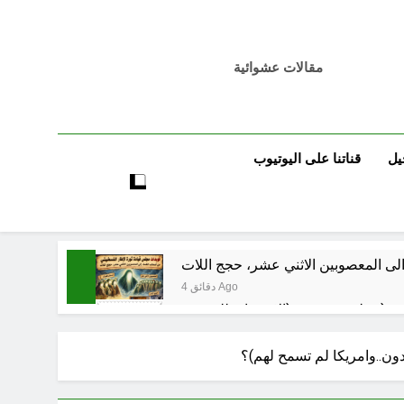
مقالات عشوائية
يل
قناتنا على اليوتيوب
لى المعصوبين الاثني عشر، حجج اللات
4 دقائق Ago
مجلس حسيني (الاستجابة للنصيحة)
60 دقيقة Ago
ون..وامريكا لم تسمح لهم)؟
ساعة واحدة Ago
فيد الأكبر من الغزو العراقي للكويت؟