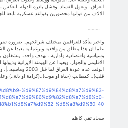
الالاف من قواتها محصورين بقواعد عسكرية تابعة لل
………
علما ان هذا ينطلق من واقعية وبرغماتية بعيدا عن الش
وسياسية واقتصادية وادارية.. بهدف واحد.. ينشغلون 
الاقليمي والجوار، وبعيدا عن الهيمنة الايرانية وذيوله
قلب).. كمطالب (حياة او موت)..(كرامة او ذلة..) وعلى
%88%d8%b9-%d9%87%d9%84%d8%a7%d9%83-
4%d8%a7%d9%86%d9%82%d8%a7%d8%b0-
8%b1%d8%a7%d9%82-%d8%a8%d9%80-40
سجاد تقي كاظم