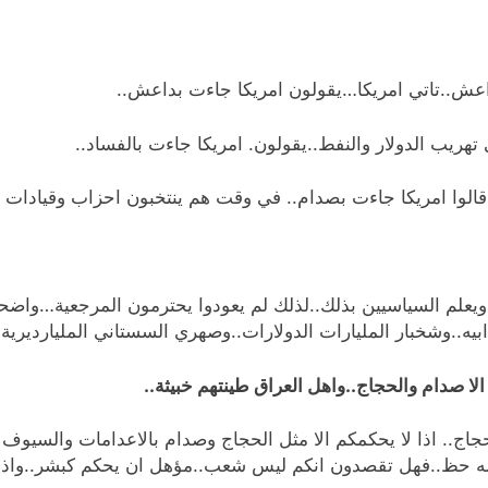
اعش..تاتي امريكا…يقولون امريكا جاءت بداعش..
تهريب الدولار والنفط..يقولون. امريكا جاءت بالفساد..
.قالوا امريكا جاءت بصدام.. في وقت هم ينتخبون احزاب وقيادات وص
لم السياسيين بذلك..لذلك لم يعودوا يحترمون المرجعية…واضحكون 
بيه..وشخبار المليارات الدولارات..وصهري السستاني المليارديرية 
الا صدام والحجاج..واهل العراق طينتهم خبيثة..
حجاج.. اذا لا يحكمكم الا مثل الحجاج وصدام بالاعدامات والسيو
اسه حظ..فهل تقصدون انكم ليس شعب..مؤهل ان يحكم كبشر..واذا