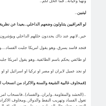
ونهبا وخيانة.. فما الحل لكم..
ليتبين
..
لو العراقيين يتناولون وضعهم الداخلي..بعيدا عن نظر
خير..لانهم عند ذاك يحددون خللهم الداخلي ويؤشرون ع
فتجد فاسد يسرق..وهو يقول امريكا جلبت الفساد….وتج
او طائفي يحكم باسم الطائفية..وهو يقول امريكا جلبت
او نجد عميل لايران او مصر او تركيا او اسرائيل او او ا
(فمخاوف غالبية الشيعة والسنة والاكراد من انسحاب 
..(الحشد والمقاومة..وايران..والفساد)..فانسحاب امر
تغول الفساد وتهريب النفط والدولار..ومخاوف الاكرا