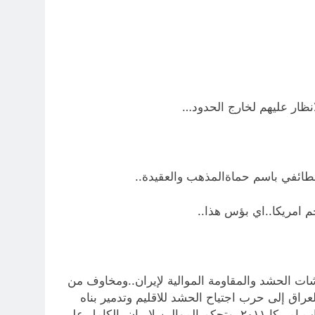
انظار عليهم لخارج الحدود…
لطائفي باسم حماةالمذهب والعقيدة..
جم امريكا..اي بؤس هذا..
شات الحشد والمقاومة الموالية لإيران..ومخاوف من
اق إلى حرب اجتياح الحشد للاقليم وتدمير بناه
التحتية وجعله حال الديوانية ووسط وجنوب العراق المهمل والمتخلف…. وكذلك مخاوف شعبية عراقية..من تجربة انسحاب امريكا ٢٠١١..وتحكم الموالين لايران بالكامل على