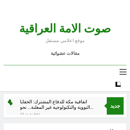
Ski
t
conten
صوت الامة العراقية
موقع اعلامي مستقل
مقالات عشوائية
اتفاقية مكة للدفاع المشترك: الخفايا
جديد
النووية والتكنولوجية غير المعلنة… نحو
هندسة ردع جديدة في الشرق الأوسط ؟
43 دقيقة Ago
خطب صلاة الجمعة (ح 26) (مفهوم
أسماء الله الحسنى)