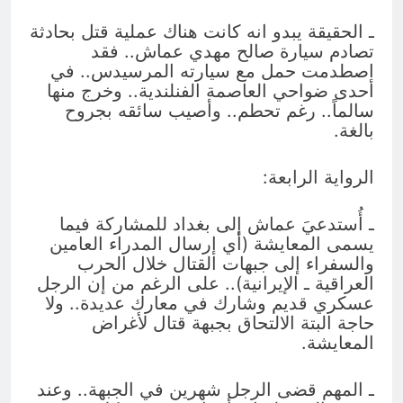
ـ الحقيقة يبدو انه كانت هناك عملية قتل بحادثة
تصادم سيارة صالح مهدي عماش.. فقد
اصطدمت حمل مع سيارته المرسيدس.. في
أحدى ضواحي العاصمة الفنلندية.. وخرج منها
سالماً.. رغم تحطم.. وأصيب سائقه بجروح
بالغة.
الرواية الرابعة:
ـ أُستدعيَ عماش إلى بغداد للمشاركة فيما
يسمى المعايشة (أي إرسال المدراء العامين
والسفراء إلى جبهات القتال خلال الحرب
العراقية ـ الإيرانية).. على الرغم من إن الرجل
عسكري قديم وشارك في معارك عديدة.. ولا
حاجة البتة الالتحاق بجبهة قتال لأغراض
المعايشة.
ـ المهم قضى الرجل شهرين في الجبهة.. وعند