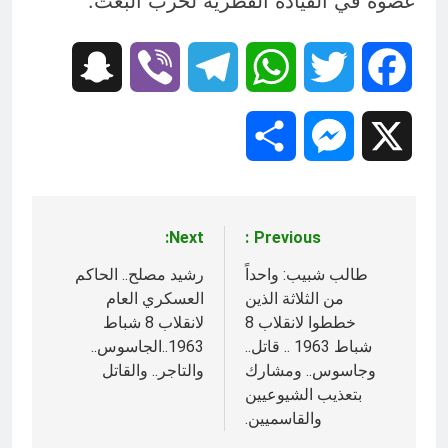
عضوه في القيادة القطرية لحزب البعث.
Snapchat
Viber
Telegram
WhatsApp
Twitter
Facebook
Share
Messenger
X
Next:
Previous:
تصفّح
المقالات
طالب شبيب: واحداً
رشيد مصلح.. الحاكم
من الثلاثة الذين
العسكري العام
خططوا لانقلاب 8
لانقلاب 8 شباط
شباط 1963 .. قاتل..
1963..الجاسوس..
وجاسوس.. ومشارك
والتاجر.. والقاتل
بتعذيب الشيوعيين
والقاسميين.