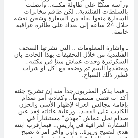
ورأسه منكبًا على طاولة مكتبه.. واتصلت
بالسلطات الفنلندية.. لكن طاقم مخابرات
السفارة منعوا نقله من السفارة وشحن نعشه
خلال 24 ساعة إلى بغداد على طائرة عراقية
خاصة.
ـ واشارة المعلومات .. التي نشرتها الصحف
الفنلندية من خلال التحقيقات بهذا الحادث بان
السكرتيرة وجدت عماش ميتا في مكتبه..
ويعتقدوا السم تم وضعه مع أكل أو شراب
فطور ذلك الصباح.
ـ فيما يذكر المقربون جداً منه إن تشريح جثته
أكد انه قضى مسموماً.. وكعادته أمر صدام
بإقامة مجالس العزاء لإظهار الأسى والحزن
الكاذب على الفقيد.. ورعاية عائلته فقد عين
صدام نجل عماش “مهدي” مستشاراً في
السفارة العراقية في باريس.. فيما قرب ابنته
هدى لتصبح وزيرة.. وأول وآخر امرأة تصبح