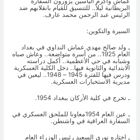
عماش وأكرم الياسين يزورون السفارة
البريطانية ليلاً.. للتنسيق للقيام بانقلابهم ضد
الرئيس عبد الرحمن محمد عارف.
السيرة والتكوين:
ـ ولد صالح مهدي عماش النداوي في بغداد
العام 1925.. من أسرة متواضعة.. وعاش صباه
وشبابه في حي الأعظمية.. أكمل دراسته
الابتدائية والثانوية فيها.. دخل الكلية العسكرية
ودرس فيها للفترة 1945 – 1948.. ليعين في
مديرية الاستخبارات العسكرية.
ـ تخرج في كلية الأركان ببغداد 1954.
ـ عين العام 1954معاونا للملحق العسكري في
السفارة العراقية في واشنطن.
ـ اختاره نوري السعيد رئيس الوزراء العام