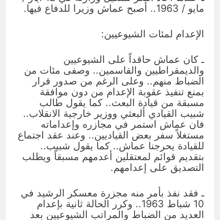
مايو / 1963.. أصبح عماش وزيرا للدفاع فيها.
الإعدام لمئات الشيوعيين:
ـ كان عماش حاقداً على الشيوعيين
والديمقراطيين والقاسمين.. وصفى مئات من
الضباط منهم.. وعلى الرغم من صدور قرار
بمنع تنفيذ عقوبة الإعدام من دون موافقة
مسبقة من قيادة البعث.. كما يقول طالب
شبيب القيادي ألبعثي ووزير خارجية الانقلاب..
فان عماش استمر في مجازره وإعداماته
مستغلاً سفر بعض القياديين.. وعند عقد اجتماع
للقيادة يحرجنا عماش.. كما يقول شبيب..
بتقديم قوائم لمعتقلين أعدمهم مسبقاً ويطلب
التصديق على إعدامهم.
ـ فقد نفذ بأمر منه مجزرة معسكر الرشيد في
10 شباط 1963.. وكرر الحالة ثانية بإعدام
العديد من الضباط والمراتب الشيوعيين بعد