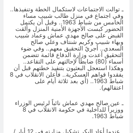
ـ توالت الاجتماعات لاستكمال الخطة وتنفيذها..
وفي اجتماع في منزل طالب شبيب مساء
الخامس من شباط 1963.. وقبل أن يكتمل
الحضور كبست الأجهزة الأمنية المنزل وألقت
القبض على صالح مهدي عماش وعماد شبيب
وبهاء شبيب وكريم شنتاف وعلي صالح
السعدي.. أجريً التحقيق معهم.. وفي ضوء
التحقيق أعدت وزارة الدفاع قائمة تتضمن
أسماء (80) ضابطاً لإحالتهم على التقاعد..
وهكذا استعجل البعثيون بتنفيذ خطتهم قبل أن
يفقدوا قواهم العسكرية.. فأعلن الانقلاب في 8
شباط 1963.. (أي بعد ثلاثة أيام على
اعتقالهم).
ـ عين صالح مهدي عماش نائباً لرئيس الوزراء
ووزيراً للداخلية في حكومة الانقلاب في 8
شباط 1963.
ـ عندما أعاد البكر تشكيل وزارته في 12 أيار /