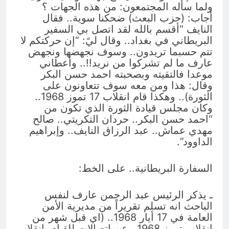
ولما سأله المجتمعون: من هذه الجهات ؟
أجاب: (حزب البعث) ضحكنا سوية.. فقال
النايف “أقسم بالله لقد اتصل بي السفير
البريطاني في بغداد.. وقال ليً: “إن حركتكم لا
تتم حسبما تريدون.. وسوف نجهضها ونجهض
عارف ما لم تشركوا من نريد!!.. وأعطاني
موعدا فالتقيته وبصحبته احمد حسن البكر
وقال: هذا ومن معه سوف تتعاونون على
الثورة).. وهكذا قام انقلاب 17 تموز 1968..
وكان مجلس قيادة الثورة الذي تكون من
“احمد حسن البكر.. حردان التكريتي.. صالح
مهدي عماش.. عبد الرزاق النايف.. وإبراهيم
الداوود”.
السفارة البريطانية.. على الخط:
ـ يذكر الرئيس عبد الرحمن عارف لنفس
الباحث انه تسلم تقريراً من مديرية الأمن
العامة في 17 أيار 1968.. (اي قبل شهر من
انقلاب تموز 1968.. عن اتصالات للقيام بانقلاب