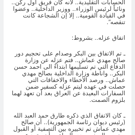
الحسابات التقليدية.. لأنه كان فريق أول ركن..
ونائباً لرئيس الوزراء.. ووزير الداخلية.. وعضوا
في القيادة القومية.. إلا إن الشجاعة كانت
تنقصه”.
اتفاق عزله.. بشروط:
ـ تم الاتفاق بين البكر وصدام على تحجيم دور
صالح مهدي عماش.. فتم عزله عن وزارة
الدفاع التي تم تسليمها ابتداءً الى احمد حسن
البكر.. واناطة وزارة الداخلية بصالح مهدي
عماش.. ورصد الأخطاء والاخفاقات التي
حصلت في عهده ليتم عزله كسفير ضمن
السفارات البعيدة عن العراق بعد أن تعهد لهما
بلزوم الصمت.
ـ كان الاتفاق الذي ذكره طارق حمد العبد الله
(رئيس ديوان رئاسة الجمهورية).. أن صالح
مهدي عماش تم تخييره بين التصفية أو القبول