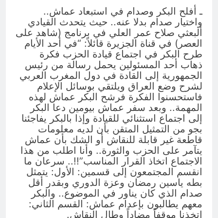
ـ أفلح البكر وصدام في استبعاد عماش..
واختيار صدام بدلا عنه.. حيث يتحدث القيادي
ألبعثي صلاح عمر العلي في برنامج (شاهد على
العصر) في قناة الجزيرة قائلاً: “في أحد الأيام
طرح البكر في اجتماع قيادة الحزب فكرة
ذهاب أحد المسئولين يحمل رسالة من رئيس
الجمهورية إلى القادة في دول المغرب العربي
لشرح وضع العراق ويلتقي بوسائل الإعلام
فاستحسنوا الفكرة فرشح البكر عماش لهذه
المهمة.. وبعد سفر عماش بيومين دعا البكر
إلى اجتماع استثنائي للقيادة وإذا بالبكر يفاجئنا
بجو من التمثيل المتقن بأن لديه معلومات
قاطعة غير قابلة للنقاش أو الشك بأن عماش
يتآمر على الحزب والثورة.. وأنا اطلب من هذا
الاجتماع اتخاذ القرار المناسب”!!.. سرعان ما
انقسم المجتمعون إلى قسمين: الأول: يتمثل
بطه ياسين رمضان وعزة الدوري وبقدر أقل
صدام الذي كان يناور في الموضوع.. والبكر
معهم يطالبون بإعدام عماش: القسم الثاني:
اتخذنا موقفاً مضاداً وطال النقاش.