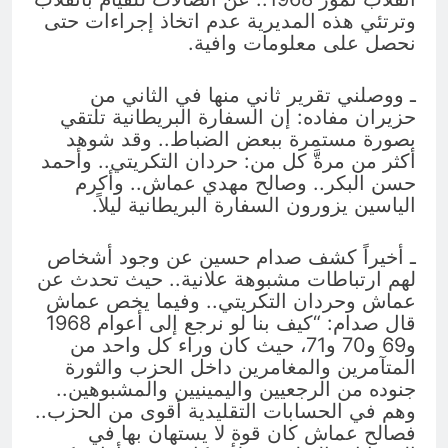
وترتئي هذه المديرية عدم اتخاذ إجراءات حتى
نحصل على معلومات وافية.
ـ ووصلني تقرير ثاني منها في الثاني من
حزيران مفاده: إن السفارة البريطانية تلتقي
بصورة مستمرة ببعض الضباط.. وقد شوهد
أكثر من مرةَّ كل من: حردان التكريتي.. وأحمد
حسن البكر.. وصالح مهدي عماش.. وأكرم
الياسين يزورون السفارة البريطانية ليلاً.
ـ أخيراً كشف صدام حسين عن وجود أشخاص
لهم ارتباطات مشبوهة علانية.. حيث تحدث عن
عماش وحردان التكريتي.. وفيما يخص عماش
قال صدام: “كيف بنا لو نرجع إلى أعوام 1968
و69 و70 و71، حيث كان وراء كل واحد من
المتآمرين والمغامرين داخل الحزب والثورة
جنوده من الرجعيين واليمينيين والمشبوهين..
وهم في الحسابات التقليدية أقوى من الحزب..
فصالح عماش كان قوة لا يستهان بها في