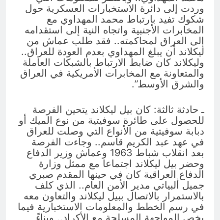
وردت إلى دائرة الاستخبارات العسكرية حول
شكوك تفيد بارتباط محمد المهداوي مع
المخابرات الأجنبية واتجاه النية إلى استقدامه
إلى العراق لمحاكمته.. فقد طلب عماش من
ليكلاند أن يبلغ المهداوي بعدم العودة للعراق..
وليكلاند كان ضابط الارتباط بالشبكات العاملة
والمتعاونة مع المخابرات الأمريكية في العراق
والشرق الأوسط”.
ـ حادثة ثالثة: كان بيل ليكلاند يتحين الفرصة
للحصول على طائرة سوفيتية من نوع الميك أو
دبابة سوفيتية من الأنواع التي وصلت للعراق
في عهد عبد الكريم قاسم.. وجاءت الفرصة
بعد انقلاب شباط 1963 وعماش وزير الدفاع
وحضر بيل ليكلاند اجتماعا مع ممثل وزارة
الدفاع العراقية كان في حينها المقدم صبري
جميل ألبياتي مدير الأمن العام.. الذي كلف
بالاستمرار بالاتصال ببيل ليكلاند والتعاون معه
في رسم الخطط والمعلومات الاستخبارية فيما
يخص المواجهة المسلحة مع الأكراد.. وبناءً