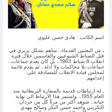
والسياسيّة للأتفاق الإطاري
5 ساعات Ago
قويدات مجلس قيادة ثورة الإطار
التسخيتي, من اصحاب الكساء الى
المعصوبين الاثني عشر، حجج اللات
7 ساعات Ago
اسم الكاتب : هادي حسن عليوي
ـ من البعثيين القدماء.. ساهم بشكل بربري في
قتل الضباط الشيوعيين والقاسمين خلال فترة
انقلاب 8 شباط 1963.. بل كان يعدم جماعات..
جماعات بلا محاكمات ولا أدلة.. ثم يقدم قائمة
لمجلس قيادة الانقلاب للمصادقة على
إعدامهم.
ـ له ارتباطات قديمة بالسفارة البريطانية منذ
العام 1955.. واستمر هذا الارتباط الى نهاية
حياته.. شوهد أكثر من مرةَّ كل من حردان
التكريتي وأحمد حسن البكر وصالح مهدي