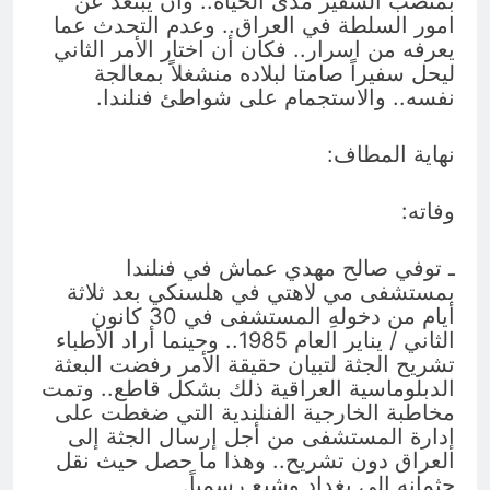
بمنصب السفير مدى الحياة.. وأن يبتعد عن
امور السلطة في العراق.. وعدم التحدث عما
يعرفه من اسرار.. فكان أن اختار الأمر الثاني
ليحل سفيراً صامتا لبلاده منشغلاً بمعالجة
نفسه.. والاستجمام على شواطئ فنلندا.
نهاية المطاف:
وفاته:
ـ توفي صالح مهدي عماش في فنلندا
بمستشفى مي لاهتي في هلسنكي بعد ثلاثة
أيام من دخولهِ المستشفى في 30 كانون
الثاني / يناير العام 1985.. وحينما أراد الأطباء
تشريح الجثة لتبيان حقيقة الأمر رفضت البعثة
الدبلوماسية العراقية ذلك بشكل قاطع.. وتمت
مخاطبة الخارجية الفنلندية التي ضغطت على
إدارة المستشفى من أجل إرسال الجثة إلى
العراق دون تشريح.. وهذا ما حصل حيث نقل
جثمانه إلى بغداد وشيع رسمياً.