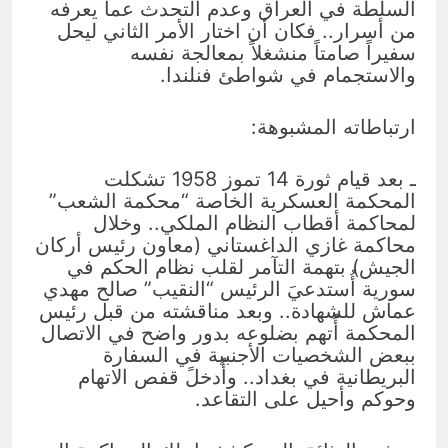
السلطة في العراق وعدم التحدث عما يعرفه
من أسرار.. فكان أن اختار الأمر الثاني ليحل
سفيراً صامتاً منشغلاً بمعالجة نفسه
والاستجمام في شواطئ فنلندا.
ارتباطاته المشبوهة:
ـ بعد قيام ثورة 14 تموز 1958 تشكلت
المحكمة العسكرية الخاصة “محكمة الشعب”
لمحاكمة أقطاب النظام الملكي.. وخلال
محاكمة غازي الداغستاني (معاون رئيس أركان
الجيش) بتهمة التآمر لقلب نظام الحكم في
سورية أُستدعيَ الرئيس “النقيب” صالح مهدي
عماش للشهادة.. وبعد مناقشته من قبل رئيس
المحكمة أُتهم بضلوعه بدور واضح في الاتصال
ببعض الشخصيات الأجنبية في السفارة
البريطانية في بغداد.. وأُدخلً قفص الاتهام
وحوكم وأحيل على التقاعد.