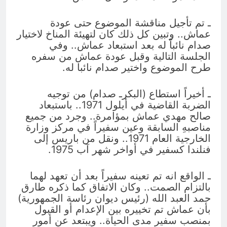
ـ تم تأجيل مناقشة الموضوع حتى عودة
عماش.. وتبين كل ذلك كان لتهيئة المناخ لاختيار
صدام نائباً له بعد استبعاد عماش.. وفي
الجلسة التالية وقبل عودة عماش من سفره
طرح الموضوع واختير صدام نائبا له.
ـ أخيراً استطاع (البكرـ صدام) من توجيه
الضربة القاضية في أيلول 1971.. باستبعاد
صالح مهدي عماش بمؤامرة.. وجرد من جميع
مناصبهِ السابقة وعين سفيراً في مركز وزارة
الخارجية العام 1971.. ونقل من باريس إلى
فنلندا كسفير في أواخر شهر آب 1975.
ـ الواقع انه تم تعينه سفيراً بعد أن تعهد لهما
بالتزام الصمت.. وكان الاتفاق كما ذكره طارق
حمد العبد الله (رئيس ديوان رئاسة الجمهورية)
بأن عماش تم تخييره بين الإعدام أو القبول
بمنصب سفير مدى الحياة.. ويبتعد عن أمور