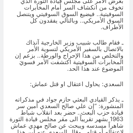
بعرض الأمر على مجلس قيادة الثورة الذي
تخوف من انكشاف السر أمام المخابرات
السوفيتية.. فيضيع السوق السوفيتي ويتنصل
السوق الأمريكي.. وبالتالي يفقدون كل
الأطراف.
ـ فقام طالب شبيب وزير الخارجية آنذاك
بالاتصال بالسفير الأمريكي لتسوية الأمر
والتخلص من هذا الإحراج والورطة.. بزعم إن
المخابرات السوفيتية اكتشفت الأمر فسويَ
الموضوع عند هذا الحد.
السعدي: يحاول اعتقال او قتل عماش:
ـ يذكر القيادي البعثي حازم جواد في مذكراته
المنشورة: “إن علي صالح السعدي أمين سر
قيادة حزب البعث.. حضر بعد انقلاب شباط
1963 بشهر تقريباً الى مقر مجلس قيادة الثورة
شاهراً مسدسه ويبحث عن صالح مهدي عماش
لاعتقاله أو قتله.. وقال السعدي عنه أين هذا