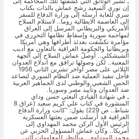
ـ تشير الوثائق التي كشفتها تلك المحاكمة إلى
إن نوري السعيد رشح عماش بالذات بكتاب
سري للغاية أرسله إلى وزارة الدفاع للسفر
إلى العاصمة الايطالية روما.. لاستلام السلاح
الأمريكي والبريطاني المرسل إلى العراق
لمهاجمة سورية وإسقاط نظامها التحرري في
مؤامرة تكشّفت بعدئذ أطرافها وهي أمريكا
وبريطانيا والحكومة العراقية بالتعاون مع أديب
الشيشكلي.. أوصلّ عماش السلاح إلى الجهة
المعنية.. لكن وصولها ترافق مع اندلاع العدوان
الثلاثي على مصر أواخر تشرين الثاني 1956
فأجل تنفيذ العملية ضد النظام السوري لتصاعد
الحس الشعبي والوطني لدى الجماهير العربية
ضد العدوان وتأييد مصر وسوريا.
ـ في شهادة القيادي ألبعثي حسن وداي
المنشورة في كتاب علي كريم سعيد (عراق 8
شباط.. ص 229) يقول: “كانت وزارة الدفاع
العراقية قد أرسلت ضمن بعثتها العسكرية
الرئيس الأول الركن محمد المهداوي إلى
أمريكا.. وكان عماش المسؤول الحزبي عن
محمد المهداوي.. وبالنظر للمعلومات التي