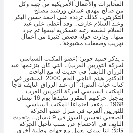
المخابرات والأعمال الأمريكية من جهة وكل
من صالح مهدي عماش ورشيد مصلح
التكريتي.. كذلك تردده على احمد حسن البكر
وعبد السلام عارف.. وقد أعطى علي عبد
السلام لنفسه رتبة عسكرية لبسها ثم جرد
منها.. ودارت حوله قصص كثيرة من أعمال
تهريب وصفقات مشبوهة”.
ـ يذكر حميد جوير: (عضو المكتب السياسي
لحركة الثوريين العرب).. التي كان يتزعمها عبد
الرزاق النايف) في حديث له مع الباحث
الدكتور هيثم الناهي العام 2000 المنشور في
كتابه خيانة النص): “إن عبد الرزاق النايف فاجأ
المكتب السياسي لحركة الثوريين العرب
بتأجيل حركتهم المقرر تنفيذها يوم 16 نيسان
1968”.. وعقد اجتماعا للمكتب السياسي
للثوريين العرب في منزل عضو الحركة
الصحفي تحسين السوز في 9 نيسان.. وتحدث
النايف في الاجتماع عن سبب تأجيل الحركة
قائلاً: إننا سوف نعمل مع جهات وطنية أخرى..