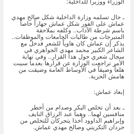
الوزراء ووزيراً للداخلية:
ـ حال تسلمه وزارة الداخلية شكل صالح مهدي
عماش على الفور شكل عماش جهازاً خاصاً
باسم شرطة الآداب.. وكلفه بملاحقة
المتبرجات من طالبات الجامعات والموظفات..
يذكر إن عماش كان هاوياً للشعر فدخلً مع
الشاعر الكبير محمد مهدي الجواهري في
سجال شعري حول هذا القرار.. وفي نهاية
الأمر تراجعت الوزارة عن قرارها بعدما سببت
هلعاً وضيقاً في الأوساط العامة وضيقت من
هامش الحرية.
إبعاد عماش:
ـ بعد أن تخلص البكر وصدام من أخطر
منافسين لهما.. وهما عبد الرزاق النايف
وإبراهيم الداوود أخذا يتحركان للتخلص من
حردان التكريتي وصالح مهدي عماش.