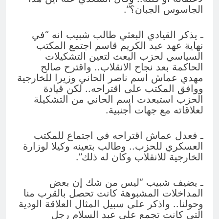
الجاسوس الجبان؟”.
ـ يذكر القيادي البعثي طالب شبيب انه “في
نهاية عهد عبد الكريم قاسم اجتمع المكتب
السياسي لحزب البعث لتعين التشكيلات
الحاكمة بعد نجاح الانقلاب.. واقترح صالح
مهدي عماش اسم ناصر الحاني وزيرا للخارجية
ووافق المكتب على اقتراحه.. لكن قيادة
الحزب استبعدت اسم الحاني من التشكيلة
لعلاقاته مع جهات أجنبية.
ـ فعدل عماش اقتراحه في اجتماع للمكتب
العسكري للحزب.. وطالب بتعينه وكيلا لوزارة
الخارجية للانقلاب وكان له ذلك”.
ـ يضيف شبيب “ليس من شك إن بعض
المداخلات المشبوهة كانت تحصل بالقرب منا
وحولنا.. واذكر على سبيل المثال العلاقة الودية
التي كانت تجمع علي عبد السلام رجل