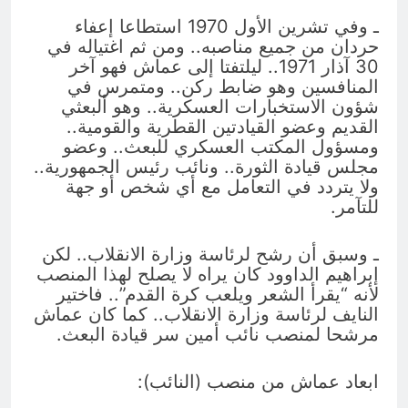
ـ وفي تشرين الأول 1970 استطاعا إعفاء
حردان من جميع مناصبه.. ومن ثم اغتياله في
30 آذار 1971.. ليلتفتا إلى عماش فهو آخر
المنافسين وهو ضابط ركن.. ومتمرس في
شؤون الاستخبارات العسكرية.. وهو ألبعثي
القديم وعضو القيادتين القطرية والقومية..
ومسؤول المكتب العسكري للبعث.. وعضو
مجلس قيادة الثورة.. ونائب رئيس الجمهورية..
ولا يتردد في التعامل مع أي شخص أو جهة
للتآمر.
ـ وسبق أن رشح لرئاسة وزارة الانقلاب.. لكن
إبراهيم الداوود كان يراه لا يصلح لهذا المنصب
لأنه “يقرأ الشعر ويلعب كرة القدم”.. فاختير
النايف لرئاسة وزارة الانقلاب.. كما كان عماش
مرشحا لمنصب نائب أمين سر قيادة البعث.
ابعاد عماش من منصب (النائب):