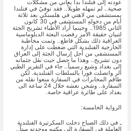
عودته إلى فنلندا بدأ يعاني من مشكلات
صحية.. لم تمهله طويلاً.. فقد توفيً في فنلندا
بمستشفى مي لاهتي في هلسنكي بعد ثلاثة
أيام من دخولهِ المستشفى في 30 كانون
الثاني 1985.. وحينما أراد الأطباء تشريح الجثة
لتبيان حقيقة الأمر رفضت البعثة الدبلوماسية
العراقية ذلك بشكل قاطع.. وتمت مخاطبة
الخارجية الفنلندية التي ضغطت على إدارة
المستشفى من أجل إرسال الجثة إلى العراق
دون تشريح.. وهذا ما حصل حيث نقل جثمانه
إلى بغداد وشيع رسمياً.. جاء في التقرير الطبي
الر واتصلت فورا بالسلطات الفنلندية. لكن
طاقم المخابرات في السفارة منعوا نقله من
السفارة.. وشحن نعشه خلال 24 ساعة الى
بغداد على طائرة عراقية خاصة.
الرواية الخامسة:
ـ في ذلك الصباح دخلت السكرتيرة الفنلندية
العاملة في السفارة الى مكتبه ووجدته ميتاً..