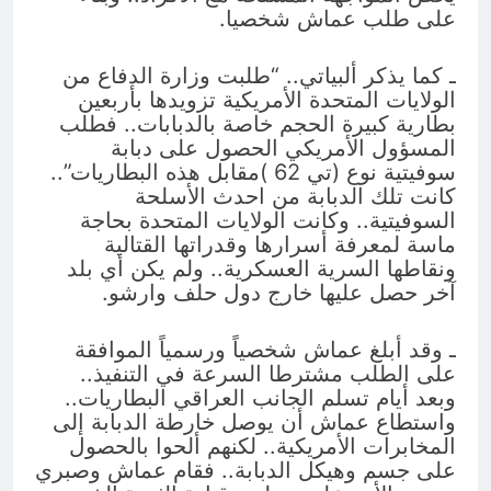
على طلب عماش شخصيا.
ـ كما يذكر ألبياتي.. “طلبت وزارة الدفاع من
الولايات المتحدة الأمريكية تزويدها بأربعين
بطارية كبيرة الحجم خاصة بالدبابات.. فطلب
المسؤول الأمريكي الحصول على دبابة
سوفيتية نوع (تي 62 )مقابل هذه البطاريات”..
كانت تلك الدبابة من احدث الأسلحة
السوفيتية.. وكانت الولايات المتحدة بحاجة
ماسة لمعرفة أسرارها وقدراتها القتالية
ونقاطها السرية العسكرية.. ولم يكن أي بلد
آخر حصل عليها خارج دول حلف وارشو.
ـ وقد أبلغ عماش شخصياً ورسمياً الموافقة
على الطلب مشترطا السرعة في التنفيذ..
وبعد أيام تسلم الجانب العراقي البطاريات..
واستطاع عماش أن يوصل خارطة الدبابة إلى
المخابرات الأمريكية.. لكنهم ألحوا بالحصول
على جسم وهيكل الدبابة.. فقام عماش وصبري