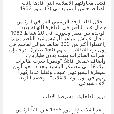
فشل محاولتهم الانقلابية التي قادها نائب
الضابط حسن السريع في (3) تموز 1963.
ـ خلال لقاء الوفد الرسمي العراقي الرئيس
جمال عبد الناصر في القاهرة للتهنئة بعيد
الوحدة بين مصر وسورية في 20 شباط 1963
.. قال عماش متباهياً للرئيس عبد الناصر إنهم:
(اعتقلوا أكثر من 800 ضابط موالي لقاسم في
أول يوم للانقلاب.. منهم (150 طياراً) لدرجة إن
أسراب الطائرات بقيت بدون طيارين”..
وأضاف عماش قائلاً: “ودمرنا سرب طائرات
ميك 19 في معسكر الرشيد ببغداد.. خوفاً من
سيطرة الشيوعيين عليه.. وقتلنا عددا كبيراً
منهم في أول يوم الانقلاب”.. وحصدنا أربعة
آلاف شيوعي.
وزير الداخلية.. وشرطة الآداب:
ـ بعد انقلاب 17 تموز 1968 عين نائباً لرئيس