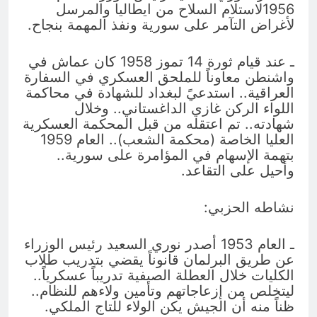
1956لاستلام السلاح من ايطاليا والمرسل
لأغراض التآمر على سورية ونفذ المهمة بنجاح.
ـ عند قيام ثورة 14 تموز 1958 كان عماش في
واشنطن معاوناً للملحق العسكري في السفارة
العراقية.. استدعيً لبغداد للشهادة في محاكمة
اللواء الركن غازي الداغستاني.. وخلال
شهادته.. تم اعتقله من قبل المحكمة العسكرية
العليا الخاصة (محكمة الشعب).. العام 1959
بتهمة الإسهام في المؤامرة على سورية..
وأحيل على التقاعد.
نشاطه الحزبي:
ـ العام 1953 أصدر نوري السعيد رئيس الوزراء
عن طريق البرلمان قانوناً يقضي بتدريب طلاب
الكليات خلال العطلة الصيفية تدريباً عسكرياً..
ليتخلص من إزعاجاتهم وتأمين ولاءهم للنظام..
ظناً منه أن الجيش يكن الولاء للتاج الملكي.