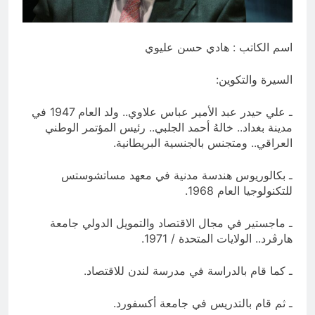
بالعراق (جر الشيعة..لحرب مع سوريا
9 ساعات Ago
الجولاني) و(قصف السعودية) و(استهداف
ماذا لو..تحليل حالة البنية الأسلامية
الامريكان..والتهديد باجتياح الكويت)
بأستبعاد العترة النبوية الطاهرة من
اسم الكاتب : هادي حسن عليوي
المشهد الأسلامي..!!
9 ساعات Ago
السيرة والتكوين:
ـ علي حيدر عبد الأمير عباس علاوي.. ولد العام 1947 في
مدينة بغداد.. خالهُ أحمد الجلبي.. رئيس المؤتمر الوطني
العراقي.. ومتجنس بالجنسية البريطانية.
ـ بكالوريوس هندسة مدنية في معهد مساتشوستس
للتكنولوجيا العام 1968.
ـ ماجستير في مجال الاقتصاد والتمويل الدولي جامعة
هارڤرد.. الولايات المتحدة / 1971.
ـ كما قام بالدراسة في مدرسة لندن للاقتصاد.
ـ ثم قام بالتدريس في جامعة أكسفورد.