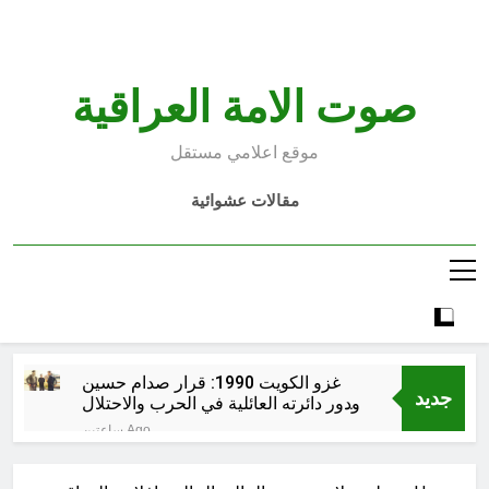
Ski
t
conten
صوت الامة العراقية
موقع اعلامي مستقل
مقالات عشوائية
غزو الكويت 1990: قرار صدام حسين
جديد
ودور دائرته العائلية في الحرب والاحتلال
وعمليات النهب
ساعتين Ago
السابع من آب يوم الشهيد الأشوري قيم
الشهادة عند الأشوريين ودور الشهيد في