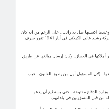
وعندما اكتسبها ظل بلا راتب.. على الرغم من انه كان
الوصي على عرش العراق منذ مصرع الملك عازي في نيسان 1939.. لكون الملك فيصل الثاني كان طفلاً.. وبعد فشل حركة رشيد عالي الكيلاني في أيار 1941 تقرر صرف
ار أملاكها في الحجاز.. وكان إرسال مبالغها عن طريق
فعها.. (لان المسؤول أول من يطبق القانون.. عيب
 وزارة الدفاع مفتوحة.. حتى يستطيع أن يدعو
له من قبل المسؤولين في بلدانهم.