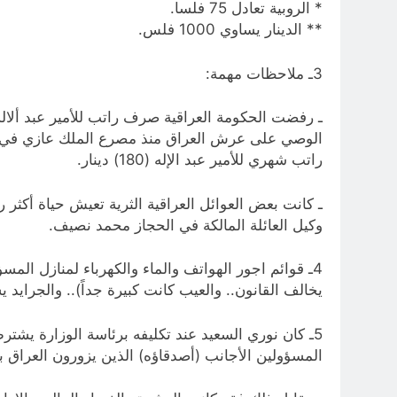
* الروبية تعادل 75 فلسا.
** الدينار يساوي 1000 فلس.
3ـ ملاحظات مهمة:
ـ رفضت الحكومة العراقية صرف راتب للأمير عبد ألاله 
راتب شهري للأمير عبد الإله (180) دينار.
ـ كانت بعض العوائل العراقية الثرية تعيش حياة أكثر ر
وكيل العائلة المالكة في الحجاز محمد نصيف.
4ـ قوائم اجور الهواتف والماء والكهرباء لمنازل الم
يخالف القانون.. والعيب كانت كبيرة جداً).. والجرايد 
5ـ كان نوري السعيد عند تكليفه برئاسة الوزارة يشت
المسؤولين الأجانب (أصدقاؤه) الذين يزورون العراق ب