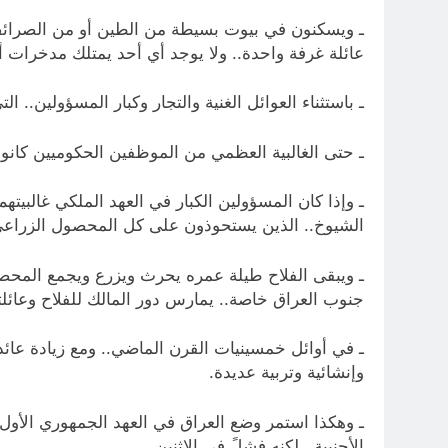
ـ ويسكنون في بيوت بسيطة من الطين أو من الصرائف 
عائلة غرفة واحدة.. ولا يوجد أي أحد يمتلك مدخرات أ
ـ باستثناء العوائل الغنية والتجار وكبار المسؤولين.. 
ـ حتى الغالبية العظمي من الموظفين الحكوميين كانوا
ـ وإذا كان المسؤولين الكبار في العهد الملكي غالبي
الشيوخ.. الذين يستحوذون على كل المحصول الزراعي.. و
ـ ويبقى الفلاح طيلة عمره يحرث ويزرع ويجمع المحصول
جنوب العراق خاصة.. يمارس دور المالك للفلاح وعائلته
ـ في أوائل خمسينيات القرن الماضي.. ومع زيادة عائد
وإنشائية وتربية عديدة.
ـ وهكذا استمر وضع العراق في العهد الجمهوري الأول “
الأجنبية.. لكنه فشلً في الاثنين.