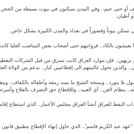
أو حتى خيم.. وفي المدن يسكنون في بيوت بسيطة من الحجر.. و
و أطيان.
التي تسكن بيوتاً وقصوراً في بغداد والمدن الكبيرة بشكل خاص.
 يعيشون بالكاد.. فرواتبهم حتى أصحاب بعض المناصب العليا كانت ل
تهم نزيهين.. فإن موارد العراق كانت تسرق من قبل الشركات النفط
الذين تحول غالبيتهم الى إقطاعيين كبار.. بدعم من الولاة العثم
 بلا مورد.. ويمنحه الشيخ ما يسد رمقه وأطفاله بالكفاف.. ويبق
.. بنظام القن.. أي العبيد.. وللإقطاع حق التصرف بالفلاح وأسرته 
ات النفط للعراق أنشأ العراق مجلس الأعمار.. الذي استطاع إقامة 
عهد عبد الكريم قاسم”.. الذي حاول إنهاء الإقطاع بتطبيق قانون ا