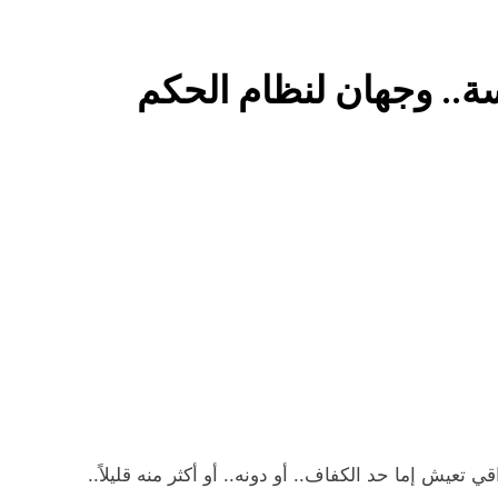
خطب صلاة الجمعة (ح 26) (مفهوم أسماء الله الحسنى)
ة.. وجهان لنظام الحكم
استقرار استلام الرواتب وسُلَّم ا
صيف العراق وبغداد… المعتدل بين السخري
المخطط البياني لل
تعيش إما حد الكفاف.. أو دونه.. أو أكثر منه قليلاً..