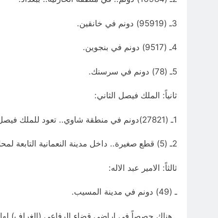
3ـ (95919) دونم في خانقين.
4ـ (9517) دونم في بنجوين.
5ـ (78) دونم في سرسنك.
ثانياً: الملك فيصل الثاني:
1ـ (27821)دونم في منطقة شاوي.. تعود للملك فيصل الثاني والامير عبد الاله.
2ـ (5) قطع صغيرة.. داخل مدينة النعمانية التابعة لمحافظة الكوت.. تعود للملك فيصل الثاني والامير عبد الاله.
ثالثاً: الامير عبد الاله:
ـ (49) دونم في مدينة المسيب.
ـ هناك حصصاً في اراضي قضاء الرفاعي (الغراف) لها ق