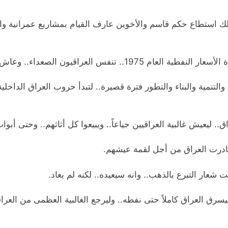
لك استطاع حكم قاسم والأخوين عارف القيام بمشاريع عمرانية واق
ن الصعداء.. وعاش غالبيتهم بوضع معاشي جيد.
لتنمية والبناء والتطور فترة قصيرة.. لتبدأ حروب العراق الداخلي
. ليعيش غالبية العراقيين جياعاً.. ويبيعوا كل أثاثهم.. وحتى أبو
غادرت العراق من أجل لقمة عيشهم.
شعار التبرع بالذهب.. وانه سيعيده.. لكنه لم يعاد.
 ليسرق العراق كاملاً حتى نفطه.. وليرجع الغالبية العظمى من العرا