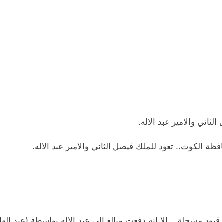
يود مسجلة .. الا انه دفعت مبالغ الى عبد الاله بواسطة (عبد ال