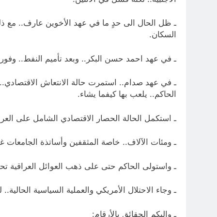
ـ ظل الحال الى حدٍ ما في عهد الأخوين عارف.. مع ذ
السكان.
ـ في عهد احمد حسن البكر.. وبعد تأميم النفط.. وفورة الأسعار النفطية العام 1975.. تنفس العراقيو
ـ في عهد صدام.. استمرت حالة الانتعاش الاقتصادي.. وا
الحاكم.. يلعب بها كيفما يشاء.
ـ استكمل الحالة الحصار الاقتصادي الشامل على العراق.
ـ ومئات الآلاف.. خاصة المثقفين وأساتذة الجامعات 
ـ واستولى الحاكم حتى على ذهب العوائل العراقية تحت 
ـ وجاء الاحتلال الأمريكي والعملية السياسية الحالية..
ـ واليكم الحقائق بالأرقام: