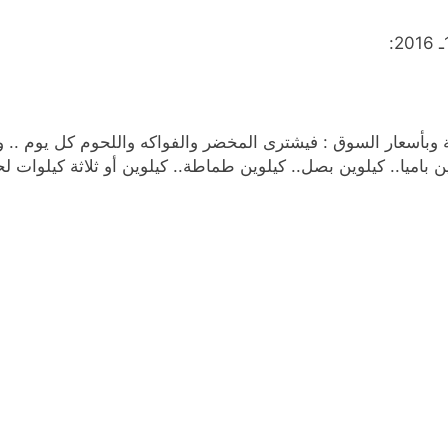
ولية وبأسعار السوق : فيشترى المخضر والفواكه واللحوم كل يوم .. و
وين باميا.. كيلوين بصل.. كيلوين طماطة.. كيلوين أو ثلاثة كيلوات 