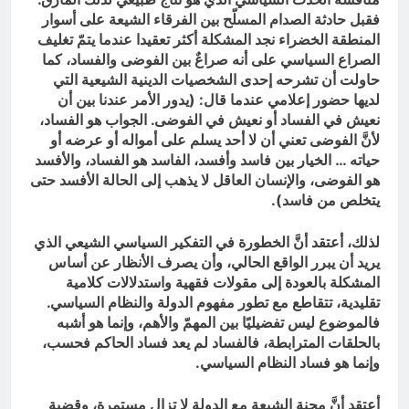
فقبل حادثة الصدام المسلّح بين الفرقاء الشيعة على أسوار
المنطقة الخضراء نجد المشكلة أكثر تعقيدا عندما يتمّ تغليف
الصراع السياسي على أنه صراعٌ بين الفوضى والفساد، كما
حاولت أن تشرحه إحدى الشخصيات الدينية الشيعية التي
لديها حضور إعلامي عندما قال: (يدور الأمر عندنا بين أن
نعيش في الفساد أو نعيش في الفوضى. الجواب هو الفساد،
لأنَّ الفوضى تعني أن لا أحد يسلم على أمواله أو عرضه أو
حياته … الخيار بين فاسد وأفسد، الفاسد هو الفساد، والأفسد
هو الفوضى، والإنسان العاقل لا يذهب إلى الحالة الأفسد حتى
يتخلص من فاسد).
لذلك، أعتقد أنَّ الخطورة في التفكير السياسي الشيعي الذي
يريد أن يبرر الواقع الحالي، وأن يصرف الأنظار عن أساس
المشكلة بالعودة إلى مقولات فقهية واستدلالات كلامية
تقليدية، تتقاطع مع تطور مفهوم الدولة والنظام السياسي.
فالموضوع ليس تفضيليًا بين المهمّ والأهم، وإنما هو أشبه
بالحلقات المترابطة، فالفساد لم يعد فساد الحاكم فحسب،
وإنما هو فساد النظام السياسي.
أعتقد أنَّ محنة الشيعة مع الدولة لا تزال مستمرة، وقضية