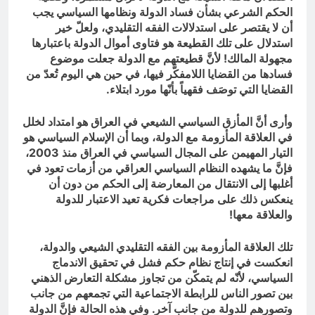
الحكم الشرعي بشأن فساد الدولة ونظامها السياسي يجب
أن لا يقتصر على استدلالات الفقه التقليدي، ولعلّ خير
استدلال على تلك القطيعة هو فتاوى أموال الدولة باعتبارها
مجهولة المالك! لأنَّ قطيعتهم مع الدولة جعلت موضوع
فسادها من القضايا اللامفكَّر فيها، في حين هي اليوم تُعدّ من
القضايا التي توصَف فقهياً بأنّها مورد ابتلاء.
وأرى أنَّ المأزق السياسي الشيعي في العراق هو امتداد لخلل
في العلاقة المأزومة مع الدولة، وبما أن الإسلام السياسي هو
التيار المهيمن على المجال السياسي في العراق منذ 2003،
فإنَّ ما يشهده النظام السياسي العراقي من أزمات تعود في
أغلبها إلى الانتقال من المعارضة إلى الحكم من دون أن
ينعكس ذلك على مراجعات فكرية تعيد الاعتبار للدولة
والعلاقة معها!
تلك العلاقة المأزومة بين الفقه التقليدي الشيعي والدولة،
انعكست في إنتاج نظام حكم فشل في تحقيق الاندماج
السياسي، لأنّه لم يتمكّن من تجاوز مشكلة التعارض الذهني
بين تصور الناس للرابطة الاجتماعية التي تجمعهم من جانب
وتصورهم للدولة من جانب آخر. وفي هذه الحالة فإنَّ الدولة