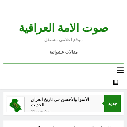
Ski
t
conten
صوت الامة العراقية
موقع اعلامي مستقل
مقالات عشوائية
الأسوأ والأحسن في تأريخ العراق
جديد
الحديث
22 دقيقة Ago
الكاتبان باقر الزبيدي ورياض سعد يحذران
من الجولاني (ح 1) (وإذا كنت فيهم فأقمت