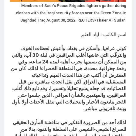
الملائكة والدواب يسبحون بمحمده لكن
Members of Sadr's Peace Brigades fighters gather during
لا تعرفون تسبيحهم .
clashes with the Iraqi security forces near the Green Zone, in
ساعتين Ago
Baghdad, Iraq August 30, 2022. REUTERS/Thaier Al-Sudani
اسم الكاتب : اياد العنبر
كوني عراقيا، وأسكن في بغداد، وأعيش لحظات الخوف
والترقّب التي عاشها أغلب العراقيين في ليلة 30 آب، والتي
من الممكن أن نسميها بحرب أهلية لمدة 24 ساعة، وفي
رقعة جغرافية محددة، هي المنطقة الخضراء! لذلك، كان من
المفترض أن أكتب عن هذا الحدث المهم وتداعياته
المستقبلية في العراق. لكن نقل الحدث مباشرة من قبل
الفضائيات قد جعله يشبع تحليلا وتفسيرا، وقد تابع ذلك أغلب
العراقيين، والمهتمين بالشأن العراقي، الذين جلسوا حتى
الفجر يتابعون الأخبار والتحليلات التي تنقل الأحداث أولا بأول
وببث تلفزيوني مباشر.
لذلك أجد من الضرورة التفكير في مناقشة المأزق الحقيقي
للصراع الشيعي-الشيعي على السلطة والنفوذ، بدلا من
مناقشة الحدث السياسي الذي هو نتاج طبيعي لذلك المأزق.