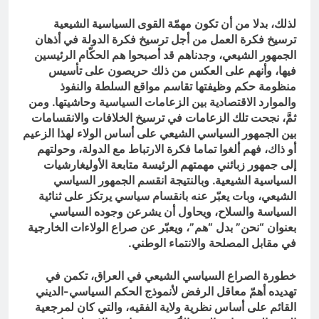
لذلك، بدلا من أن تكون مهمّة القوى السياسية الشيعية
ترسيخ فكرة العمل من أجل ترسيخ فكرة الدولة في أذهان
الجمهور الشيعي، وجدناهم قد أصبحوا هم الحكّام الرئيسين
فيها، وأنهم على العكس من ذلك حريصون على تأسيس
منظومة حكم وظيفتها تقاسم مواقع السلطة والنفوذ
والموارد الاقتصادية بين الزعامات السياسية وحاشيتها. ومن
ثمَّ، نجحت تلك الزعامات في ترسيخ الخلافات والانقسامات
بين الجمهور السياسي الشيعي على أساس الولاء لهذا الزعيم
أو ذاك، فهم ألغوا تماما فكرة الارتباط مع الدولة، وحولتهم
إلى جمهور زبائني مهمتهم الرئيسة متابعة الأوليغارشيات
السياسية الشيعية. وبالنتيجة انقسم الجمهور السياسي
الشيعي، وبات يعبّر عنه بانقسام سياسي يرتكز على ثنائية
السياسة والسلاح، ويحاول أن يشرعن وجوده السياسي
بعنوان “نحن” بدل “هم”، ويعبّر عن صراع الولاءات الخارجية
في مقابل المصلحة والانتماء الوطني.
خطورة الصراع السياسي الشيعي في العراق، تكمن في
تهديده أهمّ معاقل الرفض لأنموذج الحكم السياسي-الديني
القائم على أساس نظرية ولاية الفقيه، والتي كان لمرجعية