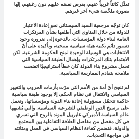
تمثّل كائناً غريباً عنهم، يفرض نفسَه عليهم دون رغبتهم، إنّها
بصورة ملخّصة شيء آخر غيرهم.
كان توجّه مرجعية السيد السيستاني نحو إعادة الاعتبار
للدولة من خلال الفتاوى التي أطلقها بشأن المرتكزات
العامة لبناء دولة المؤسسات، بالدعوة إلى ضرورة وجود
دستور دائم تكتبه هيئة سياسية منتخبة، وتأكيده على أنّ
الانتخابات هي الوسيلة الوحيدة لمنح الحكومة الشرعية. لكن
الاهتمام بتلك المرتكزات وإهمال الطبقة السياسية التي
تحمل مشروع بناء الدولة كان خطأ استراتيجيًا اتضحت
ملامحه بتقادم الممارسة السياسية.
لم تنجح أيّ أمة من الأمم التي مرّت بأزمات الحروب والتغيير
السياسي والانتقال في نظام الحكم، إلا بوجود طبقة سياسية
حاكمة تتحمّل مسؤولية إعادة بناء الدولة ومؤسساتها، وتعمل
على ترسيخ الدور الوظيفي للشرعية السياسية. والتي يُشبهها
عالم السياسة الأميركي غابرييل الموند بالروح التي تسري
في كل مفصل من مفاصل العلاقة التفاعلية بين المجتمع
والدولة، فتضمن كفاءة النظام السياسي في العمل ومتانته
في مواجهة التحديات.