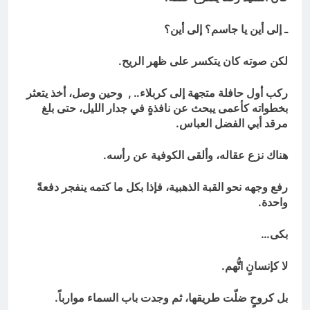
ـ إلى أين يا جاسم؟ إلى أين؟
لكن صوته كان يتكسر على ظهر الريح.
ركب أول حافلة متجهة إلى كربلاء.. , وحين وصل، أخذ يتعثر
بخطواته كأعمى يبحث عن نافذةٍ في جدار الليل، حتى بلغ
مرقد أبي الفضل العباس.
هناك نزع عقاله، وألقى الكوفية عن رأسه.
رفع وجهه نحو القبة الذهبية، فإذا بكل ما كتمه ينفجر دفعةً
واحدة.
بكى…
لا كإنسانٍ اتُّهم.
بل كروحٍ ضلّت طريقها، ثم وجدت باب السماء موارباً.