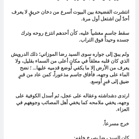
انتشرت الفضيحة بين البيوت أسرع من دخان حريقٍ لا يعرف
أحدٌ أين اشتعل أول مرة.
سقط جاسم مغشياً عليه، كأن أحدهم انتزع روحه وترك
جسده وحيداً فوق التراب.
ولم يبقَ إلى جواره سوى السيد رضا الموزاني؛ ذلك الدرويش
الذي كان قلبه معلقاً في مكانٍ أعلى من السماء بقليل، ولا
يعرف من الأرض إلا ما يكفي لوضع قدميه عليها… ؛ نضح
الماء على وجهه، فأفاق جاسم مذعوراً، كمن عاد من قبرٍ
ضيق إلى قبرٍ أوسع.
ارتدى دشداشته وعقاله على عجل، ثم أسدل الكوفية على
وجهه، يخفي ملامحه كما يخفي أهل المصائب وجوههم في
العزاء.
خرج مسرعاً.
كان السيد رضا يصرخ خلفه: