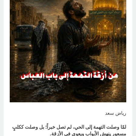
انتهت الحرب… لكن لم ينتهي
الموت
17 ساعة Ago
رياض سعد
لمّا وصلت التهمة إلى الحي، لم تصل خبراً؛ بل وصلت ككلبٍ
مسعور ينهش الأبواب ويعوي في الأزقة.