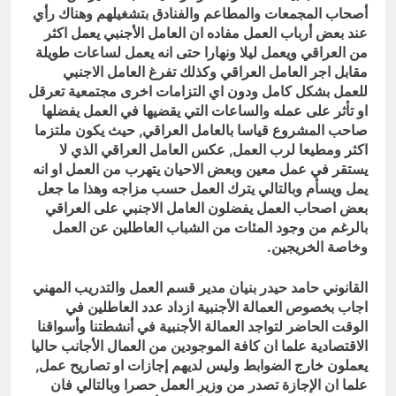
أصحاب المجمعات والمطاعم والفنادق بتشغيلهم وهناك رأي
عند بعض أرباب العمل مفاده ان العامل الأجنبي يعمل اكثر
من العراقي ويعمل ليلا ونهارا حتى انه يعمل لساعات طويلة
مقابل اجر العامل العراقي وكذلك تفرغ العامل الاجنبي
للعمل بشكل كامل ودون اي التزامات اخرى مجتمعية تعرقل
او تأثر على عمله والساعات التي يقضيها في العمل يفضلها
صاحب المشروع قياسا بالعامل العراقي, حيث يكون ملتزما
اكثر ومطيعا لرب العمل, عكس العامل العراقي الذي لا
يستقر في عمل معين وبعض الاحيان يتهرب من العمل او انه
يمل ويسأم وبالتالي يترك العمل حسب مزاجه وهذا ما جعل
بعض اصحاب العمل يفضلون العامل الاجنبي على العراقي
بالرغم من وجود المئات من الشباب العاطلين عن العمل
وخاصة الخريجين.
القانوني حامد حيدر بنيان مدير قسم العمل والتدريب المهني
اجاب بخصوص العمالة الأجنبية ازداد عدد العاطلين في
الوقت الحاضر لتواجد العمالة الأجنبية في أنشطتنا وأسواقنا
الاقتصادية علما ان كافة الموجودين من العمال الأجانب حاليا
يعملون خارج الضوابط وليس لديهم إجازات او تصاريح عمل,
علما ان الإجازة تصدر من وزير العمل حصرا وبالتالي فان