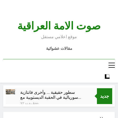
Ski
t
conten
صوت الامة العراقية
موقع اعلامي مستقل
مقالات عشوائية
سطور حقيقية … وأخرى فانتازية
جديد
سوريالية في الحقبة الديستوبية مع
مؤسساتنا الصحية !!
37 دقيقة Ago
كتب ثقافية جديدة …دَردَشَاتٌ
ومُشَاكَسَاتٌ صُحَفيةٌ في مقهى