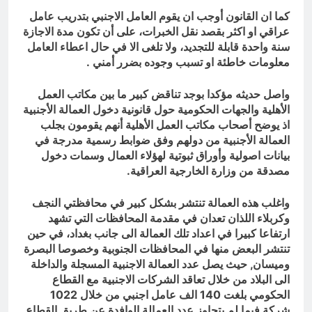
كما ان القانون أوجب ان يقوم العامل الاجنبي بتدريب عامل
عراقي او اكثر بقصد نقل الخبرات، على أن تكون مدة الاجازة
سنة واحدة قابلة للتجديد، ولا تلغى الا في حال اعطاء العامل
معلومات خاطئة او تسبب وجوده بضرر أمني .
واصل حديثه مؤكدا بوجد تناقض كبير ما بين مكاتب العمل
الأهلية والجهات الحكومية حول قانونية دخول العمالة الأجنبية
اذ يوضح أصحاب مكاتب العمل الأهلية أنهم يقومون بجلب
العمالة الأجنبية من دولهم وفق ضوابط رسمية مدرجة في
بيانات اصولية وأوراق ثبوتية لهؤلاء العمال وسمات دخول
مصدقة من وزارة الخارجية العراقية.
واغلب هذه العمالة تنتشر بشكل كبير في محافظتي النجف
وكربلاء اللذان تعدان في مقدمة المحافظات التي تشهد
ارتفاعا كبيرا في اعداد تلك العمالة الى جانب بغداد، في حين
تنتشر البعض منها في المحافظات الجنوبية وخصوصا البصرة
وميسان, حيث يصل عدد العمالة الاجنبية المسجلة والداخلة
الى البلاد من خلال تعاقد الشركات الاجنبية مع القطاع
الحكومي بلغت 140 الف عامل اجنبي من خلال 1022
شركة فيما لم يتجاوز عدد العمالة الوافدة عن طريق القطاع