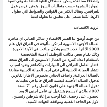
وانطلاقا مما تقدم يمكن الاستدلال الغاية المتقدمة وهي تنمية
الموارد البشرية حسب متطلبات السوق وتوفير فرص عمل
للعراقيين, وهناك الكثير من القوانين والضوابط التي يطول
ذكرها, لكننا نسعى على تطبيق ما تطوله ايدينا.
الرؤية الاقتصادية
من جهته أوضح لنا الخبير الاقتصادي شاكر الجنابي ان ظاهرة
العمالة الأجنبية الآسيوية لم تكن مألوفة في العراق قبل عام
2003 الا انها اخذت تتسع بشكل مباغت في الآونة الاخيرة
وذلك بقيام بعض مكاتب التوظيف الاهلية المتخصصة
باستقدام اعداد كبيرة من العمال الاسيويين الى العراق نتيجة
افتقار العامل العراقي الى المهارات والكفاءة, وتعود اسباب
انتشار العمالة الاجنبية الى تدني اجور العمالة الاجنبية مقارنة
بالعمالة العراقية, واضاف الجنابي بخصوص الاطار القانوني
لدخول العمالة الأجنبية فيعتمد العراق حاليا في تعليمات
دخول العمالة الاجنبية على قانون العمل رقم 71 لسنة
1987، والذي لا يسمح بتشغيل اي عامل اجنبي الا بعد
الحصول على رخصة، كما أوجب مراعاة شرطين رئيسين،
الاول هو الحاجة الفعلية وموافقة الجهات الامنية.