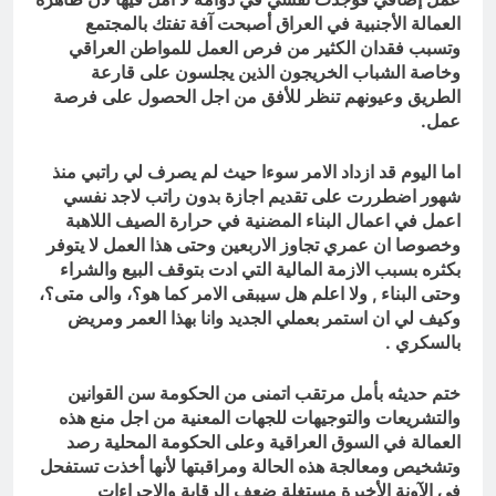
العمالة الأجنبية في العراق أصبحت آفة تفتك بالمجتمع
وتسبب فقدان الكثير من فرص العمل للمواطن العراقي
وخاصة الشباب الخريجون الذين يجلسون على قارعة
الطريق وعيونهم تنظر للأفق من اجل الحصول على فرصة
عمل.
اما اليوم قد ازداد الامر سوءا حيث لم يصرف لي راتبي منذ
شهور اضطررت على تقديم اجازة بدون راتب لاجد نفسي
اعمل في اعمال البناء المضنية في حرارة الصيف اللاهبة
وخصوصا ان عمري تجاوز الاربعين وحتى هذا العمل لا يتوفر
بكثره بسبب الازمة المالية التي ادت بتوقف البيع والشراء
وحتى البناء , ولا اعلم هل سيبقى الامر كما هو؟، والى متى؟،
وكيف لي ان استمر بعملي الجديد وانا بهذا العمر ومريض
بالسكري .
ختم حديثه بأمل مرتقب اتمنى من الحكومة سن القوانين
والتشريعات والتوجيهات للجهات المعنية من اجل منع هذه
العمالة في السوق العراقية وعلى الحكومة المحلية رصد
وتشخيص ومعالجة هذه الحالة ومراقبتها لأنها أخذت تستفحل
في الآونة الأخيرة مستغلة ضعف الرقابة والاجراءات