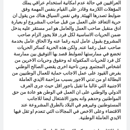
العراقيين في حالة عدم امكانية استخدام عراقي يملك
المؤهلات اللازمة وقادر على القيام بنفس المهمة وفق
ضوابط تصدرها الهيئة, وفي نفس السياق هناك من يقول ان
حرية التعاقد على العمل من قبل صاحب المشروع او بعبارة
ادق منقبل صاحب العمل والعامل هو امر مستقر عليه يدخل
ضمن الحريات الاساسية لكل فرد, فلا يجوز الزام صاحب
المشروع بقبول عامل لديه رغما عنه ولا الحاق عامل بخدمة
صاحب عمل رغما عنه, ولكن هذه الحرية كسائر الحريات
تخضع في ممارستها لضوابط قصد بها التوفيق بين ممارسة
كل فرد للحريات المكفولة له وحقوق وحريات الاخرين من
اشخاص المجتمع, ومن ناحية اخرى يقضي الصالح الوطني
بفرض القيود على عمل الاجانب حماية للعمال الوطنيين من
البطالة او من تدني الاجور بسبب مزاحمة الايدي العاملة
الاجنبية التي غالبا ما تقبل باجور اقل حيث جرى العرف
الدولي والوطني على ان العمل في الوطن هو عادة من حق
المواطنين وحدهم وانه يجوز الاشتغال ايضا للاجانب
المستوطنين وغيرهم في البلاد بالطرق المشروعة عند
الاقتضاء وعلى الاخص في المجالات التي تنعدم او تقل فيها
الايدي العاملة الوطنية.