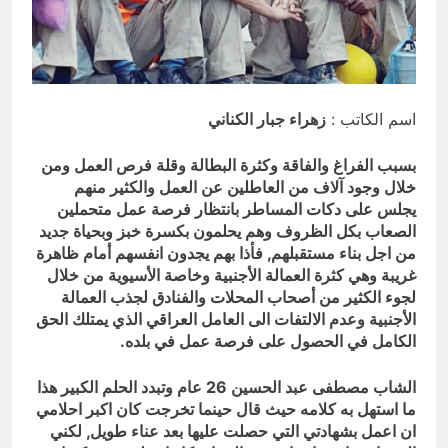
؟
12 ساعة Ago
الظلم والظلام والمادة المظلمة
12 ساعة Ago
اسم الكاتب :
زهراء جبار الكناني
بسبب الفراغ والفاقة وكثرة البطالة وقلة فرص العمل ومن
خلال وجود آلاف من العاطلين عن العمل والكثير منهم
يجلس على دكات المساطر بانتظار فرصة عمل متحملين
الصعاب بكل الظروف وهم يحلمون بكسرة خبز وبحياة جديد
من اجل بناء مستقبلهم, فأذا بهم يجدون انفسهم أمام ظاهرة
غريبة وهي كثرة العمالة الأجنبية وخاصة الأسيوية من خلال
لجوء الكثير من أصحاب المحلات والفنادق لجذب العمالة
الأجنبية وعدم الالتفات الى العامل العراقي الذي يمتلك الحق
الكامل في الحصول على فرصة عمل في بلده.
الشاب مصطفى عبد الحسين 26 عام وتبدد الحلم الكبير هذا
ما استهل به كلامه حيث قال حينما تخرجت كان اكبر احلامي
ان اعمل بشهادتي التي حصلت عليها بعد عناء طويل, لكني