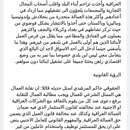
العراقية وأخذت تزاحم أبناء البلد واغلب أصحاب المحال
التجارية والمجمعات يلجؤون الى تشغيلهم مما ازداد في
أعدادهم, وأكثر هذه العمالة منحدرة من بنجلادش وإندونيسيا
وماليزيا وباكستان حتى أخذوا بالانتشار بشكل فوضوي من
حيث تركز نشاطهم في بغداد وكربلاء والنجف واكثرهم
يعملون في الفنادق والمطاعم، مما يقلل من فرص العمل
لأبنائنا الذين هم أولى بالعمل في بلدهم من غيرهم, وهذا ما
يأسفني حينما ادخل الى احد الاسواق لاجد ان البائع الذي
يتعامل معي ليس ابن بلدي خصوصا بما نمر به من وضع
اقتصادي راهن يحثنا جميعا على تشغيل ابنائنا دون سواهم.
الرؤية القانونية
الحقوقي حاكم المرشدي استل حديثه قائلا: ان نقابة العمال
هي الممثل الشرعي للعمال ويجب مطالبة العمال للنقابة
برفع دعوى ضد كل من يقوم بالتعاقد مع الشركات العراقية
او الاجنبية عند مخالفته لقانون الاستثمار الذي فيه ضمان
العمالة العراقية وكذلك عند مخالفة قانون العمل الذي يضمن
حق العمالة العراقية, والمفهوم القانوني للعامل الاجنبي ينص
على ان يحق للمستثمر توظيف واستخدام عاملين من غير