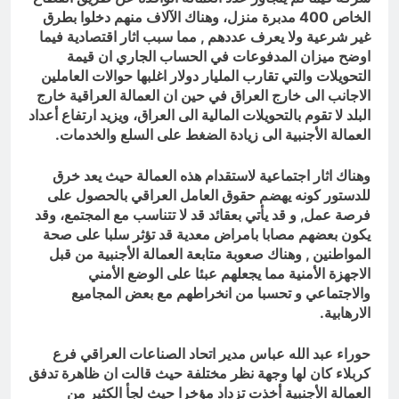
الخاص 400 مدبرة منزل، وهناك الآلاف منهم دخلوا بطرق
غير شرعية ولا يعرف عددهم , مما سبب اثار اقتصادية فيما
اوضح ميزان المدفوعات في الحساب الجاري ان قيمة
التحويلات والتي تقارب المليار دولار اغلبها حوالات العاملين
الاجانب الى خارج العراق في حين ان العمالة العراقية خارج
البلد لا تقوم بالتحويلات المالية الى العراق، ويزيد ارتفاع أعداد
العمالة الأجنبية الى زيادة الضغط على السلع والخدمات.
وهناك اثار اجتماعية لاستقدام هذه العمالة حيث يعد خرق
للدستور كونه يهضم حقوق العامل العراقي بالحصول على
فرصة عمل, و قد يأتي بعقائد قد لا تتناسب مع المجتمع، وقد
يكون بعضهم مصابا بامراض معدية قد تؤثر سلبا على صحة
المواطنين , وهناك صعوبة متابعة العمالة الأجنبية من قبل
الاجهزة الأمنية مما يجعلهم عبئا على الوضع الأمني
والاجتماعي و تحسبا من انخراطهم مع بعض المجاميع
الارهابية.
حوراء عبد الله عباس مدير اتحاد الصناعات العراقي فرع
كربلاء كان لها وجهة نظر مختلفة حيث قالت ان ظاهرة تدفق
العمالة الأجنبية أخذت تزداد مؤخرا حيث لجأ الكثير من