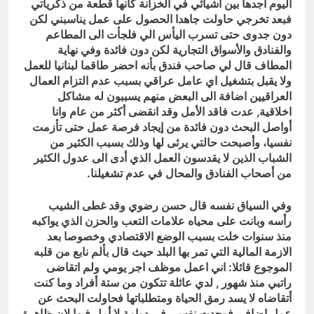
اليوم اجدها بين اشيائي في الخزانة كانها قطعة من ذكرياتي
فبعد تخرجي حاولت جاهدا الحصول على عمل يناسبني لكن
دون جدوى حتى تسرب اليأس الي فلجأت الى المطاعم
والفنادق والأسواق التجارية لكن دون فائدة وفي نهاية
المطاف قال لي صاحب فندق بأنه احضر طاقما لبنانيا للعمل
ولا يقبل بتشغيل اي عامل عراقي بسبب عدم التزام العمال
العراقيين اضافة الى البعض منهم يسببون له مشاكل
اخلاقية, عدت فاقد الأمل وقد انقضى أكثر من عام وانا
أواصل البحث دون فائدة من إيجاد فرصة عمل حتى تأزمت
نفسيا، وأصبحت حالتي يرثى لها وذلك بسبب الكثير من
الشباب الذين لا يقدسون العمل الذي أدى الى عدول الكثير
من أصحاب الفنادق والمحال في عدم تشغيلنا.
وفي السياق نفسه قال حسن رضوي وقد غطى الشيب
رأسه وبانت على محياه علامات التعب والحزن الذي يواكبه
منذ سنوات خلت بسبب الوضع الاقتصادي وخصوصا بعد
الازمة المالية التي تمر بها البلد حيث قال بألم نابع من قلبه
الموجوع قائلا: اني اعمل موظف اجر يومي ولم اتقاضى
راتبي منذ شهور , لدي عائلة تتكون من ستة أفراد وما كنت
أتقاضاه لا يسد رمق الحياة ومتطلباتها فحاولت البحث عن
عمل إضافي فوجدت نفسي في دوامة لا أمل فيها لان ظاهرة