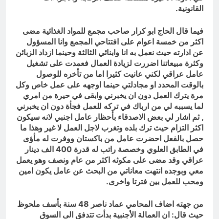
القانونية.
فيما قال الحاج ابو كرار صاحب مجمع للمواد الغذائية مضى
اكثر من خمسة اعوام على افتتاحي المجمع وانا المسؤول
عن ادارته حيث نعمل به انا وابنائي الثالثة وحينما ازداد الزبائن
وكثرة مبيعاتنا اضررت لزيادة العمال فعمدت على تشغيل
عامل عراقي لكني عانيت كثيرا اما من تأخره للوصول
بالوقت المحدد او مجادلتي حينما اوجهه على عمل خاص وكل
مرة يترك العمل دون ان يخبرني وابقى في حيرة من امري
لما يسببه لي من ارباك في تركه للعمل فجأة دون ان يخبرني
, ثم اشار لي بعض الاصدقاء بأحظار عامل اجنبي لانه سيكون
اكثر التزام حيث ترك بلده وتغرب لاجل العمل لا غير وهذا ما
حصل بالفعل احضرت عامل من باكستان ووفرت له مأؤى
في الطابق العلوي وخصصة راتب له قدرة 400 الف دينار
عراقي وقد مضى على مكوثه اكثر من عام ونصف وهو يعمل
معي وبوجده انتهت معاناتي من البحث عن عامل يكون امين
ومحب للعمل بين فترتا واخرى.
من جهته اضاف المحامي عماد ناصر 48 سنة بأسف ملحوظ
حيث قال: ان العمالة الأجنبية بدأت تتدفق الى السوق