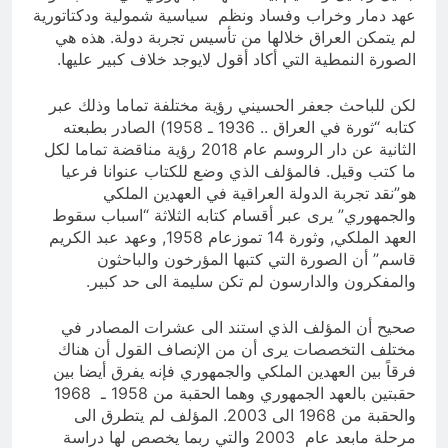
عهد دمار وخراب وفساد ونظم سياسية شمولية ودكتاتورية
لم يتمكن العراق خلالها من تأسيس تجربة دولة. هذه هي
الصورة النمطية التي أكاد أقول لايوجد خلاف كبير عليها.
لكن للباحث جعفر الحسيني رؤية مختلفة تماما وذلك عبر
كتابه “ثورة في العراق .. 1936 ـ 1958) الصادر بطبعته
الثانية عن دار الروسم عام 2018 رؤية مناقضة تماما لكل
ما كتب وقيل. فالمؤلف الذي وضع للكتاب عنوانا فرعيا
هو”نقد تجربة الدولة العراقية في العهدين الملكي
والجمهوري” يرى عبر أقسام كتابه الثلاثة “اسباب سقوط
العهد الملكي, وثورة 14 تموزعام 1958, وعهد عبد الكريم
قاسم” أن الصورة التي كتبها المؤرخون والباحثون
والمفكرون والدارسون لم تكن سليمة الى حد كبير.
صحيح أن المؤلف الذي استند الى عشرات المصادر في
مختلف التخصصات يرى أن من الإنصاف القول أن هناك
فرقاً بين العهدين الملكي والجمهوري فإنه يفرق أيضا بين
حقبتين بالعهد الجمهوري وهما الحقبة من 1958 ـ 1968
والحقبة من 1968 الى 2003. المؤلف لم يتطرق الى
مرحلة مابعد عام 2003 والتي ربما يخصص لها دراسة