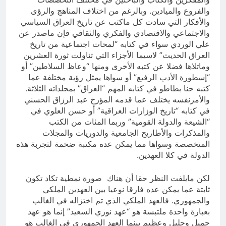
والفروع والميادين. وبالرغم من اختلاف المناهج والرؤى
والأفكار التي سادت كل ماكتب عن تاريخ العراق السياسي
والاجتماعي والاقتصادي والفكري والثقافي فإن ماصدر عن
علي الوردي سواء في كتابه “لمحات اجتماعية من تاريخ
العراق الحديث” لاسيما الأجزاء التي تناولت ثورة العشرين
وماتلاها فضلا عن كتبه الأخرى ومنها “وعاظ السلاطين” أو
“إسطورة الأدب الرفيع” أو سواها يمثل رؤية مختلفة عما
كتبه حنا بطاطو في كتابه المهم “العراق” بمجلداته الثلاثة.
والأمرنفسه يختلف عما قدمه المؤرخ عبد الرزاق الحسني
في كتابه “تاريخ الوزارات العراقية” أو حسن العلوي في
“الشيعة والدولة القومية” وربما المئات من الكتب
والمذكرات والأطاريح الجامعية والدوريات والمجلات
المتخصصة وسواها مما يمكن عده مكتبة ضخمة لتجربة هذه
الدولة في كلا العهدين.
لكن مايلفت النظر حقا أن هناك صورة نمطية تكاد تكون
ثابتة عما يمكن عده فارقا نوعيا بين العهدين الملكي
والجمهوري. فالعهد الملكي الذي تم اختزاله في الغالب
بعبارة واحدة ملتبسة هو “عهد نوري السعيد” إنما هو عهد
جميل وجليل وعظيم بينما العهد الجمهوري في الغالب هو