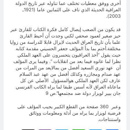
أخرى ووفق معطيات تختلف عما تناوله عبر تاريخ الدولة
العراقية الحديثة الذي ناف على الثمانين عاما (1921ـ
2003).
قد يكون من الصعب إيصال كامل فكرة الكتاب للقارئ عبر
حيز صغير لعمود صحفي لكني وجدت أن أحيط القارئ
علما بأن تاريخ العراق الحديث لايزال قابلا للدراسة من زوايا
مختلفة.أختم بما بدأ المؤلف جعفر الحسيني مقدمة كتابه
حيث يقول “أخذ العراقيون يتحسرون على العهد الملكي
نظرا لما عانوه فيما بعد من انقلابات “. وفيما يرى المؤلف
أن عهد نوري السعيد أفضل من بمالايعد من المرات من
عهد صدام ومجازره وكذلك أفضل من عهد عبد السلام
عارف لكن العهد الملكي هوالمسؤول الأصلي عن كل
ماعاناه العراق لأنه أسس طبقا لما يراه الكاتب الفرنسي
جان بيير لويزار دولة ضد مجتمعها”.ص 9
وعبر 360 صفحة من القطع الكبير يجيب المؤلف على
فرضية لويزار بما يراه من أدلة ومعلومات ووثائق
واستنتاجات.