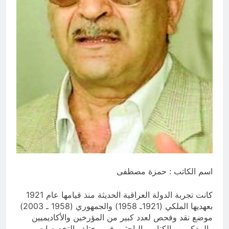
17 ساعة Ago
المنبر بين قدسية الرسالة ومخاطر
التطفل
17 ساعة Ago
اسم الكاتب : حمزة مصطفى
كانت تجربة الدولة العراقية الحديثة منذ قيامها عام 1921
بعهديها الملكي (1921ـ 1958) والجمهوري (1958 ـ 2003)
موضع نقد وفحص لعدد كبير من المؤرخين والأكاديميين
والمفكرين والكتاب والباحثين في مختلف التخصصات