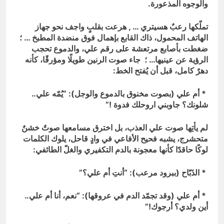
والوجوه المذعورة.
تملّكها رعبٌ هسيتري … , هرعت بقلبٍ واجف نحو جهاز
الهاتف المحمول، ذاك القابع بإهمال فوق منضدة المطبخ … ؛
ضغطت بأصابع مرتعشة على رقم علي، والدموع تحجب
الرؤية عن عينيها… ؛ جاء صوت الرنين طويلًا ومؤرقًا، كأنه
دهرٌ كامل، قبل أن يُفتح الخط:
* أم علي (بصوت مخنوق بالدموع والوجل): “يُمّه علي..
شلونك؟ جاوبني اروحلك فدوة !”
لم يأتِها صوت علي العذب، بل اخترق مسامعها صوتٌ خشنٌ
متحشرج، يشبه فحيح الأفاعي في وادٍ قاحل، يلوك الكلمات
لوكًا حاقدًا كأنها معجونة بالدم التكفيري والغلّ الطائفي:
* الذَبّاح (ببرود مرعب): “أنتِ أم علي؟”
* أم علي (وقد تجمّد الدم في عروقها): “نعم، أنا أم علي..
أين ولدي؟ أرجوك!”