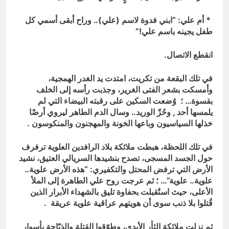
* أم علي: “ابني فدوة لاسم (علي).. وراح أبقى أسمي كل
طفل يجينه باسم علي!”
انقطع الاتصال.
في تلك البقعة من تكريت، امتدت يد الغدر الهمجية،
وأمسكت بشعر الفتى الغرير، وجذبت رأسه إلى الخلف
بقسوة… ؛ وُضعت السكين على رقبته البيضاء التي لم
يلمسها أحد , وحُزّ الوريد.. وسال الدم الطاهر ليروي أرضًا
خذلها السياسيون وباعها الخونة والمهجنون والمنكوسون .
في تلك اللحظة، هبطت ملائكة بلاد الرافدين العلوية ترفرف
حول الجسد المسجى، تصدح بنشيدها السريالي العتيق، نشيد
الأرض التي ترفض المحتل والتكفيري: “هذه الأرض علوية..
علوية.. علوية”… ؛ ثم عرجت روح علي الطاهرة إلى الملأ
الأعلى، حيث استُقبلت بحفاوة تليق بالشهداء الأبرار الذين
قُتلوا بلا ذنب سوى أن هويتهم عراقية علوية عريقة .
ثم نزلت ملائكة الثأر الأبدي، وطوّقوا القتلة والذبّاحة بأسوار