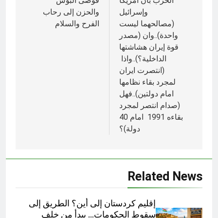
الحرب بان أمريكا
فوضى البؤس
وإسرائيل
والحزن إلى رحاب
(مصالحهما ليست
الفرح والسلام
واحدة)..وان (مصدر
قوة إيران هشاشتها
الداخلية؟)..واذا
(انتصرت ايران
لمجرد بقاء نظامها
امام دولتين)..فهل
(صدام انتصر لمجرد
بقاءه 1991 امام 40
دولة)؟
Related News
إقليم كردستان إلى أين؟ الطريق إلى
سقوط الحكومات… يبدأ من خلف