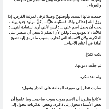
والغرباء .
جمعت بناتها الست، وأوصتهنّ وصيةً ترقى لمرتبة الفرض: إذا
رزق الله إحداكن ولدًا، فسمِّينه عليًّا… , كلّ مولود جديد يولد ،
يجب أن يحمل اسم علي … ؛ ليس لأنني أريد استعادة ابني… ؛
فالأبناء لا يعودون… ؛ ولكن لأن الظلم لا ينبغي أن ينتصر على
الذاكرة، ولأن الأسماء التي تُحارب بسبب ما ترمز إليه تصبح
أمانةً في أعناق الأحياء…
بكت كثيرًا.
ثم جفَّت دموعها.
ولم تعد تبكي.
صارت تنظر إلى صورته المعلقة على الجدار وتقول:
«كانوا يظنون أن الاسم يموت بموت صاحبه… وما علموا أن
بعض الأسماء تتحول إلى ذاكرة، وبعض الذكريات تتحول إلى