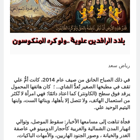
التجريدية للانسان
8 ساعات Ago
الولاية التكوينية / راي الفلسفة
التجريدية للانسان
9 ساعات Ago
رياض سعد
في ذلك الصباح الخانق من صيف عام 2014، كانت أمُّ علي
تقف في مطبخها الصغير تُعدُّ الشاي… ؛ كان هاتفها المحمول
يرقد فوق سطح (الكاونتر) كما اعتاد دائمًا؛ فهي امرأة لا تُكثر
من استعمال الهاتف، ولا تتصل إلا بأهلها، وبناتها الست، وابنها
اليتيم الوحيد علي.
فجأة تناهت إلى مسامعها الأخبار: سقوط الموصل، وتوالي
انهيار المدن الشمالية والغربية كأحجار الدومينو في عاصفة
الغدر والخيانة ، وصور الجنود الهاربين، والأمهات الباكيات،