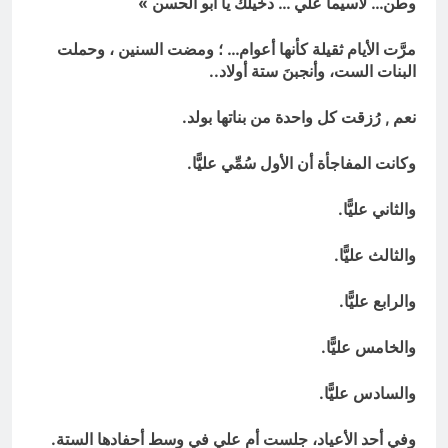
وطن… لاسيما علي … دخيلك يا ابو الحسن »
مرَّت الأيام ثقيلة كأنها أعوام… ؛ ومضت السنين ، وحملت
البنات الست، وأنجبنَ ستة أولاد..
نعم , رُزقت كل واحدة من بناتها بولد.
وكانت المفاجأة أن الأول سُمِّي عليًّا.
والثاني عليًّا.
والثالث عليًّا.
والرابع عليًّا.
والخامس عليًّا.
والسادس عليًّا.
وفي أحد الأعياد، جلست أم علي في وسط أحفادها الستة.