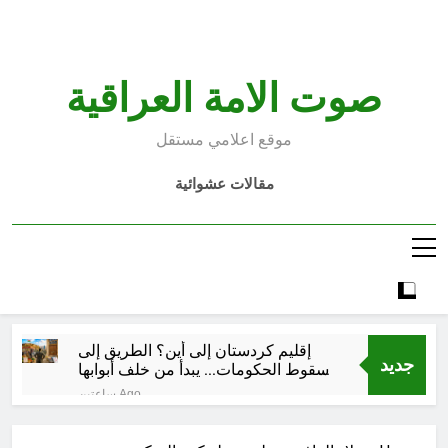
Ski
t
conten
صوت الامة العراقية
موقع اعلامي مستقل
مقالات عشوائية
إقليم كردستان إلى أين؟ الطريق إلى
جديد
سقوط الحكومات… يبدأ من خلف أبوابها
المغلقة
ساعتين Ago
كتابات رد عن لماذا أخذ الحسين معه
النساء والأطفال الى كربلاء؟ (ح 5)