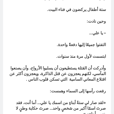
ستة أطفال يركضون في فناء البيت.
وحين نادت:
– يا علي…
التفتوا جميعًا إليها دفعةً واحدة.
ابتسمت لأول مرة منذ سنوات.
وأدركت أن القتلة يستطيعون أن يسلبوا الأرواح، وأن يصنعوا
المآسي، لكنهم يعجزون عن قتل الذاكرة، ويعجزون أكثر عن
اقتلاع المعاني السامية التي تسكن قلوب الناس .
رفعت رأسها إلى السماء وهمست:
«لقد صار لي ستةُ أبناءٍ من اسمك يا علي… أما أنت، فقد
صرتَ اسمًا أكبر من شخصٍ واحد… صرتَ حكاية وطنٍ لا
ينسى أبناءه.»