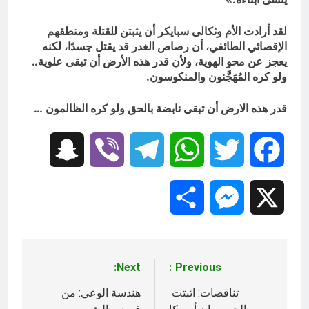
لقد أرادت الأم وثكالى سبايكر أن يثبتن للقتلة ومنطقهم
الإقصائي الطائفي، أن رصاص الغدر قد يقتل جسدًا، لكنه
يعجز عن محو الهوية،
و
لأن قدر هذه الأرض أن تبقى علوية..
ولو كره المُهَجَّنون والمنكوسون.
قدر هذه الارض أن تبقى نابضة بالحق ولو كره الظالمون …
Snapchat
Viber
Telegram
WhatsApp
Twitter
Facebook
Share
Messenger
X
Next:
Previous:
تصفّح
المقالات
تناقضات: اثبتت
هندسة الوعي: من