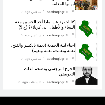
أبوابها المغلقة
saotiraqiogr
ساعتين ago
0
كتابات رد عن لماذا أخذ الحسين معه
النساء والأطفال الى كربلاء؟ (ح 5)
saotiraqiogr
ساعتين ago
0
احياء ليلة الجمعة (نعمة بالكسر والفتح،
نعمة ونعمت، نعمة ونعيم)
saotiraqiogr
ساعتين ago
0
الجرح النرجسي وتضخم الذات
التعويضي
saotiraqiogr
3 ساعات ago
0