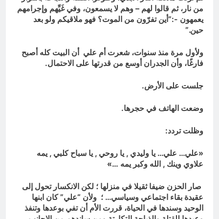
من نار، ثم قالوا لهم – وهم لا يسمعون، وفي غَيِّهم وإجرامهم
يعمهون -:”أين تفرّون من الموت؟ فهو ملاقيكم ولو بعد
حين.”
ولأول مرة منذ سنوات، شعرت أم علي أن البيت كله أصبح
فارغًا، وأن الجدران أوسع من قدرتها على الاحتمال.
جلست على الأرض.
وضعت الهاتف في حجرها.
وظلت تردد:
«علي… علي… يا وليدي , يا روحي , يا سباح كلبي , يمه
علاوي وينك , الله وكبر يمه …»
صار الحزن ضيفا ثقيلا في منزلها ؛ لكن الانكسار تحول إلى
عقيدة بقاء اجتماعي وسياسي… ؛ ولأن “علي” كان ابنها
الوحيد وسندها في الحياة، قررت الأم أن تفي بوعدها وتنفذ
وعيدها للقتلة والذباحة التكارتة ومن ساندهم من الاجانب