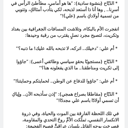
* الذَبّاح (بنشوة سادية): “ها هو أمامي، مطأطئ الرأس في
أسرِنا.. , وها أنا ذا أستعد لذبحه، لكي يتأدب أمثالكِ، وتتوبي
من تسمية أولادكِ باسم (علي)!”
انفجرت الأم بالبكاء، وتلاشت المسافات الجغرافية بين بغداد
وتكريت، لتصبح مجرد نصلٍ يقترب من رقبة وحيدها:
* أم علي: “دخيلك.. اتركه، لا تذبحه بالله عليك! ما ذنبه؟”
* الذَبّاح (مستجوبًا بحقدٍ سياسي وطائفي أعمى): “جاؤوا
إلى تكريت ومناطقنا.. ما الذي يفعلونه هنا؟”
* أم علي: “جاؤوا للدفاع عن الوطن.. لحمايتكم وحمايتنا!”
* الذَبّاح (مقاطعًا بصراخ همجي): “إذن سأذبحه الآن.. وإياكِ
أن تسمي أولادًا باسم علي مجددًا!”
في تلك اللحظة الفارقة بين الموت والحياة، وفي ذروة
الانكسار النفسي، تملّكت الأمَّ روحُ التحدي والمقاومة،
فصرخت بوجه القاتل بلسانٍ عراقيٍّ فصيح الفجيعة: