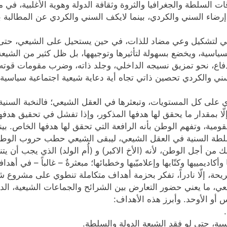
ت السلطة والجغرافيا والثروة وثقافة الدولة وهوية الأغلبية، في 
ضاء السني والكردي، بينما لايكف السني والكردي عن المطالبة 
اقي لتشكيل وعي مضاد للذات، في حين يستحيل على الشيعي، حتى
 السياسية، ويخضع بسهولة لتأثيرها وتوجيهها، بل ظل كثير من الشي
ندفاع، نحو تمزيق نسيجه الداخلي، وجلد ذاته، وضرب مقومات قوته،
لسني والكردي تحصين ذاتي تجاه أية دعاية شيعية اجتماعية سياس
على كل المستويات، وتبعثرها في العقل الشيعي؛ فالنخبة السنية – 
 إلّا بمقدار ما يحقق لها هدفها المذكور، وإذا تفشل في تحقيق هدفها
قومية، وتفهم الوطن بأنه الرافعة التي تحقق لها هدفها الخاص. ب
لطة السنية في العقل الشيعي، ليبقى الشيعي حطب حروب الوطن 
 ذلك من أجل الوطن، لأنه (الأخ الاكبر) و (أُم الولد) الذي يجب أن 
وأكاديمييها وكتّابها وإعلاميّيها وخطبائها؛ مبعثرةٌ – غالباً – في 
 شريحة، إلّا نادراً، تفكر بحزمة أهداف متكاملة تنطوي على مشر
يعي، ما يعني حضور التعارض بين الشرائح والجماعات الشيعية، الدي
س أو الأوحد. وأبرز هذه الأهداف:
ة، حتى لو فقد الشيعة الدولة والسلطة.