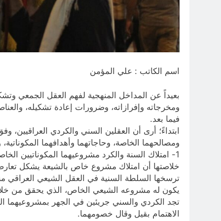
اسم الكاتب : علي المؤمن
بعيداً عن المداخل المنهجية لفهم العقل الجمعي وتش
ومخرجاته وإفرازاته، وضرورات إعادة تشكيله، والعناصر
فيما بعد.
ابتداءً؛ أرى أن العقلين السني والكردي العراقيين، وف
ومصالحهما الخاصة، وحاجاتهما وأهدافهما المكوناتية، و
1- امتلاك السنة والكرد مشروعيهما المكوناتيين ال
خلاصتها أن امتلاك مشروع خاص بالشيعة يشكل تعارضاً
ترسخها السلطة السنية في العقل الشيعي العراقي من
يكون له مشروعه الشيعي الخاص، الذي يحقق من خلاله 
تجد الكردي والسني جريئين في الجهر بمشروعيهما الخا
الاهتمام بقيل وقال خصومهما.