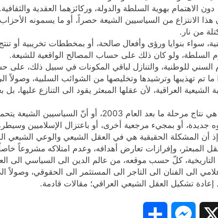
 الاهتمام بهوية السلطة والدولة، وركائزهما العقدية والثقافية.
هذا الانتزاع من السياسيين الشيعة حصراً، أو ما يسمونه الأحزاب
تلة من نار.
، سواء بنوايا ورؤى وأفعال صالحة، أو بمخططات تخريبية أو تنتج ت
السلطة، ولو كان ذلك على حساب المصالح الواقعية للشيعة.
 السني للوطنية، والتنازل لباقي المكونات في سبيل ذلك، على 
 ما تم تهذيبها وترشيدها وتخليصها من الشوائب السلبية، وصولاً ا
ة الشيعية العراقية، لأن عقلها المبعثر يقود الى التنازع عليها، ب
وربما هناك من يتصور بأن إفرازات هذا العقل المبعثر هي نتاج مرح
جديدة، أو بمجيء مرجعية أخرى، أو باعتزال الإسلاميين وسيطرة 
إذ أن المشكلة الحقيقية هي في العقل الشيعي والوعي الشيعي ا
قل المبعثر، وإفرازات تعارض أهدافه، وعدم امتلاكه مشروعاً خاصا
خب التاريخية، كلّ حسب موقعه، من عالم الدين الى السياسي الى ا
امي الى الفنان الى التاجر الى المستثمر الى الحقوقي، وصولاً ال
عادة تشكيل العقل الشيعي العراقي؛ مقالات قادمة.
Share
Messenger
Snapc
X