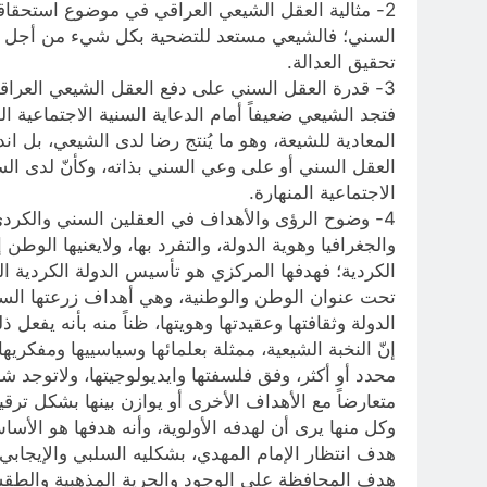
2- مثالية العقل الشيعي العراقي في موضوع استحقاقا
السني؛ فالشيعي مستعد للتضحية بكل شيء من أجل إر
تحقيق العدالة.
3- قدرة العقل السني على دفع العقل الشيعي العر
فتجد الشيعي ضعيفاً أمام الدعاية السنية الاجتماعية
المعادية للشيعة، وهو ما يُنتج رضا لدى الشيعي، بل ا
العقل السني أو على وعي السني بذاته، وكأنّ لدى ا
الاجتماعية المنهارة.
4- وضوح الرؤى والأهداف في العقلين السني والكردي 
والجغرافيا وهوية الدولة، والتفرد بها، ولايعنيها الوطن
الكردية؛ فهدفها المركزي هو تأسيس الدولة الكردية ال
تحت عنوان الوطن والوطنية، وهي أهداف زرعتها الس
الدولة وثقافتها وعقيدتها وهويتها، ظناً منه بأنه يفعل
إنّ النخبة الشيعية، ممثلة بعلمائها وسياسييها ومفكريها 
محدد أو أكثر، وفق فلسفتها وايديولوجيتها، ولاتوجد
متعارضاً مع الأهداف الأخرى أو يوازن بينها بشكل ترق
وكل منها يرى أن لهدفه الأولوية، وأنه هدفها هو الأسا
هدف انتظار الإمام المهدي، بشكليه السلبي والإيجابي.
هدف المحافظة على الوجود والحرية المذهبية والطقسي