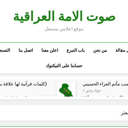
صوت الامة العراقية
موقع اعلامي مستقل
 مقالة
من نحن
باب التبرع
اعلن معنا
اتصل بنا
التسج
حسابنا على التيكتوك
كلمات قرآنية لها علاقة بمشاة أربعين الحسين: تسقي، آثر (ح 11)
7 دقائق Ago
المخطط بياني /
ساعتين Ago
ماذا لو كان المدير اقوى من الوزير ؟
المن
عثر
ساعتين Ago
م البيت العراقي‏ … حوار في الاصلاح الديني‏(الحلقة الاولى)‏