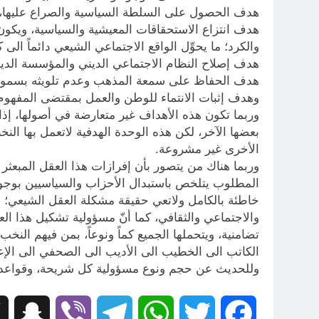
هدف الحصول على السلطة السياسية والصراع عليها، دون
هدف انتزاع الاستحقاقات المعيشية والسياسية، ويكون 
والكرد؛ ما يحوِّل الواقع الاجتماعي الشيعي دائماً الى ك
هدف إصلاح النظام الاجتماعي الديني والمؤسسة الدينية
هدف الحفاظ على سمعة المذهب وعدم تلويثه بسموم 
وهدف إثبات الانتماء للوطن والعمل بمقتضى المفهوم
وربما تكون هذه الأهداف غير متعارضة في أصولها، إذا
بعضها الآخر، لكن هذه الوحدة الهدفية لاتعمل بها النخب
الأخرى غير مشروعة.
المطلوب يتلخص باستبدال الأحزاب والسياسيين بوجوه 
خاطئة بالكامل ولاتعي حقيقة مشكلة العقل الشيعي؛ 
والاجتماعي والثقافي، كما أنّ مسؤولية تشكيل هذا الع
تضامنية، ويتحملها الجميع كماً ونوعاً، بمن فيهم الن
الكاتب الى الخطيب الى الأديب الى الصحفي الى الإعل
وللحديث عن حجم ونوع مسؤولية كل شريحة، وقواعد إ
hat
Viber
Telegram
WhatsApp
Twitter
Facebook