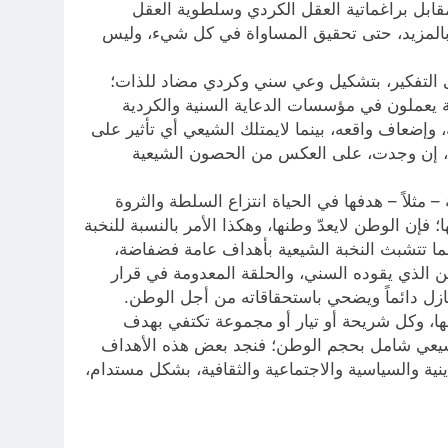
مقابل براغماتية العقل الكردي وسلطوية العقل
بالمزيد، حتى تحقيق المساواة في كل شيء، وليس
 التفكير، بتشكيل وعي سني وكردي مضاد للذات؛
عة يعملون في مؤسسات الدعاية السنية والكردية
 وإضعاف واقعه، بينما لايمتلك الشيعي أي تأثير على
ية، إن وجدت، على العكس من الحصون الشيعية
مثلاً – هدفها في الحياة انتزاع السلطة والثروة
؛ فإن الوطن لايعدّ وطنها، وهكذا الأمر بالنسبة للنخبة
ينما تتشبث النخبة الشيعية بأهداف عامة فضفاضة،
الذي يقوده السني، والحلقة المعدومة في قرار
يتنازل دائماً ويضحي باستحقاقاته من أجل الوطن.
أهدافها، وكل شريحة أو تيار أو مجموعة تكتفي بهدف
وع شيعي شامل بحجم الوطن؛ فنجد بعض هذه الأهداف
نية والسياسية والاجتماعية والثقافية، بشكل مستدام،