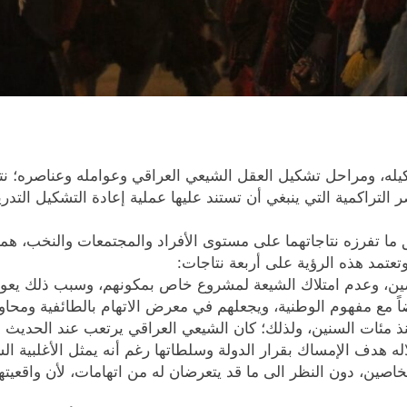
كيله، ومراحل تشكيل العقل الشيعي العراقي وعوامله وعناصره؛ نت
 التراكمية التي ينبغي أن تستند عليها عملية إعادة التشكيل التد
ق ما تفرزه نتاجاتهما على مستوى الأفراد والمجتمعات والنخب، هما أ
تعتمد هذه الرؤية على أربعة نتاجات:
خاصين، وعدم امتلاك الشيعة لمشروع خاص بمكونهم، وسبب ذلك يعو
 مع مفهوم الوطنية، ويجعلهم في معرض الاتهام بالطائفية ومحاو
ذ مئات السنين، ولذلك؛ كان الشيعي العراقي يرتعب عند الحديث 
هدف الإمساك بقرار الدولة وسلطاتها رغم أنه يمثل الأغلبية الس
صين، دون النظر الى ما قد يتعرضان له من اتهامات، لأن واقعيته