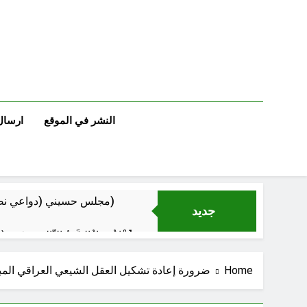
Ski
t
conten
النشر في الموقع
ارسال
مجلس حسيني (دواعي نصب مآتم العزاء الحسيني)
جديد
عْاشُورْاءُالسَّنَةُ الثَّالِثةَ عشَرَة(٢٢)[إِنتفاضةُ صفَر…تمرُّدٌ حُسَينيٌّ][ب]
Home
ضرورة إعادة تشكيل العقل الشيعي العراقي المب
‏نحو ترمي