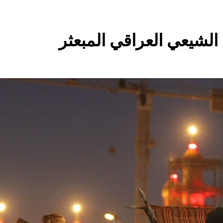
ساعتين Ago
مؤيد اللامي .. الأكثر إس
لشيعي العراقي المبعثر
زمة فقدان الوطنية عند العراقيين.. بل (ازمة فقدان الوطنية بالعلم نف
العراقي) وبنفس الوقت (تغضب عندما ترى عراقي يرفع علم اجنبي)