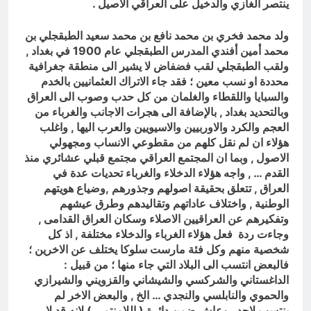
ينتصر الغازي والدخيل على العراقي الاصيل .
ولد محمد فخري بن محمد نافع بن محمد سعيد الطبقجلي بن
محمد أمين أفندي المدرس الطبقجلي عام 1900 في بغداد ,
ولقب الطبقجلي لقب فضفاض لا يشير الى منطقة جغرافية
محددة او نسب معين ؛ فقد جاء الاتراك العثمانيين بالخدم
والسبايا واللقطاء والغلمان من كل حدب وصوب الى العراق
وبالتحديد بغداد , بالإضافة الى هجرات الاجانب والغرباء من
العجم والكرد والاوربيين والاسيويين والعرب اليها , واغلب
هؤلاء ان لم نقل كلهم من مقطوعي الانساب ومجهولي
الاصول , وبما ان المجتمع العراقي مجتمع قبلي عشائري منذ
القدم … , واجه هؤلاء الدخلاء والغرباء تحديات عدة في
العراق , تتعلق بحقيقة اصولهم وجذورهم ,وضياع هويتهم
الوطنية , واختلاف عاداتهم وتقاليدهم وطرق عيشهم
وتفكيرهم عن العراقيين الاصلاء وسكان العراق القدامى ,
وجاءت ردة فعل هؤلاء الغرباء والدخلاء مختلفة , اذ كل
شخصية منهم وكل فئة مارست سلوكا يختلف عن الاخرين ؛
فالبعض انتسب الى البلاد التي جاء منها ؛ من قبيل :
الداغستاني والشركسي والشيشاني والقزويني والشيرازي
والحموي والنابلسي والنجدي … الخ , والبعض الاخر لم
ينتسب لاحد , وعاش ضمن دائرة ( اللامنتمي ) لانه قد لا