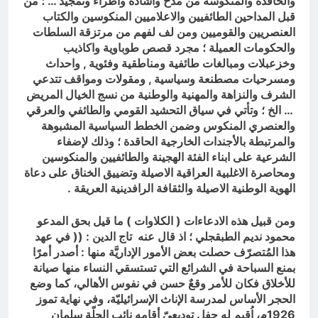
والحاقدة والمنكوسة من مدح واشادة واطراء وتمجيد … ؛ من
قبل المداحين الطائفيين والاعلاميين المنكوسين والكتاب
العنصريين والقوميين ومن لف لفهم من مرتزقة السلطات
والحكومات العميلة ؛ مجرد قصص طوباوية واكاذيب
وخزعبلات ومبالغات طائفية ومناطقية وفئوية , واحداث
ومسرحيات مصطنعة وسياسية , ومقولات ومواقف تتدعي
الشرف والنزاهة والمهنية والوطنية من نسج الخيال المريض
… الخ ؛ وتأتي في سياق التحشيد القومي والطائفي والعرقي
والعنصري المنكوس وضمن الخطط السياسية المشبوهة
والمرتبطة بالأجندات الخارجية الحاقدة ؛ وذلك لإضفاء
الشرعية على ابناء الفئة الهجينة والطائفيين والمنكوسين
ومحاصرة الاغلبية العراقية الاصيلة وتضييق الخناق على دعاة
الهوية الوطنية الاصيلة والثقافة الرافدينية العريقة .
ومن قبيل هذه الادعاءات ( الكلاوات ) ما قيل بحق المدعو
محمود نديم الطبقجلي ؛ اذ قال عنه تاج الدين : (( في عهد
هذا المُتصرّف حصلت بعض الأمور الإداريَّة منها : أصدر أمرًا
بمنع السباحة في الشرائع التي تستسقي النساء منها صيانة
للأخلاق فكان للأمر وقعٌ حسن في نفوس الأهالي، كما وضع
الحجر الأساس لمدرسة الإناث الإسرائيليّة، وفي نهاية تموز
1926م، اُقيم له حفل توديعيّ أقامه نائب الحِلّة سلمان