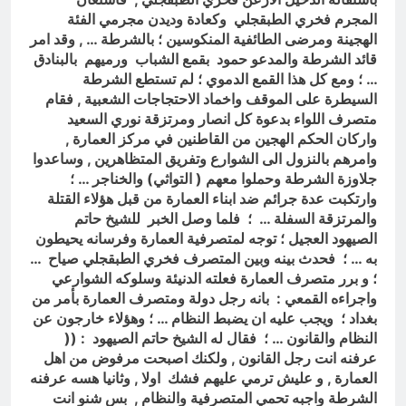
المجرم فخري الطبقجلي وكعادة وديدن مجرمي الفئة
الهجينة ومرضى الطائفية المنكوسين ؛ بالشرطة … , وقد امر
قائد الشرطة والمدعو حمود بقمع الشباب ورميهم بالبنادق
… ؛ ومع كل هذا القمع الدموي ؛ لم تستطع الشرطة
السيطرة على الموقف واخماد الاحتجاجات الشعبية , فقام
متصرف اللواء بدعوة كل انصار ومرتزقة نوري السعيد
واركان الحكم الهجين من القاطنين في مركز العمارة ,
وامرهم بالنزول الى الشوارع وتفريق المتظاهرين , وساعدوا
جلاوزة الشرطة وحملوا معهم ( التواثي) والخناجر … ؛
وارتكبت عدة جرائم ضد ابناء العمارة من قبل هؤلاء القتلة
والمرتزقة السفلة … ؛ فلما وصل الخبر للشيخ حاتم
الصيهود العجيل ؛ توجه لمتصرفية العمارة وفرسانه يحيطون
به … ؛ فحدث بينه وبين المتصرف فخري الطبقجلي صياح …
؛ و برر متصرف العمارة فعلته الدنيئة وسلوكه الشوارعي
واجراءه القمعي : بانه رجل دولة ومتصرف العمارة بأمر من
بغداد ؛ ويجب عليه ان يضبط النظام … ؛ وهؤلاء خارجون عن
النظام والقانون … ؛ فقال له الشيخ حاتم الصيهود : ((
عرفنه انت رجل القانون , ولكنك اصبحت مرفوض من اهل
العمارة , و عليش ترمي عليهم فشك اولا , وثانيا هسه عرفنه
الشرطة واجبه تحمي المتصرفية والنظام , بس شنو انت