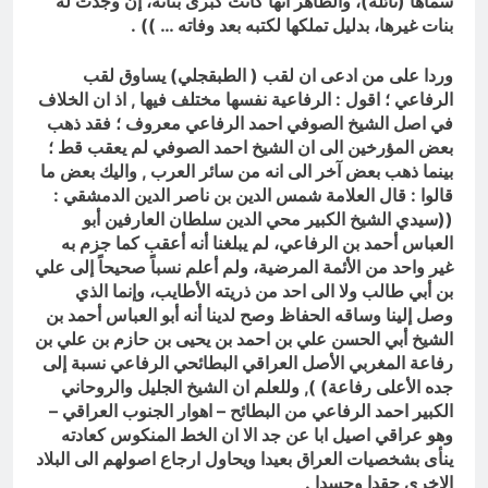
سماها (نائلة)، والظاهر أنها كانت كبرى بناته، إن وجدت له
بنات غيرها، بدليل تملكها لكتبه بعد وفاته … )) .
وردا على من ادعى ان لقب ( الطبقجلي) يساوق لقب
الرفاعي ؛ اقول : الرفاعية نفسها مختلف فيها , اذ ان الخلاف
في اصل الشيخ الصوفي احمد الرفاعي معروف ؛ فقد ذهب
بعض المؤرخين الى ان الشيخ احمد الصوفي لم يعقب قط ؛
بينما ذهب بعض آخر الى انه من سائر العرب , واليك بعض ما
قالوا : قال العلامة شمس الدين بن ناصر الدين الدمشقي :
((سيدي الشيخ الكبير محي الدين سلطان العارفين أبو
العباس أحمد بن الرفاعي، لم يبلغنا أنه أعقب كما جزم به
غير واحد من الأئمة المرضية، ولم أعلم نسباً صحيحاً إلى علي
بن أبي طالب ولا الى احد من ذريته الأطايب، وإنما الذي
وصل إلينا وساقه الحفاظ وصح لدينا أنه أبو العباس أحمد بن
الشيخ أبي الحسن علي بن احمد بن يحيى بن حازم بن علي بن
رفاعة المغربي الأصل العراقي البطائحي الرفاعي نسبة إلى
جده الأعلى رفاعة) ), وللعلم ان الشيخ الجليل والروحاني
الكبير احمد الرفاعي من البطائح – اهوار الجنوب العراقي –
وهو عراقي اصيل ابا عن جد الا ان الخط المنكوس كعادته
ينأى بشخصيات العراق بعيدا ويحاول ارجاع اصولهم الى البلاد
الاخرى حقدا وحسدا .