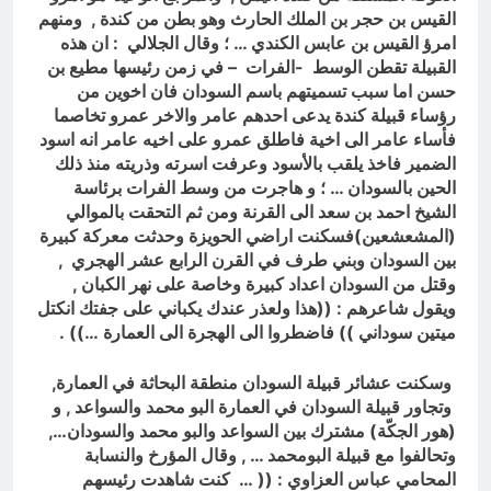
القيس بن حجر بن الملك الحارث وهو بطن من كندة , ومنهم
امرؤ القيس بن عابس الكندي … ؛ وقال الجلالي : ان هذه
القبيلة تقطن الوسط -الفرات – في زمن رئيسها مطيع بن
حسن اما سبب تسميتهم باسم السودان فان اخوين من
رؤساء قبيلة كندة يدعى احدهم عامر والاخر عمرو تخاصما
فأساء عامر الى اخية فاطلق عمرو على اخيه عامر انه اسود
الضمير فاخذ يلقب بالأسود وعرفت اسرته وذريته منذ ذلك
الحين بالسودان … ؛ و هاجرت من وسط الفرات برئاسة
الشيخ احمد بن سعد الى القرنة ومن ثم التحقت بالموالي
(المشعشعين)فسكنت اراضي الحويزة وحدثت معركة كبيرة
بين السودان وبني طرف في القرن الرابع عشر الهجري ,
وقتل من السودان اعداد كبيرة وخاصة على نهر الكبان ,
ويقول شاعرهم : ((هذا ولعذر عندك يكباني على جفتك انكتل
ميتين سوداني )) فاضطروا الى الهجرة الى العمارة …)) .
وسكنت عشائر قبيلة السودان منطقة البحاثة في العمارة,
وتجاور قبيلة السودان في العمارة البو محمد والسواعد , و
(هور الجكّة) مشترك بين السواعد والبو محمد والسودان…,
وتحالفوا مع قبيلة البومحمد … , وقال المؤرخ والنسابة
المحامي عباس العزاوي : (( … كنت شاهدت رئيسهم