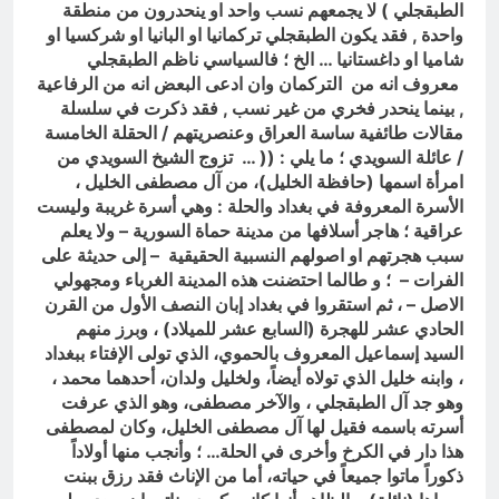
الطبقجلي ) لا يجمعهم نسب واحد او ينحدرون من منطقة
واحدة , فقد يكون الطبقجلي تركمانيا او البانيا او شركسيا او
شاميا او داغستانيا … الخ ؛ فالسياسي ناظم الطبقجلي
معروف انه من التركمان وان ادعى البعض انه من الرفاعية
, بينما ينحدر فخري من غير نسب , فقد ذكرت في سلسلة
مقالات طائفية ساسة العراق وعنصريتهم / الحقلة الخامسة
/ عائلة السويدي ؛ ما يلي : (( … تزوج الشيخ السويدي من
امرأة اسمها (حافظة الخليل)، من آل مصطفى الخليل ،
الأسرة المعروفة في بغداد والحلة : وهي أسرة غريبة وليست
عراقية ؛ هاجر أسلافها من مدينة حماة السورية – ولا يعلم
سبب هجرتهم او اصولهم النسبية الحقيقية – إلى حديثة على
الفرات – ؛ و طالما احتضنت هذه المدينة الغرباء ومجهولي
الاصل – ، ثم استقروا في بغداد إبان النصف الأول من القرن
الحادي عشر للهجرة (السابع عشر للميلاد) ، وبرز منهم
السيد إسماعيل المعروف بالحموي، الذي تولى الإفتاء ببغداد
، وابنه خليل الذي تولاه أيضاً، ولخليل ولدان، أحدهما محمد ،
وهو جد آل الطبقجلي ، والآخر مصطفى، وهو الذي عرفت
أسرته باسمه فقيل لها آل مصطفى الخليل، وكان لمصطفى
هذا دار في الكرخ وأخرى في الحلة… ؛ وأنجب منها أولاداً
ذكوراً ماتوا جميعاً في حياته، أما من الإناث فقد رزق ببنت