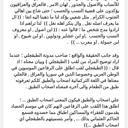
للأنساب والاصول والجذور , لهان الامر , فالعراق والعراقيون
يؤكدون على قضية النسب والحسب ؛ حتى شاع بين اهالي
الجنوب الكرام , مثل شعبي يؤكد لنا ما ذهبنا اليه انفا : (( ال
ما يعرف اصله نغل , وال ينكر اهله نغل )) لذا تراهم اذا
ارادوا مدح شخص ما ؛ قالوا عنه : (( ابن اصول , او معروف
النسب والحسب ,او ابن عشاير ودواوين , او ابن شيوخ , او
ابن حمولة , او معرب … )) .
وقد جانب الحقيقة والواقع ؛ صاحب مدونة الطبقجلي ؛ عندما
اراد توضيح المراد من لقب ( الطبقجلي ) وبيان معناه ؛ اذ
قال : (( الطبقجلي لقب اطلق على الرفاعين الموسوين في
الوطن العربي وخصوصا الذين في سوريا والعراق , فالجلي
معناها في اللغة التركمانية اصحاب والطبق كلكم تعرفونه
طبق من الطعام والى آخره فمعناه اصحاب الطبق .
جلي اصحاب والطبق فيكون المعنى اصحاب الطبق … ؛
اطلق هذا اللقب على الرفاعين لانهم كان في موسم الحصاد
يقدمون للفقراء والمساكين اطباق مما حصدوه فسمع
الحاكم العثماني بذلك … , وأمر بتسميتهم بالطبقجلي اي
اصحاب الطبق …))