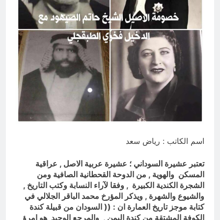
من الجولاني (ح 4) (وليأخذوا حذرهم
وأسلحتهم ود الذين كفروا لو تغفلون عن
13 ساعة Ago
أسلحتكم وأمتعتكم)
مقترح داعية الميدان للتعريف بتعاليم
وأحكام الشرائع والأديان
13 ساعة Ago
اسم الكاتب : رياض سعد
تعتبر عشيرة السوداني ؛ عشيرة عربية الاصل , عراقية
المسكن والهوية , من الدوحة القحطانية الصافية ومن
الشجرة الكندية الكبيرة , وفقا لآراء النسابة وكتب التاريخ ,
والشيوع والشهرة , ويذكر المؤرخ محمد الباقر الجلالي في
كتابة موجز تاريخ العمارة ان : (( السودان من قبيلة كندة
الكوفة المشتقة من كندة اليمن , والمرجع الوحيد هو امرؤ