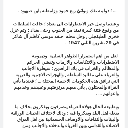
…. ؛ دولبنه تفك وتواثيً ربع حمود وزامطنه بابن صيهود .
وعندما وصل خبر الاضطرابات الى بغداد ؛ خافت السلطات
من وقوع فتنة كبيرة تمتد من الجنوب وحتى بغداد ؛ وتم عزل
فخري الطبقجلي , وحل محله خلفه موسى كاظم آل شاكر
في 29 تشرين الثاني 1947 .
لعل من اهم استمرار الظواهر السلبية وديمومة
الاضطرابات والانتكاسات والازمات وتفشي الجرائم
والمظالم والخراب في بلاد الرافدين ؛ سيطرة الاجانب
والغرباء على مقاليد السلطة , والهجرات الاجنبية والغريبة
التي ترافق هذه الحكومات الاجنبية المحتلة … ؛ فعندما يأتي
الغزاة والمحتلون , يأتي معهم مرتزقتهم وعبيدهم وخدمهم
واعوانهم … .
وبطبيعة الحال هؤلاء الغرباء يتصرفون ويفكرون بخلاف ما
يفعله اهل البلد ويفكروا فيه ؛ وذلك لاختلاف الجينات الوراثية
والبيئات والثقافات والاوصاف الجسمانية بين اهل العراق
الاصلاء والقدامى وبين الغرباء والدخلاء والاجانب ومن