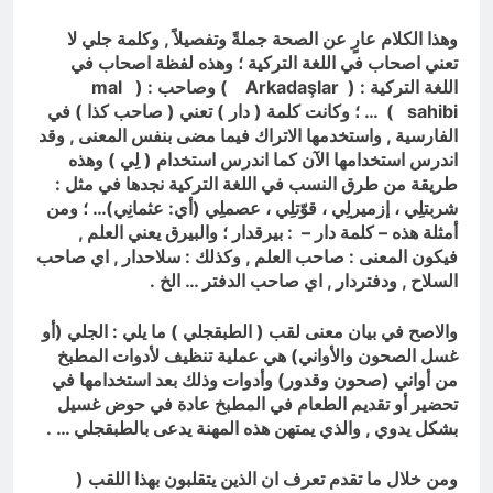
وهذا الكلام عارٍ عن الصحة جملةً وتفصيلاً , وكلمة جلي لا
تعني اصحاب في اللغة التركية ؛ وهذه لفظة اصحاب في
اللغة التركية : (
Arkadaşlar
) وصاحب : (
mal
sahibi
) … ؛ وكانت كلمة ( دار ) تعني ( صاحب كذا ) في
الفارسية , واستخدمها الاتراك فيما مضى بنفس المعنى , وقد
اندرس استخدامها الآن كما اندرس استخدام ( لِي ) وهذه
طريقة من طرق النسب في اللغة التركية نجدها في مثل :
شربتلِي ، إزميرلِي ، قوّتلِي ، عصملِي (أي: عثمانِي)… ؛ ومن
أمثلة هذه – كلمة دار – : بيرقدار ؛ والبيرق يعني العلم ,
فيكون المعنى : صاحب العلم , وكذلك : سلاحدار , اي صاحب
السلاح , ودفتردار , اي صاحب الدفتر … الخ .
والاصح في بيان معنى لقب ( الطبقجلي ) ما يلي : الجلي (أو
غسل الصحون والأواني) هي عملية تنظيف لأدوات المطبخ
من أواني (صحون وقدور) وأدوات وذلك بعد استخدامها في
تحضير أو تقديم الطعام في المطبخ عادة في حوض غسيل
بشكل يدوي , والذي يمتهن هذه المهنة يدعى بالطبقجلي … .
ومن خلال ما تقدم تعرف ان الذين يتقلبون بهذا اللقب (