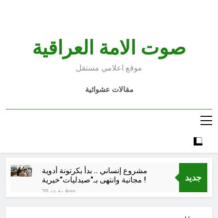
Ski
t
conten
صوت الامة العراقية
موقع اعلامي مستقل
مقالات عشوائية
مشروع إنساني .. بدأ بكرتونة أدوية
جديد
مجانية وانتهى بـ”صيدليات”خيرية !
25 دقيقة Ago
اتفاق مكة.. لحظة إعادة تشكيل
للتوازنات الإقليمية