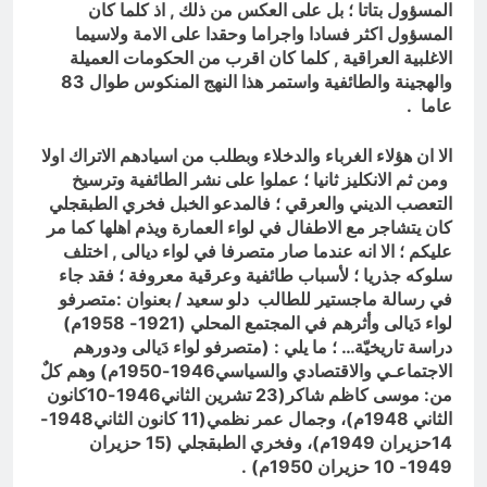
المسؤول بتاتا ؛ بل على العكس من ذلك , اذ كلما كان
المسؤول اكثر فسادا واجراما وحقدا على الامة ولاسيما
الاغلبية العراقية , كلما كان اقرب من الحكومات العميلة
والهجينة والطائفية واستمر هذا النهج المنكوس طوال 83
عاما .
الا ان هؤلاء الغرباء والدخلاء وبطلب من اسيادهم الاتراك اولا
ومن ثم الانكليز ثانيا ؛ عملوا على نشر الطائفية وترسيخ
التعصب الديني والعرقي ؛ فالمدعو الخبل فخري الطبقجلي
كان يتشاجر مع الاطفال في لواء العمارة ويذم اهلها كما مر
عليكم ؛ الا انه عندما صار متصرفا في لواء ديالى , اختلف
سلوكه جذريا ؛ لأسباب طائفية وعرقية معروفة ؛ فقد جاء
في رسالة ماجستير للطالب دلو سعيد / بعنوان :متصرفو
لواء دَيالى وأثرهم في المجتمع المحلي (1921- 1958م)
دراسة تاريخيّة… ؛ ما يلي : (متصرفو لواء دَيالى ودورهم
الاجتماعـي والاقتصادي والسياسي1946-1950م) وهم كلٌ
من: موسى كاظم شاكر(23 تشرين الثاني1946-10كانون
الثاني 1948م)، وجمال عمر نظمي(11 كانون الثاني1948-
14حزيران 1949م)، وفخري الطبقجلي (15 حزيران
1949- 10 حزيران 1950م) .