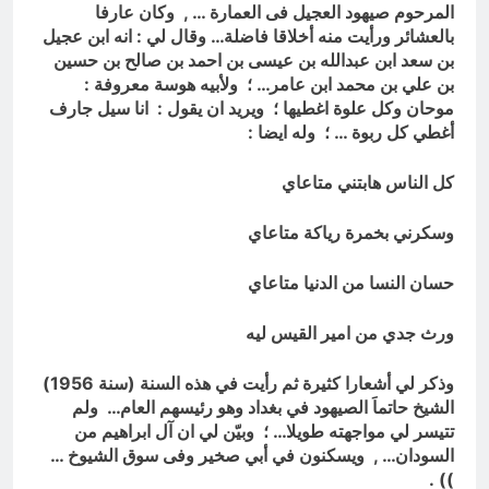
المرحوم صيهود العجيل فى العمارة … , وكان عارفا
بالعشائر ورأيت منه أخلاقا فاضلة… وقال لي : انه ابن عجيل
بن سعد ابن عبدالله بن عيسى بن احمد بن صالح بن حسين
بن علي بن محمد ابن عامر… ؛ ولأبيه هوسة معروفة :
موحان وكل علوة اغطيها ؛ ويريد ان يقول : انا سيل جارف
أغطي كل ربوة … ؛ وله ايضا :
كل الناس هابتني متاعاي
وسكرني بخمرة رياكة متاعاي
حسان النسا من الدنيا متاعاي
ورث جدي من امير القيس ليه
وذكر لي أشعارا كثيرة ثم رأيت في هذه السنة (سنة 1956)
الشيخ حاتماَ الصيهود في بغداد وهو رئيسهم العام… ولم
تتيسر لي مواجهته طويلا… ؛ وبيّن لي ان آل ابراهيم من
السودان… , ويسكنون في أبي صخير وفى سوق الشيوخ …
)) .