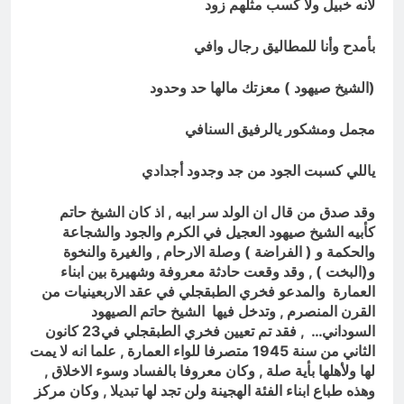
لانه خبيل ولا كسب مثلهم زود
بأمدح وأنا للمطاليق رجال وافي
(الشيخ صيهود ) معزتك مالها حد وحدود
مجمل ومشكور يالرفيق السنافي
ياللي كسبت الجود من جد وجدود أجدادي
وقد صدق من قال ان الولد سر ابيه , اذ كان الشيخ حاتم
كأبيه الشيخ صيهود العجيل في الكرم والجود والشجاعة
والحكمة و ( الفراضة ) وصلة الارحام , والغيرة والنخوة
و(البخت ) , وقد وقعت حادثة معروفة وشهيرة بين ابناء
العمارة والمدعو فخري الطبقجلي في عقد الاربعينيات من
القرن المنصرم , وتدخل فيها الشيخ حاتم الصيهود
السوداني… , فقد تم تعيين فخري الطبقجلي في
23 كانون
الثاني
من سنة 1945 متصرفا للواء العمارة ,
علما انه لا يمت
لها ولأهلها بأية صلة ,
وكان معروفا بالفساد وسوء الاخلاق ,
وهذه طباع ابناء الفئة الهجينة ولن تجد لها تبديلا , وكان مركز