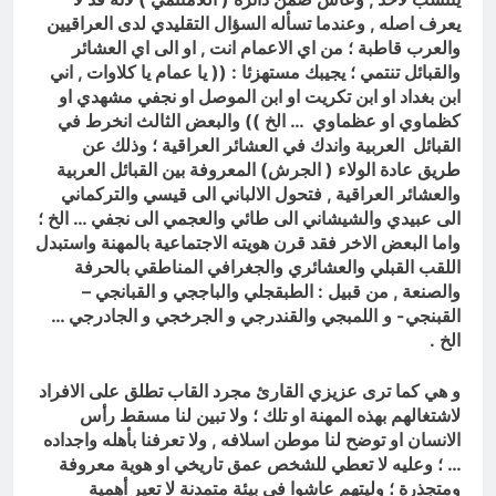
يعرف اصله , وعندما تسأله السؤال التقليدي لدى العراقيين
والعرب قاطبة ؛ من اي الاعمام انت , او الى اي العشائر
والقبائل تنتمي ؛ يجيبك مستهزئا : (( يا عمام يا كلاوات , اني
ابن بغداد او ابن تكريت او ابن الموصل او نجفي مشهدي او
كظماوي او عظماوي … الخ )) والبعض الثالث انخرط في
القبائل العربية واندك في العشائر العراقية ؛ وذلك عن
طريق عادة الولاء ( الجرش) المعروفة بين القبائل العربية
والعشائر العراقية , فتحول الالباني الى قيسي والتركماني
الى عبيدي والشيشاني الى طائي والعجمي الى نجفي … الخ ؛
واما البعض الاخر فقد قرن هويته الاجتماعية بالمهنة واستبدل
اللقب القبلي والعشائري والجغرافي المناطقي بالحرفة
والصنعة , من قبيل : الطبقجلي والباججي و القبانجي –
القبنجي- و
اللمبجي والقندرجي و الجرخجي و الجادرجي …
الخ .
و هي كما ترى عزيزي القارئ مجرد القاب تطلق على الافراد
لاشتغالهم بهذه المهنة او تلك ؛ ولا تبين لنا مسقط رأس
الانسان او توضح لنا موطن اسلافه , ولا تعرفنا بأهله واجداده
… ؛ وعليه لا تعطي للشخص عمق تاريخي او هوية معروفة
ومتجذرة ؛ وليتهم عاشوا في بيئة متمدنة لا تعير أهمية