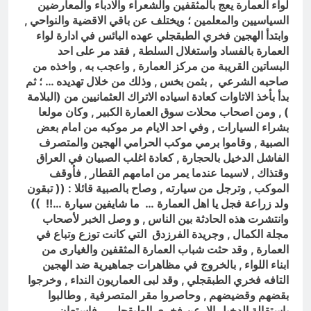
لواء العمارة يعج بالمثقفين والشعراء والادباء والمعارضين
السياسيين والمعلمين ؛ ويختلف عن باقي الاقضية والنواحي ,
وابتدأ الهجين فخري الطبقجلي عهده البائس في ادارة لواء
العمارة بالفساد واستغلال السلطة , فقد مر على احد
البساتين القريبة من مركز العمارة , واعجب به , واخذه من
صاحبه الشرعي , بثمن بخس , وذلك من خلال تهديده … ؛ ثم
بدأ بأخذ الاتاوات كعادة اسياده الاتراك العثمانيين من (البلامة
) , ومن اصحاب محلات سوق العمارة الكبير , وكان مولعا
بشراء السيارات , وفي احد الايام مر موكبه من امام بعض
الصبية , وقاموا برمي موكب الحرامي الهجين والمتصرف
الفاشل الدخيل بالحجارة , كعادة اغلب الصبيان في العراق
وقتذاك , لاسيما عندما يمر من امامهم القطار , فأوقف
الموكب , وترجل من سيارته , وصاح بالصبية قائلا : (( تبقون
ولد زراعة فجل يا اهل العمارة …
ما شايفين سيارة …!!
))
وانتشرت هذه الحادثة بين الناس , و وصل الخبر لأصحاب
مجلة الكمال , وجريدة الفرزدق التي كانت توزع وتباع في
العمارة , وقد حثت شباب العمارة المثقفين والغيارى من
ابناء اللواء , بالخروج في مظاهرات جماهيرية ضد الهجين
التافه فخري الطبقجلي , وقد لبى العماريون النداء , وخرجوا
بقضهم وقضيضهم , وحاصروا مقر المتصرفية , وطالبوا
باستقالة الدخيل الارعن فخري الطبقجلي , فاستعان