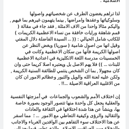
الاسلامية .
لذا تراهم يغضون الطرف عن شخصياتهم واصولها
وسلوكياتها وعقدها وامراضها , بينما يتهمون غيرهم بما فيهم ,
واليكم مثالا واحدا من الاف الامثلة , فقد جاء في مقالة (
قمم شاهقة ورايات خافقة من نساء الاعظمية الكريمات )
للكاتب شامل الحيالي : (( … السيدة الفاضلة دلال المفتي
وقيل انها من اصول شامية ( سوريا) وبغض النظر عن
اصولها الكريمة فأنها من سكان الاعظمية وكانت في
الخمسينات مدرسة اللغة الانكليزية في اعدادية الاعظمية
للبنات … )) فلا يهم الاصل بل ويعتبره اصلا كريما حتى وان
كان مجهولا , بما ان الشخص ينتمي للطائفة السنية الكريمة ,
ولكن عليه لعنة الله والويل والثبور وعظائم الامور ان كان
من الاغلبية العراقية الاصيلة …!! .
إن اختلاف الأمم والشعوب والجماعات في أمزجتها النفسية
والعقلية يجعل كل واحدة منها تتصور الوجود بصورة خاصة
بها، وينشأ عن هذا شدة اختلافها في الثقافة والعادات
والتقاليد والرؤى وكيفية التعاطي مع الامور … ؛ مما اسفر
عن هذا الاختلاف سوء التفاهم بين الوافدين الغرباء والاجانب
والدخلاء وبين العراقيين الاصلاء , والذي تطور فيما بعد الى