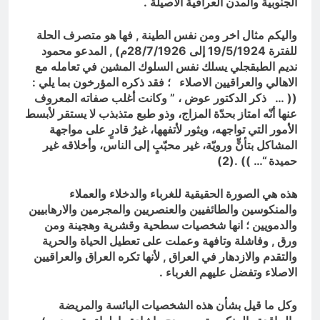
الجنوبية والمدن العراقية الاصيلة .
واليكم مثال اخر ومن نفس الطينة , فها هو متصرف الحلة
للفترة 19/5/1924 إلى 28/7/1926م) , المدعو محمود
نديم الطبقجلي يسلك نفس السلوك المشين في تعامله مع
الاهالي والعراقيين الاصلاء ؛ فقد ذكره المؤرخون بما يلي :
(( … ذكر الدكتور عوض ، ” وكانت أغلب صفاته المعروف
عنها أنّه امتاز بحدّة المزاج، وذو طبع متذبذب لا يستقر لأبسط
الأمور التي تواجهه، ويثور لأتفهها، غيرُ قادرٍ على مواجهة
المشاكل بتأنٍّ ورويّة، غير محبّبٍ إلى الناس، وأخلاقه غير
حميدة “… )) .(2)
هذه هي الصورة الحقيقية للغرباء والدخلاء والعملاء
والمنكوسين والطائفيين والعنصريين والمجرمين والارهابيين
والدمويين ؛ انها شخصيات سطحية وقشرية وهجينة ومن
ورق , وفاشلة وتافهة وعملت على تعطيل الحياة والحرية
والتقدم والازدهار في العراق , لأنها تكره العراق والعراقيين
الاصلاء وتفضل عليهم الغرباء .
وكل ما قيل بشأن هذه الشخصيات البائسة والمريضة