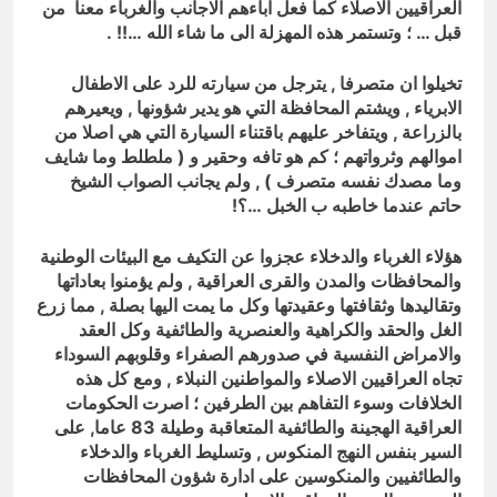
العراقيين الاصلاء كما فعل اباءهم الاجانب والغرباء معنا من
قبل … ؛ وتستمر هذه المهزلة الى ما شاء الله …!! .
تخيلوا ان متصرفا , يترجل من سيارته للرد على الاطفال
الابرياء , ويشتم المحافظة التي هو يدير شؤونها , ويعيرهم
بالزراعة , ويتفاخر عليهم باقتناء السيارة التي هي اصلا من
اموالهم وثرواتهم ؛ كم هو تافه وحقير و ( ملطلط وما شايف
وما مصدك نفسه متصرف ) , ولم يجانب الصواب الشيخ
حاتم عندما خاطبه ب الخبل …؟!
هؤلاء الغرباء والدخلاء عجزوا عن التكيف مع البيئات الوطنية
والمحافظات والمدن والقرى العراقية , ولم يؤمنوا بعاداتها
وتقاليدها وثقافتها وعقيدتها وكل ما يمت اليها بصلة , مما زرع
الغل والحقد والكراهية والعنصرية والطائفية وكل العقد
والامراض النفسية في صدورهم الصفراء وقلوبهم السوداء
تجاه العراقيين الاصلاء والمواطنين النبلاء , ومع كل هذه
الخلافات وسوء التفاهم بين الطرفين ؛ اصرت الحكومات
العراقية الهجينة والطائفية المتعاقبة وطيلة 83 عاما, على
السير بنفس النهج المنكوس , وتسليط الغرباء والدخلاء
والطائفيين والمنكوسين على ادارة شؤون المحافظات