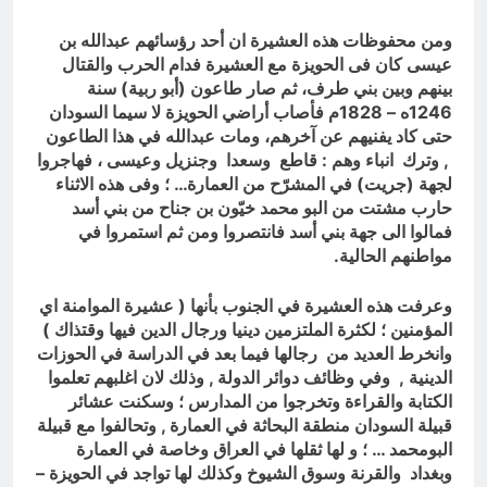
ومن محفوظات هذه العشيرة ان أحد رؤسائهم عبدالله بن
عيسى كان فى الحويزة مع العشيرة فدام الحرب والقتال
بينهم وبين بني طرف، ثم صار طاعون (أبو ربية) سنة
1246ه – 1828م فأصاب أراضي الحويزة لا سيما السودان
حتى كاد يفنيهم عن آخرهم، ومات عبدالله في هذا الطاعون
, وترك انباء وهم : قاطع وسعدا وجنزيل وعيسى ، فهاجروا
لجهة (جريت) في المشرّح من العمارة… ؛ وفى هذه الاثناء
حارب مشتت من البو محمد خيّون بن جناح من بني أسد
فمالوا الى جهة بني أسد فانتصروا ومن ثم استمروا في
مواطنهم الحالية.
وعرفت هذه العشيرة في الجنوب بأنها ( عشيرة الموامنة اي
المؤمنين ؛ لكثرة الملتزمين دينيا ورجال الدين فيها وقتذاك )
وانخرط العديد من رجالها فيما بعد في الدراسة في الحوزات
الدينية , وفي وظائف دوائر الدولة , وذلك لان اغلبهم تعلموا
الكتابة والقراءة وتخرجوا من المدارس ؛ وسكنت عشائر
قبيلة السودان منطقة البحاثة في العمارة , وتحالفوا مع قبيلة
البومحمد … ؛ و لها ثقلها في العراق وخاصة في العمارة
وبغداد والقرنة وسوق الشيوخ وكذلك لها تواجد في الحويزة –