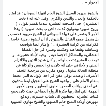
الاحواز – .
والشيخ صيهود العجيل الشيخ العام لقبيلة السودان ؛ قد امتاز
بالحكمة والعدل والتدين والكرم , وقيل عنه انه ( بخت
العشيرة ) حتى اصبحت العشيرة عندما تقسم تقول : (
وروح صيهود ويقولون كذلك : احن ب بخت صيهود ) وهذا
الامر لا يقتصر على قبيلة السوداني او الشيخ صيهود فحسب ,
بل يشمل جميع القبائل والشيوخ , اذ ان للشيخ رمزية خاصة ,
فكرامته من كرامة العشيرة … ؛ وامتاز ايضاً بتواضعه
وبساطته وشجاعته وحكمته وصبره في حل القضايا
العشائرية والمشاكل الاجتماعية , وحبه لأبناء عشيرته , و
توحدت العشيرة تحت لوائه , و كان شديد التدين والالتزام
الديني والأخلاقي حتى انه كان يدفع الخمس والزكاة عن
منطقة البحاثة سنويا , وهوه مقرب من مرجعية النجف
الأشرف ؛ وعندما توفي دفن في احد الإيوانات التي تحيط
بمقام الامام علي , واخوه الشيخ علي العجيل ايضا مدفون
في احدى ايوانات الصحن العلوي المطهر , ومن الأمور
المهمة التي امتاز بها فكرة الزواج الجماعي حيث كان يجمع
فتيات عشيرته ليخطبهن الى شباب عشيرته , ويدفع
مهورهن أولاده الشيخ حاتم الصيهود والشيخ مهاوي الصيهود