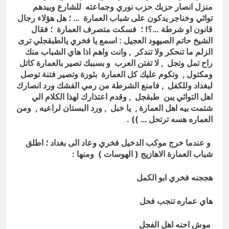
منزل انصار حزبك حزب نوري وجماعته للشارع وبيدهم
تواثي وخناجر يدكون على شباب العمارة … ؛ هل هؤلاء رجال
قانون او شرطة …؟! ؛ فسكت متصرف العمارة ؛ فقال
الشيخ حاتم الصيهود العجيل : اسمع يا فخري يالطبقجلي ترى
الزلم ما تنحكر ولا تندكر , وانت واهم اذا هاي الشباب منك
راح تمل وتجل , لا تفتن العرب و بسببك تصير بالعمارة كاتل
ومكتول , وتكوم عليك كل العمارة بثورة وتصير فتنة توصل
لبغداد وللكفل , فامنع الشرطة من رمي الفشك ورد انصارك
اهل التواثي يبن طبقجل , وقدم اعتذارك لهذا الكلام الي
شتمت بيه اهل العمارة , يا خبل , ورد البستان لراعيه , ومن
العماره هسه ترتحل … )) .
و عندما خرج موكب الدخيل فخري وعاد الى بغداد ؛ اطلق
شباب العمارة الاهازيج ( الهوسات ) ومنها :
هججنه فخري ابو الكمل
هاي عماره تنجب فحل
موش احنه اهل الفجل