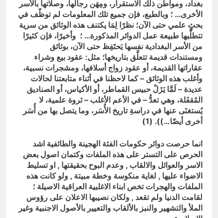
بغداد، ومواطن ذلك الاستقرار، ومِهَن رجالها، وصلاتها بالأسر
الأخرى… ؛ وبالطبع، فإن جميع تلك المعلومات لم توظّف في
بحثٍ علمي حتى الآن؛ نظرًا لِمَا يكتنف هذه الوثائق من سرية
تتطلَّبها طبيعة عمل الدوائر المذكورة… ؛ وأخيرًا، فإن كثيرًا
من الأسر البغدادية نفسها يَحتَفِظ حتى الآن، بوثائق
ومستندات قديمة تتعلَّق بتاريخها؛ مثل: عقود بيع وشراء
عقاراتها القديمة، أو عقود زواج أسلافها، ومشجرات نسبية،
وأغلب هذه الوثائق – كما لاحظنا في أثناء متابعتنا لحالات
عديدة – لَمَّا يَزَلْ حبيس القماطر، أو الأكياس، أو الصناديق
المُقفَلة، وهي تعدُّ – في الأعم الأغلب – ثروة علمية، لا
يُستغنَى عنها في دراسةِ تاريخ الأُسَر، وما يتصل بها من أُسَر
أخرى أيضًا…)). (1)
انما حرصت دوائر حكومات الفئة الهجينة والطائفية اشد
الحرص على التستر على هذه الملفات وكتمان اصول بعض
الاسر والعوائل والالقاب , وعدم البوح بحقيقتها , او تسليط
الاضواء عليها , لغاية منكوسة وخطة مبيتة , ولو كانت هذه
الملفات والهجرات تخص ابناء الاغلبية العراقية الاصيلة ؛
لقامت الدنيا ولم تقعد , ولكان نصيبها الاعلان على رؤوس
الملأ والتشهير والنبز بالألقاب والتعيير بالأصول الاجنبية وغير