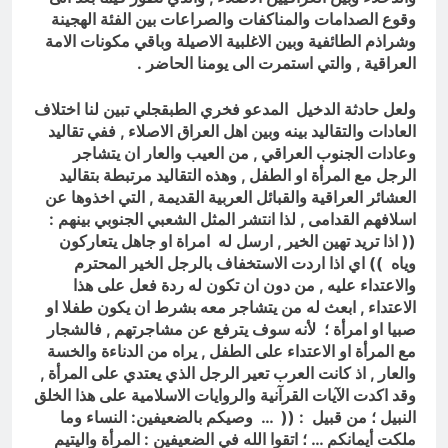
وقوع الصدامات والمناكفات والصراعات بين الفئة الهجينة
وشراذم الطائفية وبين الاغلبية الاصيلة وباقي مكونات الامة
العراقية , والتي استمرت الى يومنا الحاضر .
ولعل حادثة الدخيل المدعو فخري الطبقجلي تبين لنا اختلاف
العادات والتقاليد بينه وبين اهل العراق الاصلاء , ففي تقاليد
وعادات الجنوب العراقي , من العيب والعار ان يتشاجر
الرجل مع المرأة او الطفل , وهذه التقاليد مرتبطة بتقاليد
العشائر العراقية والقبائل العربية القديمة , التي اخذوها عن
اسلافهم القدامى , لذا انتشر المثل الشعبي الجنوبي بينهم :
(( اذا تريد تهين الخير , ارسل له امراة او جاهل يتعاركون
وياه )) اي اذا اردت الاستخفاف بالرجل الخير المحترم
والاعتداء عليه , من دون ان تكون له ردة فعل على هذا
الاعتداء , ابعث له من يتشاجر معه بشرط ان يكون طفلا او
صبيا او امرأة ؛ لأنه سوف يترفع عن مشاجرتهم , فالشجار
مع المرأة او الاعتداء على الطفل , يراه من الدناءة والخسة
والعار , اذ كانت العرب تعير الرجل الذي يعتدي على المرأة ,
وقد اكدت الآيات القرآنية والروايات الاسلامية على هذا الخلق
النبيل ؛ من قبيل : (( … وصيكم بالضعيفين: النساء وما
ملكت أيمانكم … ؛ اتقوا الله في الضعيفين : المرأة واليتيم