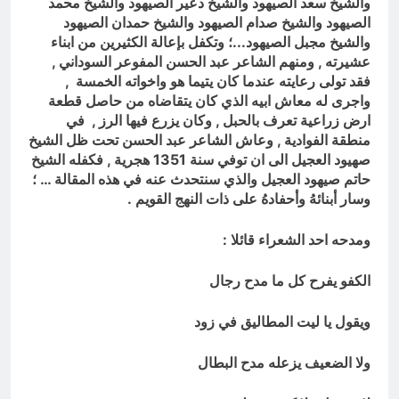
والشيخ سعد الصيهود والشيخ دعير الصيهود والشيخ محمد
الصيهود والشيخ صدام الصيهود والشيخ حمدان الصيهود
والشيخ مجبل الصيهود.
..؛ وتكفل بإعالة الكثيرين من ابناء
عشيرته , ومنهم الشاعر عبد الحسن المفوعر السوداني ,
فقد تولى رعايته عندما كان يتيما هو واخواته الخمسة ,
واجرى له معاش ابيه الذي كان يتقاضاه من حاصل قطعة
ارض زراعية تعرف بالحبل , وكان يزرع فيها الرز , في
منطقة الفوادية , وعاش الشاعر عبد الحسن تحت ظل الشيخ
صهيود العجيل الى ان توفي سنة 1351 هجرية , فكفله الشيخ
حاتم صيهود العجيل والذي سنتحدث عنه في هذه المقالة … ؛
وسار أبنائهُ وأحفادهُ على ذات النهج القويم
.
ومدحه احد الشعراء قائلا :
الكفو يفرح كل ما مدح رجال
ويقول يا ليت المطاليق في زود
ولا الضعيف يزعله مدح البطال