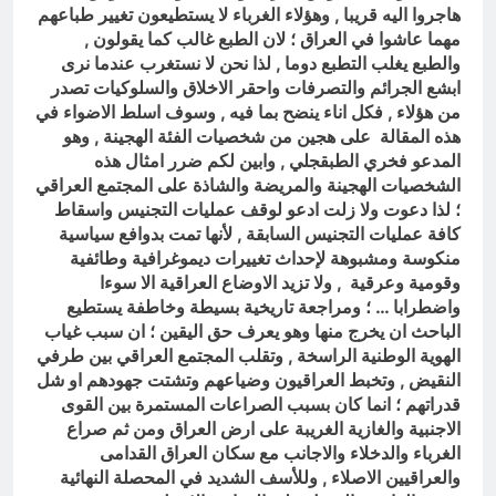
هاجروا اليه قريبا , وهؤلاء الغرباء لا يستطيعون تغيير طباعهم
مهما عاشوا في العراق ؛ لان الطبع غالب كما يقولون ,
والطبع يغلب التطبع دوما , لذا نحن لا نستغرب عندما نرى
ابشع الجرائم والتصرفات واحقر الاخلاق والسلوكيات تصدر
من هؤلاء , فكل اناء ينضح بما فيه , وسوف اسلط الاضواء في
هذه المقالة على هجين من شخصيات الفئة الهجينة , وهو
المدعو فخري الطبقجلي , وابين لكم ضرر امثال هذه
الشخصيات الهجينة والمريضة والشاذة على المجتمع العراقي
؛ لذا دعوت ولا زلت ادعو لوقف عمليات التجنيس واسقاط
كافة عمليات التجنيس السابقة , لأنها تمت بدوافع سياسية
منكوسة ومشبوهة لإحداث تغييرات ديموغرافية وطائفية
وقومية وعرقية , ولا تزيد الاوضاع العراقية الا سوءا
واضطرابا … ؛ ومراجعة تاريخية بسيطة وخاطفة يستطيع
الباحث ان يخرج منها وهو يعرف حق اليقين ؛ ان سبب غياب
الهوية الوطنية الراسخة , وتقلب المجتمع العراقي بين طرفي
النقيض , وتخبط العراقيون وضياعهم وتشتت جهودهم او شل
قدراتهم ؛ انما كان بسبب الصراعات المستمرة بين القوى
الاجنبية والغازية الغريبة على ارض العراق ومن ثم صراع
الغرباء والدخلاء والاجانب مع سكان العراق القدامى
والعراقيين الاصلاء , وللأسف الشديد في المحصلة النهائية