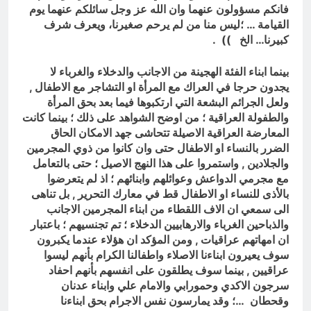
فانكم مسؤولون عنهما وان الله عز وجل سائلكم عنهما يوم
القيامة … ؛ليس منا من لم يرحم صغيرنا، ويعرف شرف
كبيرنا… الخ )) .
بينما ابناء الفئة الهجينة من الاجانب والدخلاء والغرباء لا
يجدون حرجا في العراك مع المرأة او التشاجر مع الاطفال ,
ولعل الجرائم البشعة التي ارتكبوها فيما بعد بحق المرأة
والطفولة العراقية ؛ من اوضح الشواهد على ذلك ؛ بينما كانت
المعارضة العراقية الاصيلة تتحاشى جهد الامكان الحاق
الضرر بالنساء او الاطفال حتى وان كانوا من ذوي المجرمين
والجلادين , واستمروا على هذا النهج الاصيل ؛ حتى بالتعامل
مع مجرمي الدواعش وعوائلهم وابنائهم ؛ اذ لم يتعرضوا
بالأذى للنساء او الاطفال قط في معارك التحرير , بل تناهى
الى سمعي ان الاف اللقطاء من ابناء المجرمين الاجانب
والذباحين الغرباء والارهابيين الدخلاء ؛ تم تجنسيهم ؛ باعتبار
ان امهاتهم عراقيات , ومن المؤكد ان هؤلاء عندما يكبرون
سوف يعيرون ابناءنا الاصلاء واطفالنا الكرام بأنهم ليسوا
عراقيين , بينما سوف يطلقون على انفسهم بأنهم احفاد
سرجون الاكدي وحمورابي والامام علي وابناء عدنان
وقحطان …؛ وقد يمارسون نفس الاجرام بحق ابناءنا