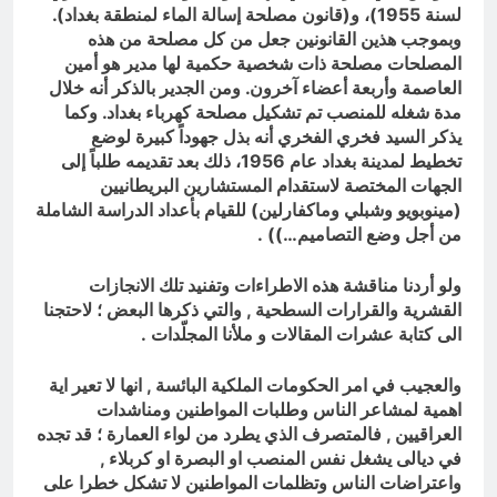
لسنة 1955)، و(قانون مصلحة إسالة الماء لمنطقة بغداد).
وبموجب هذين القانونين جعل من كل مصلحة من هذه
المصلحات مصلحة ذات شخصية حكمية لها مدير هو أمين
العاصمة وأربعة أعضاء آخرون. ومن الجدير بالذكر أنه خلال
مدة شغله للمنصب تم تشكيل مصلحة كهرباء بغداد. وكما
يذكر السيد فخري الفخري أنه بذل جهوداً كبيرة لوضع
تخطيط لمدينة بغداد عام 1956، ذلك بعد تقديمه طلباً إلى
الجهات المختصة لاستقدام المستشارين البريطانيين
(مينوبويو وشبلي وماكفارلين) للقيام بأعداد الدراسة الشاملة
من أجل وضع التصاميم…)) .
ولو أردنا مناقشة هذه الاطراءات وتفنيد تلك الانجازات
القشرية والقرارات السطحية , والتي ذكرها البعض ؛ لاحتجنا
الى كتابة عشرات المقالات و ملأنا المجلّدات .
والعجيب في امر الحكومات الملكية البائسة , انها لا تعير اية
اهمية لمشاعر الناس وطلبات المواطنين ومناشدات
العراقيين , فالمتصرف الذي يطرد من لواء العمارة ؛ قد تجده
في ديالى يشغل نفس المنصب او البصرة او كربلاء ,
واعتراضات الناس وتظلمات المواطنين لا تشكل خطرا على