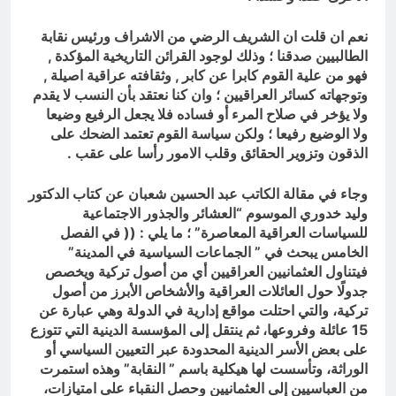
نعم ان قلت ان الشريف الرضي من الاشراف ورئيس نقابة
الطالبيين صدقنا ؛ وذلك لوجود القرائن التاريخية المؤكدة ,
فهو من علية القوم كابرا عن كابر , وثقافته عراقية اصيلة ,
وتوجهاته كسائر العراقيين ؛ وان كنا نعتقد بأن النسب لا يقدم
ولا يؤخر في صلاح المرء أو فساده فلا يجعل الرفيع وضيعا
ولا الوضيع رفيعا ؛ ولكن سياسة القوم تعتمد الضحك على
الذقون وتزوير الحقائق وقلب الامور رأسا على عقب .
وجاء في مقالة الكاتب عبد الحسين شعبان عن كتاب الدكتور
وليد خدوري الموسوم “العشائر والجذور الاجتماعية
للسياسات العراقية المعاصرة” ؛ ما يلي : (( في الفصل
الخامس يبحث في ” الجماعات السياسية في المدينة”
فيتناول العثمانيين العراقيين أي من أصول تركية ويخصص
جدولًا حول العائلات العراقية والأشخاص الأبرز من أصول
تركية، والتي احتلت مواقع إدارية في الدولة وهي عبارة عن
15 عائلة وفروعها، ثم ينتقل إلى المؤسسة الدينية التي تتوزع
على بعض الأسر الدينية المحدودة عبر التعيين السياسي أو
الوراثة، وتأسست لها هيكلية باسم ” النقابة” وهذه استمرت
من العباسيين إلى العثمانيين وحصل النقباء على امتيازات،