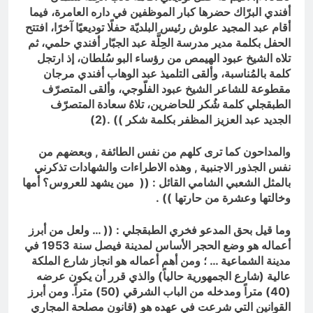
أفندي البرّاك حضرها كبار الموظفين في داره العامرة، فيما
أقام عبد المجيد علوش رئيس البلديّة حفلًا توديعيًا آخرًا، افتتح
الحفل بكلمة مدير مدرسة الحِلَّة عبد الجبّار أفندي حلمي، ثم
تلاه الشيخ عبود الهيمص من رؤساء البو سُلطان، إذ ارتجل
كلمة بالمُناسبة، وألقى التلميذ عبد الوهاب أفندي مرجان
مقطوعة للشاعر الشيخ عبود الفلّوجي، وألقى المتصرّف
الطبقجلي كلمة شُكر للحاضرين، تلاهُ سعادة المتصرّف
الجديد عبد العزيز المظفر بكلمة شكر )) .(2)
والمداحون كما ترى كلهم من نفس الطائفة , وبعضهم من
نفس الجذور الاجنبية , وهذه الاطراءات والشهادات تذكرني
بالمثل الشعبي الشامي القائل : (( مين يشهد للعروس؟ أمها
وخالتها وعشرة من حارتها )) .
وما قيل بحق المدعو فخري الطبقجلي : (( … ولعل من أبرز
أعماله هو وضع الحجر الأساس لمدينة فيصل سنة 1953 في
مدينة الشماعية … ؛ ومن أهم أعماله هو انجاز شارع الملكة
عالية (شارع الجمهورية حالياً) والذي قرر أن يكون عرضه
(40) متراً ومدخله من الباب الشرقي (50) متراً. ومن أبرز
القوانين التي شرعت في عهده هو (قانون مصلحة المجاري