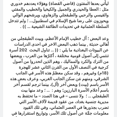
ليأتي بعدها المفتون (قاضي القضاة) وهؤلاء يعددهم خدوري
مثل : العطا والحيدري والجميل والكيخيا والخطيب والمفتي
والقيسي والرحبي والطبقجلي والزهاوي، ويرشحهم الوالي
ويحوزون على رضا شيخ الإسلام في اسطنبول… ؛ ولم تتدخل
السلطة العثمانية في تحديدات الطائفة الشيعية … )) .
وعد البعض ؛ آل خطيب الإمام الأعظم، وبيت الطبقجلي من
أهالي حديثة , بينما ذهب البعض الاخر في احدى الدراسات
عن البيوتات البغدادية ما يلي : (( … تناول البحث 202 أسرة
تنتمي إلى أصول قومية مختلفة ، أكثرُها من العرب ، وبعضها
من الترك والكرد والمماليك ، وهم الذين انحدروا من أصول
كرجية في النصف الأول من القرن الثاني عشر للهجرة
(18م) وغيرهم ، وقد سكن معظمُ هذه الأسر في الجانب
الشرقي، ومنهم مَن سكن الجانب الغربي، وعرف بعض هذه
الأسر باسم (بيت) وبعض آخر (آل)، بينما ترجم لقسم آخر
باسم أعلام الأسرة البارزين؛ وهم : … ؛ وعد منها بيت
الطبقجلي … ؛ ولا ننسى – في هذا الصدد – ما تحتفظ به
مديرية جنسية بغداد، من عقود قديمة لآلاف الأسر التي
تضرب بجذورها في العصر العثماني، وفي تلك القيود
معلومات جمَّة عن أصول تلك الأسر، وتواريخ استقرارها في