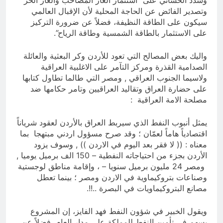
وشدد الحساني على “استثمار الغاز المصاحب والغاز الحر
وتصدير الفائض عن الحاجة المحلية لأن الإقبال العالمي
سيكون على الطاقة النظيفة، فضلاً عن ضرورة التركيز
على الاستثمار بالطاقة الشمسية وطاقة الرياح”.
واليك بعض المصالح التي تعود للأردن وكر البعثية والعائلة
الصدامية القذرة ومركز التآمر على الاغلبية العراقية
ولاسيما الجنوب العراقي , ومصر التي طالما تطاول كتابها
على حضارة العراق وتقاليد العراقيين وتامر حكامها ضد
مصلحة الامة العراقية :
يمثل أنبوب النفط الذي سيربط العراق بالأردن لعقود شرياناً
اقتصادياً هاماً لعمّان ؛ وقد صرح مسؤول اردني مبتهجا بما
معناه : (( لا فقر بعد اليوم في الاردن )) , وسوف يزود
الأردن بجزء من احتياجاته النفطية – 150 الف برميل يوميا ,
ومصر 24 مليون برميل سنويا – ، وإقامة مناطق لوجستية
وصناعات بتروكيماوية في الاردن ومصر ؛ بينما تعطل
مصانع البتروكيماويات في البصرة ..!!.
ويقول الخبير في شؤون النفط فهد الفايز، إن المشروع
يسهم في تأمين النفط للمملكة على مدار العام، فضلاً عن