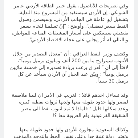
وفي تصريحات للأناضول، يقول خبير الطاقة الأردني عامر
الشوبكي، إن الأردن سيستفيد من المشروع منذ البداية،
بتشغيل أيدٍ عاملة في الجانب الأردني، وسيضمن وصول
النفط بسعر تفضيلي”. وأوضح : “إنّ تسلمنا للخام بسعر
تفضيلي سينعكس على أسعار المشتقات المباعة للمواطن،
وبالتالي له أثر إيجابي على عجلة الاقتصاد الأردني”.
وكشف وزير النفط العراقي : أن “معدل التصدير من خلال
الأنبوب سيتراوح ما بين 200 ألف ومليون برميل يومياً”،
لافتاً إلى أن “العراق يرغب بزيادة تصديره إلى خمسة ملايين
برميل يومياً” ؛ وبيّن عبد الجبار أن الأردن سيأخذ عن كل
برميل 30 سنتاً .
وقد تساءل احدهم قائلا : الغريب في الامر ان ليبيا ملاصقة
لمصر ولها حدود طويلة معها ولديها ثروات نفطية كبيرة
وعدد سكانها قليل ؛ فلماذا لا تمد انبوب نفط الى مصر
الشقيقة الفرعونية وام العروبة معا ؟!
وكذلك السعودية مجاورة للأردن ولها حدود طويلة معها
وتعتبر دولة غنية جدا وعلى نفس الخط والتوجه والمذهب