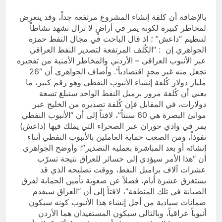
بالإضافة أن كلفة إنشاء المشروع مرتفعة جداً، وقد يتعرض
لمخاطر كبيرة لكونه يمر في أراضٍ لا تزال تشهد نشاطاً
لتنظيم “داعش” ؛ اذ قال الباحث في مجال النفط حمزة
الجواهري إن : “الكُلف المرتفعة لتصدير النفط العراقي
عبر الأنبوب العراقي – الأردني والمخاطر الأمنية من تفجيره
تجعل منه غير مجدٍ اقتصادياً”. وأضاف الجواهري أن “26
مليار دولار كُلفة إنشاء الأنبوب النفطي وهو رقم كبير، ما
يعني أن كُلفة مرور برميل النفط الواحد ستبلغ تسعة
دولارات، في المقابل فإن كُلفة تصديره من الخليج عبر
موانئ البصرة هي 60 سنتاً”، لافتاً إلى أن “الأنبوب النفطي
يمر في وادي حوران عبر الصحراء التي يملك فيها (داعش)
نفوذاً، ومن الصعب حماية العاملين بالأنبوب النفطي أثناء
إنشائه أو بعد المباشرة بعملية التصدير”؛ وأوضح الجواهري
أن “هذا الأمر سيؤدي إلى خسائر للعراق نتيجة تسرّب
عشرات آلاف براميل النفط، ووقت تصليحه الذي قد
يستغرق عشرة أيام، فضلاً عن صعوبة تأمين الحماية لفرق
الصيانة في تلك المنطقة”، لافتاً إلى أن “العراق سيقدم
ضمانات سيادية من أجل إنشاء هذا الأنبوب كونه سيكون
أنبوباً عراقياً، وبالتالي سيكون المستفيدان هما الأردن