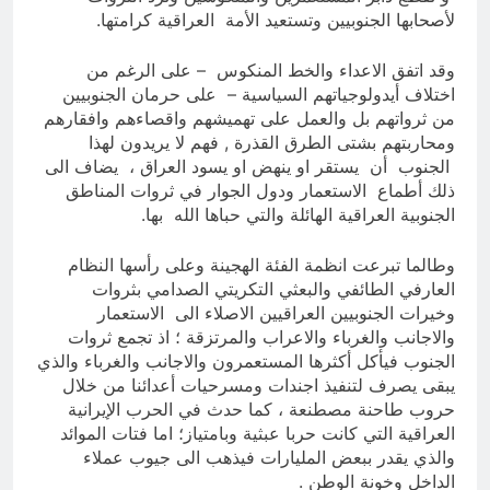
لأصحابها الجنوبيين وتستعيد الأمة العراقية كرامتها.
وقد اتفق الاعداء والخط المنكوس – على الرغم من
اختلاف أيدولوجياتهم السياسية – على حرمان الجنوبيين
من ثرواتهم بل والعمل على تهميشهم واقصاءهم وافقارهم
ومحاربتهم بشتى الطرق القذرة , فهم لا يريدون لهذا
الجنوب أن يستقر او ينهض او يسود العراق ، يضاف الى
ذلك أطماع الاستعمار ودول الجوار في ثروات المناطق
الجنوبية العراقية الهائلة والتي حباها الله بها.
وطالما تبرعت انظمة الفئة الهجينة وعلى رأسها النظام
العارفي الطائفي والبعثي التكريتي الصدامي بثروات
وخيرات الجنوبيين العراقيين الاصلاء الى الاستعمار
والاجانب والغرباء والاعراب والمرتزقة ؛ اذ تجمع ثروات
الجنوب فيأكل أكثرها المستعمرون والاجانب والغرباء والذي
يبقى يصرف لتنفيذ اجندات ومسرحيات أعدائنا من خلال
حروب طاحنة مصطنعة ، كما حدث في الحرب الإيرانية
العراقية التي كانت حربا عبثية وبامتياز؛ اما فتات الموائد
والذي يقدر ببعض المليارات فيذهب الى جيوب عملاء
الداخل وخونة الوطن .