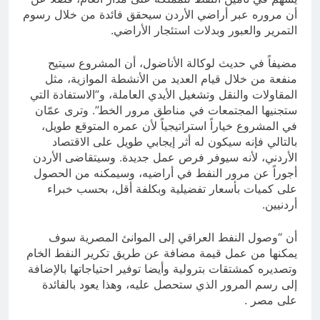
أن مروره عبر أراضي الأردن سيحقق فائدة من خلال رسوم
التمرير والعبور وبدلات استئجار الأراضي.
مضيفاً في حديث لوكالة الأناضول، أن المشروع سيتيح
منفعة من خلال قيام العديد من الأنشطة الموازية، مثل
المقاولات والنقل وتشغيل الأيدي العاملة، و”الاستفادة التي
ستجنيها المجتمعات في مناطق مرور الخط”. وترى عمّان
في المشروع خياراً استراتيجياً لأن عمره المتوقع طويل،
بالتالي فإنه سيكون له أثر إيجابي طويل على الاقتصاد
الأردني، لأنه سيوفر فرص عمل جديدة. وسيتقاضى الأردن
أجوراً عن مرور النفط في أراضيه، وسيمكنه من الحصول
على كميات بأسعار تفضيلية وبكلفة أقل، بحسب خبراء
أردنيين.
أن “وصول النفط العراقي إلى الموانئ المصرية سوف
يمكنها من عمل قيمة مضافة عن طريق تكرير النفط الخام
وتصديره كمشتقات بترولية وأيضا توفير احتياجاتها بالإضافة
إلى رسم المرور الذي ستحصل عليه، وهذا يعود بالفائدة
على مصر .