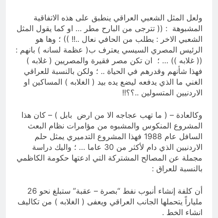
ولعل المثل الشعبي العراقي ينطبق على هذه الاتفاقية
المشبوهة : (( تترجى من البارح مطر … او كما يقول المثل
الشعبي الاخر : يطلب من الحافي نعال ..!! )) ؛ وها هو
الرئيس المصري السيسي يعترف ب( عظمة لسانه ) بانهم :
(( غلابه )) … ؛ ان تكن مصر فقيرة والمصريين ( غلابه )
فهذا شأنهم وقدرهم في الحياة .. ؛ ولكن بالنسبة للعراقي
الغني ما الذي يدفعه ليضع يده بيد ( الغلابه ) المساكين او
الاردنيين المتسولين ..؟؟!!
وكالعادة – ( ما تهب عجاجه الا من ارض بابل ) – كان هذا
المشروع المنكوس والمشبوه من مؤامرات نظام البعث
السافل عام 1988 فهذا المشروع التدميري يمثل حلم
الاردنيين الذي دام لأكثر من 30 عاما … ؛ واليك دراسة
مجملة عن المصالح المشتركة التي ادعتها حكومة الكاظمي
بالنسبة للعراق :
أن كلفة إنشاء أنبوب نفط “بصرة – عقبة” ستبلغ نحو 26
ملياراً يتحملها الجانب العراقي ويعفى ( الغلابه ) من تكاليف
انشاء الخط .