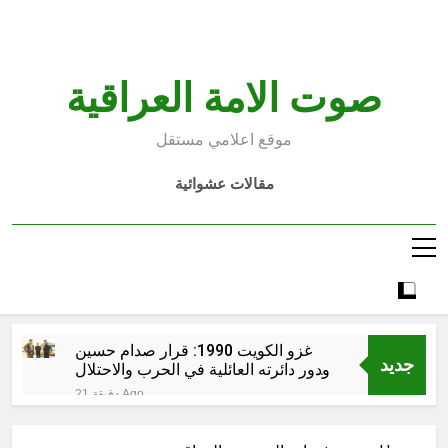
Ski
t
conten
صوت الامة العراقية
موقع اعلامي مستقل
مقالات عشوائية
غزو الكويت 1990: قرار صدام حسين
جديد
ودور دائرته العائلية في الحرب والاحتلال
وعمليات النهب
21 دقيقة Ago
السابع من آب يوم الشهيد الأشوري قيم
الشهادة عند الأشوريين ودور الشهيد في