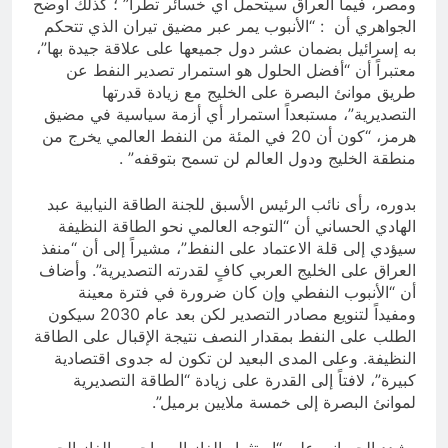
ومصر، فيما العراق سيتحمل أي خسائر تطرأ” ؛ كذلك أوضح
الجواهري أن : “الأنبوب يمر عبر مضيق تيران الذي تتحكم
به إسرائيل بضمان عشر دول جميعها على علاقة جيدة بها”،
معتبراً أن “أفضل الحلول هو استمرار تصدير النفط عن
طريق موانئ البصرة على الخليج مع زيادة قدرتها
التصديرية”، مستبعداً استمرار أي أزمة سياسية في مضيق
هرمز، “كون أن 20 في المئة من النفط العالمي يخرج من
منطقة الخليج ودول العالم لن تسمح بتوقفه” .
بدوره، رأى نائب الرئيس الأسبق للجنة الطاقة النيابية عبد
الهادي الحساني أن “التوجه العالمي نحو الطاقة النظيفة
سيؤدي إلى قلة الاعتماد على النفط”، مشيراً إلى أن “منفذ
العراق على الخليج العربي كافٍ لقدرته التصديرية”. وأضاف
أن “الأنبوب النفطي وإن كان ضرورة في فترة معينة
ومفيداً لتنويع مصادر التصدير لكن بعد عام 2030 سيكون
الطلب على النفط بمقدار النصف نتيجة الإقبال على الطاقة
النظيفة. وعلى المدى البعيد لن تكون له جدوى اقتصادية
كبيرة”، لافتاً إلى القدرة على زيادة “الطاقة التصديرية
لموانئ البصرة إلى خمسة ملايين برميل”.