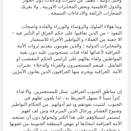
وحتى دولية ؛ ناهيك عن تأثيرات وتدخلات دول الجوار
بالعراق (جر الشيعة..لحرب مع سوريا
8 ساعات Ago
والدول الاقليمية وبعض المخابرات الاوربية , ولا يغرنك
الجولاني) و(قصف السعودية) و(استهداف
ماذا لو..تحليل حالة البنية الأسلامية
الامريكان..والتهديد باجتياح الكويت)
الشعارات الزائفة والادعاءات السمجة .
بأستبعاد العترة النبوية الطاهرة من
المشهد الأسلامي..!!
8 ساعات Ago
وما هؤلاء الملوك والرؤساء والوزراء والقادة واصحاب
النفوذ – من الذين تعاقبوا على حكم العراق او التأثير فيه –
الا حفنة من العملاء و النواطير الأجراء للاستعمار
والمخابرات الدولية ؛ والذين يقومون بتقديم ثروات الأمة
العراقية لأعدائها لقاء فتات يستحوذون عليه دون بقية
المواطنين ولقاء بقائهم على كراسي الحكم المغتصب او
الفاشل ، فينعم المستعمرون والغرباء والدخلاء بخيرات
الأمة العراقية ويحرم منها العراقيون الذين يعانون الأمرّين
.
إن مناطق الجنوب العراقي تمثل للمستعمرين والاعداء
كنزاً ثميناً لا يسهل التفريط به ، لذا يلقون ثقلهم في
الجنوب لتثبيت نفوذهم ودعم أدواتهم من الحكام النواطير
وشيوخ العشائر ورجال الدين المرتزقة ومن لف لفهم
ليستمر استيلاؤهم على هذا الكنز وليحولوا دون أن تستعيد
الأمة العراقية امجادها او تنهض المنطقة الجنوبية من غفوتها
و تقطع دابر المستعمرين والمنكوسين وترد الثروات