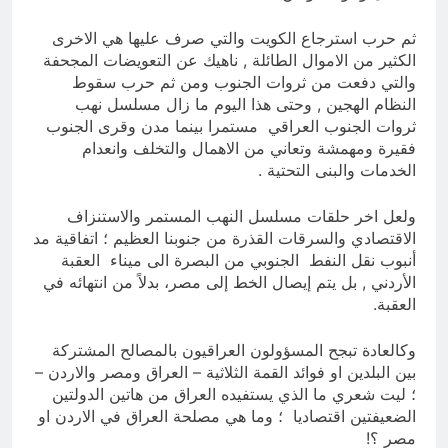
ثم حرب استرجاع الكويت والتي صرف عليها هي الاخرى
الكثير من الاموال الطائلة , ناهيك عن التعويضات المجحفة
والتي دفعت من ثروات الجنوب ومن ثم حرب سقوط
النظام الهجين , وحتى هذا اليوم ما زال مسلسل نهب
ثروات الجنوب العراقي مستمرا بينما مدن وقرى الجنوب
فقيرة ومهمشة وتعاني من الاهمال والتخلف وانعدام
الخدمات والبنى التحتية .
ولعل اخر حلقات مسلسل النهب المستمر والاستنزاف
الاقتصادي والسرقات القذرة من جنوبنا العظيم ؛ اتفاقية مد
أنبوب نقل النفط الجنوبي من البصرة الى ميناء العقبة
الأردني , بل يتم إيصال الخط إلى مصر، بدلاً من انتهائه في
العقبة.
وكالعادة تبجح المسؤولون العراقيون بالمصالح المشتركة
بين البلدين او فوائد القمة الثلاثية – العراق ومصر والاردن –
؛ ليت شعري ما الذي يستفيده العراق من هاتين الدولتين
الضعيفتين اقتصاديا ؛ وما هي مصلحة العراق في الاردن او
مصر ؟!