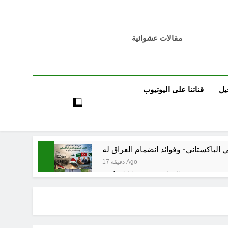
مقالات عشوائية
يل
قناتنا على اليوتيوب
17 دقيقة Ago
 قبورهم في المنافي.. ووصايا لم تُنفذ
26 دقيقة Ago
تكوينية / راي الفلسفة التجريدية للانسان
ساعتين Ago