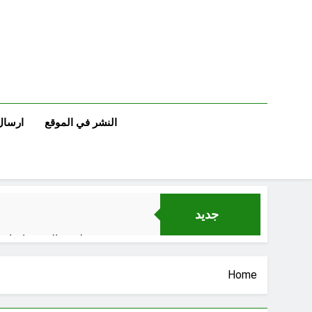
Ski
t
conten
النشر في الموقع
ارسال
جديد
لوحة النشوة / راي 
السمّ الصامت في
Home