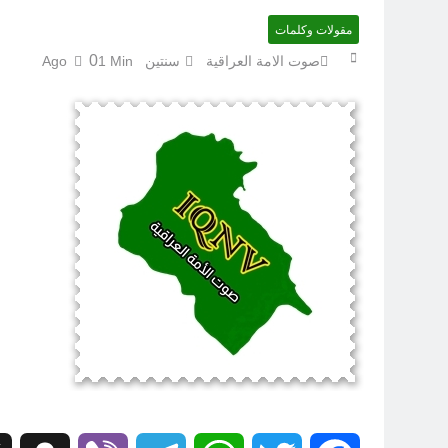
مقولات وكلمات
الكاتبان باقر الزبيدي ورياض سعد يحذران من الجولاني (ح 4) (وليأخذوا حذرهم وأسلحتهم ود الذين كفروا لو تغفلون عن أسلحتكم وأمتعتكم)
0
صوت الامة العراقية
سنتين Ago
1 Min
سَأُنَبِّئُكَ بِتَأْوِيلِ مَا لَمْ تَسْتَطِعْ فهمه في “اتفاقية مكة” شرطي الناتو الخليجي النووي الجديد لتحجيم دور إيران وفصائلها الولائية وحتى إسرائيل؟