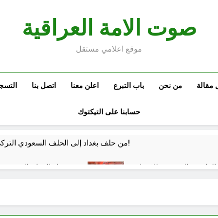
صوت الامة العراقية
موقع اعلامي مستقل
 مقالة
من نحن
باب التبرع
اعلن معنا
اتصل بنا
التسج
حسابنا على التيكتوك
من حلف بغداد إلى الحلف السعودي التركي الباكستاني- وفوائد انضمام العراق له!
الفلسفة التجريدية للانسان
شعراء العراق الذين بقيت
45 دقيقة Ago
 كفّك.. حين تغتالنا الأكياس البلاستيكية
الولاية ال
4 ساعات Ago
خطب صلاة الجمعة (ح 22) (تمييز وخلافة بني البشر)