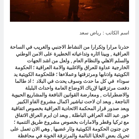
9 ساعات Ago
مؤيد اللامي .. الأكثر إستحقاقا لمنصب
وزير الثقافة أو الخارجية
9 ساعات Ago
اسم الكاتب : رياض سعد
حذرنا مرارا وتكرارا من النشاط الاجنبي والغريب في الساحة
العراقية , وبينا اثاره وتداعياته الخطيرة على الامن الوطني
والسلم الاهلي والنظام العام , ولعل من اشد الجهات
الخارجية عداوة للعراق والاغلبية والامة العراقية ؛ الحكومة
الكويتية واذنابها ومرتزقتها وعملاءها ؛ فللحكومة الكويتية يد
سوداء في كل ما حدث وسوف يحدث في البلاد ؛ اذ طالما
دفعت مرتزقتها لإرباك الاوضاع العامة واحداث البلبلة
والاضطرابات , ومعارضة القوانين النافعة والمشاريع الحيوية
الناجعة , وبعد ان لاحت تباشير اكمال مشروع الفاو الكبير
وبعد صدور قرار المحكمة الاتحادية العراقية بخصوص اتفاقية
خور عبد الله العراقي الباطلة , وبعد ان ابرم العراق الاتفاق
مع تركيا وقطر والامارات بخصوص مشروع طريق التنمية ؛
جن جنون الحكومة الكويتية وثار غضبها , وهي الان تعمل على
تحريك بعض الخلايا النائمة والمرتزقة الخونة في محافظة