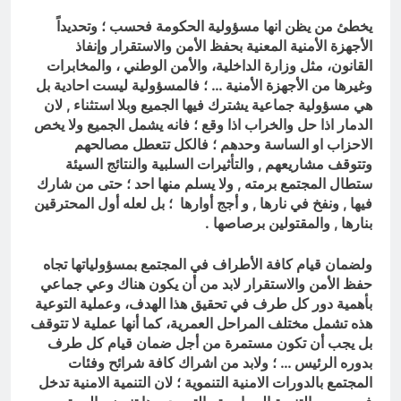
يخطئ من يظن انها مسؤولية الحكومة فحسب ؛
وتحديداً
الأجهزة الأمنية المعنية بحفظ الأمن والاستقرار وإنفاذ
القانون، مثل وزارة الداخلية، والأمن الوطني ، والمخابرات
وغيرها من الأجهزة الأمنية … ؛ فالمسؤولية ليست احادية بل
هي مسؤولية جماعية يشترك فيها الجميع وبلا استثناء , لان
الدمار اذا حل والخراب اذا وقع ؛ فانه يشمل الجميع ولا يخص
الاحزاب او الساسة وحدهم ؛ فالكل تتعطل مصالحهم
وتتوقف مشاريعهم , والتأثيرات السلبية والنتائج السيئة
ستطال المجتمع برمته , ولا يسلم منها احد ؛ حتى من شارك
فيها , ونفخ في نارها , و أجج أوارها
؛ بل لعله أول المحترقين
بنارها , والمقتولين برصاصها .
ولضمان قيام كافة الأطراف في المجتمع بمسؤولياتها تجاه
حفظ الأمن والاستقرار لابد من أن يكون هناك وعي جماعي
بأهمية دور كل طرف في تحقيق هذا الهدف، وعملية التوعية
هذه تشمل مختلف المراحل العمرية، كما أنها عملية لا تتوقف
بل يجب أن تكون مستمرة من أجل ضمان قيام كل طرف
بدوره الرئيس … ؛ ولابد من اشراك كافة شرائح وفئات
المجتمع بالدورات الامنية التنموية ؛ لان التنمية الامنية تدخل