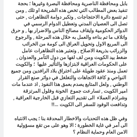
بابل ومحافظة الناصرية ومحافظة البصرة وغيرها ؛ بحجة
تنفيذ بعض المطالب التي تخص هذه الشريحة او تلك , ومن
ثم تتسع دائرة الاحتجاجات , وتكبر دوامة التظاهرات , حتى
تصل الى العصيان المدني وتعطيل الدوام الرسمي في
الدوائر الحكومية وايقاف مصالح الناس والاضرار بها , و حرق
واتلاف ما تم بناءه والعمل به خلال هذه المرحلة , والرجوع
الى المربع الاول وتحويل العراق الى كومة من الخرائب
والزرائب بذريعة الاصلاح , وتعتبر هذه التظاهرات عامل
ضغط بيد الكويت ومن لف لفها من دول التآمر والعدوان ,
على الحكومات العراقية لابتزازها والتأثير عليها ؛ والكويت
تعمل ومنذ عقود طويلة على اختراق بلاد الرافدين ومن جميع
النواحي و كافة الاتجاهات والتغلغل في دوائر صنع القرار
الوطني , ولعل المتابع يصدم بعمق هذا النفوذ , اذ عندما مات
امير الكويت , تسارعت جموع الخونة وفلول المرتزقة
وشراذم العملاء الى تقديم التعازي قبل الخارجية العراقية ,
وتدافعت الوفود للسفر الى الكويت …!!
وفي ظل هذه التحديات والاخطار المحدقة بنا ؛ يجب الانتباه
الى أمر في غاية الخطورة ؛ الا وهو على من تقع مسؤولية
الامن العام وحماية النظام ؟