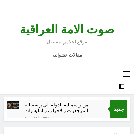
Ski
t
conten
صوت الامة العراقية
موقع اعلامي مستقل
مقالات عشوائية
من راسمالية الدولة الى راسمالية
جديد
المرجعيات والاحزاب والمليشيات
والاذرع
ساعة واحدة Ago
كلمات قرآنية لها علاقة بمشاة أربعين
الحسين: تسقي، آثر (ح 11)