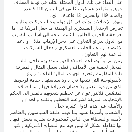
على البقاء في تلك الدول المحتلة لتتأبد في نهاية المطاف
جوهريآ بقواعد عسكرية كالتي في اليابان 119 قاعدة
والمانيا 119 والبحرين 12 قاعدة .. الخ ,
وبهذه الإحتلالات بدأت في كل دولة محتلة حركات مقاومة
تعارض الإحتلال العسكري او الهيمنة ما جعل امريكا في ما
بعد حقبة الحرب العالمية الثانية , تتجه الى اسلوب التقارب
مع الدول بذرائع التعاون على دحر الإرهاب مثلآ , او دعم
الإقتصاد او دعم الجانب العسكري وادخال الشركات
الداعمة لهذا التعاون ,
ومن ثم تبدأ بصناعة العملاء الذين تتمدد بهم داخل البلد
المحتل لجملة من الأهداف , فعلى سبيل المثال , لمعرفة
قادة المقاومة وتحديد الجهات المالية الداعمة ونوع
الآيديولوجية التي تتبعها في إدارة سياستها , خدمة لوجودها
الذي من دونه تعتبر بلا حصان طروادة فيها , اما العملاء
المنصّبين فلايتورعون عن تحطيم شعوبهم بالقفز الى الحكم
بالإنتخابات المزيفة لشرعنة التحطيم بالقمع والخداع ,
والأمثلة على هذه الدول كثيرة جدآ .
والشعوب بأسرها تشهد بما فيهم طبقة السياسيين والعناصر
الأمنية والبسطاء من الناس كمجموعات بشرية تعيش فيها ,
انها تتقاطع بشكل لا لبس فيه مع المصالح الأمريكية , لأنها
مصالح بأنياب شرسة وحاقدة منذ ان تأسست بتلك البغية