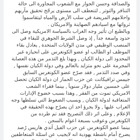
والصداقة وحسن الجوار مع الشعوب المجاورة الى حالة
التنافر والتوتر , لتنعطف الى مستوى يرجّح تحقيق مآربهم
واحلامهم المريضة في سلب الأرض والمياه ليتقاسموا
ثرواتها مع اسيادهم الصهاينة والامريكان .
وبالطبع ان تأثير وجه الغراب بالسياسة الامريكية وصل الى
حدود واسعة جدآ , إذ وصل الشرط الجوهري للبقاء في
المنصب الوظيفي في مدن الولايات المتحدة , يعادل بقاء
الموظف او الطالب او عضو الكونغرس على انحيازه غير
المحدود الى دولة الكيان , وبهذا بلغ التذمر من هذه العصابة
المجرمة على نحو متزايد بالعالم وفي دولة الكيان نفسها ,
وفي صدد التذمر , فقد صرّح عضو الكونغرس السابق
جيمس ترافيكانت عن حزب الحمار ان دولة الكيان تحصل
على خمسين مليار دولار سنويآ , بينما فقراء الشعب
الامريكي تموت من الفقر , وهذا بسبب خضوع الإدارات
المتعاقبة لدولة الكيان , وبسبب الضغوط التي تسلطها وجه
الغراب عليها , ولا يجرؤ احد ان يصرّح بهذه الحقيقة في
الإعلام , وعلى اثر ذلك التصريح فقد تم طرده من
الكونغرس وعوقب بسبعة اعوام بالسجن .
بينما عضو الكونغرس عن حزب الفيل آندي هاريس رُصد
يصرح أمام ناشطة يهودية انه لايجيب عن اسئلة المتعاطفين