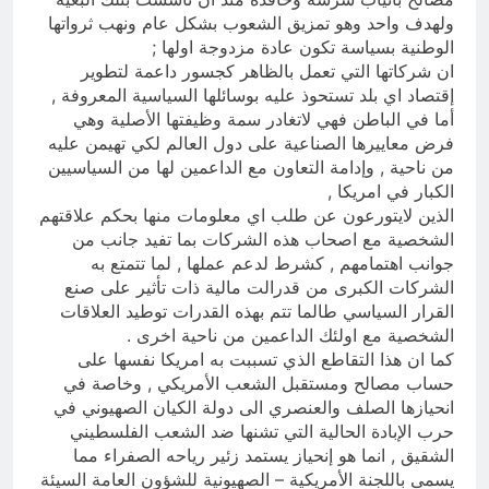
ولهدف واحد وهو تمزيق الشعوب بشكل عام ونهب ثرواتها
الوطنية بسياسة تكون عادة مزدوجة اولها ;
ان شركاتها التي تعمل بالظاهر كجسور داعمة لتطوير
إقتصاد اي بلد تستحوذ عليه بوسائلها السياسية المعروفة ,
أما في الباطن فهي لاتغادر سمة وظيفتها الأصلية وهي
فرض معاييرها الصناعية على دول العالم لكي تهيمن عليه
من ناحية , وإدامة التعاون مع الداعمين لها من السياسيين
الكبار في امريكا ,
الذين لايتورعون عن طلب اي معلومات منها بحكم علاقتهم
الشخصية مع اصحاب هذه الشركات بما تفيد جانب من
جوانب اهتمامهم , كشرط لدعم عملها , لما تتمتع به
الشركات الكبرى من قدرالت مالية ذات تأثير على صنع
القرار السياسي طالما تتم بهذه القدرات توطيد العلاقات
الشخصية مع اولئك الداعمين من ناحية اخرى .
كما ان هذا التقاطع الذي تسببت به امريكا نفسها على
حساب مصالح ومستقبل الشعب الأمريكي , وخاصة في
انحيازها الصلف والعنصري الى دولة الكيان الصهيوني في
حرب الإبادة الحالية التي تشنها ضد الشعب الفلسطيني
الشقيق , انما هو إنحياز يستمد زئير رياحه الصفراء مما
يسمى باللجنة الأمريكية – الصهيونية للشؤون العامة السيئة