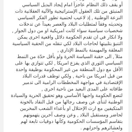
أو يقف ذلك النظام عاجزآ امام إيجاد البديل السياسي
المنبثق من تلك العقول الإستراتيجية والآلية العقلانية ذات
النزعة الوطنية , إذ لاعيب لحتمية تطور الفكر السياسي
وتحديثه وفقآ لمتطلبات البلاد والعصر بعيدآ عن تدخلات
شخصيات سياسية سواء كانت امريكية او من دول الجوار ,
ولا انكار في ان تقدم الحكومة دلائل واقعية اخرى يمكن
التنبؤ بتلبيتها لحاجات البلاد لكي تنقله من الحقبة السياسية
المغلقة والمهيمنة بالنمط الإداري ,
مثلآ , الى حقبة السياسة الحرة ولو بأقل حدّة من النمط
السياسي الثوري الذي يفزع امريكا , لكي تتوازي بها على
الأقل مع دول المنطقة من غير المحكومة بوظيفة واحدة
من قبل امريكا من ناحية , ولكي توظف قدرات البلاد
الإقتصادية في مواجهة المخططات الرامية الى تدمير
طاقاته على المدى البعيد من ناحية اخرى ,
لتضع الحكومة واجبها الأساسي وهو تحقيق الحرية والسيادة
الوطنية لتنأى عن وصف رجالها من قبل النقاد بالخونة
المتكيفين مع ارث الإحتلال او بأعداء الشعب المخربين
لحاضر ومستقبل البلاد , وعن وصف آخرين يتهمونهم
بتقاسم المؤسسات الحكومية وكأنها دوقيات تابعة لهم
ولعشائرهم واحزابهم .