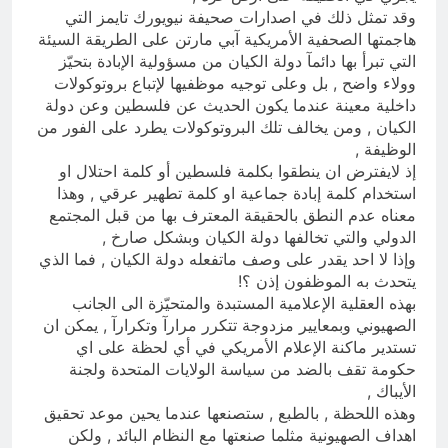
وقد تمثل ذلك في اصدارات صحيفة نيويورك تايمز التي
هاجمتها الصحفية الأمريكية آبي مارتن على الطريقة السيئة
التي تبرأ بها دائمآ دولة الكيان من مسؤولية الإبادة بتحيّز
وولاء واضح , بل وعلى توجيه موظفيها لإتباع بروتوكولات
داخلية معينة عندما يكون الحديث عن فلسطين وعن دولة
الكيان , ومن يخالف تلك البروتوكولات يطرد على الفور من
الوظيفة ,
إذ لايفترض ان ينطقوا بكلمة فلسطين أو كلمة احتلال او
استخدام كلمة إبادة جماعية او كلمة تطهير عرقي , وهذا
معناه عدم النطق بالحقيقة المعترف بها من قبل المجتمع
الدولي والتي تخالفها دولة الكيان وبشكل صارخ ,
وإذا لا احد يقدر على وصف ماتفعله دولة الكيان , فما الذي
يتحدث به الموظفون إذن ؟!
بهذه العقلية الإعلامية المستبدة والمتحيّزة الى الجانب
الصهيوني وبمعايير مزدوجة تتكرر مرارآ وتكرارآ , يمكن ان
تستدير ماكنة الإعلام الأمريكي في أي لحظة على اي
حكومة تقف بالضد من سياسة الولايات المتحدة ولجنة
الأيباك ,
وهذه اللحظة , بالطبع , ستصنعها عندما يحين موعد تحقيق
اهداف الصهيونية مثلما صنعتها مع النظام البائد , ولكن