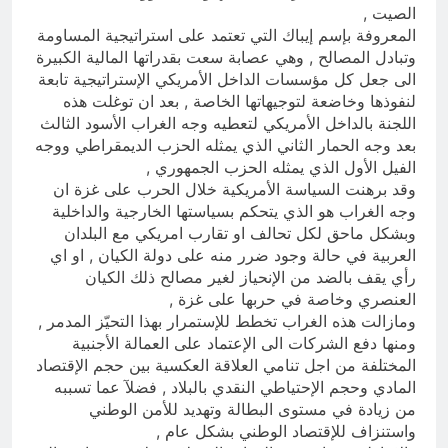
الصيت ,
المعروفة بإسم إيباك التي تعتمد على استراتيجية المساومة
وتبادل المصالح , وهي عصابة سعت بقدراتها المالية الكبيرة
الى جعل كل مؤسسات الداخل الأمريكي الإستراتيجية تابعة
لنفوذها وخاضعة لتوجيهاتها الخاصة , بعد ان توغلت هذه
اللجنة بالداخل الأمريكي لتعطيه وجه الغراب الأسود الثالث
بعد وجه الحمار الثاني الذي يمثله الحزب الديمقراطي ووجه
الفيل الأول الذي يمثله الحزب الجمهوري ,
وقد برهنت السياسة الأمريكية خلال الحرب على غزة ان
وجه الغراب هو الذي يتحكم بسياستها الخارجية والداخلية
وبشكل ماحق لكل تحالف او تقارب امريكي مع البلدان
العربية في حالة وجود ضرر منه على دولة الكيان , او اي
رأي يقف بالضد من الإنحياز لغير مصالح ذلك الكيان
العنصري وخاصة في حربها على غزة ,
ومازالت هذه الغراب تخطط للإستمرار بهذا التحيّز المدمر ,
ومنها دفع الشركات الى الإعتماد على العمالة الأجنبية
المختلفة من اجل تنامي العلاقة العكسية بين حجم الإقتصاد
المادي وحجم الإحتياطي النقدي بالبلاد , فضلآ عما تسببه
من زيادة في مستوى البطالة وتهديد للأمن الوطني
واستنزاف للإقتصاد الوطني بشكل عام ,