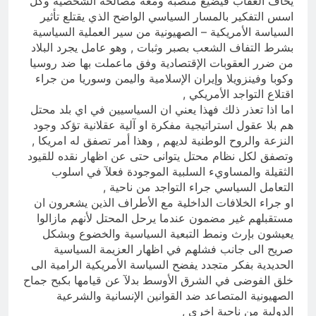
يخاف العقاب فيضيع منصبه ومعه مصالحه الشخصية وكل
اسس التفكير بالمسار السياسي الواضح الذي يقتلع تأثير
السياسة الأمريكية – الصهيونية من سير العملية السياسية
بشرط التفاف الشعب بصبر وثبات , وهو عامل يجرد البلاد
من ضرر العقوبات الإقتصادية وفق ماعملت بها ضد روسيا
وكوبا وفينزويلا وإيران الإسلامية واليمن وسوريا من جراء
اقتلاع التواجد الأمريكي ,
اما اذا تعذر ذلك فهذا يعني ان السياسيين في اي بلد محتل
هم بلا عقول استراتيجية مفكرة او آلية عقلانية تؤكد وجود
النزعة والروح الوطنية لديهم , وهذا أمر تصفق له امريكا ,
وتصفق لكل نظام محتل يتوانى حتى عن اظهار نقده للقيود
الثقيلة والمساويء السلبية الموجودة فعلآ في اسلوب
التعامل السياسي جراء التواجد من ناحية ,
او جراء الخلافات الداخلية مع الأطراف الذين يشعرون ان
مستقبلهم غير مضمون عندما يرحل المحتل لأنهم مازالوا
يعيشون بإرث ونمط التبعية السياسية والخضوع وبشكل
صريح الى جانب فشلهم في اظهار العزيمة السياسية
الحديدية بفكر متجدد يفضح السياسة الأمريكية الرامية الى
خلق الفوضى في الشرق الأوسط بدلآ عن قيامها بكبح جماح
الصهيونية المتصاعد ضد القوانين الإنسانية والشرعية
الدولية من ناحية اخرى ,