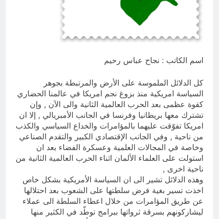
التجريدية للانسان
7 ساعات Ago
الولاية التكوينية / راي الفلسفة
التجريدية للانسان
8 ساعات Ago
اسم الكاتب : نجاح عباس رحيم
كل الدلائل الملموسة على الأرض والمرتبطة بجوهر
السياسة امريكية منذ بزوغ نجم امريكا في عالمنا الحضاري
كقوة عظمى بعد الحرب العالمية الثانية والى الآن , وإن
تشترك معها بريطانيا وفرنسا في الجانب الأمبريالي , إلا ان
امريكا تفوّقت عليهما بالمؤامرات والخداع السياسي والكذب
من ناحية , وفي الجانب الإقتصادي الكبير والتقدم الصناعي
وخاصة في المجالات العلمية وعسكرة الفضاء بعد ان
استولت على العلماء الألمان اثناء الحرب العالمية الثانية من
ناحية اخرى ,
وهذه الدلائل تشير الى ان السياسة الأمريكية بشكل خاص
اخذت تسير بغية فرض سلطتها على الشعوب بعد احتلالها
عن طريق المؤامرات من خلال اعطاء السلطة الى عملاء
ليشاركونهم بسرقة ثرواتها ببرامج توطّد في الكثير منها