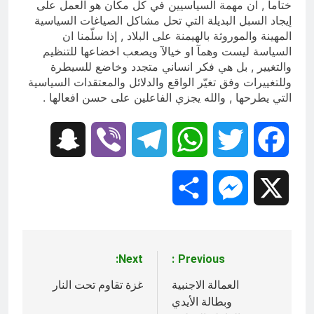
ختامآ , ان مهمة السياسيين في كل مكان هو العمل على
إيجاد السبل البديلة التي تحل مشاكل الصياغات السياسية
المهينة والموروثة بالهيمنة على البلاد , إذا سلّمنا ان
السياسة ليست وهمآ او خيالآ ويصعب اخضاعها للتنظيم
والتغيير , بل هي فكر انساني متجدد وخاضع للسيطرة
وللتغييرات وفق تغيّر الواقع والدلائل والمعتقدات السياسية
التي يطرحها , والله يجزي الفاعلين على حسن افعالها .
Snapchat
Viber
Telegram
WhatsApp
Twitter
Facebook
Share
Messenger
X
Next:
Previous:
تصفّح
المقالات
العمالة الاجنبية
غزة تقاوم تحت النار
وبطالة الأيدي