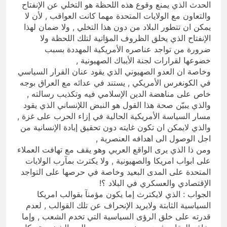
الحدث الذي يمنع وقوع هذه اللحظة هو التخلي عن الإنفتاح
والتعاون مع الولايات المتحدة مهما كانت العواقب , لأن لا
يمكن ان تتطور البلاد من دون هذا التخلي , ولا ضمان لهذا
الإنفتاح الذي يخلق الظروف المؤاتية لتلك اللحظة ولا
ضرورة من تواجد عناصره الأمريكية المهددة بسبب
خضوعها لقرارات لجنة الأيباك الصهيونية ,
وخاصة ان العدو الصهيوني الذي يقود عنان القرار السياسي
في الكونغرس الأمريكي , يستند في عدائه مع العراق بوجه
خاص على مناهضة الدين الإسلامي فيه وتكذيب رسالته ,
والذي يبيّن صحة هذا القول هو النبض اللإنساني الذي يقود
مسار السياسة الأمريكية الحالية في إزاء الحرب على غزة ,
والذي لايمكن ان تكون غايته دون تحقيق إبادة الإنسانية من
اجل الوصول الى اهدافه العنصرية ,
ومن ذا الذي يرى الواقع العربي وهو يقف مع تهافت العملاء
على ابواب امريكا والصهيونية , ولا يكترث بمآرب الولايات
المتحدة على المدى البعيد وخاصة في حرصها على التواجد
الإقتصادي والعسكري في البلاد ؟!
الجواب : الذي لايكترث إما يكون مؤمنآ بقوالب امريكا
السياسية الثابتة ولايريد الإنحراف عن تلك القوالب , لعدم
قدرته على خلق الرؤى السياسية التي تخدم الشعب , وإما