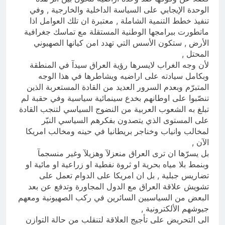
الوحدة الإيجابي على السياسة الداخلية والخارجية , وفي
تنفيذ خطط التنمية الشاملة , معتبرة ان تلك العوامل اذا
ماتطورت ببرامجها الوطنية المستقلة مع تماسك جغرافية
الأرض , ستكون الأسس التي تهدد امن كيانها الصهيوني
المحتل ,
لأن وجه الغراب لايسرها رؤية العراق سيدآ في المنطقة
وبكامل سيادته على اراضيه ويشاطرها في هذا الوجه
المتبرّم وبعدم السرور العديد من القادة المستعربة الذين
تنصّبوا على اوطانهم بخدع سينمائية سياسية وفي حقبة لم
تبلغ به الشعوب العربية من النضوج السياسي لتنجب القادة
على المستوى الذي يتصدون بفكرهم السياسي النيّر
لمخالب وانياب وخناجر بريطانيا في حينه ومخالب امريكا
الآن ,
بل يسرّها ان ترى العراق منعزلآ وهزيلآ وغير منسجمآ
وبنمط بلا مياه بحرية او ثروة نفطية او زراعية او مائية او
تضاريس جبلية , بل ان امريكا على الدوام تعمل على
تشويش علاقة العراق مع الدول المجاورة وتدفع عن بعد
البعض من السياسيين السائرين في ركب الصهيونية ومعهم
جيوشهم الألكترونية ,
الى التحريض على تأجيج العلاقة لتنقلب من حالة التوازن