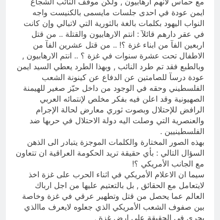
مع حماس لأنهم ارهابيون , ولكن موقف النائب الشجاع
ايمن عودة في احدى جلسات مايسمى بالكنيست واجه
النواب اليهود بكلمات بالغة بالثورية التي لاتبالي وإن كانت
في عقر دارهم قائلآ : انتم الارهابيون والقتلة .. من قتل
اربعين الفآ من ابناء غزة ؟! .. من قتل عشرين الفآ من
الاطفال تحت عشرة سنوات في غزة ؟ .. انتم الارهابيون ,
وبالطبع فقد تم طرد النائب , وبهذا الطرد يعطي السيد ايمن
عودة درسآ للصامتين عن الدفاع عن كينونة الشعب
الفلسطيني وحقه في الوجود من داخل حيّز صغير للهيمنة
الصهيونية وقد اعلن فيه بفكر مخلص لإنتمائه العربي
الرافض للإحتلال وبصوت ثوري معارض لحالة الإجرام
والعنصرية التي وصلت اليه دولة الاحتلال في حربها ضد
الفلسطينيين .
بهذه الصور المختارة والكلمات الموجزة يتبادر الى الذهن
السؤال التالي : بأي حقيقة تريد الحكومة العراقية ان تتعاون
مع الجانب الأمريكي ؟!
سيما ان الاعلام الأمريكي في اثناء الحرب على غزة اخذ
لايتعامل مع الحقائق , بل بالتعتيم عليها من اجل ارباك
العالم عما يحصل من قتل وتطهير عرقي في غزة وخاصة
بين صفوف الشعب الأمريكي الذي جعلوه لايعرف ماالذي
يجري في الحقيقة على ارض غزة ,