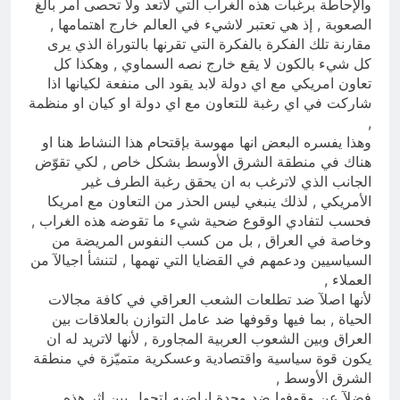
والإحاطة برغبات هذه الغراب التي لاتعد ولا تحصى امر بالغ
الصعوبة , إذ هي تعتبر لاشيء في العالم خارج اهتمامها ,
مقارنة تلك الفكرة بالفكرة التي تقرنها بالتوراة الذي يرى
كل شيء بالكون لا يقع خارج نصه السماوي , وهكذا كل
تعاون امريكي مع اي دولة لابد يقود الى منفعة لكيانها اذا
شاركت في اي رغبة للتعاون مع اي دولة او كيان او منظمة
,
وهذا يفسره البعض انها مهوسة بإقتحام هذا النشاط هنا او
هناك في منطقة الشرق الأوسط بشكل خاص , لكي تقوّض
الجانب الذي لاترغب به ان يحقق رغبة الطرف غير
الأمريكي , لذلك ينبغي ليس الحذر من التعاون مع امريكا
فحسب لتفادي الوقوع ضحية شيء ما تقوضه هذه الغراب ,
وخاصة في العراق , بل من كسب النفوس المريضة من
السياسيين ودعمهم في القضايا التي تهمها , لتنشأ اجيالآ من
العملاء ,
لأنها اصلآ ضد تطلعات الشعب العراقي في كافة مجالات
الحياة , بما فيها وقوفها ضد عامل التوازن بالعلاقات بين
العراق وبين الشعوب العربية المجاورة , لأنها لاتريد له ان
يكون قوة سياسية واقتصادية وعسكرية متميّزة في منطقة
الشرق الأوسط ,
فضلآ عن وقوفها ضد وحدة اراضيه لتحول بين اثر هذه