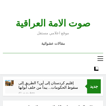
Ski
t
conten
صوت الامة العراقية
موقع اعلامي مستقل
مقالات عشوائية
إقليم كردستان إلى أين؟ الطريق إلى
جديد
سقوط الحكومات… يبدأ من خلف أبوابها
المغلقة
41 دقيقة Ago
كتابات رد عن لماذا أخذ الحسين معه
النساء والأطفال الى كربلاء؟ (ح 5)