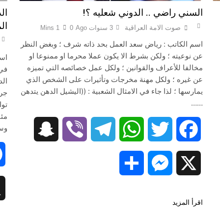
السني راضي .. الدوني شعليه ؟!
ال
ال
صوت الامة العراقية
3 سنوات Ago
0
1 Mins
اسم الكاتب : رياض سعد العمل بحد ذاته شرف ؛ وبغض النظر
عن نوعيته ؛ ولكن بشرط الا يكون عملا محرما او ممنوعا او
اسم
مخالفا للأعراف والقوانين ؛ ولكل عمل خصائصه التي تميزه
في 
عن غيره ؛ ولكل مهنة مخرجات وتأثيرات على الشخص الذي
الد
يمارسها ؛ لذا جاء في الامثال الشعبية : ((اليشيل الدهن يتدهن
جرا
……
توا
مئا
وسل
Snapchat
Viber
Telegram
WhatsApp
Twitter
Facebook
Snapc
Share
Messenger
X
اقرأ المزيد