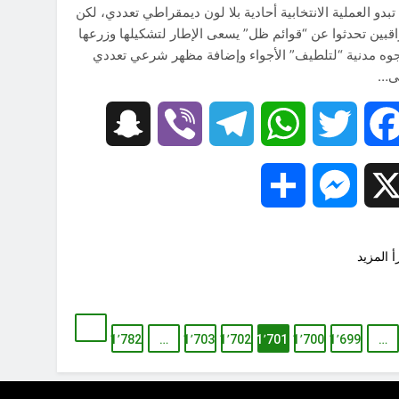
تبدو العملية الانتخابية أحادية بلا لون ديمقراطي تعددي، لكن
قبين تحدثوا عن “قوائم ظل” يسعى الإطار لتشكيلها وزرعها
وه مدنية “لتلطيف” الأجواء وإضافة مظهر شرعي تعددي
ى…
Snapchat
Viber
Telegram
WhatsApp
Twitter
Facebook
Share
Messenger
X
أ المزيد
1٬782
…
1٬703
1٬702
1٬701
1٬700
1٬699
…