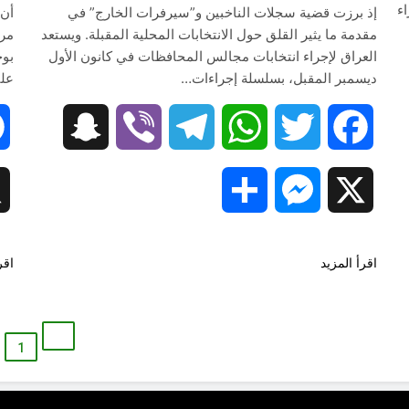
ء
إذ برزت قضية سجلات الناخبين و”سيرفرات الخارج” في
أن 
مقدمة ما يثير القلق حول الانتخابات المحلية المقبلة. ويستعد
مرا
العراق لإجراء انتخابات مجالس المحافظات في كانون الأول
بوج
ديسمبر المقبل، بسلسلة إجراءات…
عل
Snapc
Snapchat
Viber
Telegram
WhatsApp
Twitter
Facebook
Share
Messenger
X
اقرأ المزيد
اقر
1