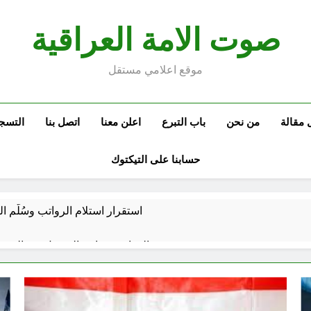
صوت الامة العراقية
موقع اعلامي مستقل
 مقالة
من نحن
باب التبرع
اعلن معنا
اتصل بنا
التسج
حسابنا على التيكتوك
استقرار استلام الرواتب وسُلَّم ا
صيف العراق وبغداد… المعتدل بين السخري
المخطط البياني لل