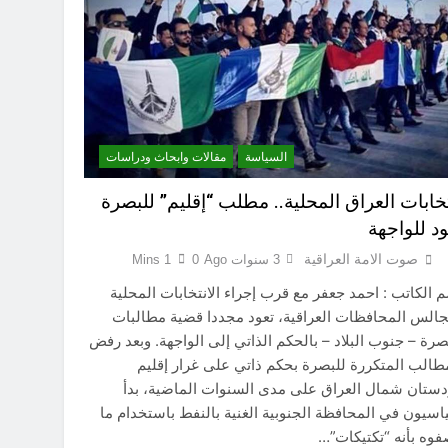
مسؤولية خلال الحرب الإيرانية–العراقية
ساعتين Ago
اد القانونيّة والسياسيّة للأتفاق الإطاري
3 ساعات Ago
لى المعصوبين الاثني عشر، حجج اللات
5 ساعات Ago
مجلس حسيني (الاستجابة للنصيحة)
السياسة
مقالات وابحاث ودراسات
6 ساعات Ago
تخابات العراق المحلية.. مطلب “إقليم” للبصرة
ود للواجهة
6 ساعات Ago
فيد الأكبر من الغزو العراقي للكويت؟
صوت الامة العراقية
3 سنوات Ago
0
1 Mins
7 ساعات Ago
 الكاتب : احمد جعفر مع قرب إجراء الانتخابات المحلية
الس المحافظات العراقية، تعود مجددا قضية مطالبات
صرة – جنوب البلاد – بالحكم الذاتي إلى الواجهة. وبعد رفض
طالب المتكررة للبصرة بحكم ذاتي على غرار إقليم
ستان شمال العراق على مدى السنوات الماضية، بدأ
سيون في المحافظة الجنوبية الغنية بالنفط باستخدام ما
وه بأنه “تكتيكات”…