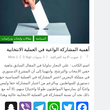
قراءة تحليليّة في الأبعاد القانو
السياسة
مقالات وابحاث ودراسات
أهمية المشاركة الواعية في العملية الانتخابية
صوت الامة العراقية
3 سنوات Ago
0
1 Mins
اسم الكاتب : علي النجار تناولنا في المقال السابق ماهية
حقي الانتخاب والترشح، وانتهينا إلى أن المشرع الدستوري
في مملكة البحرين اعتبر المشاركة في العملية السياسية حق
دستوري للمواطنين. وبالرغم من اعتبار المشاركة حقا وليس
واجبًا أي يمارسها المواطنون طوعًا واختيارًا منهم، إلا أنه مع
ذلك نجد أن نسبة المشاركة في العملية الانتخابية عالية وهذا
hat
Viber
Telegram
WhatsApp
Twitter
Facebook