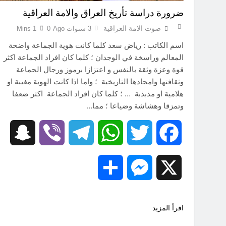
ضرورة دراسة تأريخ العراق والامة العراقية
صوت الامة العراقية
3 سنوات Ago
0
1 Mins
اسم الكاتب : رياض سعد كلما كانت هوية الجماعة واضحة
المعالم وراسخة في الوجدان ؛ كلما كان افراد الجماعة اكثر
قوة وعزة وثقة بالنفس و اعتزازا برموز ورجال الجماعة
وثقافتها وامجادها التاريخية ؛ واما اذا كانت الهوية مغيبة او
هلامية او مذبذبة … ؛ كلما كان افراد الجماعة اكثر ضعفا
وتمزقا وهشاشة وضياعا ؛ مما…
hat
Viber
Telegram
WhatsApp
Twitter
Facebook
Share
Messenger
X
اقرأ المزيد