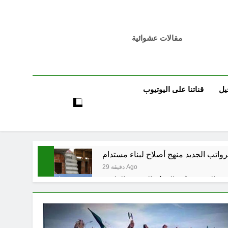
مقالات عشوائية
يل
قناتنا على اليوتيوب
لرواتب الجديد منهج أصلاح لبناء مستدام
29 دقيقة Ago
ة الرقمية (سوالف) والحقيقة العلمية
30 دقيقة Ago
موت / راي الفلسفة التجريدية للانسان
52 دقيقة Ago