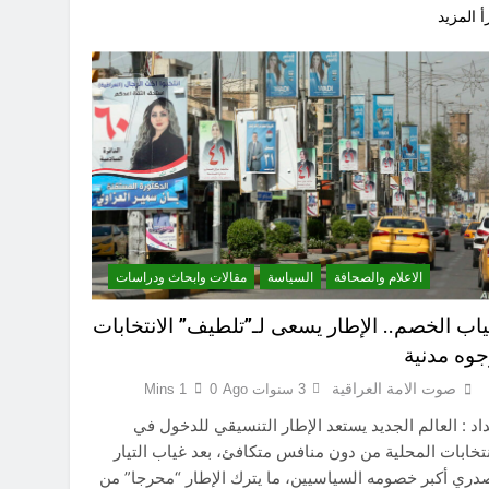
أ المزيد
الاعلام والصحافة
السياسة
مقالات وابحاث ودراسات
ياب الخصم.. الإطار يسعى لـ”تلطيف” الانتخابات
جوه مدنية
صوت الامة العراقية
3 سنوات Ago
0
1 Mins
اد : العالم الجديد يستعد الإطار التنسيقي للدخول في
نتخابات المحلية من دون منافس متكافئ، بعد غياب التيار
دري أكبر خصومه السياسيين، ما يترك الإطار “محرجا” من