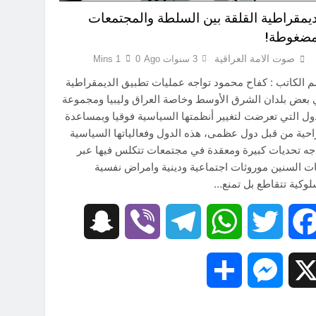
ديمقراطية القلقة بين السلطة والمجتمعات
مضغوطة!
صوت الامة العراقية
3 سنوات Ago
0
1 Mins
 الكاتب : كفاح محمود تواجه عمليات تطبيق الديمقراطية
بعض بلدان الشرق الأوسط وخاصة العراق وليبيا ومجموعة
ول التي تعرضت لتغيير أنظمتها السياسية فوقيا وبمساعدة
حية من قبل دول عظمى، هذه الدول وفعالياتها السياسية
جه تحديات كبيرة ومعقدة في مجتمعات تتكلس فيها عبر
ت السنين موروثات اجتماعية ودينية وامراض نفسية
وكية تتقاطع بل تمنع…
Snapchat
Viber
Telegram
WhatsApp
Twitter
Facebook
Share
Messenger
X