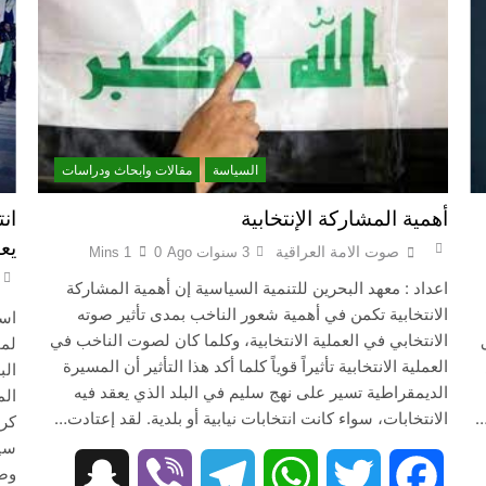
البرنامج الكيميائي الإيراني وحلبجة: الجدل حول ال
نيّة والسياسيّة للأتفاق الإطاري
قراءة تحليليّة في الأبع
3 ساعات Ago
قويدات مجلس قيادة ثورة الإطار التسخيتي, من اصحاب الكساء ا
السياسة
مقالات وابحاث ودراسات
أهمية المشاركة الإنتخابية
ان
الكاتبان باقر الزبيدي ورياض سعد يحذران من الجولاني (ح 2) (فاذا سجدوا فليكونوا من ورائكم)
يع
صوت الامة العراقية
3 سنوات Ago
0
1 Mins
من كان المست
اعداد : معهد البحرين للتنمية السياسية إن أهمية المشاركة
الانتخابية تكمن في أهمية شعور الناخب بمدى تأثير صوته
اسم
الانتخابي في العملية الانتخابية، وكلما كان لصوت الناخب في
لمج
العملية الانتخابية تأثيراً قوياً كلما أكد هذا التأثير أن المسيرة
الب
الديمقراطية تسير على نهج سليم في البلد الذي يعقد فيه
الم
…
الانتخابات، سواء كانت انتخابات نيابية أو بلدية. لقد إعتادت…
كرد
سيا
وصف
Snapchat
Viber
Telegram
WhatsApp
Twitter
Facebook
Snapc