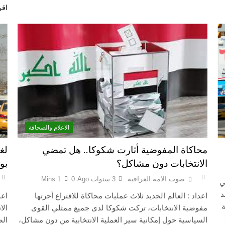
اقر
الاعلام والصحافة
محاكاة المفوضية أثارت شكوكا.. هل تمضي
لغ
الانتخابات دون مشاكل؟
بو
صوت الامة العراقية
3 سنوات Ago
0
1 Mins
ي
د
اعداد : العالم الجديد ثلاث عمليات محاكاة للاقتراع أجرتها
اعد
مفوضية الانتخابات، تركت شكوكا لدى جميع ممثلي القوى
الا
السياسية حول إمكانية سير العملية الانتخابية من دون مشاكل،
الص