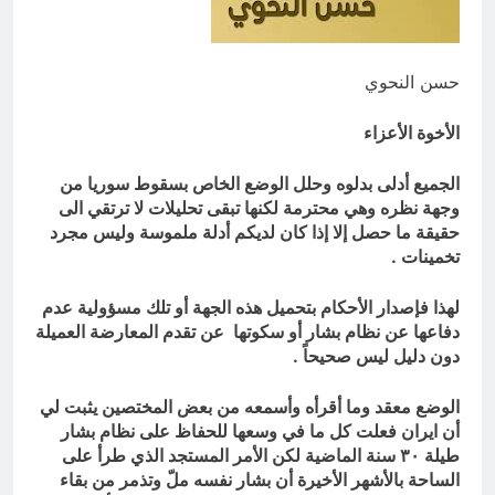
العراق له!
17 ساعة Ago
شعراء العراق الذين بقيت قبورهم في
المنافي.. ووصايا لم تُنفذ
حسن النحوي
18 ساعة Ago
الأخوة الأعزاء
الجميع أدلى بدلوه وحلل الوضع الخاص بسقوط سوريا من
وجهة نظره وهي محترمة لكنها تبقى تحليلات لا ترتقي الى
حقيقة ما حصل إلا إذا كان لديكم أدلة ملموسة وليس مجرد
تخمينات .
لهذا فإصدار الأحكام بتحميل هذه الجهة أو تلك مسؤولية عدم
دفاعها عن نظام بشار أو سكوتها عن تقدم المعارضة العميلة
دون دليل ليس صحيحاً .
الوضع معقد وما أقرأه وأسمعه من بعض المختصين يثبت لي
أن ايران فعلت كل ما في وسعها للحفاظ على نظام بشار
طيلة ٣٠ سنة الماضية لكن الأمر المستجد الذي طرأ على
الساحة بالأشهر الأخيرة أن بشار نفسه ملّ وتذمر من بقاء