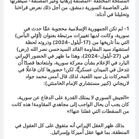
المسلحة المختلفة -المصنفة إرهابيًّا وغير المصنفة- سيطرتها
على العاصمة السورية دمشق، من أجل ذلك نعرض قراءتنا
وتحليلنا في أدناه:
1- لم تكن الجمهورية الإسلامية محجوبة عمَّا حدث في
سورية، وكانت لديها تغييرات مرتبطة بعنوان (أوْلي البأس)
التي بدأ تاريخها من (17-أيلول-2024) وذروته لحظة
استشهاد سيد المقاومة القائد السيدحسن نصر الله (رض)
في (27-أيلول-2024)، وهذا ما ظهر في الحضور الإيراني
البارد في الإعلام بشأن معركة سورية، وابتعادها قصدًا أن
تتدخل في الميدان عسكريًّا، لكن! حضورها كان فاعلًا في
المحركات بل سيد اللعبة، لذلك قال أمس محمد جواد
لاريجاني (كبير مستشاري الإمام الخامنئي):
«الجيش السوري لا يمتلك القدرة على الدفاع عن سورية،
كان يجب أن يحال الواجب إلى مجاهدي المقاومة! هذه كانت
من السقطات التي غفلنا عنها!»
بذلك ظهر العقل الإيراني أنه متفوق على كل العقول في
المنطقة، بما فيها عقل أميركا وإسرائيل.