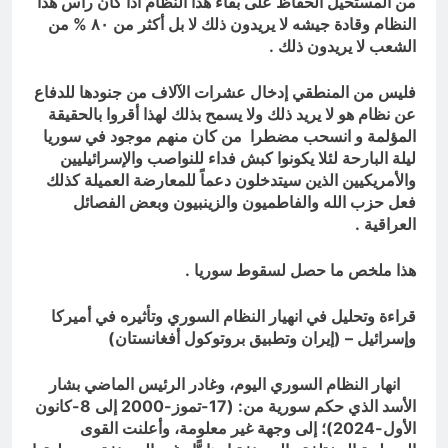
من المستحيل الحفاظ على بقاء هذا النظام اذا كان رأس هذا
النظام وقادة جيشه لا يريدون ذلك لا بل أكثر من ٨٠ % من
الشعب لا يريدون ذلك .
فليس من المنطقي إدخال عشرات الآلاف من جنودها للدفاع
عن نظام هو لا يريد ذلك ولا يسمح بذلك لهذا أقروا بالحقيقة
المؤلمة و انسحب مضطرا من كان منهم موجود في سوريا
ليلة البارحة لئلا يكونوا كبش فداء للنواصب والإسرائيليين
والأمريكيين الذين سيتدخلون دعماً للمعارضة العميلة كذلك
فعل حزب الله والفاطميون والزينبيون وبعض الفصائل
العراقية .
هذا ملخص ما حصل لسقوط سوريا .
قراءة وتحليل في انهيار النظام السوري وتأثيره في أميركا
وإسرائيل – (إيران وتطبيق بروتوكول أفغانستان)
انهار النظام السوري اليوم، وغادر الرئيس الماضي بشار
الأسد الذي حكم سورية من: (17-تموز-2000 إلى 8-كانون
الأول-2024)؛ إلى وجهة غير معلومة، وأعلنت القوى