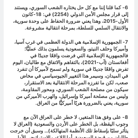
6- كما قلنا إننا مع كل حل يختاره الشعب السوري، ويستند
إلى قرار مجلس الأمن الدولي (2254) في: 18-كانون
الأول-2015، وهذا يعني ضرورة الحفاظ على وحدة سورية،
والانتقال السلمي للسلطة، بمرحلة انتقالية مشروعة.
7- الجمهورية الإسلامية هي الدولة العظمى في غرب آسيا،
وأميركا وحلف النيتو، والسعودية يسلمون بذلك عمليًّا؛
فالجمهورية الإسلامية التي فرضت واقعًا جديدًا في
أفغانستان (آب-2021)، بالتفاهم والاتفاق مع طالبان، اليوم
تفرض واقعًا جديدًا في سورية ولم تسمح لأميركا أن تنفرد
في الميدان، وسيمر هذا التغيير الجيوسياسي في مخاض
صعب، لكن ما تفرزه المرحلة الانتقالية بعد الاستقرار،
سيكون من مصلحة الشعب السوري، ومحور المقاومة،
وليس من مصلحة أميركا وإسرائيل، والهرب الأميركي من
سورية، يعني بالضرورة هربًا أميركيًّا من العراق.
8- على وفق هذا المتغير، لا خطر على العراق الآن مع
وجوب اليقظة، بل الخطر على الأردن والسعودية (العراق لا
يتأثر سلبًا بإسقاط تلك الأنظمة المتهالكة)… وسبق أن خرجت
طالبان من قبضة السعودية، أما اللاعب الإستراتيجي الأول