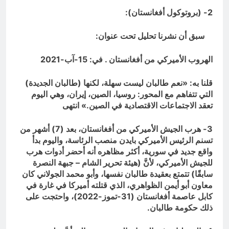
2- (بروتوكول أفغانستان):
سبق أن نشرنا تحليل تحت عنوان:
الهروب الأميركي من أفغانستان . في: 15-آب-2021
قلنا به: «نعم طالبان ليست سهلة، لكنها (طالبان الجديدة)
التي تتفاهم مع المحور: روسيا، الصين، إيران، وهي اليوم
تعقد الاجتماعات الاقتصادية في الصين.» انتهى
3- هرب الجيش الأميركي من أفغانستان، بعد (7) أشهر من
تسنم الرئيس الأميركي بايدن منصب الرئاسة، واليوم بدأ
واقع جديد في سورية، أكثر مظاهره أنه أحضر أدوات هرب
للجيش الأميركي، لأنَّ (هيئة تحرير الشام – جبهة النصرة
سابقًا) تتمتع بعقيدة طالبان نفسها، وأبو محمد الجولاني كان
معاون أبو أيمن الظواهري، الذي قتلته أميركا في غارة في
كابل عاصمة أفغانستان (31-تموز-2022)، واحتجت على
ذلك حكومة طالبان.