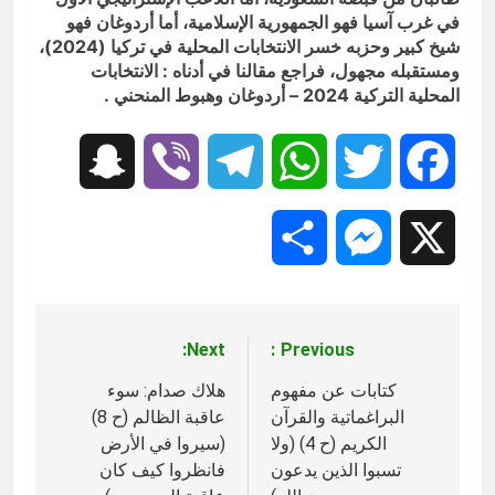
في غرب آسيا فهو الجمهورية الإسلامية، أما أردوغان فهو
شيخ كبير وحزبه خسر الانتخابات المحلية في تركيا (2024)،
ومستقبله مجهول، فراجع مقالنا في أدناه : الانتخابات
المحلية التركية 2024 – أردوغان وهبوط المنحني .
Snapchat
Viber
Telegram
WhatsApp
Twitter
Facebook
Share
Messenger
X
Next:
Previous:
تصفّح
المقالات
كتابات عن مفهوم
هلاك صدام: سوء
البراغماتية والقرآن
عاقبة الظالم (ح 8)
الكريم (ح 4) (ولا
(سيروا في الأرض
تسبوا الذين يدعون
فانظروا كيف كان