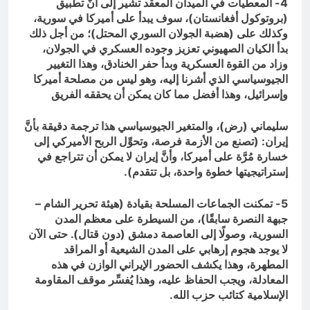
4- المعطيات في الميدان المعقد تشير إلى أنَّ تطبيق
(بروتوكول أفغانستان)، سوف يبدأ على أميركا في سورية،
وكذلك على (هضبة الجولان السوري المحتل)؛ من أجل ذلك
بدأ الكيان الصهيوني تعزيز وجوده العسكري في الجولان،
وزاد من القوة العسكرية وبدأ حفر الخنادق، وهذا التغيير
الجيوسياسي الذي أشرنا إليه، وهو ليس من مصلحة أميركا
وإسرائيل، وهذا أفضل مما كان يمكن أن يحققه الفريق
سليماني (رض)، والمتغير الجيوسياسي هذا ترجمة دقيقة بأنَّ
إيران: (تصنع من الأزمة فرصة، وتحوِّل الربح الأميركي إلى
خسارة مُرَّة على أميركا، وأنَّ إيران لا يمكن أن تتراجع في
إستراتيجيتها خطوة واحدة، بل تتقدم).
5- تمكنت الجماعات المسلحة بقيادة (هيئة تحرير الشام –
جبهة النصرة سابقًا)، من السيطرة على معظم المدن
السورية، وصولًا إلى العاصمة دمشق (دون قتال). حتى الآن
لا يوجد هجوم إرهابي على المدن الشيعية أو المراقد
المطهرة، وهذا يكشف الحضور الإيراني الوازن في هذه
المعادلة، ويجب الحفاظ عليه، وهذا يُفسِّر موقف المقاومة
الإسلامية كتائب حزب الله.