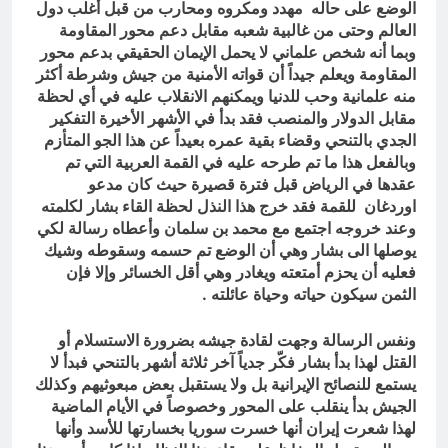
الوضع على حاله مهدد ومكروه ومحارب من قبل أغلب دول
العالم وحتى من غالبية شعبه مقابل دعم محور المقاومة
وبما أنه شخص علماني لا يحمل الإيمان الحقيقي بدعم محور
المقاومة ويعلم جيداً أن قواته الأمنية من جيش وشرطة أكثر
منه علمانية وحب للدنيا ويمكنهم الانقلاب عليه في أي لحظة
مقابل الدولار والمنصب فقد بدأ في الأشهر الأخيرة التفكير
الجدي بالتنحي وقضاء بقية عمره بعيداً عن هذا الجو المتأزم
وبالفعل هذا ما تم طرحه عليه في القمة العربية التي تم
عقدها في الرياض قبل فترة قصيرة حيث كان مدعو
اوردغان للقمة فقد خرج هذا النذل لحظة القاء بشار لكلمته
وعند خروجه اجتمع مع محمد بن سلمان وأعطاه رسالة لكي
يوصلها الى بشار وهي أن الوضع تم حسمه وسقوطه وشيك
فعليه أن يحزم أمتعته ويغادر وهي أقل الخسائر وإلا فإن
الثمن سيكون حياته وحياة عائلته .
ونفس الرسالة وجهت لقادة جيشه بضرورة الاستسلام أو
القتل لهذا بدأ بشار فكّر جدياً آخر ثلاثة أشهر بالتنحي فبدأ لا
يستمع للنصائح الإيرانية بل ولا يستقبل بعض مبعوثيهم وكذلك
الجيش بدأ ينقلب على المحور وخصوصاً في الأيام الماضية
لهذا شعرت إيران أنها خسرت سوريا بخسارتها للأسد وأنها