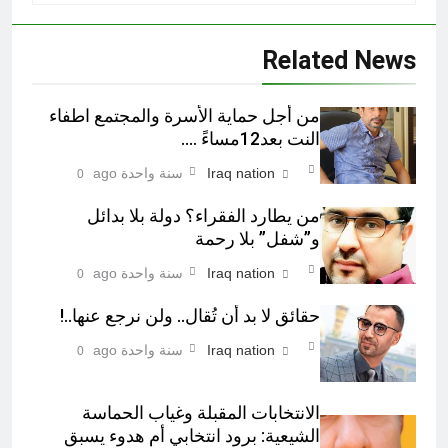
Related News
من أجل حماية الأسرة والمجتمع اطفاء
النت بعد12مساءً ….
Iraq nation
سنة واحدة ago
0
من يطارد الفقراء؟ دولة بلا بدائل
و”شفل” بلا رحمة
Iraq nation
سنة واحدة ago
0
حقائق لا بد أن تُقال.. ولن نرجع عنها..!
Iraq nation
سنة واحدة ago
0
الانتخابات المقبلة وغياب الحماسة
الشيعية: برود انتخابي أم هدوء يسبق