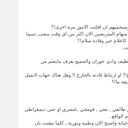
وسيحميهم ان افلتت الامور مرة اخرى!؟
صد سهام المتربصين الان اكثر من اي وقت مضى, سيما
اعلام خير وقادة سلام!؟
ب.
ى تنظيف وادي حوران والجميع يعرف مايضم من
 او ارتباط قادته بالخارج !! وهل هناك جهات لاتميل
قة ما!؟
ام طائفي , بعثي , قومجي ,عنصري او حتى ديمقراطي
الواقع.
نة واصبح الان وطنية وثورية ـ كلما تيقنت بان