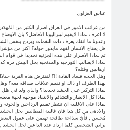
عباس العزاوي
من غرائب الامور في العراق اصرار الكثير من المُهد
لا اعرف لماذا لايفهم ليبراليونا الافاضل؟ بان الاو
وعدونا ما انفك يعزف ذات النغمات ويردح بنفس الشع
هل يحتاج الانسان لفهم مايدور حوله؟ اكثر من مؤش
ثم لماذا الاصرار على هذه الجزئيه تحديدا في قوام الدو
لماذا لايطالب الثورجيه والمدنجيه بحل البيش مره كه
ارهابيين وقتله؟
وهل الحجه فساد القادة !!؟ لنفترض هذه الفرية جدلا!
لهذا الطرف او ذاك او تقييم علاقات صداقه معه؟ وهل
لماذا التركيز على الحشد تحديدا؟ والذي ولد في ظل
لماذا كل الانظار والتشائم والانتقاد موجهه لجهة معينه
لماذا على الاغلبيه ان تنتظر تقييم الرداحين والخو
والادهى من كل هذا فان غالبية المطالبين بحل الحشد
مُحسن , فأيّ سذاجة طافحة تهيمن على عقول البعض ل
برايي الشخصي كلما ازداد عدد الداعين لحل الحشد , و