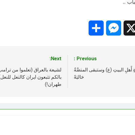
اب ..
Share
Messenger
Snapc
X
Next:
Previous:
ةِ أَهلِ البيتِ (ع) وستبقى المنصَّةُ
لشيعة بالعراق (تعلموا من ترامب)
خاليَةً
بالكم تتبعون ايران كالنعل للنعل).
طهران!)