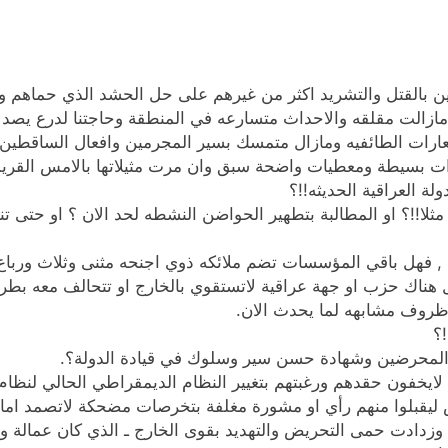
َدين بالقتل والتشريد اكثر من غيرهم على حل الحشد الذي حماهم 
ضاع مازالت مقلقه والاحداث متسارعه في المنطقة وحاجتنا لدرع ي
ارات الطائفيه ومازال متمسك بسير المجرمين وافعال الساقطين ك
رات بسيطة ومعطيات واضحة سبق وان مرت مثيلاتها بالامس القري
لة العراقية الحديثه!!؟
 مثلا!!؟ او المطالبة بتطهير الحواضن النشطه لحد الان ؟ او حت
 , فهل باقي المؤسسات تضم ملائكه ذوي اجنحه مثنى وثلاث ورباع!؟
 هناك حزب او جهة عراقية لاتستقوي بالخارج او تتحالف معه بطري
 ظروف مشابهه لما يحدث الان.
!؟
نه والمحرضين وشهادة حسن سير وسلوك في قيادة الدولة؟.
 لايخفون حقدهم ورغبتهم بتغيير النظام الديمقراطي الحالي لنظ
يقبلوا منهم رأي او مشورة مغلفة بتخرصات مضحكة لاتصمد امام 
زدادت حمى التحريض والتهديد بقوى الخارج ـ الذي كان عمالة وخيا