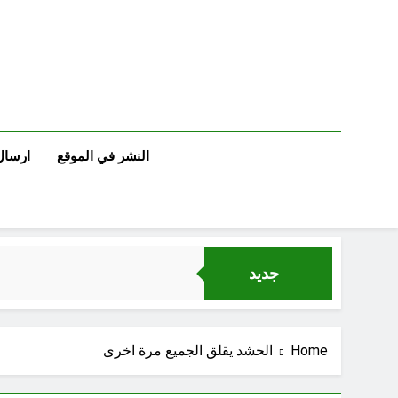
Ski
t
conten
النشر في الموقع
ارسال
جديد
Home
الحشد يقلق الجميع مرة اخرى
خطب صلاة الجمعة (ح 25) (البصيرة: القرآن والعترة)