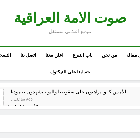
صوت الامة العراقية
موقع اعلامي مستقل
 مقالة
من نحن
باب التبرع
اعلن معنا
اتصل بنا
التسج
حسابنا على التيكتوك
بالأمس كانوا يراهنون على سقوطنا واليوم يشهدون صمودنا
3 ساعات Ago
بالأمس كانوا يراهن
في الذكرى الثامنة والثلاثين للانتصار العرا
مشاة الأربعين 1977 والبعث المجرم (ح 6) (وويل لهم مما يكسبون)