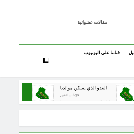
مقالات عشوائية
يل
قناتنا على اليوتيوب
العدو الذي يسكن موائدنا
ساعتين Ago
ون على سقوطنا واليوم يشهدون صمودنا
3 ساعات Ago
قي المدوي على ايران الملالي والموامنة
4 ساعات Ago