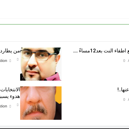
النت بعد12مساءً ….
من يطارد ا
tion
0
نها..!
الانتخابات
هدوء يسبق
0
tion