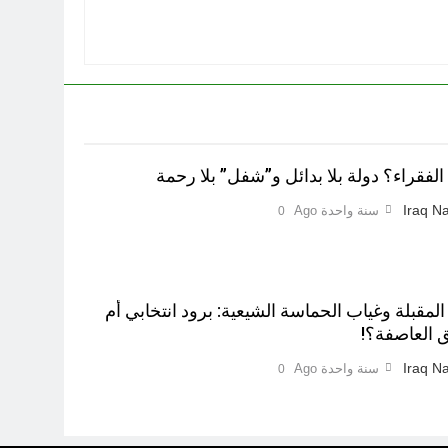
لفقراء؟ دولة بلا بدائل و”شفل” بلا رحمة
Iraq Na
سنة واحدة Ago
0
 المقبلة وغياب الحماسة الشيعية: برود انتخابي أم
 العاصفة؟!
Iraq Na
سنة واحدة Ago
0