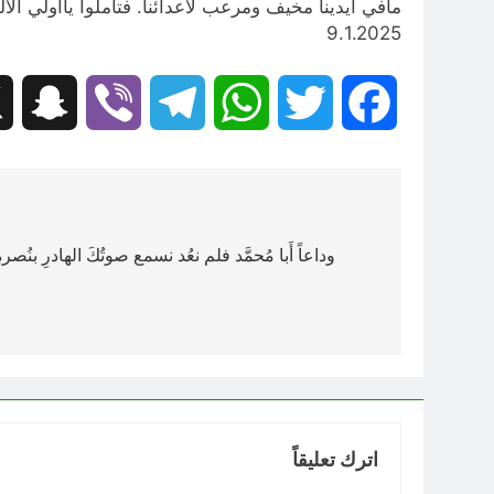
مافي ايدينا مخيف ومرعب لاعدائنا. فتأملوا ياأولي الالب
9.1.2025
hat
Viber
Telegram
WhatsApp
Twitter
Facebook
تصفّح
المقالات
وداعاً أَبا مُحمَّد فلم نعُد نسمع صوتُكَ الهادرِ بنُصر
اترك تعليقاً