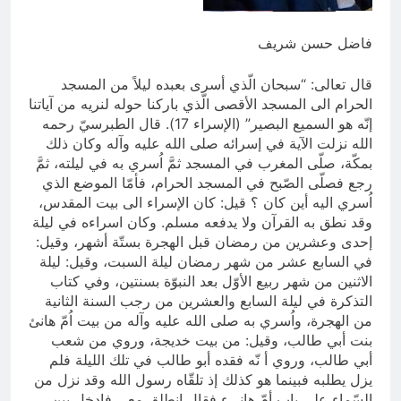
انتهت الحرب… لكن لم ينتهي
الموت
فاضل حسن شريف
19 ساعة Ago
قال تعالى: “سبحان الّذي أسرى بعبده ليلاً من المسجد
الحرام الى المسجد الأقصى الّذي باركنا حوله لنريه من آياتنا
إنّه هو السميع البصير” (الإسراء 17). قال الطبرسيّ رحمه
الله نزلت الآية في إسرائه صلى الله عليه وآله وكان ذلك
بمكّة، صلّى المغرب في المسجد ثمَّ اُسري به في ليلته، ثمَّ
رجع فصلّى الصّبح في المسجد الحرام، فأمّا الموضع الذي
اُسري اليه أين كان ؟ قيل: كان الإسراء الى بيت المقدس،
وقد نطق به القرآن ولا يدفعه مسلم. وكان اسراءه في ليلة
إحدى وعشرين من رمضان قبل الهجرة بستّة أشهر، وقيل:
في السابع عشر من شهر رمضان ليلة السبت، وقيل: ليلة
الاثنين من شهر ربيع الأوّل بعد النبوّة بسنتين، وفي كتاب
التذكرة في ليلة السابع والعشرين من رجب السنة الثانية
من الهجرة، واُسري به صلى الله عليه وآله من بيت اُمّ هانئ
بنت أبي طالب، وقيل: من بيت خديجة، وروي من شعب
أبي طالب، وروي أ نّه فقده أبو طالب في تلك الليلة فلم
يزل يطلبه فبينما هو كذلك إذ تلقّاه رسول الله وقد نزل من
السّماء على باب أمّ هانىء فقال إنطلق معي فادخل بين