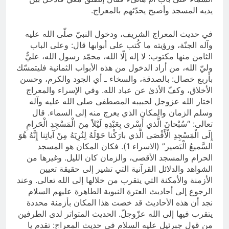
يديه المسجد وأصبح يحدّثهم بالمعراج.
في حديث المعراج الشريف، ودخول النبيّ صلّى الله عليه
وآله الجنّة، ورؤيته ما كُتب على أبوابها قال: وعلى الباب
الثامن منها مكتوب: لا إله إلّا الله، محمّد رسول الله، عليٌّ
وليّ الله، من أراد الدخول من هذه الأبواب الثمانية فليتمسّك
بأربع خصال: بالصدقة، والسخاء ـ أي الجود والكرم، وحسن
الأخلاق، وكفّ الأذىٰ عن عباد الله. وفي الإسراء والمعراج
اختار الله عزوجل لحبيبه المصطفى صلى‌ الله ‌عليه وآله‌
وسلم الزمان والمكان الذي يعرج منه إلى السماء. قال
تعالى: “سُبْحانَ الَّذي أَسْرى‌ بِعَبْدِهِ لَيْلاً مِنَ الْمَسْجِدِ الْحَرامِ
إِلَى الْمَسْجِدِ الْأَقْصَى الَّذي بارَكْنا حَوْلَهُ لِنُرِيَهُ مِنْ آياتِنا إِنَّهُ هُوَ
السَّميعُ الْبَصير” (الاسراء 1). فكان المكان هو المسجد
الحرام والمسجد الأقصى، والزمان كان الليل. وغيرها من
الشواهد والدلائل القرآنية التي تشير إلى حقيقة تعيين
الأزمنة والأمكنة التي يتقرب من خلالها إلى الله تعالى. وعند
الرجوع إلى أحاديث العترة النبوية الطاهرة عليهم السلام
نجد أن هذه الأحاديث قد خصت هذا المكان بأزمنة محددة
يتقرب فيها إلى الله عزّوجلّ. الحديث المتواتر لدى الطرفين
من قول جبرئيل عليه السلام في حديث المعراج: تقدم يا