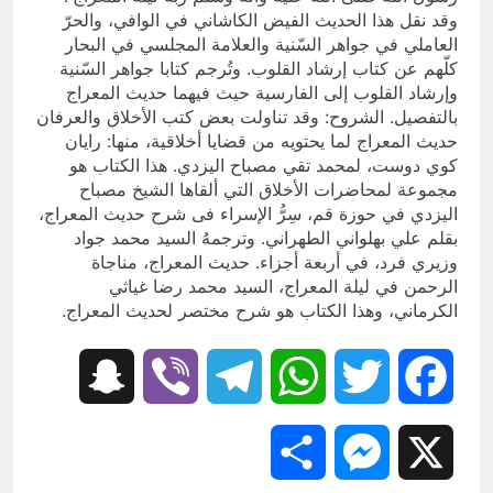
وقد نقل هذا الحديث الفيض الكاشاني في الوافي، والحرّ
العاملي في جواهر السّنية والعلامة المجلسي في البحار
كلّهم عن كتاب إرشاد القلوب. وتُرجم كتابا جواهر السّنية
وإرشاد القلوب إلى الفارسية حيث فيهما حديث المعراج
بالتفصيل. الشروح: وقد تناولت بعض كتب الأخلاق والعرفان
حديث المعراج لما يحتويه من قضايا أخلاقية، منها: رايان
كوي دوست، لمحمد تقي مصباح اليزدي. هذا الكتاب هو
مجموعة لمحاضرات الأخلاق التي ألقاها الشيخ مصباح
اليزدي في حوزة قم، سِرُّ الإسراء فی شرح حديث المعراج،
بقلم علي بهلواني الطهراني. وترجمهُ السيد محمد جواد
وزيري فرد، في أربعة أجزاء. حديث المعراج، مناجاة
الرحمن في ليلة المعراج، السيد محمد رضا غياثي
الكرماني، وهذا الكتاب هو شرح مختصر لحديث المعراج.
Snapchat
Viber
Telegram
WhatsApp
Twitter
Facebook
Share
Messenger
X