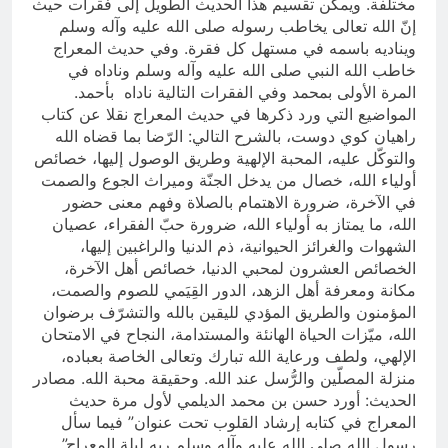
مختلفة. ويمكن تقسيم هذا الحديث الطويل إلى فقرات حيث
إنّ الله تعالى يخاطب رسوله صلى الله عليه وآله وسلم
ويناديه باسمه في مستهل كل فقرة. وفي حديث المعراج
خاطب الله النبي صلى الله عليه وآله وسلم وناداه في
المرة الأولى بمحمد وفي الفقرات التالية ناداه بأحمد.
المواضيع التي ورد ذكرها في حديث المعراج نقلا عن كتاب
راهيان كوي دوست، بالشرح التالي: الرّضا بما قضاه الله
والتوكّل عليه، المحبة الإلهية وطريق الوصول إليها، خصائص
أولياء الله، خصال من يدخل الجنّة وميراث الجوع والصمت
في الآخرة، ضرورة الاهتمام بالصلاة وفهم معنى حضور
الله، ما يمتاز به أولياء الله، ضرورة حبّ الفقراء، عصيان
الشهوات والغرائز الحيوانية، ذم الدنيا والراغبين إليها،
الخصائص العشرون لمحبي الدنيا، خصائص أهل الآخرة،
مكانة ومعرفة أهل الزهد، الدور القِيَمي للصوم والصمت،
المؤمنون والطريق المؤدي لليقين بالله والتشرّف برضوان
الله، ميّزات الحياة الهانئة والمستدامة، النجاح في الامتحان
الإلهي، ولطف ورعاية الله تبارك وتعالى الخاصة بعباده،
منزلة المصلّين والرُّسل عند الله. وحقيقة محبة الله. مصادر
الحديث: أورد حسن بن محمد الديلمي لأول مرة حديث
المعراج في كتابه إرشاد القلوب تحت عنوان” فيما سأل
رسول الله صلى الله عليه وآله وسلم ربه ليلة المعراج‌”.