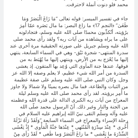
محمد فلو دنوت أنملة لاحترقت.
جاء في تفسير الميسر: قوله تعالى “مَا زَاغَ الْبَصَرُ وَمَا
طَغَىٰ” ﴿النجم 17﴾ ما زاغ البصر: ما مال بَصَره عمّا أمِرَ
برُؤيته، أتُكذِّبون محمدًا صلى الله عليه وسلم، فتجادلونه
على ما يراه ويشاهده من آيات ربه؟ ولقد رأى محمد صلى
الله عليه وسلم جبريل على صورته الحقيقية مرة أخرى عند
سدرة المنتهى- شجرة نَبْق- وهي في السماء السابعة، ينتهي
إليها ما يُعْرَج به من الأرض، وينتهي إليها ما يُهْبَط به من
فوقها، عندها جنة المأوى التي وُعِد بها المتقون. إذ يغشى
السدرة من أمر الله شيء عظيم، لا يعلم وصفه إلا الله عز
وجل. وكان النبي صلى الله عليه وسلم على صفة عظيمة
من الثبات والطاعة، فما مال بصره يمينًا ولا شمالا ولا جاوز
ما أُمِر برؤيته. لقد رأى محمد صلى الله عليه وسلم ليلة
المعراج من آيات ربه الكبرى الدالة على قدرة الله وعظمته
من الجنة والنار وغير ذلك. أنّ الرسول محمد صلّى الله
عليه وآله وسلّم التقى نبيّ الله إبراهيم عليه السلام في
رحلة الإسراء والمعراج في السماء السابعة “وَلَقَدْ رَآهُ نَزْلَةً
أُخْرى * عِنْدَ سِدْرَةِ الْمُنْتَهى * عِنْدَها جَنَّةُ الْمَأْوى * إِذْ يَغْشَى
السِّدْرَةَ ما يَغْشى * ما زاغَ الْبَصَرُ وَما طَغى * لَقَدْ رَأى مِنْ