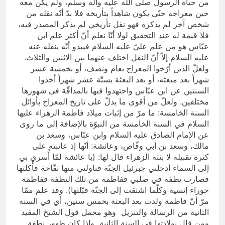
من حياة الرسول صلّى الله عليه وآله وسلّم، ولم يكن معه
حين معراجه حتّى يكون شاهداً بتأريخه فلا بدّ أنّه نقله من
شخص آخر لم يذكره فهو نقل تأريخي لم يذكر المصدر فيه،
فلا قيمة له عند التحقيق لولا أنّا نعلم أنّ أكثر علم ابن
عبّاس هو من علم عليّ عليه السلام فيبدو أنّه ينقله عنه
عليه السلام إلاّ أنّ النقل اختلف عنهما بين الاثنين والثلاث.
ولعلّ الذين أرّخوا المعراج بعام ونصف، أو بخمسة عشر
شهراً بعد مبعثه، أو بعد البعثة بستّة عشر شهراً أخذوا
السنتين عن ابن عبّاس واجتهدوا فيها بالمداقّة في شهورها
مختلفين. ولعلّ من أقوى ما يدلّ على تاريخ المعراج بأوائل
السنة الخامسة: ما مرّ من إثبات ميلاد فاطمة الزهراء عليها
السلام في السنة الخامسة من النبوّة بالإضافة إلى ما روى
عن الإمام الصادق عليه السلام وابن عبّاس، وسعد بن
مالك، وسعد بن أبي وقّاص، وعائشة: أنّها إذ عاتبته على
كثرة تقبيله لا بنته الزهراء قال لها: (يا عائشة لمّا أُسري بي
إلى السماء أدخلني جبرئيل الجنّة فناولني منها تفّاحة فأكلتها
فصارت نطفة في صلبي ففاطمة من تلك النطفة ففاطمة
حوراء إنسية وكلّما اشتقت إلى الجنّة قبّلتها). وقد علم ممّا
مرّ أنّ فاطمة ولدت بعد البعثة بخمس سنين، أي في السنة
الثانية من الرسالة والتنزيل وهو محمل قول الشيخ المفيد
ومن قال بولادتها في السنة الثانية وإذا كان ظهور نطفة