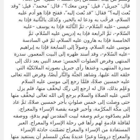
قال: “جبريل”، قيل: “ومن معك؟”، قال: “محمد”، قيل: “وقد
بُعث إليه؟” فقال: “قد بُعث إليه”، ففتح فإذا هو آدم عليه
السلام، فرحَّب به ودعا له بالخير، وكذلك بالثَّانية فإذا به
عيسى -عليه السّلام-، ثمَّ الثَّالثة فإذا به يوسف -عليه
السّلام-، ثمَّ الرابعة فإذا به إدريس عليه السّلام، ثمَّ
الخامسة فإذا به هارون عليه السلام، ثمّ في السادسة
موسى عليه السلام، وصولاً إلى السابعة فإذا به إبراهيم
-عليه السّلام-، وقد أسند ظهره إلى البيت المعمور. سدرة
المنتهى وفرض الصلوات الخمس: صعد النبي بعد ذلك إلى
سدرة المنتهى، وعندها رأى جبريل بصورته الملائكيَّة التي
خلقه الله عليها، وشاهد الجنَّة والنَّار أيضًا، وفرض الله تعالى
عليه خمسين صلاةً، فلمَّا رجع إلى موسى عليه السلام
وعَلِم بذلك، قال له ارجع إلى ربِّك ليخفِّف منها، فلم يزل
النبي عليه الصلاة والسلام يرجع إلى الله تعالى ليخفِّف منها
حتى وصلت إلى خمس صلواتٍ بأجر خمسين صلاةً، ثمَّ عاد
إلى مكَّة المكرَّمة، وأخبر قومه بقصة الإسراء والمعراج،
فلم يصدّقوه برغم وصفه لبيت المقدس لهم بدقةٍ، ووصفه
لقافلة قادمةٍ لهم رآها في رحلة الإسراء والمعراج. العبر
المستفادة من الإسراء والمعراج تضمّنت حادثة الإسراء
والمعراج دروسًا وعبرًا عديدةً يمكن للمسلم أن يستفيد منها