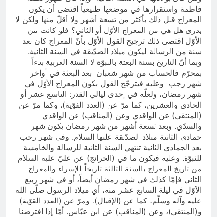
فاطمة واستقرارها في موضعها طبيعياً اقتضى أن يكون
المعراج قبل ذلك بأكثر من تسعة أشهر ولا أقلّ منها ولكن لا
يدرى هل هي من المعراج الأوّل أو الثاني؟ فلو كانت من
الأوّل اقتضى ذلك ترجيح القول الأوّل بأنّ المعراج كان بعد
سنة من الرسالة ليكون ميلاد الصدّيقة في السنة الثانية.
وبما أنّ التاريخ بسنة البعثة بالنبوّة لا السنة العربية بدءاً
بمحرّم فالحساب من شهر شعبان بعد البعثة في أواخر
شهر رجب وعليه فيترجّح القول بكون المعراج الأوّل في
شهر رمضان، ولعلّه في إحدى ليالي القدر: التاسع عشر أو
الحادي والعشرين، كما مرّ عن (العدد القوّية)، وكما مرّ عن
(المنتقى) عن الواقدي وعن (المناقب) عن الواقدي
والسدّي. وبعد تسعة أشهر من شهر رمضان يكون شهر
جمادى الثانية ميلاد الصدّيقة عليها السلام. وفي شهر رجب
بعد الجمادى الثانية تنتهي السنة الثانية للرسالة والخامسة
للنبوّة. وعليه فيكون ما في (الخرائج) عن عليّ عليه السلام
من تاريخ المعراج بالسنة الثالثة تاريخاً للإسراء والمعراج
الثاني فإمّا كذلك في شهر رمضان أيضاً، أو في شهر ربيع
الأوّل في ليلة السابع عشر منه، أي ميلاد الرسول صلّى الله
عليه وآله وسلّم، كما عن (الإقبال)، ومرّ عن (العدد القوّية)
و(المنتقى)، وعن (المناقب) عن ابن عبّاس. أمّا إذا افترضنا