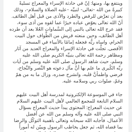
وينتفع بها، ومنها: إنّ في حادثة الإسراء والمعراج تسليةً
كبيرةً من الله -تعالى- لنبيِّه -عليه الصلاة والسلام-، وذلك
بعد أن تعرَّض للرفض والطرد والأذى من قبل أهل الطائف.
أنّ الله تعالى يعوّض عباده خيرًا عما لقوه من أذى سوء،
فقد عرج الله تعالى بالنبي إلى السَّماوات العُلا بعد أن طرده
أهل الطائف، وحين منعته قريش من الطَّواف حول البيت
الحرام، واساه ربُّه فجعله إمامًا بالأنبياء في المسجد
الأقصى. تجلَّت في حادثة الإسراء والمعراج العديد من آثار
ومظاهر رحمة الله تعالى بنبيِّه الكريم صلى الله عليه
وسلم، حيث شاهد الرسول صلى الله عليه وسلم من آيات
ربِّه الكُبرى ما علم بها أنَّ مآل دعوته هو النَّصر والنَّجاح،
فرضي واطمأنَّ قلبه، وانشرح صدره، وزال ما به من همّ
وغمّ، صلوات ربي وسلامه عليه.
جاء في الموسوعة الإلكترونية لمدرسة أهل البيت عليهم‌
السلام التابعة للمجمع العالمي لأهل البيت عليهم السلام
عن حديث المعراج: المحتوى يبدأ حديث المعراج بسؤال
النبي صلى الله عليه وآله وسلم من الله عن أفضل
الأعمال، فأجابه الله سبحانه وتعالى بأهمية التوكّل والرضا
بما قضاه الله، ثم جعل يخاطب الرسول ويبيّن له أموراً