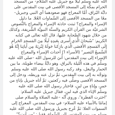
الله عليه وسلَّم ليلاً مع جبريل عليه السَّلام- من المسجد
الحرام بمكَّة إلى المسجد الأقصى في بيت المقدس على
دابَّة البُراق، أمَّا المعراج فهو صعودهما أي النبي وجبريل-
معًا من المسجد الأقصى إلى السَّماوات العُلا. ما دليل
الإسراء والمعراج؟ ثبتت حادثة الإسراء والمعراج بالنُّصوص
الشرعيَّة من القرآن الكريم والسنَّة النبويَّة الشَّريفة، وكذلك
من خلال شهود الصَّحابة عليها، قال الله تعالى في كتابه
الكريم: “سُبحانَ الَّذي أَسرى بِعَبدِهِ لَيلًا مِنَ المَسجِدِ الحَرامِ
إِلَى المَسجِدِ الأَقصَى الَّذي بارَكنا حَولَهُ لِنُرِيَهُ مِن آياتِنا إِنَّهُ هُوَ
السَّميعُ البَصير” (الأسراء 1) أحداث الإسراء والمعراج
الإسراء إلى بيت المقدس: أُتيَ للرسول الله -صلى الله عليه
وسلَّم في هذه الَّليلة بالبراق، وهو دابَّةٌ بيضاء طويلة، ما بين
الحمار والبغل، وقد ركبه رسول الله صلى الله عليه وسلم
وتوجَّه به إلى بيت المقدس، ثمَّ نزل عنه وربطه، ودخل إلى
المسجد الأقصى وصلَّى فيه ركعتين، ثمَّ أتاه جبريل بإناءٍ من
خمرٍ، وإناءٍ من لبنٍ، فاختار رسول الله صلى الله عليه
وسلم الإناء الذي فيه لبنٍ، فقال جبريل عليه السلام:
“اخترت الفطرة”، وروي أنّه -عليه الصلاة والسلام صلى
إمامًا بالأنبياء عليه السلام- في بيت المقدس. المعراج إلى
السموات العلا: ثمَّ عُرِج بجبريل ورسول الله صلى الله عليه
وسلم من بيت المقدس إلى السَّماء، فقيل: “من أنت؟”