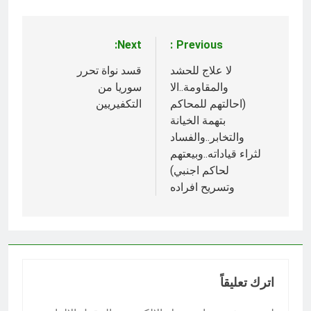
Next:
Previous:
تصفّح
المقالات
لا علاج للحشد
قسد نواة تحرر
والمقاومة..الا
سوريا من
(احالتهم للمحاكم
التكفيريين
بتهمة الخيانة
والتخابر..والفساد
لثراء قياداته..وبيعتهم
لحاكم اجنبي)
وتسريح افراده‎
اترك تعليقاً