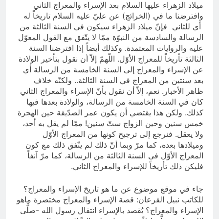
ميلاد الزهراء عليها السلام بعد الإسراء والمعراج الثاني
وافترضنا ما في (الخرائج) عن عليّ عليه السلام تاريخاً له
أي للثاني فإنّ ميلاد الزهراء سيكون في السنة الثالثة من
الرسالة والسادسة من النبوّة ممّا لا يتّفق مع القول المعوّل
عليه والروايات المعتمدة. وكذلك أيضاً إذا افترضنا السنة
الثالثة تأريخاً للمعراج الأوّل. اللّهمّ إلاّ أن نقول بتأخير الولادة
عن الإسراء والمعراج إلى السنة الخامسة من الرسالة أي
بعد سنتين من المعراج في السنة الثالثة.. ولكنّه خلاف
ظاهر الأخبار. نعم، إلاّ أن نقول بأنّ الإسراء والمعراج الثاني
كان في السنة الخامسة من الرسالة، والولادة بعدها فيها
كذلك. ولكن هذا يقتضي أن يكون عمر الصدّيقة حين الهجرة
خمس سنين وحين الزواج ستّ سنين! ممّا لم يقل به أحد،
ولا يعقل. فنرجع إلى ترجيح كونها من المعراج الأوّل
وميلادها بعده، كما مرّ وبما أنّ ذلك لم يتّفق ذلك مع كون
المعراج الأوّل في السنة الثالثة من الرسالة، كما مرّ آنفاً
فليكن ذلك تأريخاً للإسراء والمعراج الثاني.
جاء في موقع موضوع عن ما هو تاريخ الإسراء والمعراج؟
للكاتب نبيل القرعان: قصة الإسراء والمعراج مختصرة ماهو
الإسراء والمعراج؟ يُقصد بالإسراء انتقال رسول الله -صلَّى