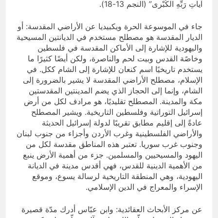
آياتِ رَبِّهِ الْكُبْرى” (النجم 13-18).
جاء في الموسوعة الحرة ويكبيديا عن الأراضي المقدسة: أو
الديار المقدسة هو مصطلح مستخدم في الديانتين المسيحية
واليهودية للإشارة إلى الأماكن المقدسة في فلسطين
وخاصًة القدس وبيت لحم والناصرة، ولكن أيضًا كثيرًا ما
يستخدم تاريخيًا اسم كنعان للإشارة إلى الشام ككل. في
الإسلام، مصطلح الأراضي المقدسة لا يشير بالضرورة إلى
الشام، وإنما إلى الحجاز الذي يضم المدينتين المقدستين
مكة والمدينة. المصطلح تقليديًا، هو مرادف لكل من أرض
إسرائيل التوراتية وفلسطين التاريخية. ويشير المصطلح
عادةً إلى إقليم مطابق تقريبًا لدولة إسرائيل الحديثة
والأراضي الفلسطينية وغرب الأردن وأجزاء من جنوب لبنان
وجنوب غرب سوريا. تعتبر هذه المناطق مقدسة لكل من
اليهود والمسيحيين والمسلمين. جزء من أهمية الأرض ينبع
من الأهمية الدينية للقدس، فهي أقدس مدينة في الديانة
اليهودية، وهي المنطقة التاريخية لرسالة يسوع، وموقع
الإسراء والمعراج في الدين الإسلامي.
عن مركز الأبحاث العقائدية: وابن عبّاس أدرك مدّة قصيرة