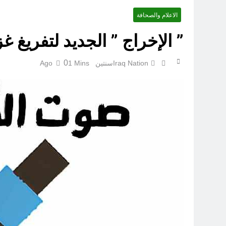
الاعلام والصحافة
” الإخراج ” الجديد لتفريغ غ
0
Iraq Nation
سنتين Ago
1 Mins
الكاتبان باقر الزبيدي ورياض سعد يحذران من الجولاني (ح 1) (وإذا كنت فيهم فأقمت لهم الصلاة فلتقم طائفة منهم معك وليأخذوا أٍسلحتهم)