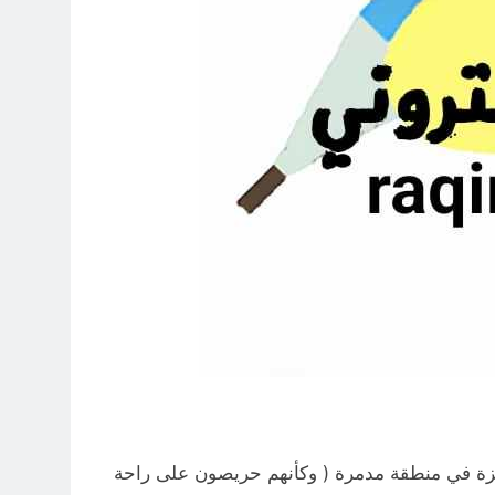
1 سنة , وانه من غير اللائق إسكان اهالي غزة في منطقة مدمرة ( وكأنهم حريصون على راحة