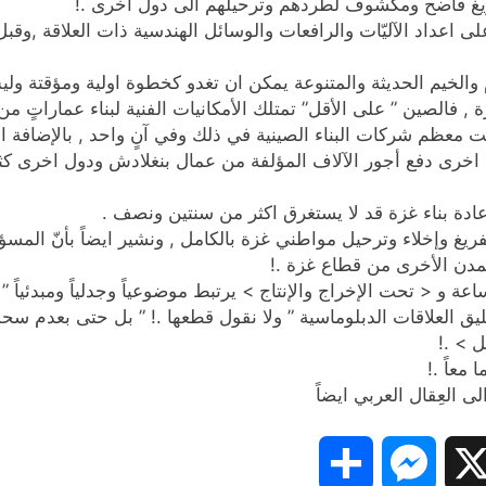
 تسويغٌ فاضح ومكشوف لطردهم وترحيلهم الى دول اخرى .!
على اعداد الآليّات والرافعات والوسائل الهندسية ذات العلاقة ,وق
ام والخيم الحديثة والمتنوعة يمكن ان تغدو كخطوة اولية ومؤقتة ول
 , فالصين ” على الأقل” تمتلك الأمكانيات الفنية لبناء عماراتٍ م
اركت معظم شركات البناء الصينية في ذلك وفي آنٍ واحد , بالإضافة 
اخرى دفع أجور الآلاف المؤلفة من عمال بنغلادش ودول اخرى كث
اعادة بناء غزة قد لا يستغرق اكثر من سنتين ونصف .
وانما بتفريغ وإخلاء وترحيل مواطني غزة بالكامل , ونشير ايضاً بأنّ 
لمدن الأخرى من قطاع غزة .!
 تحت الإخراج والإنتاج > يرتبط موضوعياً وجدلياً ومبدئياً ” وبأك
ليق العلاقات الدبلوماسية ” ولا نقول قطعها .! ” بل حتى بعدم س
 > .!
 معاً .!
ى العِقال العربي ايضاً
Share
Messenger
Snapc
X