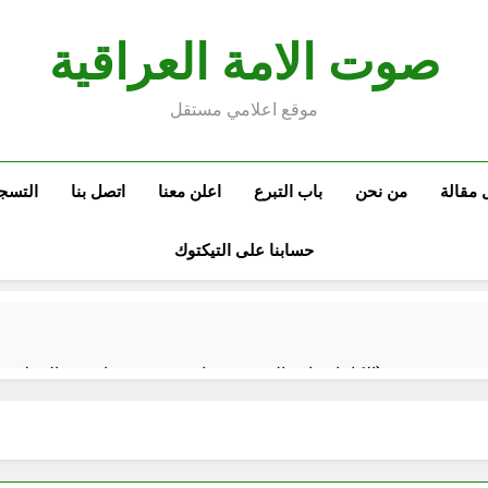
صوت الامة العراقية
موقع اعلامي مستقل
 مقالة
من نحن
باب التبرع
اعلن معنا
اتصل بنا
التسج
حسابنا على التيكتوك
الكاتبان باقر الزبيدي ورياض سعد يحذران من الجولاني (ح 2) (فاذا سجدوا فليكونوا من ورائكم)
اع الهوية الوطنية وجدلية بناء الدولة
من كان المست
ساعتين Ago
غزو الكويت 1990: قرار صدام حسين ودور دائرته العائلية في الحرب والاحتلال وعمليات النهب