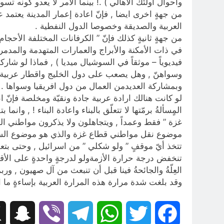
واحوال اولئك الأهالي ) .! بينما الأمر لا يعدو كونه
من جهةٍ اخرى ايضا , فإنّ اعادة إعمار المدينة يعتمد 
العربية والصديقة وخصوصا الدول النفطية .
من جهةٍ ثانيةٍ كذلك فإنّ ” الكرفانات المختلفة الأحج
في ذات الأمكنة والأبراج والعمارات المتهدمة والمدمرة
فيديوياً – موثقاً في السوشيال ميديا ) , فماذا لو ش
وسواهنّ , وهل يصعب على دول الخليج واقطار عربية 
وبمشاركة العديدمن العمال من دول افريقيا وسواها .
لو كانت هنالك ارادة عربية جادة ونقيّة ومخلصة فإنّ 
المٍسألةُ برمّتها لا تتعلّق بالبناء واعادة البناء ! , 
غزة ” فقط وعمداً , ويتجاهلون ولا يذكرون مواطني ا
موضوع نقل مواطني قطاع غزة والذي هو موضوع الساعة و <
تتخذ أيّ موقفٍ ” ولو شكلي ” من اسرائيل , وحتى بتع
تنخفض درجة حرارة الأزمةولو لدرجةٍ واحدةٍ على الأقل
العِلّةُ والجائحةُ فينا قبل أن تنبعث من آل صهيون , وربما
وقد بلغت شدة مرارة هذه المرارة العربية بإساءةٍ ما ال
hat
Viber
Telegram
WhatsApp
Twitter
Facebook