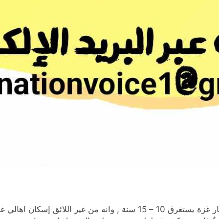
تصريحات ترامب وكبار مسؤولي ادارته بأنّ اعادة إعمار غزة يستغرق 10 – 5