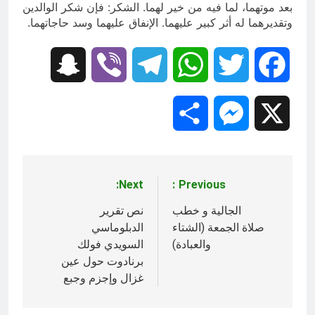
بعد موتهما، لما فيه من خير لهما. الشكر: فإن شكر الوالدين
وتقديرهما له أثر كبير عليهما. الإنفاق عليهما وسد حاجاتهما.
Snapchat
Viber
Telegram
WhatsApp
Twitter
Facebook
Share
Messenger
X
Next:
Previous:
تصفّح
المقالات
الجالية و خطب
نص تقرير
صلاة الجمعة (الشتاء
الدبلوماسي
والعبادة)‎
السويدي فولك
برنادوت حول عين
غزال وإجزم وجبع