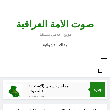
Ski
t
conten
صوت الامة العراقية
موقع اعلامي مستقل
مقالات عشوائية
مجلس حسيني (الاستجابة
جديد
للنصيحة)
3 دقائق Ago
الكاتبان باقر الزبيدي ورياض سعد يحذران
من الجولاني (ح 2) (فاذا سجدوا فليكونوا