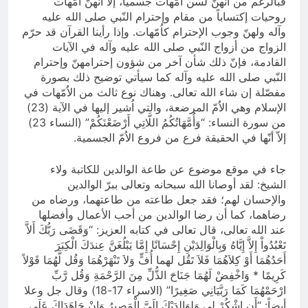
فبالرغم من أنّهنّ لسن اُمّهات جسمياً، إلاّ أنّهنّ اُمّهات
روحيات إكتساباً من مقام وإحترام النّبي صلى الله عليه
وآله ولهنّ وجوب الإحترام كاُمّهات. وإذا رأينا القرآن قد حرّم
الزواج من أزواج النّبي صلى الله عليه وآله في الآيات
القادمة، فإنّ ذلك شأن آخر من شؤون إحترامهنّ وإحترام
النّبي صلى الله عليه وآله كما سيأتي توضيح ذلك بصورة
مفصّلة إن شاء الله تعالى. وهناك نوع ثالث من الاُمّهات في
الإسلام وهي الاُمّ المرضعة، والتي اُشير إليها في الآية (23)
من سورة النساء: “وَأُمَّهَاتُكُمُ اللَّاتِي أَرْضَعْنَكُمْ” (النساء 23)
إلاّ أنّها في الحقيقة فرع من فروع الاُمّ الجسمية.
جاء في موقع موضوع عن طاعة الوالدين للكاتبة ولاء
الشيخ: لقد أوصانا الله سبحانه وتعالى ببرّ الوالدين
والإحسان لهم؛ فقد جعل طاعته من طاعتهما، ورضاه من
رضاهما، كما أن رضا الوالدين من أحب الأعمال وأفضلها
عند الله تعالى، قال تعالى في كتابه العزيز: “وَقَضَى رَبُّكَ أَلاَّ
تَعْبُدُواْ إِلاَّ إِيَّاهُ وَبِالْوَالِدَيْنِ إِحْسَانًا إِمَّا يَبْلُغَنَّ عِندَكَ الْكِبَرَ
أَحَدُهُمَا أَوْ كِلاَهُمَا فَلاَ تَقُل لهما أُفٍّ وَلاَ تَنْهَرْهُمَا وَقُل لَّهُمَا قَوْلاً
كَرِيمًا * وَاخْفِضْ لَهُمَا جَنَاحَ الذُّلِّ مِنَ الرَّحْمَةِ وَقُل رَّبِّ
ارْحَمْهُمَا كَمَا رَبَّيَانِي صَغِيرًا” (الاسراء 17-18) وقال جل وعلا
أيضاً: “أَنِ اشْكُرْ لِي وَلِوَالِدَيْكَ إِلَيَّ الْمَصِيرُ وَإِنْ جَاهَدَاكَ عَلَى