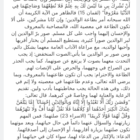
أَنْ تُشْرِكَ بِي مَا لَيْسَ لَكَ بِهِ عِلْمٌ فَلا تُطِعْهُمَا وَصَاحِبْهُمَا فِي
الدُّنْيَا مَعْرُوفاً” (لقمان 15) فالظاهر من الآية الكريمة أن
الله سبحانه أمر بطاعة الوالدين؛ وإن كانا مشركين، على ألا
تكون الطاعة في معصية الله، فالمصاحبة بالمعروف
والإحسان إليهما واجب على كل مسلم. صور برّ الوالدين إن
لبر الوالدين صوراً كثيرة، يستطيع المسلم أن يختار أقربها
وأحبها لوالديه، مع مراعاة الآداب العامة معهما بشكل دائم،
ومن صور بر الوالدين ما يأتي:الصوت المنخفض: إذ يجب
التحدث معهما بصوت لا يرتفع عن صوتهما، كما يجب الحذر
من الصراخ في وجههما، والحرص على الإنصات لهم.
الطاعة والاحترام: يجب أن تكون طاعتهما بالمعروف، وبما
يرضي الله تعالى، وعدم طاعتهما في معصيته ولا إثم في
ذلك، وفي هذه الحالة يجب مخاطبتهما بأدب ولين. تقديم
الرعاية والعناية لهما وخاصةًَ في كبرهما، قال تعالى:
“وَقَضَىٰ رَبُّكَ أَلَّا تَعْبُدُوا إِلَّا إِيَّاهُ وَبِالْوَالِدَيْنِ إِحْسَانًا ۚ إِمَّا يَبْلُغَنَّ
عِنْدَكَ الْكِبَرَ أَحَدُهُمَا أَوْ كِلَاهُمَا فَلَا تَقُلْ لَهُمَا أُفٍّ وَلَا تَنْهَرْهُمَا
وَقُلْ لَهُمَا قَوْلًا كَرِيمًا” (الاسراء 23) صلتهما: فمن المهم
زيارتهما، والسؤال عنهما دائماً في حال حياتهما، وبعد موتهما
تكون صلتهما بزيارة أقاربهما، أو الإحسان إلى أصدقائهما.
الدعاء: بالإكثار من الدعاء لهما، سواء كان في حياتهما أو