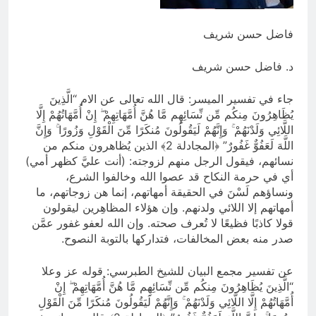
من الجولاني (ح 1) (وإذا كنت فيهم فأقمت
لهم الصلاة فلتقم طائفة منهم معك
12 ساعة Ago
وليأخذوا أٍسلحتهم)
فاضل حسن شريف
مجلس عزاء حسيني (البصيرة في
القرآن الكريم وعند العباس عليه
السلام)
د. فاضل حسن شريف
12 ساعة Ago
جاء في تفسير الميسر: قال الله تعالى عن الام “الَّذِينَ
يُظَاهِرُونَ مِنكُم مِّن نِّسَائِهِم مَّا هُنَّ أُمَّهَاتِهِمْ ۖ إِنْ أُمَّهَاتُهُمْ إِلَّا
اللَّائِي وَلَدْنَهُمْ ۚ وَإِنَّهُمْ لَيَقُولُونَ مُنكَرًا مِّنَ الْقَوْلِ وَزُورًا ۚ وَإِنَّ
اللَّهَ لَعَفُوٌّ غَفُورٌ” ﴿المجادلة 2﴾ الذين يُظاهرون منكم من
نسائهم، فيقول الرجل منهم لزوجته: (أنت عليَّ كظهر أمي)
أي في حرمة النكاح قد عصوا الله وخالفوا الشرع،
ونساؤهم لَسْنَ في الحقيقة أمهاتهم، إنما هن زوجاتهم، ما
أمهاتهم إلا اللائي ولدنهم. وإن هؤلاء المظاهِرين ليقولون
قولا كاذبًا فظيعًا لا تُعرف صحته. وإن الله لعفو غفور عمَّن
صدر منه بعض المخالفات، فتداركها بالتوبة النصوح.
عن تفسير مجمع البيان للشيخ الطبرسي: قوله عز وعلا
“الَّذِينَ يُظَاهِرُونَ مِنكُم مِّن نِّسَائِهِم مَّا هُنَّ أُمَّهَاتِهِمْ ۖ إِنْ
أُمَّهَاتُهُمْ إِلَّا اللَّائِي وَلَدْنَهُمْ ۚ وَإِنَّهُمْ لَيَقُولُونَ مُنكَرًا مِّنَ الْقَوْلِ