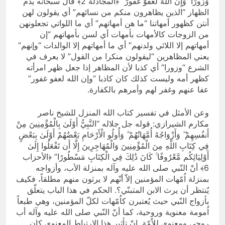
وَزُورًا ۚ وَإِنَّ اللَّهَ لَعَفُوٌّ غَفُورٌ” ﴿المجادلة 2﴾ قال سبحانه يذم
الظهار “الذين يظاهرون منكم من نسائهم” أي يقولون لهن
أنتن كظهور أمهاتنا “ما هن أمهاتهم” أي ما اللواتي تجعلونهن
من الزوجات كالأمهات بأمهات أي لسن بأمهاتهم “إن
أمهاتهم إلا اللائي ولدنهم” أي ما أمهاتهم إلا الوالدات “وإنهم”
يعني المظاهرين “ليقولون منكرا من القول” لا يعرف في
الشرع “وزورا” أي كذبا لأن المظاهر إذا جعل ظهر امرأته
كظهر أمه وليست كذلك كان كاذبا “وإن الله لعفو غفور”
عفا عنهم وغفر لهم وأمرهم بالكفارة.
وعن الأمثل في تفسير كتاب الله المنزل للشيخ ناصر
مكارم الشيرازي: قوله جل جلاله “النَّبِيُّ أَوْلَىٰ بِالْمُؤْمِنِينَ مِنْ
أَنفُسِهِمْ ۖ وَأَزْوَاجُهُ أُمَّهَاتُهُمْ ۗ وَأُولُو الْأَرْحَامِ بَعْضُهُمْ أَوْلَىٰ بِبَعْضٍ
فِي كِتَابِ اللَّهِ مِنَ الْمُؤْمِنِينَ وَالْمُهَاجِرِينَ إِلَّا أَن تَفْعَلُوا إِلَىٰ
أَوْلِيَائِكُم مَّعْرُوفًا ۚ كَانَ ذَٰلِكَ فِي الْكِتَابِ مَسْطُورًا” ﴿الأحزاب
6﴾ أنّ النّبي صلى الله عليه وآله بمنزلة الأب، وأزواجه
بمنزلة اُمّهات المؤمنين إلاّ أنّهم لا يرثون منهم مطلقاً، فكيف
يُنتظر أن يرث الابن المتبنّي؟. الحكم في هذا الباب يتعلّق
بأزواج النّبي حيث يُعتبرن كاُمّهات لكلّ المؤمنين، وهي طبعاً
اُمومة معنوية وروحية، كما أنّ النّبي صلى الله عليه وآله أب
روحي ومعنوي للاُمّة. إنّ تأثير هذا الإرتباط المعنوي كان