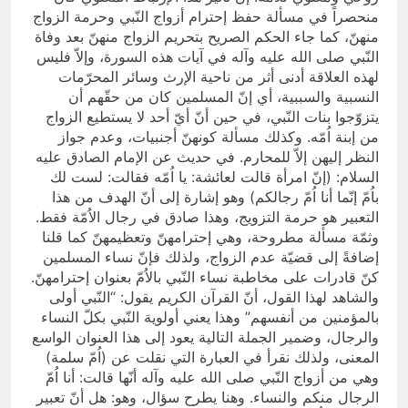
منحصراً في مسألة حفظ إحترام أزواج النّبي وحرمة الزواج
منهنّ، كما جاء الحكم الصريح بتحريم الزواج منهنّ بعد وفاة
النّبي صلى الله عليه وآله في آيات هذه السورة، وإلاّ فليس
لهذه العلاقة أدنى أثر من ناحية الإرث وسائر المحرّمات
النسبية والسببية، أي إنّ المسلمين كان من حقّهم أن
يتزوّجوا بنات النّبي، في حين أنّ أيّ أحد لا يستطيع الزواج
من إبنة اُمّه. وكذلك مسألة كونهنّ أجنبيات، وعدم جواز
النظر إليهن إلاّ للمحارم. في حديث عن الإمام الصادق عليه
السلام: (إنّ امرأة قالت لعائشة: يا اُمّه فقالت: لست لك
باُمّ إنّما أنا اُمّ رجالكم) وهو إشارة إلى أنّ الهدف من هذا
التعبير هو حرمة التزويج، وهذا صادق في رجال الاُمّة فقط.
وثمّة مسألة مطروحة، وهي إحترامهنّ وتعظيمهنّ كما قلنا
إضافةً إلى قضيّة عدم الزواج، ولذلك فإنّ نساء المسلمين
كنّ قادرات على مخاطبة نساء النّبي بالاُمّ بعنوان إحترامهنّ.
والشاهد لهذا القول، أنّ القرآن الكريم يقول: “النّبي أولى
بالمؤمنين من أنفسهم” وهذا يعني أولوية النّبي بكلّ النساء
والرجال، وضمير الجملة التالية يعود إلى هذا العنوان الواسع
المعنى، ولذلك نقرأ في العبارة التي نقلت عن (اُمّ سلمة)
وهي من أزواج النّبي صلى الله عليه وآله أنّها قالت: أنا اُمّ
الرجال منكم والنساء. وهنا يطرح سؤال، وهو: هل أنّ تعبير