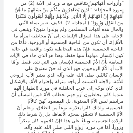
“وأزواجه اُمّهاتهم” يتناقض مع ما ورد في الآية (2) من
سورة المجادلة: “الَّذِينَ يُظَاهِرُونَ مِنْكُمْ مِنْ نِسَائِهِمْ مَا هُنَّ
أُمَّهَاتِهِمْ إِنْ أُمَّهَاتُهُمْ إِلَّا اللَّائِي وَلَدْنَهُمْ وَإِنَّهُمْ لَيَقُولُونَ مُنْكَرًا
مِنَ الْقَوْلِ وَزُورًا” (المجادلة 2). فكيف تعتبر نساء النّبي
والحال هذه اُمّهات المسلمين ولم يولدوا منهنّ؟ وينبغي في
الإجابة على هذا السؤال الإلتفات إلى أنّ مخاطبة امرأة ما
بالاُمّ إمّا أن تكون من الناحية الجسمية أو الروحية. فأمّا من
الناحية الجسمية: فإنّ هذه المخاطبة تكون واقعية في حالة
كون الإنسان مولوداً منها فقط، وهذا هو الذي جاء في الآيات
السابقة بأنّ الاُمّ الجسمية للإنسان هي التي تلده فقط. وأمّا
الأب أو الاُمّ الروحيين، فهو الذي له حقّ معنويّ على
الإنسان كالنّبي صلى الله عليه وآله الذي يعتبر الأب الروحي
للاُمّة، ولأجله اكتسبت أزواجه منزلة وإحترام الاُمّ. والإشكال
الذي كان يوجّه إلى عرب الجاهلية في مورد (الظهار) أنّهم
عندما كانوا يخاطبون أزواجهم بخطاب الاُمّ فمن المسلّم أنّ
مرادهم ليس الاُمّ المعنوية، بل المقصود أنّهنّ كالاُمّ
الجسمية، ولذلك كانوا يعدّونه نوعاً من الطلاق، ونعلم أنّ
الاُمّ الجسمية لا تتحقّق بمجرّد الألفاظ، بل إنّ شرط ذلك
الولادة الجسمية، وبناءً على هذا فإنّ كلامهم كان منكراً
وزوراً. أمّا في مورد أزواج النّبي صلى الله عليه وآله،