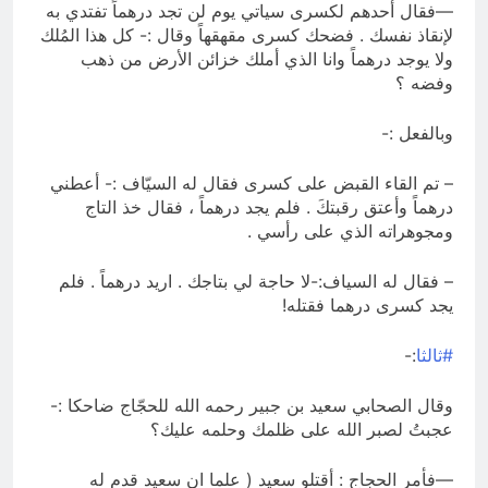
—فقال أحدهم لكسرى سياتي يوم لن تجد درهماً تفتدي به
لإنقاذ نفسك . فضحك كسرى مقهقهاً وقال :- كل هذا المُلك
ولا يوجد درهماً وانا الذي أملك خزائن الأرض من ذهب
وفضه ؟
وبالفعل :-
– تم القاء القبض على كسرى فقال له السيّاف :- أعطني
درهماً وأعتق رقبتكَ . فلم يجد درهماً ، فقال خذ التاج
ومجوهراته الذي على رأسي .
– فقال له السياف:-لا حاجة لي بتاجك . اريد درهماً . فلم
يجد كسرى درهما فقتله!
#ثالثا
:-
وقال الصحابي سعيد بن جبير رحمه الله للحجّاج ضاحكا :-
عجبتُ لصبر الله على ظلمك وحلمه عليك؟
—فأمر الحجاج : أقتلو سعيد ( علما ان سعيد قدم له