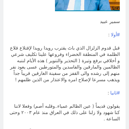
للانهيار
13 ساعة Ago
الانتحار / راي الفلسفة التجريدية
للانسان
سمير عبيد
14 ساعة Ago
#أولا
:
قبل قدوم الزلزال الذي باتَ يقترب رويدا رويدا لإقتلاع قلاع
الظلمة في المنطقة الخضراء وفروعها علينا تكليف شرعي
و أخلاقي برفع وتيرة ( التحذير والتنوير ) هذه الأيام لننبه
الظالمين والمارقين والفاسدين والمتورطين عسى يعود نفر
منهم إلى رشده والى القفز من سفينة الغارقين قريباً جداً
ويذهب مسرعا لإصلاح امره والاعتذار من الذين ظلمهم !
#ثانيا
:
يقولون قديماً ( عين الظالم عمياء..وقلبه أصم) وفعلا لاننا
كنا شهود ولا زلنا على ذلك في العراق منذ عام ٢٠٠٣ وحتى
الساعة .