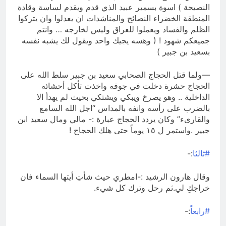
النصيحة ) اسوة بسمير عبيد الذي قدم ويقدم لساسة وقادة
المنطقة الخضراء النصائح والمناشدات ان يعدلوا وان يتركوا
الظلم والفساد ويعملوا للعراق وليس لخارجه … وانتم
جميعكم شهود ! ( وهسه يجيك واحد ويقول لك يشبه نفسه
بسعيد بن جبير )
—ولما قتل الحجاج الصحابي سعيد بن جبير سلط الله على
الحجاج حشرة دخلت في جوفه واخذت تأكل أحشائه
الداخلية .. وهو يصرخ ويبكي ويشتكي بحيث لم يهدأ الا
بالضرب على رأسه وانفه بالمداس “اجل الله السامع
والقارىء” وكان يردد الحجاج عبارة :- مالي ومال سعيد ابن
جبير .واستمر ل ١٥ يوماً حتى هلك الحجاج !
#ثالثا
:-
وقال هارون الرشيد :-امطري حيث شأتِ أيتها السماء فان
خراجكِ لي.ثم رحل وترك كل شيء.
#رابعاً
:-