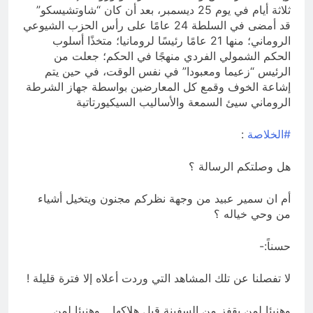
ثلاثة أيام في يوم 25 ديسمبر، بعد أن كان “شاوتشيسكو”
قد أمضى في السلطة 24 عامًا على رأس الحزب الشيوعي
الروماني؛ منها 21 عامًا رئيسًا لرومانيا؛ متخذًا أسلوب
الحكم الشمولي الفردي منهجًا في الحكم؛ جعلت من
الرئيس “زعيما ومعبودا” في نفس الوقت، في حين يتم
إشاعة الخوف وقمع كل المعارضين بواسطة جهاز الشرطة
الروماني سيئ السمعة والأساليب السيكيورتاتية
#الخلاصة
:
هل وصلتكم الرسالة ؟
أم ان سمير عبيد من وجهة نظركم مجنون ويتخيل أشياء
من وحي خياله ؟
حسناً:-
لا تفصلنا عن تلك المشاهد التي وردت أعلاه إلا فترة قليلة !
وهنيئا لمن يقفز من السفينة قبل هلاكها .. وهنيئا لمن