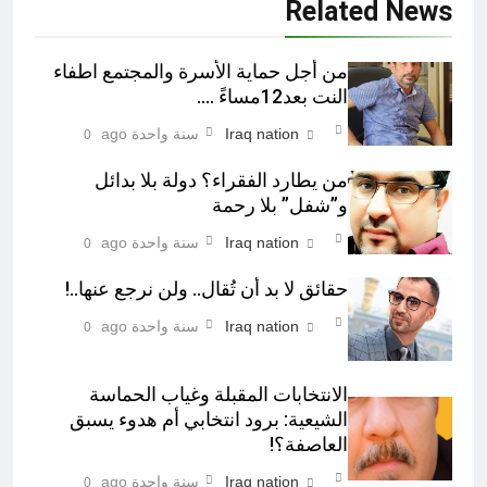
Related News
من أجل حماية الأسرة والمجتمع اطفاء
النت بعد12مساءً ….
Iraq nation
سنة واحدة ago
0
من يطارد الفقراء؟ دولة بلا بدائل
و”شفل” بلا رحمة
Iraq nation
سنة واحدة ago
0
حقائق لا بد أن تُقال.. ولن نرجع عنها..!
Iraq nation
سنة واحدة ago
0
الانتخابات المقبلة وغياب الحماسة
الشيعية: برود انتخابي أم هدوء يسبق
العاصفة؟!
Iraq nation
سنة واحدة ago
0