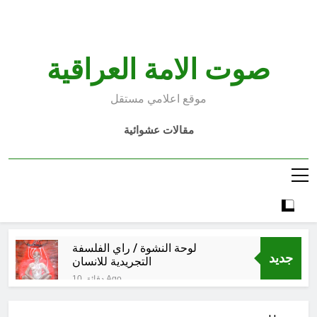
Ski
t
conten
صوت الامة العراقية
موقع اعلامي مستقل
مقالات عشوائية
لوحة النشوة / راي الفلسفة
جديد
التجريدية للانسان
10 دقائق Ago
الولاية التكوينية / راي الفلسفة
التجريدية للانسان