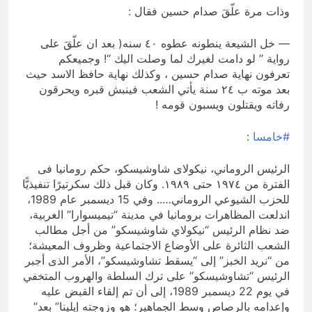
وذات مرة علّقَ صدام حسين فقال :
— خل الشيعة ينطونه عطوه ٤٠ سنه( بعد ان علّقَ على
رواية ” لو دامت لغيرك لما وصلت اليك “! وجميعكم
تعرفون نهاية صدام حسين ، وكذلك نهاية حافظ الاسد حيث
بعد موته ب ٢٤ سنة يأتي الشعب فينبش قبره ويحرقون
رفاته ويقتلون ويسبون قومه !
#خامسا
:
الرئيس الروماني، نيكولاى شاوشيسكو، حكم رومانيا فى
الفترة من ١٩٧٤ حتى ١٩٨٩. وكان قبل ذلك سكرتيرًا تنفيذيًّا
للحزب الشيوعي الروماني….. وفي 15 ديسمبر عام 1989،
اندلعت المظاهرات برومانيا في مدينة “تيميسوارا” الغربية،
ضد نظام الرئيس “نيكولاي شاوشيسكو” من أجل مطالب
الشعب الثائرة على الأوضاع الاجتماعية وظروف المعيشة؛
من “نريد الخبز” إلى “يسقط تشاوشيسكو”، الأمر الذى أجبر
الرئيس “تشاوشيسكو” على ترك السلطة والهروب المتخفي
في يوم 22 ديسمبر 1989، إلى أن تم إلقاء القبض عليه
وإعدامه بالرصاص وسط الجماهير؛ هو وزوجته ‪”إيلينا” بعد