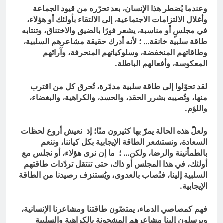
وعندما يُضطر هذا الإنسان، بعد تحرّره من قيود الجماعة
وأغلال الالتزامات الاجتماعية، إلى الالتقاء بأولئك أو هؤلاء،
في مجلسٍ أو مناسبة، يشعر فورًا بالضيق والاختناق، وتنتابه
طاقة سلبية خانقة… ؛ لأنه أدرك حقيقة مشاعرهم السلبية،
وطاقاتهم المنخفضة، وسلوكياتهم المنحرفة، وآرائهم
المعكوسة، وأفعالهم الباطلة.
لقد تحوّلوا إلى طاقة سلبية مدمّرة، تُحرق كل من اقترب
منها، وتُصيبه بشرر الحقد، والحسد، والكراهية، والبغضاء،
واللؤم.
ولعلّ هذه الحالة يمرّ بها كثيرون منّا؛ إذ نعيش أروع لحظات
السعادة، ونستشعر الطاقة الإيجابية بكل كياننا، وننعم
بالطمأنينة والرضا، ولكن… ؛ ما إن نرى هؤلاء، أو نجلس مع
أولئك، في هذا المجلس أو ذاك، حتى تنتقل تردّدات طاقتهم
السلبية إلينا، فنُصاب بالعدوى، ويُستنزف رصيدنا من الطاقة
الإيجابية.
فهم كمصاصي الدماء، يمتصّون طاقتنا ومشاعرنا الإنسانية،
ويرسلون إلينا مشاعرهم المشحونة بالكراهية والسلبية