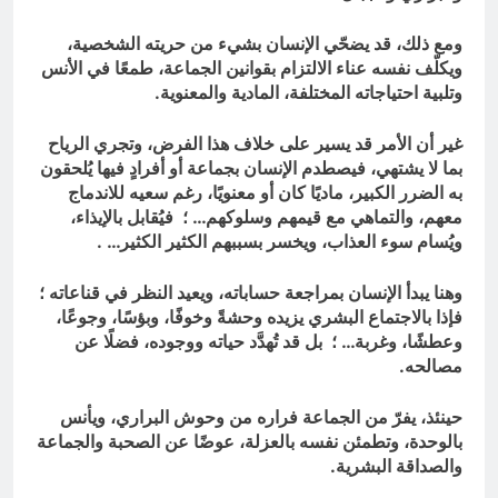
ومع ذلك، قد يضحّي الإنسان بشيء من حريته الشخصية،
ويكلّف نفسه عناء الالتزام بقوانين الجماعة، طمعًا في الأنس
وتلبية احتياجاته المختلفة، المادية والمعنوية.
غير أن الأمر قد يسير على خلاف هذا الفرض، وتجري الرياح
بما لا يشتهي، فيصطدم الإنسان بجماعة أو أفرادٍ فيها يُلحقون
به الضرر الكبير، ماديًا كان أو معنويًا، رغم سعيه للاندماج
معهم، والتماهي مع قيمهم وسلوكهم… ؛ فيُقابل بالإيذاء،
ويُسام سوء العذاب، ويخسر بسببهم الكثير الكثير…
.
وهنا يبدأ الإنسان بمراجعة حساباته، ويعيد النظر في قناعاته ؛
فإذا بالاجتماع البشري يزيده وحشةً وخوفًا، وبؤسًا، وجوعًا،
وعطشًا، وغربة… ؛ بل قد تُهدَّد حياته ووجوده، فضلًا عن
مصالحه.
حينئذ، يفرّ من الجماعة فراره من وحوش البراري، ويأنس
بالوحدة، وتطمئن نفسه بالعزلة، عوضًا عن الصحبة والجماعة
والصداقة البشرية.