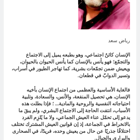
وأحكام الشرائع والأديان
12 ساعة Ago
سَأُنَبِّئُكَ بِتَأْوِيلِ مَا لَمْ تَسْتَطِعْ فهمه في
“اتفاقية مكة” شرطي الناتو الخليجي
النووي الجديد لتحجيم دور إيران وفصائلها
16 ساعة Ago
الولائية وحتى إسرائيل؟
رياض سعد
الإنسان كائنٌ اجتماعي، وهو بطبعه يميل إلى الاجتماع
والتجمّع؛ فهو يأنس بالإنسان كما يأنس الحيوان بالحيوان،
ويعيش ضمن تجمّعات بشرية، كما تهاجر الطيور في أسراب،
وتسير الدوابّ في قطعان.
فالغاية الأساسية والعظمى من اجتماع الإنسان بأخيه
الإنسان، هي تحصيل المنفعة، والأنس، والسعادة، وتلبية
احتياجاته النفسية والروحية والمادية… ؛ فإذا بطلت هذه
الأسباب، انتفت الحاجة إلى الاجتماع البشري، ولم يبقَ ما
يدعو إلى تحمّل عناء العيش الجماعي، ولا ما يُلزِم الفرد
بالانخراط في الجماعة، إذ إن قوانين العيش المشترك تختلف
اختلافًا جذريًا عن حال من يعيش وحده، فريدًا، في الصحارى
والبراري والجبال.