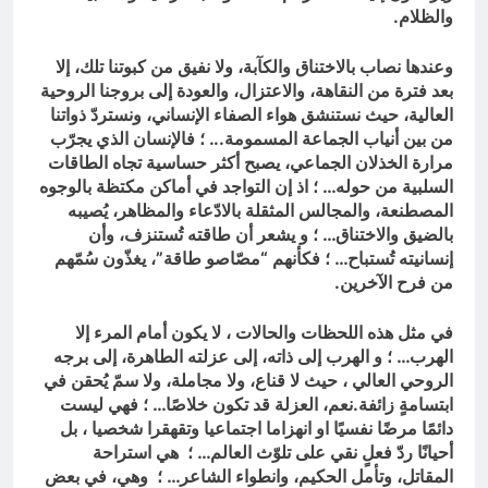
والظلام.
وعندها نصاب بالاختناق والكآبة، ولا نفيق من كبوتنا تلك، إلا
بعد فترة من النقاهة، والاعتزال، والعودة إلى بروجنا الروحية
العالية، حيث نستنشق هواء الصفاء الإنساني، ونستردّ ذواتنا
من بين أنياب الجماعة المسمومة.
.. ؛
فالإنسان الذي يجرّب
مرارة الخذلان الجماعي، يصبح أكثر حساسية تجاه الطاقات
السلبية من حوله… ؛ اذ إن التواجد في أماكن مكتظة بالوجوه
المصطنعة، والمجالس المثقلة بالادّعاء والمظاهر، يُصيبه
بالضيق والاختناق… ؛ و يشعر أن طاقته تُستنزف، وأن
إنسانيته تُستباح… ؛ فكأنهم “مصّاصو طاقة”، يغذّون سُمّهم
من فرح الآخرين.
في مثل هذه اللحظات والحالات ، لا يكون أمام المرء إلا
الهرب… ؛ و الهرب إلى ذاته، إلى عزلته الطاهرة، إلى برجه
الروحي العالي ، حيث لا قناع، ولا مجاملة، ولا سمّ يُحقن في
ابتسامةٍ زائفة.
نعم، العزلة قد تكون خلاصًا… ؛ فهي ليست
دائمًا مرضًا نفسيًا او انهزاما اجتماعيا وتقهقرا شخصيا ، بل
أحيانًا ردّ فعلٍ نقي على تلوّث العالم… ؛ هي استراحة
المقاتل، وتأمل الحكيم، وانطواء الشاعر… ؛ وهي، في بعض