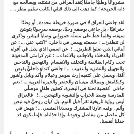
مشروعًا وطنيًا جامعًا يُنقذ العراقي من تشتته، ويصالحه مع
ذاته الجريحة ؛ كما ذهب الى ذلك قبلي الكاتب سليم مطر … .
لقد جاءني العراق لا في صورة خريطة محددة , أو وطنًا
جغرافيًا ، بل جاءني بوصفه وحيًا، بوصفه سرجونًا يتوشح
سيفه، وقلماً خطّ على مسلّة حمورابي وصاياً للبشر، وذكرى
لن تنطفئ… ؛ سمعته يهمس في داخلي: “اكتب عني … ؛ عن
أبنائي الذين ضلوا الطريق… ؛ عن اسمي الذي يذبل في أفواه
الغرباء والدخلاء والاجانب والاعداء … ؛ عن كرامتي المدفونة
تحت ركام الطائفية والتخلف والانقسام والتهجين والتدجين
والتجهيل والتشويه والتغييب … ؛ جاءني كنداءٍ داخليٍّ يفيض
ألمًا، ويحمل على كتفيه إرث سومر وعيلام وأكد وبابل وآشور
وكلكامش وممالك ميسان والحضر والحيرة العربية … ؛ نعم
جاءني كغضبة نخلة في البصرة، كحنين طفلٍ موصلّي
للمدرسة وسط الخراب والتشويه والتهجين … ؛ فالعراق
ليس رواية تاريخية تقرأ قبل النوم، بل كيان روحيٌّ فيه نبض
وألم ,
وفيه عارنا المشترك ومجدنا المنسي … ؛ ينهض في
كل مفصل من مفاصل وجودنا، وإذا خذلناه، فإننا نكون قد
خذلنا أنفسنا.