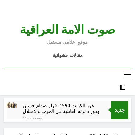
Ski
t
conten
صوت الامة العراقية
موقع اعلامي مستقل
مقالات عشوائية
غزو الكويت 1990: قرار صدام حسين
جديد
ودور دائرته العائلية في الحرب والاحتلال
وعمليات النهب
11 دقيقة Ago
السابع من آب يوم الشهيد الأشوري قيم
الشهادة عند الأشوريين ودور الشهيد في