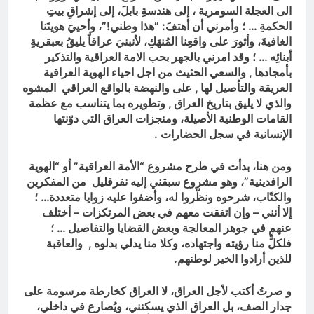
الى العجلة السومرية ، إلى هندسةِ بابلَ، إلى إشراقِ بيتِ
الحكمةِ … ؛ وأمرني أن أهتفَ: “هذا وطني!”، وأحييَ هويتَنا
الغافيةَ، وأثورَ على واقعِنا المُنهَكِ، لأنبنيَ عراقاً يليقُ بعبقريةِ
أبنائِه … ؛ وقد امرني بالجهر بحب الامة العراقية والتذكير
بأمجادها , والسعي الحثيث من اجل احياء الهوية العراقية
العريقة والتأصيل لها , على والنهضة بالواقع العراقي المشوه
والذي لا يليق بتاريخ العراق , وتطويره بما يتناسب مع عظمة
القامات الوطنية الأصيلة، ومنجزات العراق التي دوّنتها
الإنسانية في سجل الحضارات .
ومن هنا، بدأت في طرح مشروع “الأمة العراقية” أو “الهوية
الرافدينية”، وهو مشروع سبقني إليه نفرقليل من المفكرين
والكتّاب، شرحوه ونظّروا له، وأضفوا عليه زوايا متعددة… ؛
إلا أنني – وإن اتفقت معهم في بعض المرتكزات – أختلف
عنهم في جوهر المعالجة وبعض القضايا والتفاصيل … ؛
فلكلٍّ منا رؤيته واجتهاده، وكلا منا يدلي بدلوه , والعاقبة
للذين أرادوا الخير لوطنهم.
و
صرتُ أكتب لأجل العراق، لا العراق كخارطة مرسومة على
جدار الصف، بل العراق الذي يسكنني، ويُصارع في داخلي،