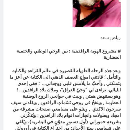
بالعراق (جر الشيعة..لحرب مع سوريا
8 ساعات Ago
الجولاني) و(قصف السعودية) و(استهداف
ماذا لو..تحليل حالة البنية الأسلامية
الامريكان..والتهديد باجتياح الكويت)
بأستبعاد العترة النبوية الطاهرة من
المشهد الأسلامي..!!
8 ساعات Ago
رياض سعد
# مشروع الهوية الرافدينية : بين الوحي الوطني والحتمية
الحضارية
وبعد هذه الرحلة الطويلة القصيرة في عالم القراءة والكتابة
والتأمل ؛ قادتني امواج العصف الذهني الى الكتابة عن أعز ما
يتملكني , وأحبّ ما يلامس قلبي ووجداني… ؛ ففي إحدى
الليالي، تراءى لي “وحيُ العراق”، وملاك بلاد الرافدين… ؛
وهو يستنهض همتي , ويبث في جوانحي الروح الوطنية
العظيمة , وينفخُ في روحي نَسَماتِ الرافدينِ , ويقلدني سيف
سرجون الاكدي , ويتلو على مسامعي صفحات مشرقة من
امجاد وبطولات وانجازات اقوام بلاد الرافدين ؛ ويُذكّرني
بشريعةِ حمورابي (أول دستورٍ مدوّنٍ في البشرية)، ويُلقي
على مَسامعي سِيَرَ الأجدادِ: من اختراع الكتابةِ في أوروكَ ,