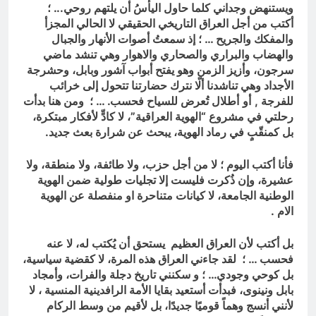
ويستنهض وجداني كلما حاول اليأسُ أن يلتهم روحي.
.. ؛
أكتب من أجل العراق التاريخي الحقيقي لا الحالي المجزأ
والمفكك والجريح … ؛
إذ سمعتُ أصوات الأنهار والجبال
والهضاب والبراري والصحاري والاهوار وهي تنشد ماضي
سرجون، وأزيز الزمن وهو يفتح أبواب آشور وبابل، وحشرجة
الأجداد وهي تناشدنا ألّا نترك حضارتنا تتحول إلى خرائب
للفرجة ,
أو
أطلال تُعرض للسياح فحسب. … ؛ ومن هنا بدأت
رحلتي في مشروع “الهوية العراقية”، لا كادٍّ لأفكار مبتكرة،
بل كمنقّبٍ في رماد الهوية، يبحث عن شرارة بعث جديد.
فأنا أكتب اليوم ؛ لا من أجل حزب، ولا طائفة، ولا منطقة، ولا
عشيرة، وإن ذُكرت فليست إلا تجليات طولية ضمن الهوية
الوطنية الجامعة، لا كيانات متناحرة او منفصلة عن الهوية
الام .
بل أكتب لأن العراق العظيم يستحق أن يُكتب له، لا عنه
فحسب … ؛ لقد جاءني العراق هذه المرة، لا كقضية سياسية،
بل كوحي وجودي… ؛ و سكنني تاريخ دجلة والفرات، وأمجاد
بابل ونينوى، فبدأت أستعيد بقايا الأمة الرافدينية المنسية ، لا
لأنني أنسج وهماً قوميًا جديدًا، بل لأقيم من وسط الركام