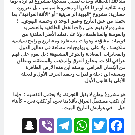
منذ تلك اللحظة، وجدت نفسي مسكوناً بمشروع لم أرده يوماً
زينة ثقافية او ترفا فكريا او مشروعا سياسيا ، بل ضرورة
حضارية: مشروع “الهوية الرافدينية” أو “الأمّة العراقية”، بما
تحمله من عبق التأريخ وعمق الوجدان وحتمية النهوض… ؛
مشروع لا يقوم على ردّات الفعل الطائفية والعنصرية
والقومية والمناطقية ، ولا على تقليد الأطر الجاهزة من
قوميات مشوّهة وهويات مستعارة ومشاريع وبرامج سياسية
منكوسة ، ولا على ايديولوجيات مصنّعة في دهاليز الدول
والمخابرات المعادية والدوائر المشبوهة ؛ بل يقوم على فهم
عراقي للذات، يتجاوز العرق والمذهب والمنطقة، وينطلق
من الإنسان العراقي بوصفه ابن هذه الارض الطاهرة ,
وبصفته ابن دجلة والفرات وحفيد الحرف الأول والعجلة
الأولى والقانون الأول.
هو مشروعُ وطنٍ لا يقبل التجزئة، ولا يحتمل التقسيم ؛ فإما
أن نكتب مستقبل العراق بأقلامنا نحن، أو نُكتَبَ نحن – كأبناء
جيل – في هوامش التاريخ الميت.
Snapchat
Viber
Telegram
WhatsApp
Twitter
Facebook