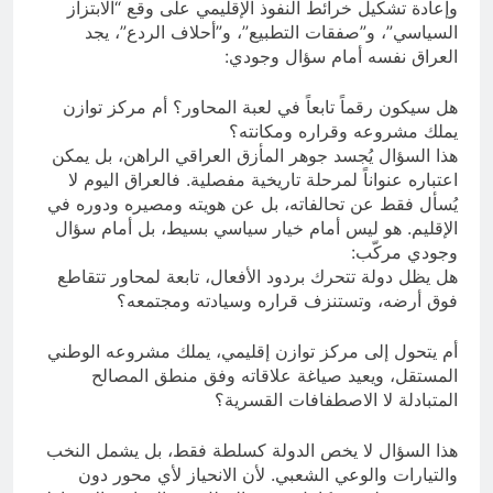
وإعادة تشكيل خرائط النفوذ الإقليمي على وقع “الابتزاز
السياسي”، و”صفقات التطبيع”، و”أحلاف الردع”، يجد
العراق نفسه أمام سؤال وجودي:
هل سيكون رقماً تابعاً في لعبة المحاور؟ أم مركز توازن
يملك مشروعه وقراره ومكانته؟
هذا السؤال يُجسد جوهر المأزق العراقي الراهن، بل يمكن
اعتباره عنواناً لمرحلة تاريخية مفصلية. فالعراق اليوم لا
يُسأل فقط عن تحالفاته، بل عن هويته ومصيره ودوره في
الإقليم. هو ليس أمام خيار سياسي بسيط، بل أمام سؤال
وجودي مركّب:
هل يظل دولة تتحرك بردود الأفعال، تابعة لمحاور تتقاطع
فوق أرضه، وتستنزف قراره وسيادته ومجتمعه؟
أم يتحول إلى مركز توازن إقليمي، يملك مشروعه الوطني
المستقل، ويعيد صياغة علاقاته وفق منطق المصالح
المتبادلة لا الاصطفافات القسرية؟
هذا السؤال لا يخص الدولة كسلطة فقط، بل يشمل النخب
والتيارات والوعي الشعبي. لأن الانحياز لأي محور دون