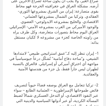
صراع الغير، ولا يجب أن يكون ساحة لصراع الآخرين على
أرضه. مشكلة العراق في جغرافيته الحرجة فهو محاط
بقوى متصارعة: إيران من الشرق بمشروعها الثوري-
العقائدي. وتركيا من الشمال بمشروعها العثماني-
الاقتصادي. والخليج بمشروعه الايدولوجي- العضوي.
والوجود الأميركي من الغرب بمشروعه الأمني- الإسرائيلي.
العراق اليوم محاط بتصورات متعارضة، وكل طرف يراه
من زاويته الخاصة كجزء من مشروعه لا ككيان مستقل
بذاته:
1- إيران تنظر إليه كـ”عمق استراتيجي طبيعي” لامتدادها
الشيعي، و”ساحة دفاع أمامية” تُشكّل درعاً جيوسياسياً في
مواجهة أي اختراق أميركي أو إسرائيلي. فالعراق بالنسبة
لطهران ليس جاراً فقط، بل جزء من هندستها الأمنية
والعقائدية.
2- تركيا تتعامل مع العراق بوصفه فضاءً حيوياً لتصريف
فائض طموحاتها الإمبراطورية – العثمانية الطابع – سواء
عبر النفوذ الاقتصادي، أو التدخل العسكري شمالاً لضبط
المسألة الكردية، أو عبر أدواتها السياسية والدينية التي
تتحرك في الساحة السنية.