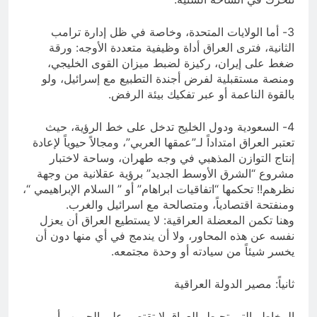
3- أما الولايات المتحدة، وخاصة في ظل إدارة ترامب
الثانية، فترى العراق أداة وظيفية متعددة الأوجه: ورقة
ضغط على إيران، ركيزة لضبط ميزان القوى الخليجي،
ومنصة مستقبلية لفرض أجندة التطبيع مع إسرائيل، ولو
بالقوة الناعمة أو عبر تفكيك بيئة الرفض.
4- السعودية ودول الخليج تدخل على خط الرؤية، حيث
تعتبر العراق امتداداً لـ”عمقها العربي”، ومجالاً حيوياً لإعادة
إنتاج التوازن المذهبي في وجه طهران، وساحة لاختبار
مشروع “الشرق الأوسط الجديد” برؤية عقلانية من وجهة
نظرهم!! تحكمها “اتفاقيات ابراهام” أو ” السلام الإبراهيمي “،
ومنفتحة اقتصادياً، ومتصالحة مع اسرائيل والغرب.
وهنا تكمن المعضلة العراقية: لا يستطيع العراق أن يعزل
نفسه عن هذه المحاور، ولا أن يندمج في أي منها دون أن
يخسر شيئاً من سيادته أو وحدة مجتمعه.
ثانياً: مصير الدولة العراقية
المخاطر التي تحيط بالعراق لا تقتصر على الحروب أو