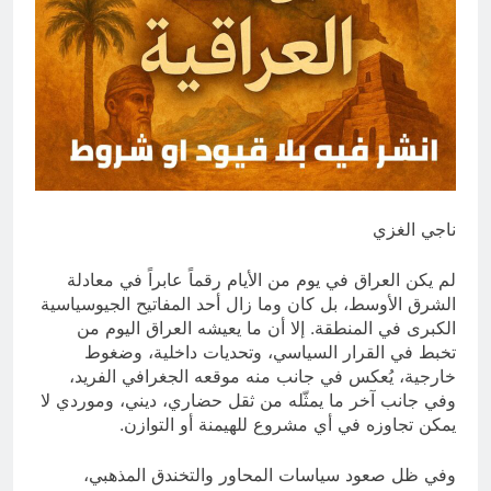
4 ساعات Ago
تفكيك شلل الطاقة: الاقتصاد السياسي
لأزمة الكهرباء في العراق
6 ساعات Ago
ناجي الغزي
لم يكن العراق في يوم من الأيام رقماً عابراً في معادلة
الشرق الأوسط، بل كان وما زال أحد المفاتيح الجيوسياسية
الكبرى في المنطقة. إلا أن ما يعيشه العراق اليوم من
تخبط في القرار السياسي، وتحديات داخلية، وضغوط
خارجية، يُعكس في جانب منه موقعه الجغرافي الفريد،
وفي جانب آخر ما يمثّله من ثقل حضاري، ديني، وموردي لا
يمكن تجاوزه في أي مشروع للهيمنة أو التوازن.
وفي ظل صعود سياسات المحاور والتخندق المذهبي،