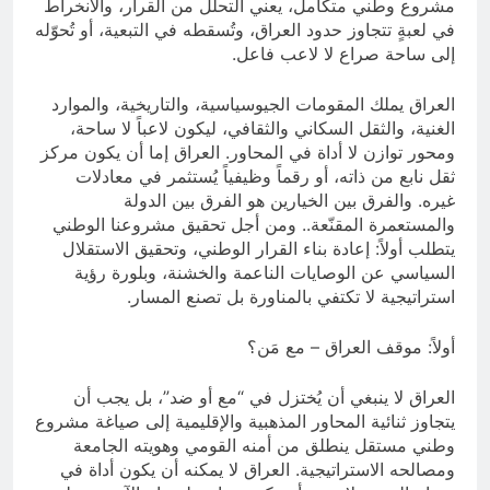
مشروع وطني متكامل، يعني التحلل من القرار، والانخراط
في لعبةٍ تتجاوز حدود العراق، وتُسقطه في التبعية، أو تُحوّله
إلى ساحة صراع لا لاعب فاعل.
العراق يملك المقومات الجيوسياسية، والتاريخية، والموارد
الغنية، والثقل السكاني والثقافي، ليكون لاعباً لا ساحة،
ومحور توازن لا أداة في المحاور. العراق إما أن يكون مركز
ثقل نابع من ذاته، أو رقماً وظيفياً يُستثمر في معادلات
غيره. والفرق بين الخيارين هو الفرق بين الدولة
والمستعمرة المقنّعة.. ومن أجل تحقيق مشروعنا الوطني
يتطلب أولاً: إعادة بناء القرار الوطني، وتحقيق الاستقلال
السياسي عن الوصايات الناعمة والخشنة، وبلورة رؤية
استراتيجية لا تكتفي بالمناورة بل تصنع المسار.
أولاً: موقف العراق – مع مَن؟
العراق لا ينبغي أن يُختزل في “مع أو ضد”، بل يجب أن
يتجاوز ثنائية المحاور المذهبية والإقليمية إلى صياغة مشروع
وطني مستقل ينطلق من أمنه القومي وهويته الجامعة
ومصالحه الاستراتيجية. العراق لا يمكنه أن يكون أداة في