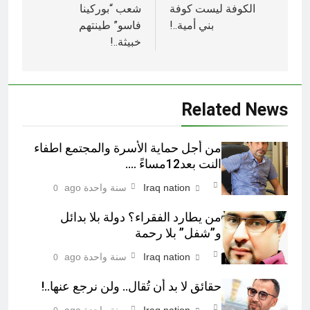
المقالات
الكوفة ليست كوفة
شعب “بوركينا
بني أمية..!
فاسو” طينتهم
خبيثة..!
Related News
من أجل حماية الأسرة والمجتمع اطفاء
النت بعد12مساءً ….
Iraq nation
سنة واحدة ago
0
من يطارد الفقراء؟ دولة بلا بدائل
و”شفل” بلا رحمة
Iraq nation
سنة واحدة ago
0
حقائق لا بد أن تُقال.. ولن نرجع عنها..!