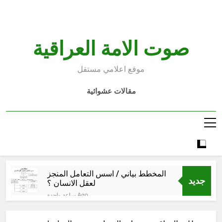
Ski
t
conten
صوت الامة العراقية
موقع اعلامي مستقل
مقالات عشوائية
المخطط بياني / اسس التعامل المنجز
جديد
لعقل الانسان ؟
ساعة واحدة Ago
عْاشُورْاءُالسَّنَةُ الثَّالِثةَ عشَرَة(٢٢)
[إِنتفاضةُ صفَر…تمرُّدٌ حُسَينيٌّ][ب]