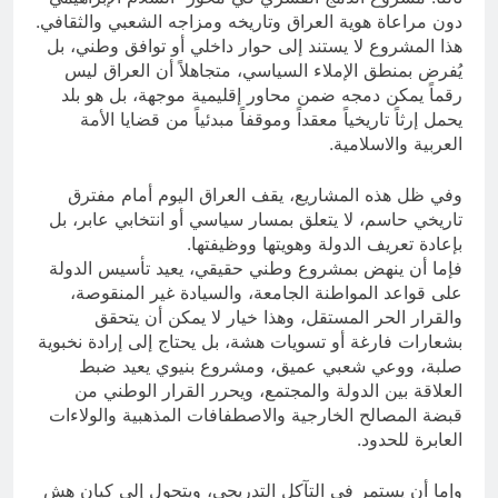
دون مراعاة هوية العراق وتاريخه ومزاجه الشعبي والثقافي.
هذا المشروع لا يستند إلى حوار داخلي أو توافق وطني، بل
يُفرض بمنطق الإملاء السياسي، متجاهلاً أن العراق ليس
رقماً يمكن دمجه ضمن محاور إقليمية موجهة، بل هو بلد
يحمل إرثاً تاريخياً معقداً وموقفاً مبدئياً من قضايا الأمة
العربية والاسلامية.
وفي ظل هذه المشاريع، يقف العراق اليوم أمام مفترق
تاريخي حاسم، لا يتعلق بمسار سياسي أو انتخابي عابر، بل
بإعادة تعريف الدولة وهويتها ووظيفتها.
فإما أن ينهض بمشروع وطني حقيقي، يعيد تأسيس الدولة
على قواعد المواطنة الجامعة، والسيادة غير المنقوصة،
والقرار الحر المستقل، وهذا خيار لا يمكن أن يتحقق
بشعارات فارغة أو تسويات هشة، بل يحتاج إلى إرادة نخبوية
صلبة، ووعي شعبي عميق، ومشروع بنيوي يعيد ضبط
العلاقة بين الدولة والمجتمع، ويحرر القرار الوطني من
قبضة المصالح الخارجية والاصطفافات المذهبية والولاءات
العابرة للحدود.
وإما أن يستمر في التآكل التدريجي، ويتحول إلى كيان هش