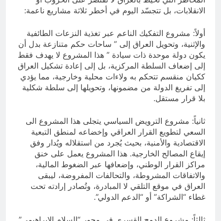
الانقلابات، بل تتجسّد اليوم في أخطر ثلاثة مشاريع ناعمة:
أولاً: مشروع التفكيك الناعم عبر تغذية النزعات الطائفية
والإثنية، وتحويل العراق إلى ” ساحات حكم متنازعة بدل أن
يكون دولة موحدة ذات سيادة ” هذا المشروع لا يهدف فقط
إلى إضعاف السلطة المركزية، بل إلى إعادة تشكيل العراق
ككيان منقسم تتحكم به ولاءات محلية وخارجية، مما يؤدي
إلى تفريغ الدولة من مضمونها، وتحويلها إلى سلطة شكلية
بلا قرار مستقل.
ثانياً: مشروع الترويض السياسي يتجلى هذا المشروع الى
السعي لتطويع القرار العراقي وإخضاعه لمنطق التبعية
الاقتصادية والأمنية، بحيث يُجرد من استقلاله ويُدار وفق
إيقاع المصالح الخارجية. هذا المشروع يعمل على خنق
مراكز القرار الوطني، وإضعافها عبر الضغوط المالية،
والاتفاقات المشروطة، والتحالفات المفروضة، ليبقى
العراق في موقع التلقي لا المبادرة، وتُصادر إرادته تحت
غطاء “الشراكة” أو “الدعم الدولي”.
ثالثاً: مشروع الدمج القسري في محور “السلام الإبراهيمي”