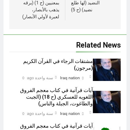
النضيد (لها طلع
بمعنيين (ح 1) (برقه
نضيد) (ح 5)
يذهب بالأبصار،
لعبرة لأولي الأبصار)‎
Related News
مشتقات الرجاء في القرآن الكريم
(مرجون)‎
Iraq nation
سنة واحدة ago
0
آيات قرآنية في کتاب معجم الفروق
اللغويه للعسكري (ح 18) (الجبت
والطاغوت، الجبلة والناس)‎
Iraq nation
سنة واحدة ago
0
آيات قرآنية في کتاب معجم الفروق