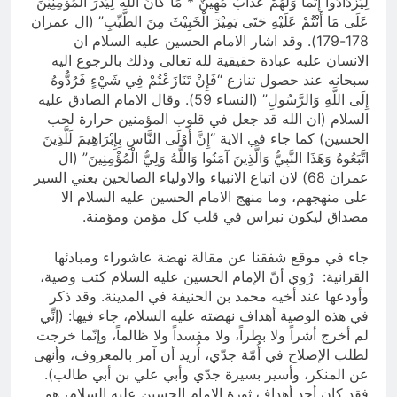
لِيَزْدَادُوا إِثْماً وَلَهُمْ عَذَابٌ مُهِينٌ * مَا كَانَ اللّه لِيَذَرَ المُؤْمِنِيْنَ
عَلَى مَا أَنْتُمْ عَلَيْهِ حَتَى يَمِيْزَ الْخَبِيْثَ مِنَ الطَّيِّبِ” (ال عمران
178-179). وقد اشار الامام الحسين عليه السلام ان
الانسان عليه عبادة حقيقية لله تعالى وذلك بالرجوع اليه
سبحانه عند حصول تنازع “فَإِنْ تَنَازَعْتُمْ فِي شَيْءٍ فَرُدُّوهُ
إِلَى اللَّهِ وَالرَّسُولِ” (النساء 59). وقال الامام الصادق عليه
السلام (ان الله قد جعل في قلوب المؤمنين حرارة لحب
الحسين) كما جاء في الاية “إِنَّ أَوْلَى النَّاسِ بِإِبْرَاهِيمَ لَلَّذِينَ
اتَّبَعُوهُ وَهَذَا النَّبِيُّ وَالَّذِينَ آمَنُوا وَاللَّهُ وَلِيُّ الْمُؤْمِنِينَ” (ال
عمران 68) لان اتباع الانبياء والاولياء الصالحين يعني السير
على منهجهم، وما منهج الامام الحسين عليه السلام الا
مصداق ليكون نبراس في قلب كل مؤمن ومؤمنة.
جاء في موقع شفقنا عن مقالة نهضة عاشوراء ومبادئها
القرانية: رُوي أنّ الإمام الحسين عليه السلام كتب وصية،
وأودعها عند أخيه محمد بن الحنيفة في‌ المدينة. وقد ذكر
في هذه الوصية أهداف نهضته عليه السلام، جاء فيها: (إنِّي
لم أخرج أشراً ولا بطراً، ولا مفسداً ولا ظالماً، وإنّما خرجت
لطلب الإصلاح في أُمّة جدّي، أُريد أن آمر بالمعروف، وأنهى
عن المنكر، وأسير بسيرة جدّي وأبي علي بن أبي طالب).
فقد كان أحد أهداف ثورة الإمام الحسين عليه السلام، هو