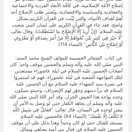
إصلاح الأُمّة الإسلامية، في كافّة الأبعاد الفردية والاجتماعية
والعقائدية والسياسية والاقتصادية. ويُعتبر طلب الإصلاح أحد
أهمّ أهداف الأنبياء، والتي بُيِّنت في القرآن الكريم بشكل
واضح، فقد جاء في القرآن الكريم على لسان النبي شعيب
عليه السلام: (إِنْ أُرِيدُ إِلَّا الْإِصْلَاحَ مَا اسْتَطَعْتُ). وقال تعالى:
“لَّا خَيْرَ فِي كَثِيرٍ مِّن نَّجْوَاهُمْ إِلَّا مَنْ أَمَرَ بِصَدَقَةٍ أَوْ مَعْرُوفٍ
أَوْ إِصْلَاحٍ بَيْنَ النَّاسِ” (النساء 114).
عن كتاب الشعائر الحسينية للمؤلف الشيخ محمد السند:
النبي صلى الله عليه وآله وسلم والحسين موقف واحد: كان
أصحاب الحسين عليه السلام في ليلة عاشوراء مستعدين
لتلك المواجهة الصعبة في ليلة عاشوراء، فهم قد استمروا
في نصرة سيد الشهداء عليه السلام مع أن الحسين عليه
السلام قد برأ ذمتهم وجوّز لهم الإنصراف، وحينئذٍ سيكون
وحده يواجه هذا الجيش الجرار، وقد أمر اللهُ النبي صلى الله
عليه وآله وسلم أن يجاهد الكفار حتى لو وصل به الأمر أن
يبقى لوحده في الميدان، قال تعالى: “فَقاتِلْ فِي سَبِيلِ اللَّهِ
لا تُكَلَّفُ إِلَّا نَفْسَكَ” (النساء 84) فالحسين عليه السلام
مستعد للقتال حتى لو كان وحيداً وهذا يدلل على أن موقف
الحسين عليه السلام في قتال بني أمية يضاهي ويماثل