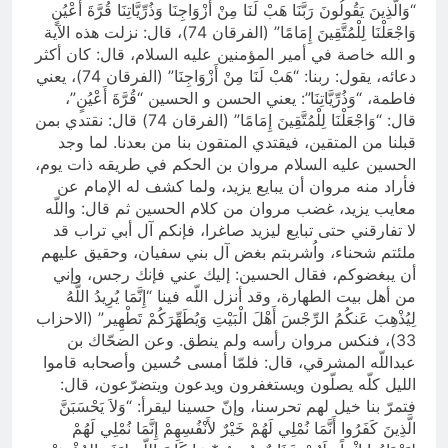
“وَالَّذِينَ يَقُولُونَ رَبَّنَا هَبْ لَنَا مِنْ أَزْوَاجِنَا وَذُرِّيَّاتِنَا قُرَّةَ أَعْيُنٍ
وَاجْعَلْنَا لِلْمُتَّقِينَ إِمَامًا” (الفرقان 74)، قال: نزلت هذه الآية
و الله خاصة في أمير المؤمنين عليه السلام، قال: كان أكثر
دعائه، يقول: ربنا: “هَبْ لَنَا مِنْ أَزْوَاجِنَا” (الفرقان 74)، يعني
فاطمة، “وَذُرِّيَّاتِنَا”: يعني الحسن و الحسين “قُرَّةَ أَعْيُنٍ”،
قال: “وَاجْعَلْنَا لِلْمُتَّقِينَ إِمَامًا” (الفرقان 74) قال: نقتدي بمن
قبلنا من المتقين، فيقتدي المتقون بنا من بعدنا. لما وجد
الحسين عليه السلام مروان بن الحكم في طريقه ذات يوم،
فأراد منه مروان أن يبايع يزيد، ولما كشف له الإمام عن
معايب يزيد، غضب مروان من كلام الحسين ثم قال: واللّه
لا تفارقني حتى تبايع ليزيد صاغرا، فإنكم آل أبي تراب قد
ملئتم شحناء، واُشربتم بغض آل بني سفيان، وحقيق عليهم
أن يبغضوكم، فقال الحسين: إليك عني فإنك رجس، وإني
من أهل بيت الطهارة، وقد أنزل اللّه فينا “إِنَّمَا يُرِيدُ اللَّهُ
لِيُذْهِبَ عَنكُمُ الرِّجْسَ أَهْلَ الْبَيْتِ وَيُطَهِّرَكُمْ تَطْهِير” (الاحزاب
33)، فنكس مروان رأسه ولم ينطق. وعن الضحّاك بن
عبداللّه المشرقي، قال: فلمّا أمسى حُسين وأصحابه قاموا
الليل كلّه يصلّون ويستغفرون ويدعون ويتضرّعون، قال:
فتمرّ بنا خيل لهم تحرسنا، وإنّ حسينا ليقرأ: “وَلاَ يَحْسَبَنَّ
الَّذِينَ كَفَرُوا أَنَّمَا نُمْلِي لَهُمْ خَيْرٌ لأَنْفُسِهِمْ إِنَّمَا نُمْلِي لَهُمْ