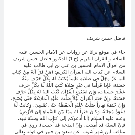
بالعراق (جر الشيعة..لحرب مع سوريا
8 ساعات Ago
الجولاني) و(قصف السعودية) و(استهداف
ماذا لو..تحليل حالة البنية الأسلامية
الامريكان..والتهديد باجتياح الكويت)
بأستبعاد العترة النبوية الطاهرة من
المشهد الأسلامي..!!
8 ساعات Ago
فاضل حسن شريف
جاء في موقع براثا عن روايات عن الامام الحسين عليه
السلام و القرآن الكريم (ح 1) للدكتور فاضل حسن شريف:
من اقوال الامام الحسين بن علي بن ابي طالب عليه
السلام عن كتاب الله القرآن الكريم: (مَنْ قَرَأ آيَةً مِنْ كِتابِ
اللهِ عَزَّ وَجَلَّ في صَلاتِهِ قائِماً يُكْتَبُ لَهُ بِكُلِّ حَرْف مِئَةُ
حَسَنَة، فَإِذا قَرَأَها في غَيْرِ صَلاة كَتَبَ اللهُ لَهُ بِكُلِّ حَرْف
عَشْرَ حَسَنات، وَإِنِ اسْتَمَعَ الْقُرْآنَ كَتَبَ اللهُ لَهُ بِكُلِّ حَرْف
حَسَنَةً، وَإِنْ خَتَمَ الْقُرْآنَ لَيْلاً صَلَّتْ عَلَيْهِ الْمَلائِكَةُ حَتّى يُصْبِحَ،
وَإِنْ خَتَمَهُ نَهاراً صَلَّتْ عَلَيْهِ الْحَفَظَةُ حَتّى يُمْسِيَ، وَكانَتْ لَهُ
دَعْوَةٌ مُجابَةٌ، وَكانَ خَيْراً لَهُ مِمّا بَيْنَ السَّماءِ إِلىَ الأْرْضِ).
وعنه عليه السلام (أنا أدعوكم إلى كتاب الله وسنّة نبيه،
فإنّ السنّة قد أُميتت، وإنّ البدعة قد أُحييت). روي في
مناقب ابن شهرآشوب: عن سعيد بن جبير في قوله تعالى: