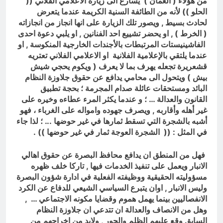
من هؤلاء ( الغمان )
يسارع الى زيارة الاعلامي الفلاني ((
الحلو )) لأنه من الطائفة السنية الكريمة عندما يتعرض
لحادث بسيط , ويصور تلك الزيارة على انها انجاز من انجازاته
( الخرط ) , او يحضر تشييع احد الفنانين , او يلبي دعوة احدى
الفاشينيستات
المرتبطات بالأجندات الخارجية المنكوسة , او
عندما يلتقي بالإعلامية الفلانية او الاعلامي الفلاني تعتريه
قشعريرة تجعله يهرف بما لا يعرف ( ويكوم يحجي شيش
بيش ) ويتحول الى محامي يدافع عن حقوق جلاوزة النظام
البائد ومستحقات عائلة صدام المجرمة ؛ بحجة تطبيق
القانون والعدالة … ؛
و عندما يكثر المرء عطاءه وخيره على
غير أهله وأقاربه , ويصرف جهوده وامواله على الغرباء ، فهو
أشبه بالشجرة التي تسقط ثمارها في غير حوضها .
.. ؛ لذا جاء
في المثل : ((
الشجرة العوجة ثمار في غير حوضها
)) .
فهل من المنطق ان يدافع محافظ البصرة عن حقوق اهالي
الانبار ويعمل على تنفيذ الخدمات فيها , تاركا خلف ظهره
مسؤوليته الحقيقية ووظيفته الفعلية في ادارة شؤون البصرة
وليس الانبار , اوان يتبرع السياسي الشيعي للدفاع عن الكرد
الانفصاليين بينما يهمل هموم وقضايا مكونه الاجتماعي … ,
وهل من الانصاف والعدالة ان تتدعي ان جلاوزة النظام
السابق وقع عليهم الظلم والجور , ولابد من اخراجهم من