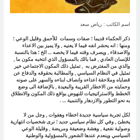
حين يبتسم لنا ويعترف رأس السلط عن
الفساد المتجذر بالعراق تسقط أسطورة
الاستحقاق الانتخابي وانكشاف دولة
6 ساعات Ago
المحاصصة !؟
اسم الكاتب : رياض سعد
ذكر الحكماء قديما ؛
صفات
وسمات للأحمق وقليل الوعي ؛
ومنها : انه يحشر انفه فيما لا يعنيه , ولا يميز بين الاعداء
والاصدقاء , ويصرف وقته فيما لا يخصه … الخ ؛ هذا بالنسبة
للإنسان العادي , فما بالك بالمسؤول الذي انتخبه مكون ما ,
والذي من المفترض به , تمثيل ذلك المكون الاجتماعي خير
تمثيل في النظام السياسي , والمطالبة بحقوقه والدفاع عن
قضاياه وملاحقة اعداءه وانصاف ابناءه والسهر على صونه
وحمايته من الاخطار القريبة والبعيدة , بالإضافة الى وضع
الخطط والاستراتيجيات للنهوض بواقع ذلك المكون والانطلاق
به نحو التطور والازدهار والتنمية … .
لكل تجربة سياسية جديدة اخطاء وهفوات , وجل من لا
يخطئ , وفي كل نظام سياسي جديد ؛ نرى شخصيات انتهازية
وصولية نفعية , وهشة وضعيفة ومريضة , وقليلة الوعي
السياسي وينعدم عندها الشعور بالمسؤولية والوطنية