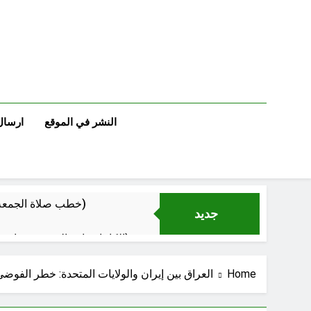
Ski
t
conten
النشر في الموقع
ارسال
خطب صلاة الجمعة (ح 22) (تمييز وخلافة بني البشر)
جديد
الكاتبان باقر الزبيدي ورياض سعد يحذران من الجولاني (ح 4) (وليأخذوا حذرهم وأسلحتهم ود الذين كفروا لو تغفلون عن أسلحتكم وأمتعتكم)
Home
العراق بين إيران والولايات المتحدة: خطر الفوضى
سَأُنَبِّئُكَ بِتَأْوِيلِ مَا لَمْ تَسْتَطِعْ فهمه في “اتفاقية مكة” شرطي الناتو الخليجي النووي الجديد لتحجيم دور إيران وفصائلها الولائية وحتى إسرائيل؟