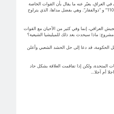
ي العراق، يعبّر عنه ما يقال بأن القوات الخاصة
الإيرانية “فيلق القدس” (جزء من الحرس الثوري الإيراني) نشرت سرا في جنوب وغرب العراق صواريخ “زلزال” و”فاتح 110″ و “ذوالفقار”. وهي بفضل مداها، الذي يتراوح
جيش العراقي، إنما وفي كثير من الأحيان مع القوات
مشروع: ماذا سيحدث بعد ذلك للميليشيا الشيعية؟
ل الحكومة، قد دعا إلى حل الحشد الشعبي وأعلن
ت المتحدة، ولكن إذا تفاقمت العلاقة بشكل حاد
لا أم آجلا…