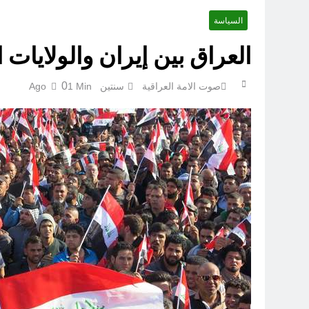
السياسة
أوصله
العراق بين إيران والولايات
0
صوت الامة العراقية
سنتين Ago
1 Min
اتفاقي