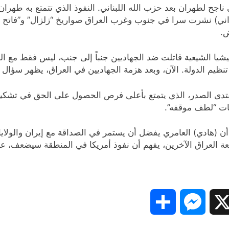
جح لطهران بعد حزب الله اللبناني. النفوذ الذي تتمتع به طهران ف
ليشيا الشيعية قاتلت ضد الجهاديين جنباً إلى جنب، ليس فقط مع ال
ظيم الدولة. الآن، وبعد هزمة الجهاديين في العراق، يظهر سؤال 
 مقتدى الصدر، الذي يتمتع بأعلى فرص الحصول على الحق في تشكي
بات “لطف موقفه”.
ن (هادي) العامري يفضل أن يستمر في الصداقة مع إيران والولايا
ة العراق الآخرين، يفهم أن نفوذ أمريكا في المنطقة سيضعف، عاج
Share
Messenger
Snapc
X