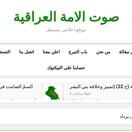
صوت الامة العراقية
موقع اعلامي مستقل
 مقالة
من نحن
باب التبرع
اعلن معنا
اتصل بنا
التسج
حسابنا على التيكتوك
السمّ الصامت في ك
5 ساعات Ago
مقترح داعية الميدان للتعريف بتعاليم وأحكام الشرائع والأديان
 يزداد