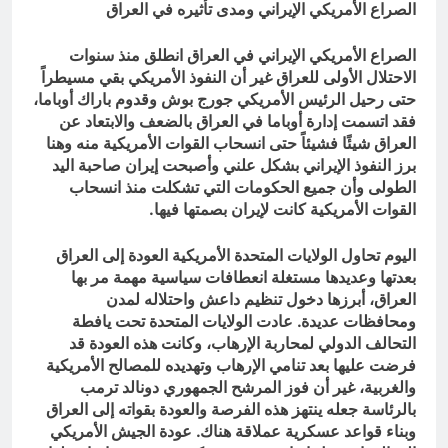
الصراع الأمريكي الإيراني ومدى تأثيره في العراق
الصراع الأمريكي الإيراني في العراق انطلق منذ سنوات
الاحتلال الأولى للعراق غير أن النفوذ الأمريكي بقي مسيطراً
حتى رحيل الرئيس الأمريكي جورج بوش وقدوم باراك أوباما،
فقد اتسمت إدارة أوباما في العراق بالضعف والابتعاد عن
العراق شيئًا فشيئاً حتى انسحاب القوات الأمريكية منه وهنا
برز النفوذ الإيراني بشكل علني وأصبحت إيران صاحبة اليد
الطولى وأن جميع الحكومات التي تشكلت منذ انسحاب
القوات الأمريكية كانت لإيران بصمتها فيها.
اليوم تحاول الولايات المتحدة الأمريكية العودة إلى العراق
بعدتها وعديدها مستغلة انعطافات سياسية مهمة مر بها
العراق، أبرزها دخول تنظيم داعش واحتلاله لمدن
ومحافظات عديدة. عادت الولايات المتحدة تحت يافطة
التحالف الدولي لمحاربة الإرهاب، وكانت هذه العودة قد
فرضت عليها بعد تنامي الإرهاب وتهديده للمصالح الأمريكية
والغربية، غير أن فوز المرشح الجمهوري دونالد ترمب
بالرئاسة جعله ينتهز هذه الفرصة والعودة بقواته إلى العراق
وبناء قواعد عسكرية عملاقة هناك. عودة الجيش الأمريكي