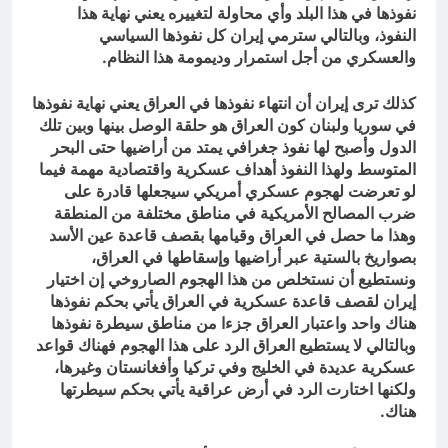
نفوذها في هذا البلد وأي محاولة لتغييره يعني نهاية هذا
النفوذ، وبالتالي سترمي إيران كل نفوذها السياسي
والعسكري من أجل استمرار وديمومة هذا النظام.
كذلك ترى إيران أن انتهاء نفوذها في العراق يعني نهاية نفوذها
في سوريا ولبنان كون العراق هو حلقة الوصل بينها وبين تلك
الدول وأصبح لها نفوذ جغرافي يمتد من أراضيها حتى البحر
المتوسط ولهذا النفوذ أهداف عسكرية واقتصادية مهمة فيما
لو تعرضت لهجوم عسكري أمريكي سيجعلها قادرة على
ضرب المصالح الأمريكية في مناطق مختلفة من المنطقة
وهذا ما حصل في العراق وقيامها بقصف قاعدة عين الأسد
بصواريخ بالستية عبر أراضيها وإسقاطها في العراق،
ونستطيع أن نستخلص من هذا الهجوم الصاروخي إن اختيار
إيران لقصف قاعدة عسكرية في العراق يأتي بحكم نفوذها
هناك واحد واعتبار العراق جزءا من مناطق سيطرة نفوذها
وبالتالي لا يستطيع العراق الرد على هذا الهجوم فهناك قواعد
عسكرية عديدة في الخليج وفي تركيا وأفغانستان وغيرها،
ولكنها اختارت الرد في أرض عراقية يأتي بحكم سيطرتها
هناك.