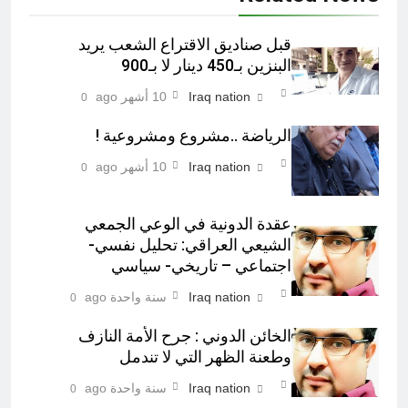
قبل صناديق الاقتراع الشعب يريد
البنزين بـ450 دينار لا بـ900
Iraq nation
10 أشهر ago
0
الرياضة ..مشروع ومشروعية !
Iraq nation
10 أشهر ago
0
عقدة الدونية في الوعي الجمعي
الشيعي العراقي: تحليل نفسي-
اجتماعي – تاريخي- سياسي
Iraq nation
سنة واحدة ago
0
الخائن الدوني : جرح الأمة النازف
وطعنة الظهر التي لا تندمل
Iraq nation
سنة واحدة ago
0