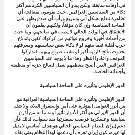
في أوقات سابقة، ولكن يبدو أن السياسيين الكرد هم أكثر
ذكاء من السياسيين العراقيين، حيث يقومون بمعالجة أي
تظاهرة تندلع بشكل آني وسريع ورأب أي صدع يظهر على
الساحة السياسية وإن كان مؤقتاً، ولكنهم يعلمون أن
الانشقاق في الوقت الحالي لا يصب في صالحهم، وما حدث
من أحداث أخيرة وخروج قواتهم من كركوك كفيل باندلاع
حرب أهلية فيما بينهم لو لا ذكاء بعض سياسييهم ومعرفتهم
بحدوث نتائج كارثية أكبر لو نشب صراع بينهم، فتداركوا
الموقف واعادوا النظر وهذا ما لا يوجد عند السياسيين
العراقيين الذين أصبح معظمهم يعمل لصالح حزبه أو منظمته
وأجنداته الخاصة.
الدور الإقليمي وتأثيره على الساحة السياسية
الدور الإقليمي وتأثيره على الساحة السياسية العراقية هو
من أبرز العوامل المؤثرة على أمن واستقرار البلاد، ولا شك
أن الدور الايراني هو أكثر الأدوار تأثيراً وله ما له من أذرع
سياسية وعسكرية فرضت سيطرتها منذ سنوات، لذلك فأن
دعم إيران للنظام السياسي الحالي هو هدف أساسي لا بديل
لها غيره، كون إيران تعرف أن دعمها لهذا النظام يعني بقاء