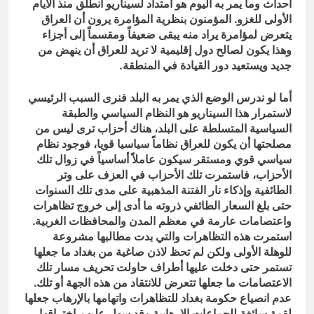
أحداث وما يمر به اليوم هو امتداد لسيناريو انطلق منذ الأيام
الأولى للغزو. المؤمنون بنظرية المؤامرة يرون أن العراق
يتعرض لمؤامرة يراد منه يبقى ضعيفاً ومقسماً إلى أجزاء
وهذا يكون لصالح دول إقليمية لا تريد للعراق أن ينهض من
جديد ويستعيد دور القيادة في المنطقة.
أما لو ندرس الوضع الذي يمر به البلد فنرى السبب الرئيسي
لاستمرار هذا السيناريو هو النظام السياسي والطبقة
السياسية المتسلطة على البلد، هناك أحزاب ترى ليس من
مصلحتها أن يكون للعراق نظاماً سياسيا قويا، فوجود نظام
سياسي قوي ومستقر سيكون عاملاً أساسياً في زوال تلك
الأحزاب، فاستمرت تلك الأحزاب في العزف على وتر
الطائفية وإذكاء نار الفتنة المذهبية على مدى تلك السنوات
حتى بلغ السعار الطائفي ذروته ما أدى إلى خروج تظاهرات
واعتصامات عارمة في معظم المدن والمحافظات الغربية.
استمرت هذه التظاهرات والتي بدت مطالبها مشروعة
للوهلة الأولى ولكن لم تحظ لاذن صاغية من بغداد ما جعلها
تستمر حتى دخلت عليها أطراف حاولت تحريف مسار تلك
الاعتصامات ما جعلها تتعرض للانتقاد من هذه الجهة أو تلك.
عدم انصياع حكومة بغداد للتظاهرات واتهامها بالإرهاب جعلها
لقمة سائغة للجماعات الإرهابية وقد سهل عليهم اختراقها