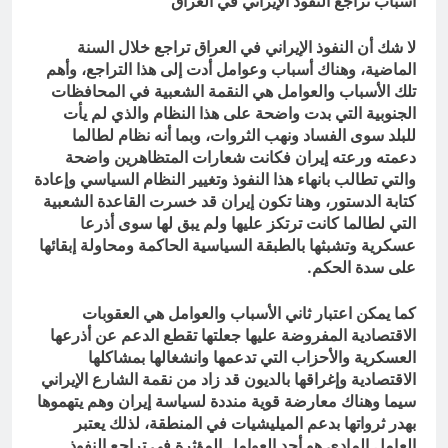
أسباب تراجع النفوذ الإيراني في العراق
لا شك أن النفوذ الإيراني في العراق تراجع خلال السنة
الماضية، وهناك أسباب وعوامل أدت إلى هذا التراجع، وأهم
تلك الأسباب والعوامل هي النقمة الشعبية في المحافظات
الجنوبية التي بدت واضحة على هذا النظام والذي لم يأت
للبلد سوى الفساد ونهب الثروات، وبما أنه نظام لطالما
دعمته ورعته إيران فكانت شعارات المتظاهرين واضحة
والتي تطالب بانهاء هذا النفوذ وتغيير النظام السياسي وإعادة
كتابة الدستور، وهنا تكون إيران قد خسرت القاعدة الشعبية
التي لطالما كانت ترتكز عليها ولم يبق لها سوى أذرعا
عسكرية وتشبثها بالطبقة السياسية الحاكمة ومحاولة إبقائها
على سدة الحكم.
كما يمكن اعتبار ثاني الأسباب والعوامل هي العقوبات
الاقتصادية المفروضة عليها جعلتها تقطع الدعم عن أذرعها
العسكرية والأحزاب التي تدعمها وانشغالها بمشاكلها
الاقتصادية وإغراقها بالديون قد زاد من نقمة الشارع الإيراني
سيما وهناك معارضة قوية منددة لسياسة إيران وهم يتهموها
بهدر ثرواتها بدعم الميليشيات في المنطقة، لذلك يعتبر
العامل المادي هو أحد العوامل المؤثرة في تراجع النفوذ