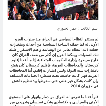
انتهت الحرب… لكن لم ينتهي
الموت
17 ساعة Ago
اسم الكاتب : عمر الجبوري
لم يستقر النظام السياسي في العراق منذ سنوات الغزو
الأولى له لما حملته الساحة السياسية من أحداث ومتغيرات
جعلت ذلك النظام يعاني من الهشاشة وعدم الاستقرار طيلة
تلك السنوات، ويمكننا القول إن أكثر من نصف العراق كان
خارج سيطرة وإدارة الحكومات المتعاقبة إذا ما أخذنا إقليم
كردستان والمحافظات الغربية، فإقليم كردستان كان يتمتع
بامتيازات شبه الدولة وليس امتيازات إقليم، أما المحافظات
الغربية فهي كانت خاضعة تحت سيطرة الجماعات المسلحة
وإن كانت بشكل غير علني حتى سقوطها بيد تنظيم داعش
في حزيران 2014.
فلو أخذنا ما تعرض له العراق من دمار وانهيار على المستوى
الأمني والسياسي والاقتصادي بشكل تسلسلي وتدريجي من