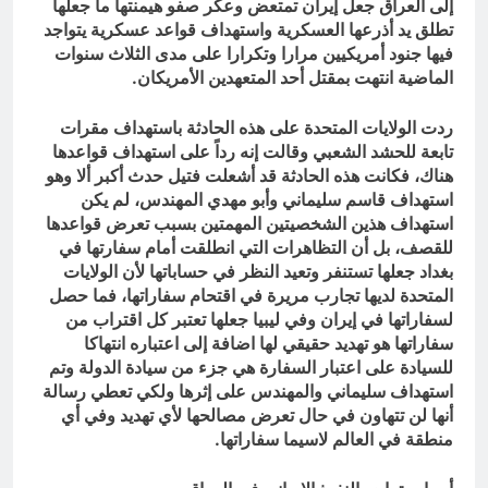
إلى العراق جعل إيران تمتعض وعكر صفو هيمنتها ما جعلها
تطلق يد أذرعها العسكرية واستهداف قواعد عسكرية يتواجد
فيها جنود أمريكيين مرارا وتكرارا على مدى الثلاث سنوات
الماضية انتهت بمقتل أحد المتعهدين الأمريكان.
ردت الولايات المتحدة على هذه الحادثة باستهداف مقرات
تابعة للحشد الشعبي وقالت إنه رداً على استهداف قواعدها
هناك، فكانت هذه الحادثة قد أشعلت فتيل حدث أكبر ألا وهو
استهداف قاسم سليماني وأبو مهدي المهندس، لم يكن
استهداف هذين الشخصيتين المهمتين بسبب تعرض قواعدها
للقصف، بل أن التظاهرات التي انطلقت أمام سفارتها في
بغداد جعلها تستنفر وتعيد النظر في حساباتها لأن الولايات
المتحدة لديها تجارب مريرة في اقتحام سفاراتها، فما حصل
لسفاراتها في إيران وفي ليبيا جعلها تعتبر كل اقتراب من
سفاراتها هو تهديد حقيقي لها اضافة إلى اعتباره انتهاكا
للسيادة على اعتبار السفارة هي جزء من سيادة الدولة وتم
استهداف سليماني والمهندس على إثرها ولكي تعطي رسالة
أنها لن تتهاون في حال تعرض مصالحها لأي تهديد وفي أي
منطقة في العالم لاسيما سفاراتها.