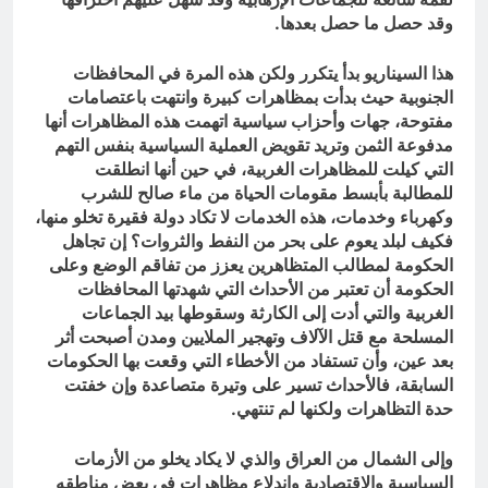
وقد حصل ما حصل بعدها.
هذا السيناريو بدأ يتكرر ولكن هذه المرة في المحافظات
الجنوبية حيث بدأت بمظاهرات كبيرة وانتهت باعتصامات
مفتوحة، جهات وأحزاب سياسية اتهمت هذه المظاهرات أنها
مدفوعة الثمن وتريد تقويض العملية السياسية بنفس التهم
التي كيلت للمظاهرات الغربية، في حين أنها انطلقت
للمطالبة بأبسط مقومات الحياة من ماء صالح للشرب
وكهرباء وخدمات، هذه الخدمات لا تكاد دولة فقيرة تخلو منها،
فكيف لبلد يعوم على بحر من النفط والثروات؟ إن تجاهل
الحكومة لمطالب المتظاهرين يعزز من تفاقم الوضع وعلى
الحكومة أن تعتبر من الأحداث التي شهدتها المحافظات
الغربية والتي أدت إلى الكارثة وسقوطها بيد الجماعات
المسلحة مع قتل الآلاف وتهجير الملايين ومدن أصبحت أثر
بعد عين، وأن تستفاد من الأخطاء التي وقعت بها الحكومات
السابقة، فالأحداث تسير على وتيرة متصاعدة وإن خفتت
حدة التظاهرات ولكنها لم تنتهي.
وإلى الشمال من العراق والذي لا يكاد يخلو من الأزمات
السياسية والاقتصادية واندلاع مظاهرات في بعض مناطقه