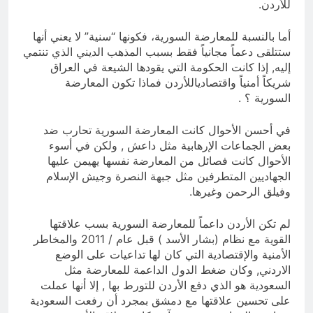
للأردن.
أما بالنسبة للمعارضة السورية، فكونها “سنية” لا يعني أنها
ستتلقى دعماً مجانياً فقط بسبب المذهب الديني الذي تنتمي
إليه, إذا كانت الحكومة التي يقودها الشيعة في العراق
شريكاً أمنياً واقتصادياللأردن فماذا تكون المعارضة
السورية ؟ .
في أحسن الأحوال كانت المعارضة السورية تحارب ضد
بعض الجماعات الإرهابية مثل داعش , ولكن في أسوء
الأحوال كانت فصائل من المعارضة نفسها يهيمن عليها
الجهاديين المتطرفين مثل جبهة النصرة وجيش الإسلام
وفيلق الرحمن وغيرها.
لم تكن الأردن داعماً للمعارضة السورية بسب علاقتها
القوية مع نظام (بشار الأسد ) قبل عام / 2011 والمخاطر
الأمنية والإقتصادية التي كان لها تداعيات على الوضع
الاردني, وكان ضغط الدول الداعمة للمعارضة مثل
السعودية هو الذي دفع الأردن للتورط بها , إلا أنها عملت
على تحسين علاقتها مع دمشق بمجرد أن رفعت السعودية