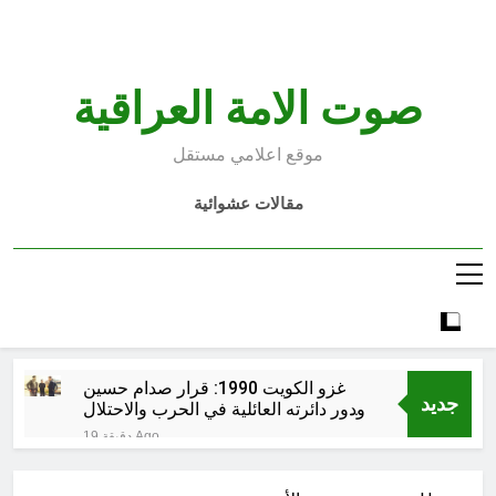
Ski
t
conten
صوت الامة العراقية
موقع اعلامي مستقل
مقالات عشوائية
غزو الكويت 1990: قرار صدام حسين
جديد
ودور دائرته العائلية في الحرب والاحتلال
وعمليات النهب
19 دقيقة Ago
السابع من آب يوم الشهيد الأشوري قيم
الشهادة عند الأشوريين ودور الشهيد في