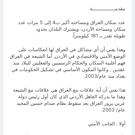
بالعراق (جر الشيعة..لحرب مع سوريا
8 ساعات Ago
الجولاني) و(قصف السعودية) و(استهداف
مقدمـــــــــــــــة
ماذا لو..تحليل حالة البنية الأسلامية
الامريكان..والتهديد باجتياح الكويت)
بأستبعاد العترة النبوية الطاهرة من
المشهد الأسلامي..!!
عدد سكان العراق ومساحته أكبر ب4 إلى 5 مرات عدد
8 ساعات Ago
سكان ومساحة الأردن، ويشترك البلدان بحدود
طويلة تقدر بـ 181 كيلومتراً.
وهذا يعني أن أي مشاكل في العراق لها انعكاسات على
الوضع الأمني والاقتصادي في الأردن, أما الشيعة في العراق
فهم أغلبية السكان والحكام الرسميين والفعليين للبلاد منذ
عقدين , وكانوا المكون الأساسي في تشكيل الحكومات في
بغداد منذ عام/2003.
هذا يعني أن أية علاقات مع العراق هي علاقات مع الشيعة
وهذا ما يدركه العاهل الأردني الذي كان أول رئيس دولة
عربي يزور العراق بعد سقوط نظام صدام حسين المجيد
عام/ 2003.
أولا : الجانب الأمني