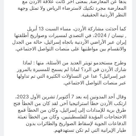
يدها عن المعارضة, بمعنى آخر كانت علاقة الأردن مع
المعارضة مجرد تكتيك لاسترضاء الرياض ولا تمثل وجهة
النظر الأردنية الحقيقية.
كما أحدثت مشاركة الأردن، مساء السبت 13 أبريل
, نيسان / 2024، في التصدي لمسيرات وصواريخ أطلقتها
إيران عبر الأراضي الأردنية باتجاه إسرائيل، حالة من الجدل
والانقسام بين مواطنيها على منصات التواصل الاجتماعي.
وطرح مستخدمو تويتر العديد من الأسئلة، منها : لماذا
شارك الأردن في الرد؟ لماذا لم يسمح للمسيرة بالمرور
عبر إسرائيل؟ عدا عن التساؤلات الكثيرة التي تم تداولها
عبر منصات التواصل الاجتماعي.
وقال أحد المدونين إنه بعد 7 أكتوبر/ تشرين الأول 2023،
ارتكب الأردن خطأ استراتيجيا آخر, لقد كان من الخطأ فتح
طرق برية للإمدادات إلى إسرائيل، وكان من الخطأ قمع
الاحتجاجات المؤيدة للفلسطينيين، وكان من الخطأ تعبئة
الدفاعات الجوية لإسقاط الصواريخ والطائرات بدون
طيار الإيرانية التي لم تكن تستهدفهم.