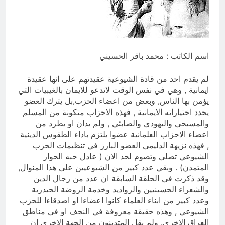
ضربة إستباقية لقوات صنعاء… دمرت كل
مابناه النظام السعودي خلال السنوات
الماضية من مكر وخداع ضد اليمن
11 ساعة Ago
اسم الكاتب : محمد باقر الحسيني
لم يقدم احد من قادة الشيوعية عقيدتهم على انها عقيدة
ايمانية , وهي في نفس الوقت لاتدعو للايمان بالغيبيات التي
يؤمن بها الناس, وبعض من اعضاء الحزب,بل يترك العضو
يحدد اختياراته الايمانية , فهذه الاحزاب متكونة من المسلم
والمسيحي واليهودي والصابئي , ولم يدان او يطرد من
اعضاء الاحزاب العلمانية عضوا يلتزم باداء الطقوس الدينية
, فهذه نزيهة الدليمي العضو البارز في تنظيمات الحزب
الشيوعي تصلي وتصوم لحد الان ( عادل حبه الحوار
المتمدن) . وبقي عدد كبير من الشيوعيين على هذا المنوال,
وقد ذكرت في الحلقة السابقة ان عدد من رجال الدين
والشعراء الحسينيين والرواديد وخدمة الروضة الحيدرية
وعدد كبير من ابناء العلماء كانوا اعضاءا او اصدقاءا للحزب
الشيوعي , وهذه حقيقة معروفة في النجف او في مناطق
العراق الاخرى. ولم يقل المتدينون من الجهة الاخرى ان