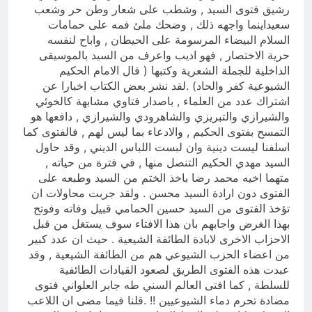
رشيق فتوى السيد , وشطب على شعار وطن حر وشعب
سعيداينما واجهه ذلك , وضحك ملئ فمه على حمامات
السلام البيضاء المرسومة على الحيطان , واباح لنفسه
حرية الاختصار , فهو اديب واعرف من السيد بالموسيقى
الداخلية للجملة الشعرية وكتبها ( قال الامام الحكيم
الشيوعية كفر والحاد) .لقد نشر بعض الكتاب اخبارا عن
اشتراك عدد من العلماء , باصدار فتاوي مشابهة كالخوئي
والشيرازي والتبريزي والشاهرودي والشيرازي , دافعها هو
التمسح بفتوى الحكيم , والادعاء بما ليس لهم , فالفتوى كما
اسلفنا ليست دينية وان لبست اللباس الديني , وقد حاول
السيد مهدي الحكيم التنصل منها , في فترة من حياته ,
متهما اخيه محمد رضا باخذ الختم من السيد وطبعه على
الفتوى دون ارادة السيد محسن . ولقد جربت محاولات ان
تؤخذ الفتوى من السيد حسين الحمامي قبيل وفاته وفوتح
بهذا الغرض واجابهم بان هذا الافتاء سوف يستغل من قبل
الاحزاب الاخرى لابادة الطائفة الشيعية . حيث ان عدد كبير
من اعضاء الحزب الشيوعي هم من الطائفة الشيعية , وقد
عبدت هذه الفتوى الطريق لصعود القيادات الطائفية
للسلطة , كما افتى العالم السني طه جابر العلواني فتوى
مضادة تحرم دماء الشيوعيين !! .قلنا فيما مضى ان اللاعب