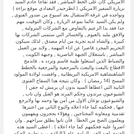
الامريكي كان على الخط المباشر , فقد تفاجا خادم السيد
بزيارة السفير الامريكي ( انظرحيدر البغدادي موقع براءة )
وتواجده في غرفة الاستقبال بعد اسبوع من صدور الفتوى ,
ولم يكن السيد عالما بموعد الزيارة , وكان التوقيت مهم
جدا فقد بدا الزعيم بالتفاوض مع الشركات البترولية ,
والافق ملبد بالغيوم , والخسائر التي ستمنى الشركات بها
كبيرة , والشاه لديه تجربة من ايام مصدق , لذلك سيكون
التحريم المجرد قاصرا عن اداء المهمة , ولابد من العمل
المباشر , باستغلال الجبهة الناصرية , وجبهة الكويت ,
والضباط الذين استغلوا طيبة قاسم وتردد ه . فاندمج
الاقطاع بالبعث والبعث بالمرجعية والمرجعية بالخطط
الشاهنشاهية الامريكية البريطانية , وافضت لولادة المولود
المسخ (14 رمضان ) . وكان نتيجة هذا السفاح الفتوى
الثانية التي اعطاها السيد بدون ان يرمش له جفن (
الشيوعيون مرتدون وحكم المرتد هو القتل وان تاب ,
والشيوعيون نوعان الاول من آمن بها وحمد بها ولايرجع
عنها , فحكمه كما جاء اعلاه والنوع الثاني من اعتبرها
تقدمية ومعاونة المحتاجين , وهؤلاء يحجزون ويفهمون
ويعلمون الصح من الخطأ . فأن تابوا يطلق سراحهم . وان
اصروا عليه فحكمهم كما جاء اعلاه ) . اعطى السيد هذه
الفتوى لعبد الغني الراوي عام 63 الذي يريد تطبيق الحكم