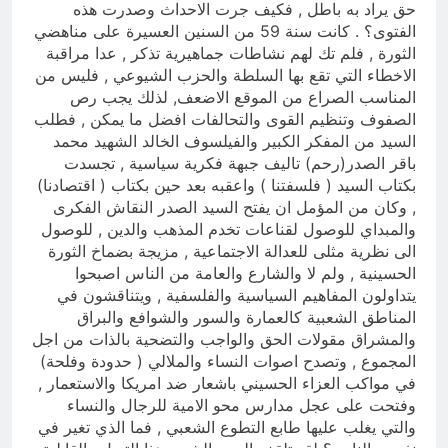
حق يراد به باطل , فكيف جرت الاحداث وصدرت هذه
الفتوى؟ . كانت سنة 59 من السنين العسيرة على مناهضي
الثورة , فلم تك لهم نشاطات جماهيرية تذكر , عدا مراقبة
الاخطاء التي تقع بها السلطة والحزب الشيوعي , فليس من
المناسب الصراع من الموقع الاضعف, لذلك يجب رص
الصفوف وتنظيم القوى والتحالفات افضل ما يمكن , فطلب
السيد من المفكر الكبير والفيلسوف الخالد الشهيد محمد
باقر الصدر(رحم) تاليف جبهة فكرية سياسية , تجسدت
بكتاب السيد ( فلسفتنا ) واعقبه بعد حين بكتاب ( اقتصادنا)
, وكان من المؤمل ان يفتح السيد الصدر النقاش الفكرى
والمبداي للوصول لقناعات تخدم المذهب والدين , للوصول
الى نظرية مثلى للعدالة الاجتماعية , مزيجة بضماخ الثورة
الحسينية , ولم لا والشارع والعامة من الناس اصبحوا
يتداولون المفاهيم السياسية والفلسفية , ويتناقشون في
المناطق الشعبية كالعمارة والسور والشوافع والبراق
والمشراق مقولات الحق والواجب والتضحية بالذات من اجل
المجموع , وتصدح اصوات النساء والملالي ( حدودة وفلحة)
في مواكب العزاء الحسيني باشعار ضد امريكا والاستعمار ,
وفتحت على عجل مدارس محو الامية للرجال والنساء
والتي يغلب عليها طابع التطوع الشعبي , فما الذي تغير في