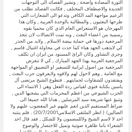
الثورة المضادة واضحة , وتشير القصائد الى التوجهات
الجديدة والاصطفاف المختلف , فكانت القصائد تطلب من
الزعيم مواجهة المد الكافر, وتدعو الى الشعارات التي
طرحها البعثيون , والمطالبة بالوحدة العربية , وكان هذا
المهرجان هو الاستعراض العام الذي كان محميا بقوه
رسمية من اعضاء البعث , وبه تمت الاتصالات لان تتخذ
المرجعية دورها في حماية بيضة الاسلام , ولابد من الحذر
كي لايذهب الجهد هباء كما حدث في محاولة اغتيال قاسم ,
وجرى التشاور وكان الرائ المسنود من ايران ان تكلف
المرجعية العربية بهذا الجهد المبارك , كي لا تتعرض
المرجعية من اصول ايرانية للتسفير او التضييق او المواجهة
مع العامة , وهم لاحول لهم ولاقوه ولايعرفون حزب البعث ,
ويفتقدون للشقاوات لحمايتهم . فتطوع الشيخ مرتضى آل
ياسين بكتابة فتوى لقياس ردة الفعل وهي ( الانتماء الى
الحزب الشيوعي من اعظم المحرمات التي يشجبها الدين ,
وتنبؤ عنها شريعة سيد المرسلين , هدانا الله جميعا الى
صراط المستقيم الذين انعم عليهم غير المغضوب عليهم ولا
الضالين) ( انظر الملتقى الاسلامي20/7/2001) . فلم ينتبه
احد لا لاسم الشيخ ولاللمضمون ولا للشكل , فقد قال احد
الشعراء باننا ظاهرة صوتية ونميل للاختصار والوضوح
والنبرة العالية , والفتوى هي على الاحوط بالون للاختبار.