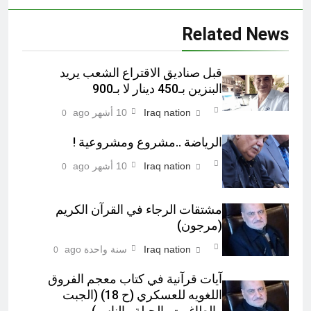
Related News
قبل صناديق الاقتراع الشعب يريد
البنزين بـ450 دينار لا بـ900
Iraq nation
10 أشهر ago
0
الرياضة ..مشروع ومشروعية !
Iraq nation
10 أشهر ago
0
مشتقات الرجاء في القرآن الكريم
(مرجون)‎
Iraq nation
سنة واحدة ago
0
آيات قرآنية في کتاب معجم الفروق
اللغويه للعسكري (ح 18) (الجبت
والطاغوت، الجبلة والناس)‎