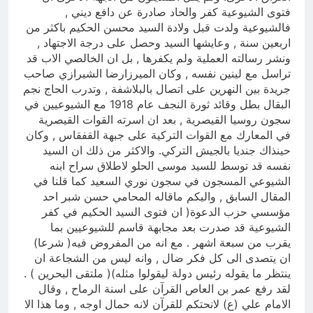
فتوى الشيوعية كفر والحاد صادرة عن دافع ديني ,
فالشيوعية ولدت قبل ولادة السيد محسن الحكيم باكثر من
اربعين سنة , وعايشها السيد وحصل على درجة الاجتهاد ,
ونشر رسالته العملية ولم يكفرها , بل ان الخالصي الاب قد
تراسل مع لينين نفسه , وكان الميرزارضا الشيرازي صاحب
جريدة بين النهرين على اتصال بالبلاشفة , وتدرب الحاج نجم
البقال بطل وقائد ثورة النجف عام 1918 مع الشيوعيين في
سجون روسيا القيصرية , بعد ان اسرته القوات القيصرية
في المعارك مع القوات التركية على جبهة القفقاس , وكان
حينذاك جنديا بالجيش التركي. والاكثر من ذلك ان السيد
نفسه قد توسط للسيد موسى الحلو لاطلاق سراح ابنه
الشيوعي المسجون في سجون نوري السعيد كما قلنا في
المقال السابق , واليكم ماقاله المحامي حسن شبر احد
مؤسسي حزب الدعوة( ان فتوى السيد الحكيم في كفر
الشيوعية قد صدرت بعد مجابهة قاسم للشيوعيين بما
يقرب من سبعة اشهر . مع انه من المفروض فيه( شرعا)
ان يتصدى الى كل فكر ضال , وانه ليس من الشجاعة ان
ينتظر ما يقوله رئيس دولة ليقولوا مثله)( ملتقى البحرين ) .
لقد رفع عمر بن العاص القرآن على اسنة الرماح , وقال
الامام علي (ع) لانحتكم للقرآن لانه حمال اوجه , وما هذا الا