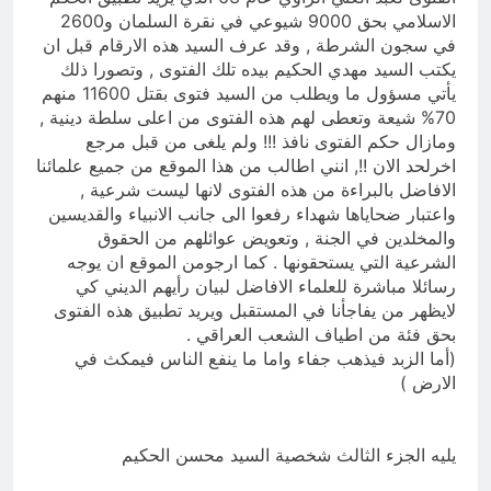
الاسلامي بحق 9000 شيوعي في نقرة السلمان و2600
في سجون الشرطة , وقد عرف السيد هذه الارقام قبل ان
يكتب السيد مهدي الحكيم بيده تلك الفتوى , وتصورا ذلك
يأتي مسؤول ما ويطلب من السيد فتوى بقتل 11600 منهم
70% شيعة وتعطى لهم هذه الفتوى من اعلى سلطة دينية ,
ومازال حكم الفتوى نافذ !!! ولم يلغى من قبل مرجع
اخرلحد الان !!, انني اطالب من هذا الموقع من جميع علمائنا
الافاضل بالبراءة من هذه الفتوى لانها ليست شرعية ,
واعتبار ضحاياها شهداء رفعوا الى جانب الانبياء والقديسين
والمخلدين في الجنة , وتعويض عوائلهم من الحقوق
الشرعية التي يستحقونها . كما ارجومن الموقع ان يوجه
رسائلا مباشرة للعلماء الافاضل لبيان رأيهم الديني كي
لايظهر من يفاجأنا في المستقبل ويريد تطبيق هذه الفتوى
بحق فئة من اطياف الشعب العراقي .
(أما الزبد فيذهب جفاء واما ما ينفع الناس فيمكث في
الارض )
يليه الجزء الثالث شخصية السيد محسن الحكيم