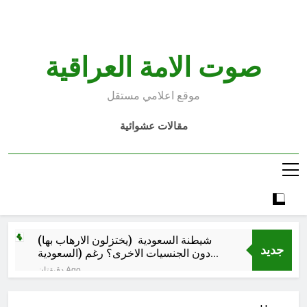
Ski
t
conten
صوت الامة العراقية
موقع اعلامي مستقل
مقالات عشوائية
شيطنة السعودية (يختزلون الارهاب بها)
جديد
دون الجنسيات الاخرى؟ رغم (السعودية
تسمح ببناء الحسينيات) بينما (الاردن ومصر
دقيقتان Ago
تمنعها)؟ واخطر زعماء الارهاب بالعراق
الأنبار تتقلد تيجان اللآلي والدرر في ظل
ليسوا سعوديين..و(الارهابيين جاءوا من
محافظها المهندس عمر مشعان دبوس
سوريا العلوية وليس من السعودية