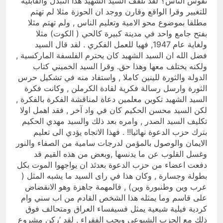
نفوس الناس؟ لقد تلقف السيد الشهيد هذا التبدل والقابلية
للتغيير وقرا الواقع وقارن ووجد ان الحوزة مثلا لم تهتم
مطلقا بموضوع محو الامية وتعليم الناس , ولم تهتم مثلا
بفتح جامع واحد في مدينة كبيرة كالحي ( الكوت) مثلا
ولغاية عام 1947, فهيا للعمل الفكري . لقد قال السيد
فضل الله ان السيد الشهيد كان يحترم الفلسفة الماركسية ,
ولكنه يختلف معها وهذا حق. وقرا السيد الخميني كتاب
الدولة والثورة للينين كاملا , واستفاد منه في تشكيل حرس
الثورة وارسل رسالة فكرية لقادة الكرملن , وكانت فكرة
السيد الشهيد تكوين معلمين دعاة لمناقشة الفكرة بالفكرة ,
لكن السيد محسن الحكيم كان في واد آخر , فقد اهمل اولا
تكليف السيد الصدر , وامره بعد ذلك والسيد مهدي الحكيم
بترك حزب الدعوة نهائيا!! . فهذا الاتجاه يؤدي الى تعليم
الايمان والوصول بالمؤمن لدرجات سامية من الصفاء والنور
وغسل القلوب عن ما يدنسها ,وبعض من هذه القيم قد
دفعت اعضاء من حزب الدعوة بعدئذ ان يواجهوا الموت بكل
بطولة وجسارة , وكان هذا في راى السيد ما يشبه المثل (
عرب وين وطنبورة وين) , فالمهمة جاهزة وهو الانقضاض
على قاسم وما يمثله هذا الشخص القادم من اب سني وام
كردية فيلية شيعية يمثل فسيفساء العراق ومتحالف فوق
ذلك مع الحزب الشيوعي ويحب الفقراء , لقد ’ركن مشروع