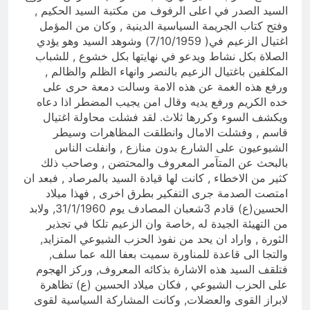
السيد الصدر في اعلى الرفوف من مكتبة السيد الحكيم ,
وفتح كتاب الجريمة السياسية الدينية , وكان من المؤمل
اغتيال الزعيم في( 7/10/1959) وشوهد السيد وهو يؤدي
الصلاة بكل نشاط ويدعو في نهايتها بكل خشوع , للشباب
المكلفين باغتيال الزعيم بالنصر وانهاء الظلم والظالم ,
ورفع هذه الغمة عن هذه الامة وسالت دمعة حرى على
خده الكريم ورفع يديه وقال امن يجيب المضطر اذا دعاه
ويكشف السوء وكررها ثلاث. لقد فشلت محاولة اغتيال
قاسم , وفشلت الامال وانطلقت المظاهرات وسيطر
الشيوعيون على الشارع بدون منازع , وانفلت الناس
بالبحث عن المتآمر المعروف والمحتضن , وصاحب ذلك
كثير من الاخطاء , كانت لها قيادة السيد بالمرصاد , فبعد ان
امتصت الصدمة جرى التفكير بطرق اخرى , فهذا ميلاد
الحسين(ع) قادم 3شعبان المصادف يوم 31/1/1960, ولابد
من التهيئة الجيدة له ,خاصة وان الزعيم تلكا في تجذير
الثورة , واراد ان يحد من نفوذ الحزب الشيوعي المتزايد,
والتجا الى قاعدة للمناورة سميت بعفا الله عما سلف,
فتلقف السيد هذه الاشارة بذكائه المعروف, وركز الهجوم
على الحزب الشيوعي , فكان ميلاد الحسين (ع) تظاهرة
لابراز القوى والعضلات, وكانت المشاركة السياسية لقوى