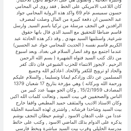
كان اللاعب الامريكي على الخط , فقد روى لي المحامي
حسون سميسم عام 69 واكد هذه الرواية المحامي جواد
عبد الحسين ان دفعة كبيرة من المال وصلت لمصرف
الرافدين في النجف مرسلة من تركيا باسم السيد, وارسل
قاسم ضباطا للتحقيق مع السيد الذي قال بانها حقوق
شرعية, واستلمها السيد مهدي , وقد ذكر هذه الحادثة عبد
الكريم قاسم نفسه ( الحديث للمحامي جواد عبد الحسين)
عندما اجتمع مع وفد انصار السلام في بغداد. وبعد اسبوع
من ذلك كتب السيد فتواه الشهيرة ( بسم الله الرحمن
الرحيم . لايجوز الانتماء للحزب الشيوعي فان ذلك كفر
والحاد او ترويج للكفر والالحاد. اعاذكم الله وجميع
المسلمين عن ذلك وزادكم ايمانا وتسليما , والسلام عليكم
ورحمة الله وبركاته ) وهي مؤرخة بتاريخ 17 شعبان 1379
المصادف 15/2/1959 , وكان الجو مهيبا عدد كبير من
الناس والصحفيين في بيت السيد , وتعالت كلمات الله اكبر,
وكان الاستاذ الاديب والمثقف حميد المطبعي واقفا خارج
بيت السيد وشاحذا فرشاته , واشترى لهذه المناسبة الجليلة
عددا من علب الدهان الاسود , لوشم حيطان النجف بوشم
يذكره على الدوام بذلك الماضي الاسود , وكتب على حائط
مدرسة الخليلى وقرب بيت السيد مباشرة وبخط فارسي