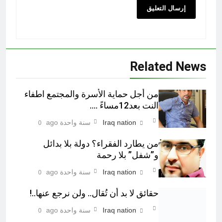
Related News
من أجل حماية الأسرة والمجتمع اطفاء
النت بعد12مساءً ….
Iraq nation
سنة واحدة ago
0
من يطارد الفقراء؟ دولة بلا بدائل
و”شفل” بلا رحمة
Iraq nation
سنة واحدة ago
0
حقائق لا بد أن تُقال.. ولن نرجع عنها..!
Iraq nation
سنة واحدة ago
0