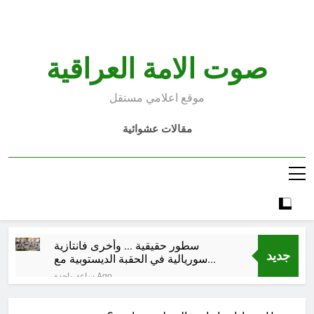
Ski
t
conten
صوت الامة العراقية
موقع اعلامي مستقل
مقالات عشوائية
سطور حقيقية … وأخرى فانتازية
جديد
سوريالية في الحقبة الديستوبية مع
مؤسساتنا الصحية !!
ساعة واحدة Ago
كتب ثقافية جديدة …دَردَشَاتٌ
ومُشَاكَسَاتٌ صُحَفيةٌ في مقهى