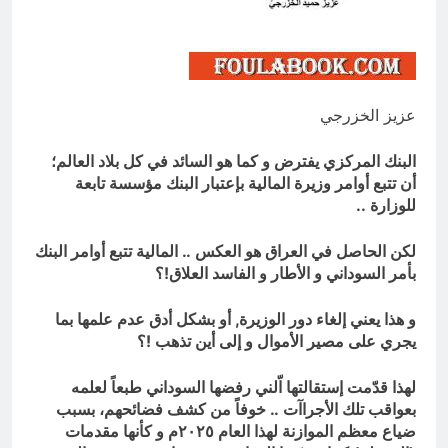
؟
13 ساعة Ago
الظلم والظلام والمادة المظلمة
13 ساعة Ago
عزيز الخزرجي
البنك المركزي يفترض و كما هو السائد في كل بلاد العالم؛
أن تتبع أوامر وزيرة المالية بإعتبار البنك مؤسسة تابعة
للوزارة ..
لكن الحاصل في العراق هو العكس .. المالية تتبع أوامر البنك
بأمر السوداني و الأطار و الفاسد العلاق!؟
و هذا يعني إلغاء دور الوزيرة, أو بشكل أدق عدم علمها بما
يجري على مصير الأموال و إلى أين تذهب !؟
لهذا قدّمت إستقالتها اّلني رفضها السوداني طبعاً لعلمه
بعواقب تلك الأجراآت .. خوفاً من كشف فضائحهم، بسبب
ضياع معظم الموازنة لهذا العام ٢٠٢٥م و كأنها مقدمات