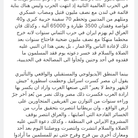
في الحرب العالمية الثانية إذ انتهت الحرب وليس هناك بناية
قائمة في لندن مع نصف مليون قتيل ومصاب عسكري
ومثلهم من المدنيين وتحطم 70 سفينة حربية كبرى و40
غواصة وفقدان 3500 طيارة و 65000 آلية ، وكذلك فان
العراق لم يهزم ايران في حرب الثماني سنوات لانه خرج
محطما منهكا مع نصف مليون ضحية فاحتاج سنوات بعد
ذلك لإعادة الناس والاعمار ، بل يعني هذا ان النبي عليه
الصلاة والسلام قد خسر دعوته يوم فقد المسلمون ما
فقدوه في أحد وحنين ولجأوا الى المصالحة في الحديبية،
بينما المنطق الآيديولوجي والمستقبلي والواقعي والتأثيري
يقول ان مصر كسرت اسرائيل وحطمت اسطورة “جيش
لايقهر وخط لا يعبر” التي صنعها الغرب واراد ان يكسر بها
ارادة العرب فكسرت ذلك مصر وذلك نصر من بُعدِ آخر جرّ
وراءه سنوات من التوازن بين الفريقين المتجاورين على
ارض الواقع ، وان بريطانيا انتصرت بتحقيق مآرب من
الخسائر الفادحة التي أصابتها ، والعراق انتصر بوقف
المشروع الايراني في المنطقة ، وكذلك دعوة النبي عليه
الصلاة والسلام انتشرت وانتصرت ووصلتنا اليوم بعد أحد
ومعارك أخرى بين فرح وقرح حتى تم للمسلمين ما أرادوا