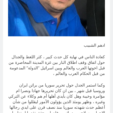
من الجولاني (ح 1) (وإذا كنت فيهم فأقمت
لهم الصلاة فلتقم طائفة منهم معك
12 ساعة Ago
وليأخذوا أٍسلحتهم)
مجلس عزاء حسيني (البصيرة في
القرآن الكريم وعند العباس عليه
السلام)
12 ساعة Ago
ادهم الشبيب
كعادة الناس في نهاية كل حدث كبير ، كثر اللغط والجدال
حول اتفاق وقف اطلاق النار بين غزة المدينة المحاصرة من
قبل اخوتها العرب والعالم وبين اسرائيل “الدولة” المدعومة
من قبل الحكام العرب والعالم ،
وكما استمر الجدل حول تحرير سوريا من براثن ايران
وروسيا قبل شهر ، بين ان كان تحريرها جهادا ونصرا ام
مؤامرة وخيبة وهل كان بأيدي أهلها أم هم وكلاء عن التركي
وغيره ، وظهر يومئذ الذين يؤولون الأمور ليقللوا من شأن
أعظم حدث شهدته سوريا منذ نصف قرن على ايدي رجالها
الاحرار وبسلاحهم ودمائهم ، فإن لم يحقق تقدما او تطورا