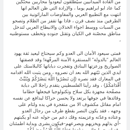
من القادة الميدانيين سيُطلقون ليعودوا محاربين محنّكين
كما عاد ابو ابراهيم يوما ، والإرادة التي ظن العالم انها
انتهت مع التطبيع العربي والمفاوضات الماراثونية بين
الطرفين منذ نصف قرن ، فاذا بها تقفز من الظلام وتصحو
من السبات ووسط اجواء الخذلان والانبطاح العربي لتدخل
مناطق محصّنة في الكيان وتقتل جنوده وتخطف مستوطنيه
،
فمتى سيعود الأمان الى العدو وكم سيحتاج ليعيد ثقة يهود
العالم “بالدولة” المستقرة الآمنة المرفّهة! وقد قصفتها
الصواريخ وزعزتها البنادق وتفجرت دباباتها كالبلاستك على
ايدي الذين ثبّتهم الله بعد ان نصروه ، ومن يثبت الله اقدامه
في المعارك فقد نصره {إِن تَنصُرُوا اللَّهَ يَنصُرْكُمْ وَيُثَبِّتْ
أَقْدَامَكُمْ} ، وقد رأينا الفلسطيني يتقدم راجلا الى دبابة
مصفّحة مجهزة بكل سلاح وتكنولوجيا فيجعلها حطاما
وقائدها في جوفها يرتعد ولا يحسن حراكا ليدافع عن نفسه
امام مقاتل مكشوف الا من متفجرة في يده ولثام على
وجهه ، فقد يكون النصر بقطع طرف من رجال العدو
وعتاده وعدّته وعزيمته وفك دعم من حوله عنه أو يكبتهم
-أي يذلهم ويخزيهم ويصرعهم-فيكون بشرى وبداية اطمئنان
وقد انسحبوا خائبين : {وَمَا جَعَلَهُ اللَّهُ إِلَّا بُشْرَىٰ لَكُمْ