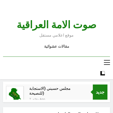
Ski
t
conten
صوت الامة العراقية
موقع اعلامي مستقل
مقالات عشوائية
مجلس حسيني (الاستجابة
جديد
للنصيحة)
7 دقائق Ago
الكاتبان باقر الزبيدي ورياض سعد يحذران
من الجولاني (ح 2) (فاذا سجدوا فليكونوا