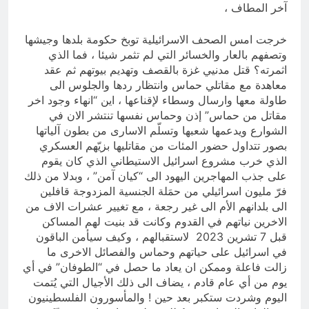
آخر المطاف ،
خرجت امس الصحف الاسرائيلية توبخ حكومة بلدها وجيشها
وتصفهم بالعار والخسائر التي لم تثمر شيئا ، فما الذي
اثمرته؟ قتل مدنيي غزة بالقصف وتهديم بيوتهم ثم عقد
معاهدة مع مقاتلي حماس وانتظار ردها والجلوس الى
طاولة معها وارسال وسطاء لإقناعها ، اين “انهاء وجود اخر
مقاتل من حماس” إذن وحماس نفسها تنتشر الان في
الشوارع ويدعمها شعبها وتسلّم الاسارى من بطون آلياتها
بصور تتداول حضور المئات من مقاتليها بزيّهم العسكري
الذي خرب مشروع اسرائيل الاستيطاني الذي كان يقوم
على جذب المهاجرين اليهود الى “كيان آمن” ، وبدلا من ذلك
فرّ مليون اسرائيلي من حمَلة الجنسية المزدوجة قافلين
الى بلدانهم الأم الى غير رجعة ، مع تغيير عشرات الاف من
الاخرين نياتهم في القدوم وكانت قد بنيت لهم المساكن
قبل 7 تشرين 2023 لاستقبالهم ، وكيف سيأمن الباقون
في اسرائيل على حياتهم وحماس والفصائل الاخرى ما
زالت فاعلة وممكن ان يعاد ما حصل في “الطوفان” في أي
يوم من أي عام قادم ، يضاف الى ذلك الأجيال التي يُتمت
اليوم وشردت ستكبر بعد حين ! والمأسورون الفلسطينيون