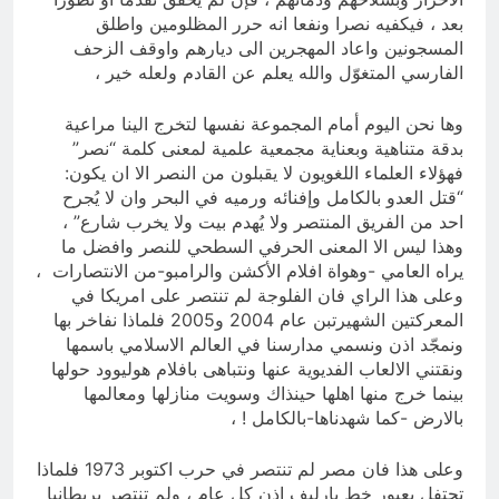
بعد ، فيكفيه نصرا ونفعا انه حرر المظلومين واطلق
المسجونين واعاد المهجرين الى ديارهم واوقف الزحف
الفارسي المتغوّل والله يعلم عن القادم ولعله خير ،
وها نحن اليوم أمام المجموعة نفسها لتخرج الينا مراعية
بدقة متناهية وبعناية مجمعية علمية لمعنى كلمة “نصر”
فهؤلاء العلماء اللغويون لا يقبلون من النصر الا ان يكون:
“قتل العدو بالكامل وإفنائه ورميه في البحر وان لا يُجرح
احد من الفريق المنتصر ولا يُهدم بيت ولا يخرب شارع” ،
وهذا ليس الا المعنى الحرفي السطحي للنصر وافضل ما
يراه العامي -وهواة افلام الأكشن والرامبو-من الانتصارات ،
وعلى هذا الراي فان الفلوجة لم تنتصر على امريكا في
المعركتين الشهيرتبن عام 2004 و2005 فلماذا نفاخر بها
ونمجّد اذن ونسمي مدارسنا في العالم الاسلامي باسمها
ونقتني الالعاب الفديوية عنها ونتباهى بافلام هوليوود حولها
بينما خرج منها اهلها حينذاك وسويت منازلها ومعالمها
بالارض -كما شهدناها-بالكامل ! ،
وعلى هذا فان مصر لم تنتصر في حرب اكتوبر 1973 فلماذا
تحتفل بعبور خط بارليف اذن كل عام ، ولم تنتصر بريطانيا