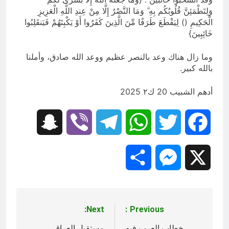
وَلِتَطْمَئِنَّ قُلُوبُكُم بِهِ ۗ وَمَا النَّصْرُ إِلَّا مِنْ عِندِ اللَّهِ الْعَزِيزِ
الْحَكِيمِ () لِيَقْطَعَ طَرَفًا مِّنَ الَّذِينَ كَفَرُوا أَوْ يَكْبِتَهُمْ فَيَنقَلِبُوا
خَائِبِينَ}
وما زال هناك وعد بالنصر عظيم ووعد الله صادق، وأملنا
بالله كبير.
أدهم الشبيب 20 ك٢ 2025
Snapchat
Viber
Telegram
WhatsApp
Twitter
Facebook
Share
Messenger
X
Next:
Previous:
تصفّح
خطاب العرب فيه
مستقبل العراق