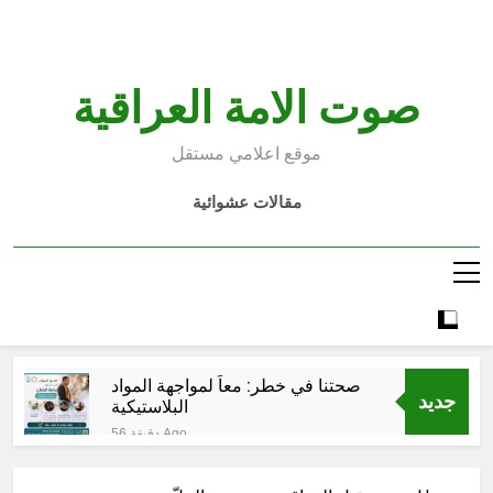
Ski
t
conten
صوت الامة العراقية
موقع اعلامي مستقل
مقالات عشوائية
صحتنا في خطر: معاً لمواجهة المواد
جديد
البلاستيكية
56 دقيقة Ago
سطور حقيقية … وأخرى فانتازية
سوريالية في الحقبة الديستوبية مع