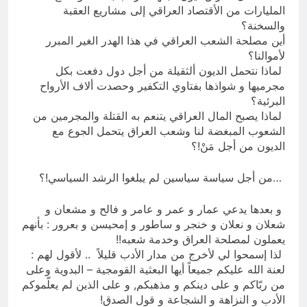
المليارات من الأقتصاد العراقي إلى مشاريع العقبة
والسخنة؟
أين مصلحة الشعب العراقي في هذا الهدر الغير المبرر
لأموالنا؟
لماذا نتحمل الديون ألثقيلة من أجل دول دفعت بكل
مجرميها و شواذها بفتاوي التكفير وحصدت ألاف الأرواح
البرئية؟
لماذا يصبح المال العراقي يتنعم به القتلة والمجرمين من
الشعوب المبغضة لنا وشعب العراق يتحمل الجوع مع
الديون من أجل مَنْ!؟
…من أجل سياسة سياسين لم يبلغوا الرشد السياسي!؟
و بعدها يدعي عمار و عمر و عامر و فالح و مشعان و
شعلان و نعلان و خنجر و ساطور و إمحيسن و بعرور : بأنهم
يعملون لمصلحة العراق وخدمة شعبه!!
لذا إسمحوا لي لأخرج من مدار الأدب قليلاً .. لأقول لهم :
لعنة الله عليكم جميعاً أيها البعثية القومجية – البدوية وعلى
من ربّاكم و على دينكم و مذهبكم, و على الذين لم يعلّموكم
الأدب و النزاهة و الشجاعة و قول الصدق!