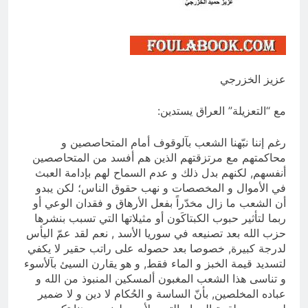
التطفل
15 ساعة Ago
ماذا لو كان المدير اقوى من الوزير
؟
15 ساعة Ago
عزيز الخزرجي
مع “التعزيلة” العراق يستدين:
رغم إننا نبّهنا الشعب بآلوقوف أمام المتحاصصين و
محاكمتهم مع مرتزقتهم الذين هم أفسد من المتحاصصين
أنفسهم, لكنهم بدل ذلك و عدم السماح لهم بإدامة العبث
في الأموال و المخصصات و نهب حقوق الناس؛ لكن يبدو
أن الشعب ما زال مخدّراً بفعل الأرهاق و فقدان الوعي أو
ربما لتأثير حبوب الكبتاكَون أو مثيلاتها التي تسبب بنشرها
حزب الله بعد تصنيعه في سوريا الأسد , نعم لقد عمّ اليأس
لدرجة كبيرة, خصوصا بعد حصوله على راتب حقير لا يكفي
لتسديد قيمة الخبز و الماء فقط, و هو يقارن السيئ بآلأسوء
و تناسى هذا الشعب المغبون ألمسكين المنبوذ من الله و
عباده المخلصين, بأنّ الساسة و الحُكام لا دين و لا ضمير