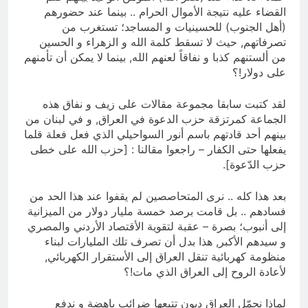
القضاء عليه نتيجة الأموال الحرام .. بينما عند حضورهم
(أهل الجنوب) للحسينيات و المساجد؛ تستغرب من
تصرفاتهم, حيث لا تسقط كلمة الله و الزهراء و الحسين
من ألستنهم كذبا و نفاقاً لعنهم الله, بينما لا يمكن أن تأمنهم
على دولار!؟
لقد كتبت سابقا مجموعة مقالات على زيف و نفاق هذه
الجماعة كمرتزقة حزب الدعوة في العراق, و في لبنان من
بينهم أحد قادتهم باسم أنور السواحيلي الذي فعل فعلة قلما
يفعلها حتى الكفار – راجعوا مقالنا : [حزب الله على خطى
حزب الدّعوة].
بعد هذا كله .. نرى المتحاصصين لم يقفوا عند هذا الحد من
فسادهم .. بل قامت برصد خمسة مليار دولار من الميزانية
إلى أنبوب؛ بصرة – عقبة لتقوية الأقتصاد الأردني والمصري
و سيدهم الأكبر, هذا بدل أن تصرف تلك المليارات لبناء
منظومة كهربائية تنقل العراق إلى الأستقرار الكهربائي,
لأعادة الروح إلى العراق الذي مات!؟
لماذا نحمّل العراق ديون تتبعها ضرائب باهضة و ندفع