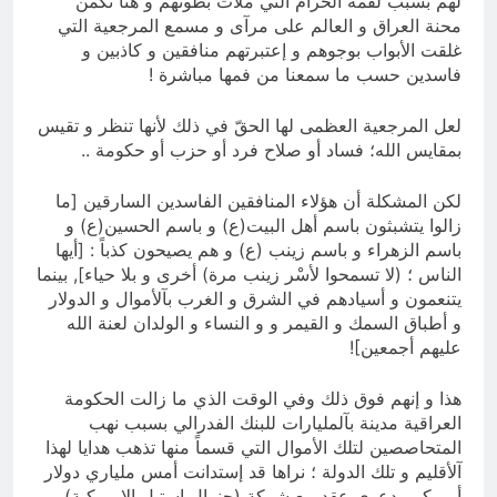
لهم بسبب لقمة الحرام التي ملأت بطونهم و هنا تكمن
محنة العراق و العالم على مرآى و مسمع المرجعية التي
غلقت الأبواب بوجوهم و إعتبرتهم منافقين و كاذبين و
فاسدين حسب ما سمعنا من فمها مباشرة !
لعل المرجعية العظمى لها الحقّ في ذلك لأنها تنظر و تقيس
بمقايس الله؛ فساد أو صلاح فرد أو حزب أو حكومة ..
لكن المشكلة أن هؤلاء المنافقين الفاسدين السارقين [ما
زالوا يتشبثون باسم أهل البيت(ع) و باسم الحسين(ع) و
باسم الزهراء و باسم زينب (ع) و هم يصيحون كذباً : [أيها
الناس ؛ (لا تسمحوا لأسْر زينب مرة) أخرى و بلا حياء], بينما
يتنعمون و أسيادهم في الشرق و الغرب بآلأموال و الدولار
و أطباق السمك و القيمر و و النساء و الولدان لعنة الله
عليهم أجمعين]!
هذا و إنهم فوق ذلك وفي الوقت الذي ما زالت الحكومة
العراقية مدينة بآلمليارات للبنك الفدرالي بسبب نهب
المتحاصصين لتلك الأموال التي قسماً منها تذهب هدايا لهذا
آلأقليم و تلك الدولة ؛ نراها قد إستدانت أمس ملياري دولار
أمريكي بدعوى عقد مع شركة (جنرال إستيل الامريكية)