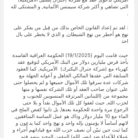
التي تضاهي و أكثر شركة سيمنس الألمانية, و المشتكى لله
.
: لقد تم إعداد القانون الخاص بذلك من قِبل من يفكر على
نهج هو أخطر من نهج الشيطان, و الذي لا يخطر على بال
احد
حيث قامت اليوم (19/1/2025) الحكومة العراقية الفاسدة
بأخذ قرض مليارين دولار من البنك الأمريكي لتوقيع عقد
كهرباء مع (شركة جنرال اليكترك) الأمريكية, كما العقود
السابقة التي عقدها المالكي الجاهل و أعوانه الجهلة مع
شركات عدة سرقوا تلك الأموال جميعها و لم يحصلوا حتى
على عنوان صاحب العقد أو تلك الشركة نفسها و منها
مجموعة من (اللبنانين المرتزقة المنسوبين للجنوب و
لحزب الله, حيث لغفوا كل تلك الأموال نقداً و بلا حتى
الرجوع مرة واحدة للحكومة بعدها, بل ذابوا كفص الملح في
الماء مع 10 مليار دولار وذاك هو عمل الساسة المنافقين,
لانهم أساساً لا يؤمنون بإله واحد و نهج واحد كما يدعون و
كما ثبت حين تبيّن أن نصف حزب الله مع قياداتهم أُجراء و
عملاء للأعداء ضد (نصر الله) المؤمن الوحيد بينهم فتم