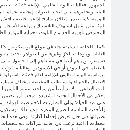
للجمهور. ف
البيئية وتحفيزهم على اتخاذ خطوات إيجابية لحماية الب
اليومية. كما تضمن إطلاق برامج إذاعية خاصة تناقش 
للبيئة مثل تقليل استهلاك البلاستيك وزراعة الأشجار
المجتمعي بأهمية الحد من التلوث وحماية الموارد الطب
الغابات وموجات الحرّ وغيرها من الظواهر تحدث بصور
فسيتعرضون هم أيضاً في مسعاهم إلى الحصول على روا
بالتغطية في الموقع أو في الاستوديو. وغالباً ما يُدر
وبمناسبة اليوم
الاتصال بالخبراء والسلطات المختصة بمختلف سيناريوه
للبث الإذاعي. ولا بد أيضاً من مراجعة عقود التأمين 
معكم في الأحوال الجوية الشديدة. ويجب أن تتضمن ال
على قيد الحياة؛ وإلى البطاريات الاحتياطية للهواتف 
والأحذية المناسبة للطرق الوعرة، وغير ذلك. وسيكون م