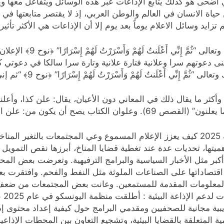
ذي أضحى هو كذلك يتابع الإذاعات عبر هذه الوسائل ويتفاعل معها
حياة الانسان في العالم والوطن العربي، إذ لا يقتصر متابعتها في
زايد وسائل الاعلام يوماً بعد يوم إلا أن الإذاعات هي الأكثر تأثيرا
جاء في تفسير الميزان للسيد ا
ى دعوتهم سرا وعلانية فتارة علانية وتارة سرا سالكا في دعوت
َأَسْرَرْتُ لَهُمْ إِسْرَارًا” ﴿نوح 9﴾ “ثم إني أَعلنت لهم” صوتي”وأسررت” الكلام “لهم إسرارا”.
وأكثر ما يقال ذلك في المعاني دون الأعيان، يقال: علن كذا، وأعلن
ميتها، تحديات عدة عند تغطية قضايا المناخ، أبرزها نقص التموي
 مثل الأخبار السياسية والبرامج الترفيهية. وتعرضت بعض المح
تمد اقتصاداتها على الصناعات الملوثة مثل النفط والفحم. وافتقر
المعلومات المقدمة للمستمعين. وعانت بعض المجتمعات من ضعف ال
البي
دريبية مجانية للصحفيين ومقدمي البرامج حول كيفية إعداد محتو
مية المتعلقة بالقضايا البيئية، وتشجيع التعاون بين المحطات الإذا