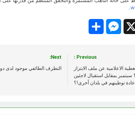
ظ على حالة التأهب المستمرة والتحقق المنتظم من قدرتها على ا
.
w
Share
Messenger
Snapc
X
Next:
Previous:
غطية الاعلامية عن ملف الابتزاز
التطرف الطائفي موجود لدى دو
الامريكي للسعودية: بين إعادة فتح ملف أحداث 11 سبتمبر بمقابل استقبال لاجئين
عادة توطينهم في بلدان أخرى!؟