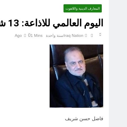
المعارف الدينية واللاهوت
اليوم العالمي للاذاعة: 13 شباط (ثم اني أعلنت لهم) (ح 4)
0
Iraq Nation
سنة واحدة Ago
1 Mins
الكاتبان باقر الزبيدي ورياض سعد يحذران من الجولاني (ح 1) (وإذا كنت فيهم فأقمت لهم الصلاة فلتقم طائفة منهم معك وليأخذوا أٍسلحتهم)
فاضل حسن شريف