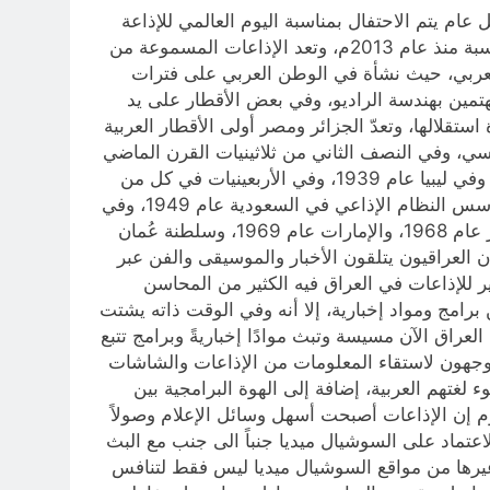
 ودورها في الوطن العربي للكاتب نصار النعيمي: بتأريخ 13 من فبراير من كل عام يتم الاحتفال بمناسبة اليوم العالمي للإذاعة
المسموعة التي حددتها المنظمة الدولية للتربية والعلوم والثقافة (اليونسكو)، ودَعَتْ دول العالم إلى الاحتفال بهذه المناسبة منذ عام 2013م، وتعد الإذاعات المسموعة من
العربي، حيث نشأة في الوطن العربي على فترات
مين بهندسة الراديو، وفي بعض الأقطار على يد
تقلالها، وتعدّ الجزائر ومصر أولى الأقطار العربية
ففي المغرب ظهرت الإذاعة عام 1928م على يد الاحتلال الفرنسي، وفي النصف الثاني من ثلاثينيات القرن الماضي
توالى ظهورها في باقي الأقطار العربية فظهرت في تونس عام 1935م، وفي العراق عام 1936، وفي لبنان عام 1938، وفي ليبيا عام 1939، وفي الأربعينيات في كل من
السودان عام 1940، وسوريا عام 1941، والصومال عام 1943، واليمن الشمالية عام 1947، وفي الأردن عام 1948، وتأسس النظام الإذاعي في السعودية عام 1949، وفي
الخمسينيات ظهرت الإذاعة في كل من الكويت عام 1951، واليمن الديمقراطية عام 1954، وموريتانيا عام 1956، وقطر عام 1968، والإمارات عام 1969، وسلطنة عُمان
 كان العراقيون يتلقون الأخبار والموسيقى والفن عبر
ر للإذاعات في العراق فيه الكثير من المحاسن
رامج ومواد إخبارية، إلا أنه وفي الوقت ذاته يشتت
عراق الآن مسيسة وتبث موادًا إخباريةً وبرامج تتبع
توجهون لاستقاء المعلومات من الإذاعات والشاشات
لغتهم العربية، إضافة إلى الهوة البرامجية بين
ليوم إن الإذاعات أصبحت أسهل وسائل الإعلام وصولاً
اعتماد على السوشيال ميديا جنباً الى جنب مع البث
غيرها من مواقع السوشيال ميديا ليس فقط لتنافس