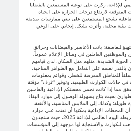
بمناسبة اليوم العالمي للإذاعة، ركزت على توعية المستمعين بالقضايا
ت المتوقعة لارتفاع درجات الحرارة على الحياة
ت تفاعلية تشجع المستمعين على تبني ممارسات صديقة
ت بيئية محلية، وأثرت بشكل إيجابي على الوعي
ة السابقة جاء في موقع اليونسكو عن 13 فكرة للاحتفال باليوم العالمي للإذاعة في 13 شباط/فبراير: 7 / التهيؤ للعاصفة: باتت الأعاصير والفيضانات وحرائق
والموظفين العاملين في وسائل الإعلام عموماً.
لجوية الشديدة، مثلهم مثل السكان، لدى قيامهم
ون بالقدر نفسه على التعامل مع الظواهر المناخية.
شمل مسحاً معدّاً سلفاً للمناطق المعرضة للخطر، وقوائم بمعلومات
 في حالات الكوارث الطبيعية، وتوفير “غرف” مؤقتة
تحقق مما إذا كانت تحمي محطتكم الإذاعية والعاملين
طوارئ بحيث يتاح بسهولة الوصول إلى موارد البقاء
 طويلة؛ وكذلك إلى الملابس المناسبة، والأقنعة،
أن المحطات الإذاعية يمكنها أن تعتمد على موارد
نظيراتها في حال تعرض إحداها لكارثة. وفي هذه الحالة يبرز دور الربط الشبكي في إنقاذكم. فلا تترددوا في استخدام خريطة اليوم العالمي للإذاعة 2025، حيث ستجدون
حطات إذاعية أخرى. وستنشر اليونسكو في عام 2025 خطة نموذجية للتأهب للكوارث والاستجابة لها موجهة إلى المؤسسات