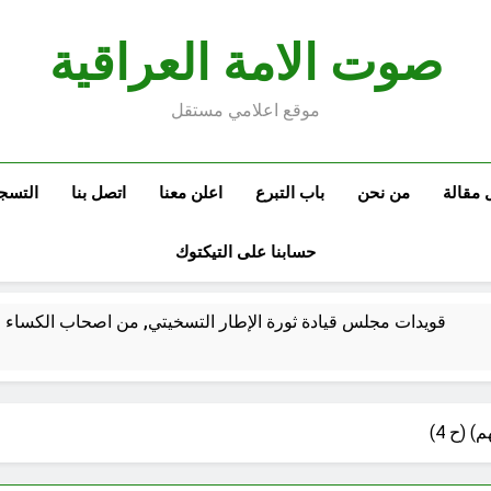
صوت الامة العراقية
موقع اعلامي مستقل
 مقالة
من نحن
باب التبرع
اعلن معنا
اتصل بنا
التسج
حسابنا على التيكتوك
قويدات مجلس قيادة ثورة الإطار التسخيتي, من اصحاب الكساء ا
الكاتبان باقر الزبيدي ورياض سعد يحذران من الجولاني (ح 2) (فاذا سجدوا فليكونوا من ورائكم)
اع الهوية الوطنية وجدلية بناء الدولة
من كان المست