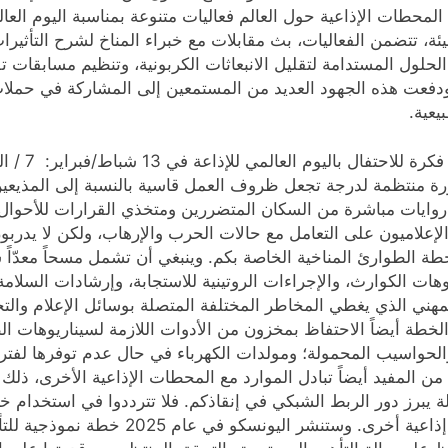
عاليات اليوم العالمي للإذاعة 2025 : تنظم المحطات الإذاعية حول العالم فعاليات متنوعة 
يئة، تتضمن الفعاليات، بث مقابلات مع خبراء المناخ لشرح التأثيرا
الحلول المستدامة لتقليل الانبعاثات الكربونية، وتنظيم مسابقا
. ودفعت هذه الجهود العديد من المستمعين إلى المشاركة في حملا
يعية.
تكملة للحلق
ة منتظمة لدرجة تجعل ظروف العمل قاسية بالنسبة إلى المذيعين 
يات مباشرة من السكان المتضررين ومتخذي القرارات للأحوال ا
ّب الإعلاميون على التعامل مع حالات الحرب والإرهاب، ولكن لا يدرب
 العالمي للإذاعة لعام 2025، استهلّوا خطة الطوارئ المناخية الخاصة بكم. وينبغي أن ت
ات الكوارث، والإجراءات الروتينية للاستجابة، وإرشادات السلامة
المهني الذي يغطي المخاطر المختلفة المتصلة بوسائل الإعلام وال
خطة أيضاً الاحتفاظ بمخزون من الأدوات اللازمة لسيناريوهات ال
والحواسيب المحمولة؛ ومولدات الكهرباء في حال عدم توفرها لفترة
ن المفيد أيضاً تبادل الموارد مع المحطات الإذاعية الأخرى، ذلك 
محطات إذاعية ترغب في إقامة شراكات مع م