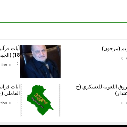
يم (مرجون)‎
آيات قرآن
18) (الجبت والطاغوت، الجبلة والناس)‎
0
tion
روق اللغويه للعسكري (ح
آيات قرآن
العاملي (ح 12
tion
0