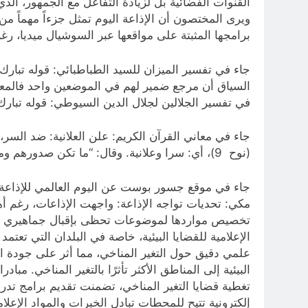
القنوات الفضائية بل لزيادة التفاعل مع الجمهور، ال
ويرى المختصون أن الإذاعة اليوم تمثل جزءاً مهماً من 
برامجها المثبتة على مواقعها عبر السوشيال ميديا، رغم ت
السياق أن مرجع ضمير لهم في الموضعين واحد فالمعن
في تفسير الجلالين لجلال الدين السيوطي: قوله تبارك وتعالى “ثُمَّ إِنِّي أَعْلَنتُ لَهُمْ و
جاء في معاني القرآن الكريم: علن العلانية: ضد السر، 
(نوح 9)، أي: سرا وعلانية. وقال: “ما تكن صدورهم وما يعلنون” (القصص 69). وعلوان الكتاب يصح أن يكون من: علن اعتبارا بظهور المعنى الذي فيه لا بظهور ذاته.
مكي: تحديات تواجه الإذاعة: واجهت الإذاعات، رغم أه
تخصيص مواردها لموضوعات تحظى بإقبال جماهيري أكبر
الإعلامية للقضايا البيئية، خاصة في البلدان التي تع
علمي دقيق حول التغير المناخي، مما أثر على جودة 
تغطية قضايا التغير المناخي، تضمنت تقديم برامج ت
إلكترونية تتيح للمحطات تبادل الخبرات والمواد الإعلا