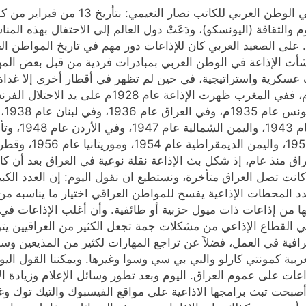
جاء في وكالة الحدث الاخبارية عن الإذاعات
. على الصعيد العربي كان للإذاعات دور مهم في تاريخ المواطن 
أت الإذاعة في الوطن العربي بمبادرات فردية من قبل بعض المهت
 عسكرية واستراتيجية، في حين لم تظهر في أقطار أخرى إلا غداة اس
التي عرفت الإذاعة المسموعة في حوالي عام 1925م، 
 في العراق منذ عام، إذ شكل بث الإذاعة نقلة نوعية في العراق بعد أن
نت تصل العراق متأخرة، ونستطيع ان نقول اليوم: إن العدد الكبي
د المحطات الإذاعية يفسح للمواطن العراقي اختيار ما يناسبه من ب
ا من إذاعات ذات ميول حزبية أو طائفية. وأن أغلب الإذاعات في ال
اني القطاع الإذاعي من مشكلات جمة تجعل الكثير من العراقيين ي
افية في العمل، فضلاً عن تراجع المهارات لكثير من المذيعين وسوء 
 العربية كمونتي كارلو والبي بي سي وسوا وغيرها. ويمكننا القول ا
اعات على عموم العراق. اليوم وبعد تطور وسائل الإعلام وزيادة ال
أصبحت تبث برامجها الاذاعية على مواقع الفيسبوك والتيك توك و