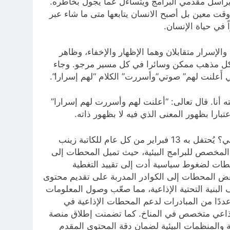
 ويراسل مقدمي البرامج ويتساءل عما يجول بخاطره.
 وقت معين بل أصبح الانسان يتابعها متى ما شاء عبر
ً في حياة الإنسان.
لطباطبائي: قوله تبارك وتعالى “ثُمَّ إِنِّي أَعْلَنتُ لَهُمْ وَأَسْرَرْتُ لَهُمْ إِسْرَارًا” ﴿نوح 9﴾ الإعلان والإسرار متقابلان وهما الإظهار والإخفاء، وظاهر
ي كل مذهب ممكن وسائرا في كل مسير مرجو. وجاء
ته أنا. قال تعالى: “أعلنت لهم وأسررت لهم إسرارا”
جاء في موقع جسور بوست عن اليوم العالمي للإذاعة 2025 كيف يعزز الإعلام المسموع وعي المجتمعات بالتغير المناخي؟ يُحتفل به 13 فبراير من كل عام للكاتبة زينب
ل المخصص للبرامج البيئية، حيث تميل المحطات إلى
طات لضغوط سياسية أدت إلى تقييد التغطية
ت بعض المحطات إلى الكوادر المدربة على تقديم محتوى
بنية التحتية الإذاعية، مما صعّب وصول المعلومات
ئية إلى المناطق الأكثر تأثرًا بالتغير المناخي. مبادرات لدعم الإذاعة البيئية : أطلقت منظمة اليونسكو في عام 2025 عددًا من المبادرات لدعم المحطات الإذاعية في
ى إذاعي متخصص في المناخ. كما تضمنت إطلاق منصة
عية والمنظمات البيئية لضمان دقة المحتوى المقدم