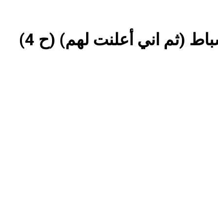
3 ساعات Ago
غزو الكويت 1990: قرار صدام حسين ودور دائرته العائلية في الحرب والاحتلال وعمليات النهب
السابع من آب يوم الشهيد الأشوري قيم الشهادة عند الأشوريين ودور الشهيد في صناعة التاريخ
الأسوأ والأحسن في تأريخ العراق الحديث
من و
13 ساعة Ago