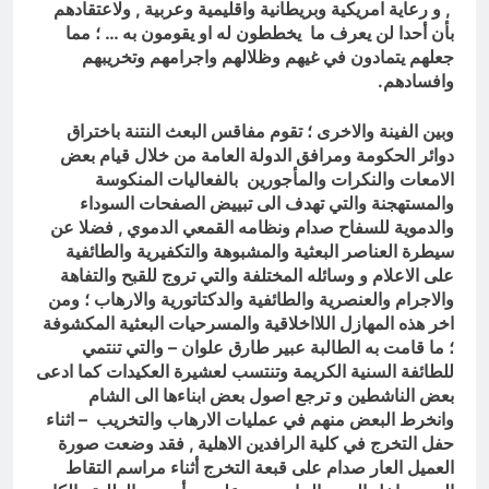
, و رعاية امريكية وبريطانية واقليمية وعربية , ولاعتقادهم
بأن أحدا لن يعرف ما يخططون له او يقومون به … ؛ مما
جعلهم يتمادون في غيهم وظلالهم واجرامهم وتخريبهم
وافسادهم.
وبين الفينة والاخرى ؛ تقوم مفاقس البعث النتنة باختراق
دوائر الحكومة ومرافق الدولة العامة من خلال قيام بعض
الامعات والنكرات والمأجورين بالفعاليات المنكوسة
والمستهجنة والتي تهدف الى تبييض الصفحات السوداء
والدموية للسفاح صدام ونظامه القمعي الدموي , فضلا عن
سيطرة العناصر البعثية والمشبوهة والتكفيرية والطائفية
على الاعلام و وسائله المختلفة والتي تروج للقبح والتفاهة
والاجرام والعنصرية والطائفية والدكتاتورية والارهاب ؛ ومن
اخر هذه المهازل اللااخلاقية والمسرحيات البعثية المكشوفة
؛ ما قامت به الطالبة عبير طارق علوان – والتي تنتمي
للطائفة السنية الكريمة وتنتسب لعشيرة العكيدات كما ادعى
بعض الناشطين و ترجع اصول بعض ابناءها الى الشام
وانخرط البعض منهم في عمليات الارهاب والتخريب – اثناء
حفل التخرج في كلية الرافدين الاهلية , فقد وضعت صورة
العميل العار صدام على قبعة التخرج أثناء مراسم التقاط