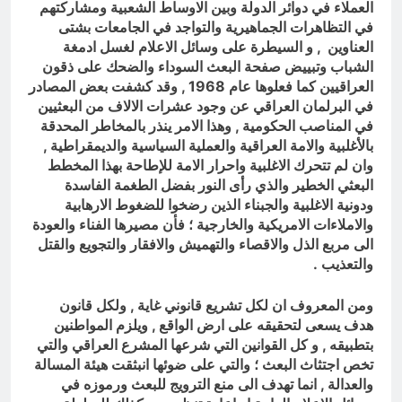
العملاء في دوائر الدولة وبين الاوساط الشعبية ومشاركتهم
في التظاهرات الجماهيرية والتواجد في الجامعات بشتى
العناوين , و السيطرة على وسائل الاعلام لغسل ادمغة
الشباب وتبييض صفحة البعث السوداء والضحك على ذقون
العراقيين كما فعلوها عام 1968 , وقد كشفت بعض المصادر
في البرلمان العراقي عن وجود عشرات الالاف من البعثيين
في المناصب الحكومية , وهذا الامر ينذر بالمخاطر المحدقة
بالأغلبية والامة العراقية والعملية السياسية والديمقراطية ,
وان لم تتحرك الاغلبية واحرار الامة للإطاحة بهذا المخطط
البعثي الخطير والذي رأى النور بفضل الطغمة الفاسدة
ودونية الاغلبية والجبناء الذين رضخوا للضغوط الارهابية
والاملاءات الامريكية والخارجية ؛ فأن مصيرها الفناء والعودة
الى مربع الذل والاقصاء والتهميش والافقار والتجويع والقتل
والتعذيب .
ومن المعروف ان لكل تشريع قانوني غاية , ولكل قانون
هدف يسعى لتحقيقه على ارض الواقع , ويلزم المواطنين
بتطبيقه , و كل القوانين التي شرعها المشرع العراقي والتي
تخص اجتثاث البعث ؛ والتي على ضوئها انبثقت هيئة المسالة
والعدالة , انما تهدف الى منع الترويج للبعث ورموزه في