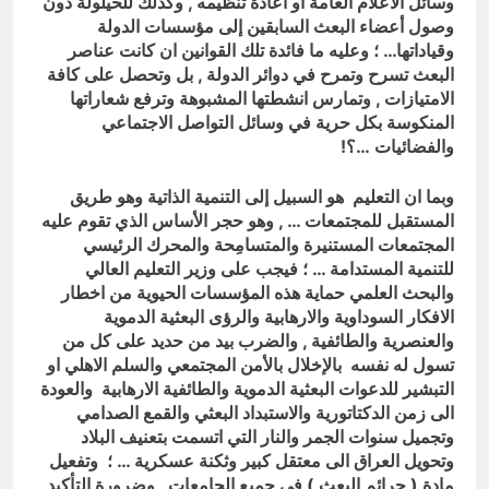
وسائل الاعلام العامة او اعادة تنظيمه , وكذلك للحيلولة دون
وصول أعضاء البعث السابقين إلى مؤسسات الدولة
وقياداتها… ؛ وعليه ما فائدة تلك القوانين ان كانت عناصر
البعث تسرح وتمرح في دوائر الدولة , بل وتحصل على كافة
الامتيازات , وتمارس انشطتها المشبوهة وترفع شعاراتها
المنكوسة بكل حرية في وسائل التواصل الاجتماعي
والفضائيات …؟!
وبما ان التعليم هو السبيل إلى التنمية الذاتية وهو طريق
المستقبل للمجتمعات … , وهو حجر الأساس الذي تقوم عليه
المجتمعات المستنيرة والمتسامِحة والمحرك الرئيسي
للتنمية المستدامة … ؛ فيجب على وزير التعليم العالي
والبحث العلمي حماية هذه المؤسسات الحيوية من اخطار
الافكار السوداوية والارهابية والرؤى البعثية الدموية
والعنصرية والطائفية , والضرب بيد من حديد على كل من
تسول له نفسه بالإخلال بالأمن المجتمعي والسلم الاهلي او
التبشير للدعوات البعثية الدموية والطائفية الارهابية والعودة
الى زمن الدكتاتورية والاستبداد البعثي والقمع الصدامي
وتجميل سنوات الجمر والنار التي اتسمت بتعنيف البلاد
وتحويل العراق الى معتقل كبير وثكنة عسكرية … ؛ وتفعيل
مادة ( جرائم البعث ) في جميع الجامعات , وضرورة التأكيد