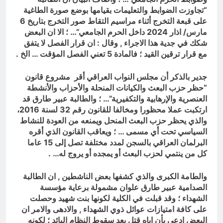
“تجاوزت الضوابط والتعليمات بقيامها بوضع صورة الطاغية
على قبعة التخرج أثناء مراسيم التقاط صور التخرج بتاريخ 6
مارس/ اذار 2024 داخل الحرم الجامعي”… ؛ الا ان البعض
شكك في جدية هذا الاجراء , وقال : ان قرار الفصل لا يتفق
مع قرار ترقين القيد ؛ فالمادة 5 تعني الفصل المؤقت … الخ .
جدير بالذكر أن مجلس النواب العراقي أقر مشروع قانون
“حظر حزب البعث والكيانات المنحلة والأحزاب والأنشطة
العنصرية والإرهابية والتكفيرية”… ؛ والطالبة عبير طارق قد
ارتكبت عملا محظورا ومخالفا للقانون رقم 32 لسنة 2016،
والذي يحظر حزب البعث المنحل ويمنعه من العودة للنشاط
السياسي تحت أي مسمى … ؛ ويعاقب القانون الذي أقره
البرلمان العراقي بالسجن لمدد مختلفة تصل إلى 15 عاما
كل من ينتمي لحزب البعث أو يمجده أو يروج له… .
والطامة الكبرى والذي كشفها بعض الناشطين , ان الطالبة
الصدامية عبير طارق علوان مشمولة برعاية مؤسسة
الشهداء ؛ وقد قبلت في الكلية لكونها بنت شهيد وحصلت
على كافة امتيازات عوائل ذوي الشهداء , والادهى والامر ان
البعض ادعى بأن اباه قتل بعد سقوط النظام البائد ؛ لكونه