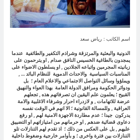
5 ساعات Ago
تجيك المنية
5 ساعات Ago
اسم الكاتب : رياض سعد
الدونية والبعثية والمرتزقة وشراذم التكفير والطائفية عندما
يمجدون بالطاغية الخسيس النافق صدام , او يترحمون على
زبانيته المجرمين واتباعه الجلادين , او يسلطون الاضواء على
المناسبات السياسية والاحداث الدموية للنظام البائد … ,
ويملؤوا وسائل التواصل الاجتماعي والاعلام العام ؛ بل
ودوائر الحكومة ومرافق الدولة العامة بهذا العواء والنهيق
القبيح ؛ يعلمون علم اليقين ان تصرفاتهم هذه , تجعلهم
عرضة للاتهامات , و لازدراء احرار وشرفاء الاغلبية والامة
العراقية , وللمسالة القانونية ؛ الا انهم في الوقت نفسه
يدركون جيدا ؛ عدم مطاردة الاجهزة الامنية لهم , او رفع
دعاوى قضائية ضدهم , او حرمانهم من امتيازاتهم او التضييق
عليهم , بل على العكس من ذلك ؛ اذ تقدم لهم التنازلات تلو
التنازلات بين فترة واخرى ؛ و بأوامر خارجية وضغوط داخلية