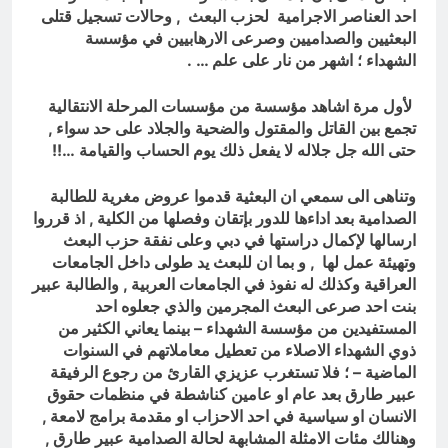
احد العناصر الاجرامية لحزب البعث , وحالات تسجيل قتلى
البعثيين والصداميين وصرعى الارهابيين في مؤسسة
الشهداء ؛ اشهر من نار على علم … .
لأول مرة اشاهد مؤسسة من مؤسسات المرحلة الانتقالية
تجمع بين القاتل والمقتول والضحية والجلاد على حد سواء ,
حتى الله جل جلاله لا يفعل ذلك يوم الحساب والقيامة …!!
وتناهى الى سمعي ان البعثية قدموا عروض مغرية للطالبة
الصدامية بعد اداءها للدور بإتقان وفصلها من الكلية , اذ قرروا
ارسالها لإكمال دراستها في دبي وعلى نفقة حزب البعث
وتهيئة عمل لها , و بما ان للبعث يد طولى داخل الجامعات
العراقية وكذلك له نفوذ في الجامعات العربية , والطالبة عبير
بنت احد صرعى البعث المجرمين والذي جعلوه احد
المستفيدين من مؤسسة الشهداء – بينما يعاني الكثير من
ذوي الشهداء الاصلاء من تعطيل معاملاتهم في السنوات
الماضية – ؛ فلا تستغرب عزيزي القارئ من رجوع الرفيقة
عبير طارق بعد عام او عامين كناشطة في منظمات حقوق
الانسان او سياسية في احد الاحزاب او مقدمة برامج لامعة ,
وهنالك مئات الامثلة المشابهة لحالة الصدامية عبير طارق ,