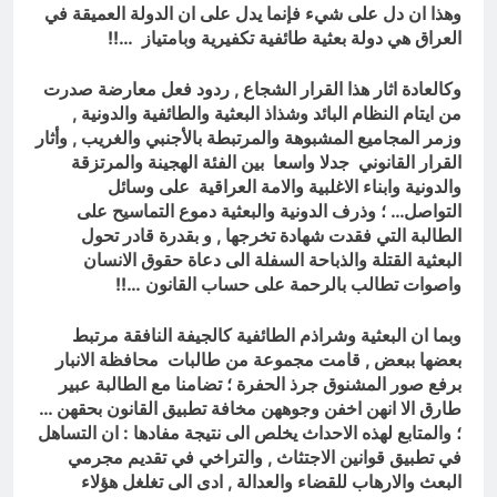
وهذا ان دل على شيء فإنما يدل على ان الدولة العميقة في
العراق هي دولة بعثية طائفية تكفيرية وبامتياز …!!
وكالعادة اثار هذا القرار الشجاع , ردود فعل معارضة صدرت
من ايتام النظام البائد وشذاذ البعثية والطائفية والدونية ,
وزمر المجاميع المشبوهة والمرتبطة بالأجنبي والغريب , وأثار
القرار القانوني جدلا واسعا بين الفئة الهجينة والمرتزقة
والدونية وابناء الاغلبية والامة العراقية على وسائل
التواصل… ؛ وذرف الدونية والبعثية دموع التماسيح على
الطالبة التي فقدت شهادة تخرجها , و بقدرة قادر تحول
البعثية القتلة والذباحة السفلة الى دعاة حقوق الانسان
واصوات تطالب بالرحمة على حساب القانون …!!
وبما ان البعثية وشراذم الطائفية كالجيفة النافقة مرتبط
بعضها ببعض , قامت مجموعة من طالبات محافظة الانبار
برفع صور المشنوق جرذ الحفرة ؛ تضامنا مع الطالبة عبير
طارق الا انهن اخفن وجوههن مخافة تطبيق القانون بحقهن …
؛ والمتابع لهذه الاحداث يخلص الى نتيجة مفادها : ان التساهل
في تطبيق قوانين الاجتثاث , والتراخي في تقديم مجرمي
البعث والارهاب للقضاء والعدالة , ادى الى تغلغل هؤلاء