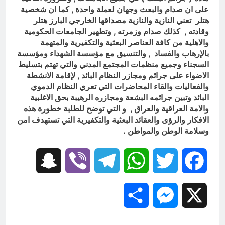
على ان صدام والبعث وجهان لعملة واحدة , كما ان شخصية
هتلر تعني النازية والنازية مصداقها الخارجي البارز هتلر
وقادته , كذلك صدام وزمرته , وتطهير الجامعات الحكومية
والاهلية من كافة العناصر البعثية والتكفيرية والمتهمة
بالإرهاب والفساد , والتنسيق مع مؤسسة الشهداء ومؤسسة
السجناء وجميع منظمات المجتمع المدني والتي تهتم بتسليط
الاضواء على جرائم ومجازر النظام البائد , لإقامة الانشطة
والفعاليات والقاء المحاضرات التي تعري النظام الدموي
البائد وتبين جرائمه البشعة ومجازره الرهيبة بحق الاغلبية
والامة العراقية والعراق , و التي توضح للطلبة خطورة هذه
الافكار والرؤى والعقائد البعثية والتكفيرية التي تستهدف امن
وسلامة الوطن والمواطن .
Snapchat
Viber
Telegram
WhatsApp
Twitter
Facebook
Share
Messenger
X