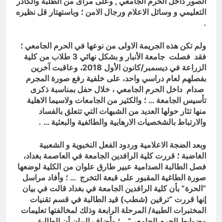
الصور داخل الحرم الجامعي , وعلى مرأى من الطلبة والكادر
التعليمي و وسائل الاعلام ورجال الامن ؛ وباستهتار قل نظيره
.
ولم تكن هذه الجريمة الاولى من نوعها في الحرم الجامعي ؛
فقد فصلت جامعة الأنبار و بشكل نهائي 3 طلاب من كلية
الزراعة في ديسمبر/كانون الأول 2018، وعاقبت آخرين
بفصلهم لعام دراسي واحد، على خلفية رفع صورة المجرم
صدام داخل الحرم الجامعي ، خلال حفل بمناسبة ذكرى
تأسيس الجامعة … ؛ والكثير من الجامعات ولاسيما الاهلية
منها تثار حولها العديد من الشبهات التي تتعلق بالفساد
والارتباط بالشخصيات الارهابية والطائفية والبعثية … .
وبعد الضجة الاعلامية وردود الفعل النخبوية و الشعبية
الغاضبة ؛ قررت كلية الرافدين الجامعة في العاصمة بغداد،
فصل الطالبة الصدامية عبير طارق علوان من الكلية لوضعها
صورة الطاغية المقبور على قبعة التخرج … ؛ وأفاد مراسل
“الحرة” بأن كلية الرافدين الجامعة في بغداد قالت في بيان
إنها قررت “ترقين (شطب) قيد الطالبة في قسم تقنيات
المختبرات الطبية/ المرحلة الرابعة وذلك لمخالفتها تعليمات
وضوابط الحرم الجامعي”… ؛ وأضاف البيان أن الطالبة