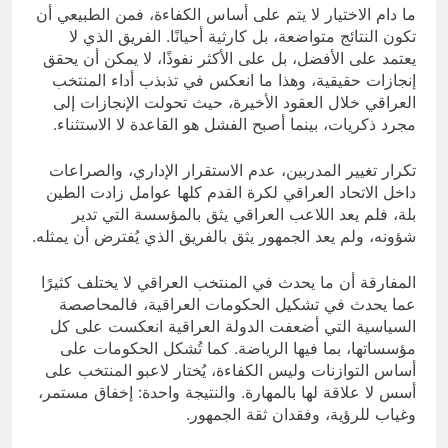
ما دام الاختيار لا يتم على أساس الكفاءة، فمن الطبيعي أن
تكون النتائج متواضعة، بل كارثية أحيانًا. الفريق الذي لا
يعتمد على الأفضل، بل على الأكثر نفوذًا، لا يمكن أن يحقق
إنجازات حقيقية، وهذا ما انعكس في تذبذب أداء المنتخب
العراقي خلال العقود الأخيرة، حيث تحولت الإنجازات إلى
مجرد ذكريات، بينما أصبح الفشل هو القاعدة لا الاستثناء.
تكرار تغيير المدربين، عدم الاستقرار الإداري، والصراعات
داخل الاتحاد العراقي لكرة القدم كلها عوامل زادت الطين
بلة، فلم يعد اللاعب العراقي يثق بالمؤسسة التي تدير
شؤونه، ولم يعد الجمهور يثق بالفريق الذي يُفترض أن يمثله.
المفارقة أن ما يحدث في المنتخب العراقي لا يختلف كثيرًا
عما يحدث في تشكيل الحكومات العراقية، فالمحاصصة
السياسية التي أضعفت الدولة العراقية انعكست على كل
مؤسساتها، بما فيها الرياضة. كما تُشكل الحكومات على
أساس التوازنات وليس الكفاءة، يُختار لاعبو المنتخب على
أسس لا علاقة لها بالمهارة. والنتيجة واحدة: إخفاق مستمر،
وغياب للرؤية، وفقدان ثقة الجمهور.