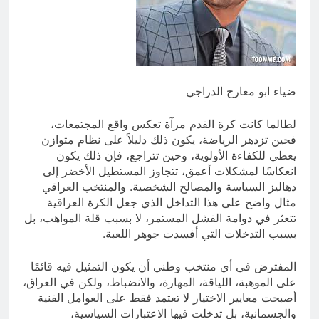
انتهت الحرب… لكن لم ينتهي
الموت
19 ساعة Ago
ضياء ابو معارج الدراجي
لطالما كانت كرة القدم مرآة تعكس واقع المجتمعات،
فحين تزدهر الرياضة، يكون ذلك دليلاً على نظام متوازن
يعطي للكفاءة الأولوية، وحين تتراجع، فإن ذلك يكون
انعكاسًا لمشكلات أعمق، تتجاوز المستطيل الأخضر إلى
دهاليز السياسة والمصالح الشخصية. والمنتخب العراقي
مثال واضح على هذا التداخل الذي جعل الكرة العراقية
تتعثر في دوامة الفشل المستمر، لا بسبب قلة المواهب، بل
بسبب التدخلات التي أفسدت جوهر اللعبة.
المفترض في أي منتخب وطني أن يكون التمثيل فيه قائمًا
على الموهبة، اللياقة، المهارة، والانضباط، ولكن في العراق،
أصبحت معايير الاختيار لا تعتمد فقط على العوامل الفنية
والجسمانية، بل تدخلت فيها الاعتبارات السياسية،