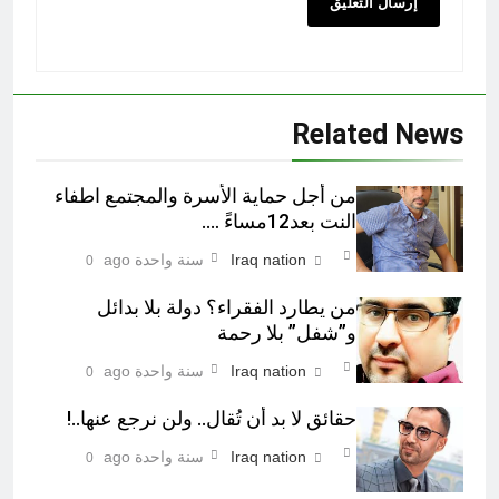
Related News
من أجل حماية الأسرة والمجتمع اطفاء
النت بعد12مساءً ….
Iraq nation
سنة واحدة ago
0
من يطارد الفقراء؟ دولة بلا بدائل
و”شفل” بلا رحمة
Iraq nation
سنة واحدة ago
0
حقائق لا بد أن تُقال.. ولن نرجع عنها..!
Iraq nation
سنة واحدة ago
0