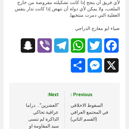
لأي فريق أن ينجح إذا كانت تشكيلته مفروضة من خارج
الملعب، ولا يمكن لأي دولة أن تنهض إذا كانت تدار بنفس
العقلية التي دمرت منتخبها.
ضياء ابو معارج الدراجي
Snapchat
Viber
Telegram
WhatsApp
Twitter
Facebook
Share
Messenger
X
Next:
Previous:
تصفّح
المقالات
السقوط الاخلاقي
“العشرين”… دراما
في المجتمع العراقي
عراقية تحاكي
(القسم الثاني)
الذاكرة لم تنسى
سيد المقاومة او