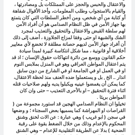
والاعتقال والحبس والحجز على الممتلكات بل ومصادرتها ،
والقيام بالاستجواب وطلب المعلومات، وأخذ الأقوال شفاهة
أو كتابة من أي شخص، ومن أخطر السلطات التي كان يتمتع
بها جهاز الأمن في ظل النظام الصدامي هو أن أفراد الأمن
لهم سلطة القبض والاعتقال والتحقيق والتعذيب لمجرد
الشك والشبهة او حتى وفقا لمزاج الجلاوزة ، أضف إلى ذلك
أن أفراد جهاز الأمن لديهم حصانة مطلقة لا تخضع لأي معايير
أخلاقية أو قانونية ، مما شكل انتكاسة كبيرة لمبدأ سيادة
حكم القانون ووسع من دائرة انتهاكات حقوق الإنسان ؛ اذ قد
يتم اعتقال المواطن العراقي وهو في المنزل بملابس النوم
او في العمل او في الجامعة او في الشارع من دون سابق
انذار .. الخ , بل و يستعملوا ضده العنف منذ لحظة الاعتقال،
كما يمكن أن يغمضوا عينيه ويكبلوا يديه ولهم صلاحيات قتله
اثناء فترة التحقيق – او بالأحرى التعذيب – حتى وان كان
المواطن بريئا .
تخيلوا ان النظام الصدامي الهجين قد استورد مجموعة من (
القراصات او المهراشة كما يسميها بعض السجناء ؛ و وضعها
في سجن ( ابو غريب ) وهي عبارة : عن الات لخنق وشنق
المحكوم بالإعدام وذلك من خلال الضغط بقوة على رقبة
الضحية ) بدلا عن الطريقة التقليدية للإعدام – وهي الشنق