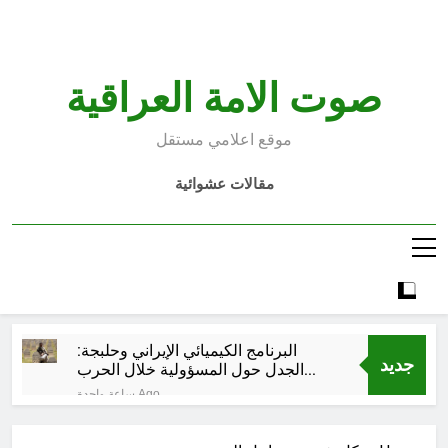
Ski
t
conten
صوت الامة العراقية
موقع اعلامي مستقل
مقالات عشوائية
البرنامج الكيميائي الإيراني وحلبجة:
جديد
الجدل حول المسؤولية خلال الحرب
الإيرانية–العراقية
ساعة واحدة Ago
قراءة تحليليّة في الأبعاد القانونيّة
والسياسيّة للأتفاق الإطاري