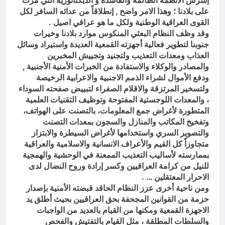
أِشرس الأنظمة الظالمة والفاسدة و الديكتاتورية التي مرت
ودور دائرته العائلية في الحرب والاحتلال
وعمليات النهب
على بلادنا ؛ وهذا الامر واضح , إنطلاقاً من عدائه السافر لكل
10 ساعات Ago
القوى العراقية الوطنية ولكل ما هو عراقي اصيل .
السابع من آب يوم الشهيد الأشوري قيم
وقد وظف النظام البعثي المنكوس موارد بلادنا وخيرات
الشهادة عند الأشوريين ودور الشهيد في
صناعة التاريخ
جنوبنا لتطوير فعالية أجهزته القمعية العديدة واستيراد وسائل
11 ساعة Ago
العذاب ومعدات التعذيب ولتجنيد وتجييش المخبرين
والمصادر والوكلاء والاستفادة من الخبرات الأمنية الأجنبية ,
ودفع الأموال لشراء الذمم الاجنبية والاعرابية الرخيصة
ولتسخير المرتزقة والاقلام الصفراء لتبييض صفحته السوداء
، والمعدات اللوجستية المفتوحة وتوظيف التقنيات العلمية
المتطورة لأغراض جمع المعلومات، بالتصنت على الهواتف،
وتفخيخ المكاتب والمنازل والسجون بمعدات التصنت
والتصوير السري واستخدامها لأغراض السيطرة والابتزاز
متجاوزاً كل القيم والأعراف الانسانية والاسلامية والعراقية
بممارسته لأساليب التعذيب الممعنة في الوحشية والهمجية
للنيل من كرامة العراقيين وكسر إرادة وروح النضال لدى
الاحرار المعتقلين … .
ومن ناحية أخرى عزز النظام الحاقد قبضته الأمنية بإصدار
حزمة من القوانين المجحفة بحق العراقيين بحيث أطلق يد
الاجهزة القمعية ومكنها من القيام بالعديد من الواجبات
والسلطات المطلقة ، مثل القيام بالتفتيش والفحص