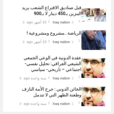
قبل صناديق الاقتراع الشعب يريد
البنزين بـ450 دينار لا بـ900
Iraq nation
10 أشهر ago
0
الرياضة ..مشروع ومشروعية !
Iraq nation
10 أشهر ago
0
عقدة الدونية في الوعي الجمعي
الشيعي العراقي: تحليل نفسي-
اجتماعي – تاريخي- سياسي
Iraq nation
سنة واحدة ago
0
الخائن الدوني : جرح الأمة النازف
وطعنة الظهر التي لا تندمل
Iraq nation
سنة واحدة ago
0