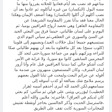
متاعهم قد نضب بعد أيام،فعادوا للحلانه يفرزوا منها ما
مسه البول (النكسان) من غيره ليأكلوه، ثم عادوا بعد أن
نضب أكلهم أن أكلوا (النكسان) وهذا أضعف الإيمان.وهكذا
الحال معنا فقد بدأنا نفرز (المقاومة الشريفة) عن
(المقاومة العاهر) وهي تحصد أرواح العراقيين يوميا، ثم
اليوم،و على لسان طالباني، حينما فرق بين البعثي الجيد
عن السئ والسوري عن العفلقي،ثم سيأتي اليوم الذي
نستسيغهم جميعا (مثل خلالات العبد)،ونضمهم إلى قلوبنا
(كلوب سمج) بعد كل مافعلوه بنا،بعد أن يهبهم طالباني صكا
للبراءه ويزكيهم بأنهم من جماعة سوريا،حتى لتجد كل
المجرمين السابقين كانوا مع سوريا، ولا غرابة في الأمر.
كنت أشكو حالي كما ديدننا العراقيين قبل عام وأنا أزور
لبنان المترف، وكان المستمعون منبهرون من صدمة ما
أقوله عن جرائم البعث،ولمحت في ثنايا القول بعضهم
يرسم ملامح شك بمبالغة أو كذب أسوقه إلى
مسامعهم،لكن الحمد لله أنبرى أحدهم أسمه (هزار
الخطيب) ليؤزرني ويثنى على قولي ثم سألني: كم بعثي
كان لديكم في العراق؟ ،فأخبرته: ملايين والله أعلم
،فاسترسل الحديث وذّكر الجالسين بحاجز أونقطة تفتيش
للمخابرات السورية كانت تقف على الطريق