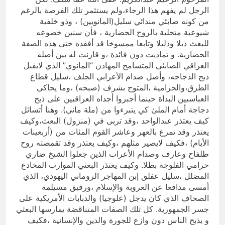
الرجل لم يفهم هذا الرجاء،ولم يستثمر تلك الفرصة بالرغم
من كونه صابئي مندائي سليل(المانويين) ، وذو خلفية
شيوعية متحلية بالروح الحضارية ، فأن سنين خضوعه
للبعث ذيلا وذليلا وتابعا ممسوخا قد أفقده حتى هذه الصفة
الحضارية. و تماديت دون فائدة ،و قارنت له بين أصله
العراقي الصابئي المتسامح المهادن “المانوي” الذي لايقبل
ذبح الدجاجه، وأصل صدام الأعرابي الجلف ،سليل قطاع
الطرق،والحرامية ،المتوج بشرف (صبحه) ،وما يحاكي
العباسيين البداة حينما أجبروا أجداه العراقيين على ذبح
دجاجة أمام الملئ كي يتبرءوا من (ملة ماني). وهنا أتسائل
كيف يعتذر عبدالواحد ،وقد تربى في (منزول) البعث،وكيف
يعتذر وقد تمرغ بالعهر وعاشر القوم المئات من (أربعينات
الأيام) ،فكيف لايصير مثلهم ،وكيف يعتذر وقد تقمصته روح
طلفاح وعارف وصدام الأعراب الذين جعلوا الشيخ ضاري
حرامي الفلوجة بطلا. وكيف يعتذر البعثي الموارب المخادع
المضلل ،سليل عفلق إبن المهاجر الروماني اليهودي، الذي
أمسى مدافعا عن العروبة والإسلام ،ورفيق مسيلمه
الصحاف الذي كان يدجل (علوجيا) والدبابات الأمريكية على
جسر الجمهورية. كل تلك الصفات المتناقضة يمارسها البعثي
و يذبح الناس دون وازع للجورة والدين والإنسانية ،فكيف