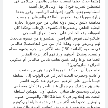
(مثلما حدث حينما أسست حماس والجهاد الإسلامي في
فلسطين لضرب فتح ). لهذا أولى الرجل أهمية
استثنائية،وجعلها باكورة إجتهاداته الرئاسية ،وقرر بعدها
زيارة سوريا تأدية لطقوس الطاعة والعرفان ،وأمست
مداهنتة لاتليق برئيس دولة تعاني من جور سوريا الجارة
البعثية العاهر، وتصديرها المكشوف للإرهاب .وهكذا كان
لتفوهاته وقع الخناجر على الجسد العراق المسجى
عليلا،وعلى نفوس العراقيين المكسورة من قسوة مايحدث
لهم ويتربص بهم . وهكذا فأن من عين (تحاصصيا) طالباني
في منصبه (القائمة 169) ،هم الأكثر من أجرم بحقهم صدام
والبعث، ويشكل أخوتهم ورفاقهم أكثر نزلاء المقابر
الجماعية نوعا وكما .فمن نعاتب ياناس طالباني أم منكوبي
العراق (المازوكيين)؟.
نعلم جيدا أن الحركة القومية الكردية هي من صنعت
وأعانت وحضرت البعث العراقي في الوثوب إلى السلطة
حينما تأمروا على الزعيم المرحوم عبدالكريم قاسم
،بتنسيق مشترك مع جمال عبدالناصر.وقد كان مصطفى
برزاني ومحسن طباطبائي الحكيم، أول المهنئين لسلطة
البعث بعد إنقلابهم في 8 شباط1963. والقوميين عموما
والبعثيين تحديدا هم أكثر من قدم خدمة جليلة لهم،كونهم
صنعوا سلطة قومية عنصرية ،أعطتهم الحجة والذريعة في