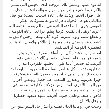
الدعوة عينها .ونلمس تلك الروحية لدى الجهتين التي تتميز
بالكراهية للجميع والتربص والمواربة والمخادعة والدجل
على طول الخط. وبذلك فان إعادة (تبعيث البعث) من قبل
طالباني هو في فحواه دعم لديمومة مسوغات الفكر
القومي وترويج لبضاعته البائرة في العالم،بعدما أقتلعه الله
“عربيا” وبقى أن يقتلعه كرديا وهلم جرا لكل دعاة القومية ،
و يقطع سنته ويوئد سيرته ،كونه كان ويبقى رجس لايليق بنا
كشعب فسيفسائي متسامح وقابل بالآخر ولايقبل بالترهات
العنصرية القومية أو الطائفية.
لقد مارس الاعتذار كل من أساء التصرف وأجرم بحق
شعبه،فها هو نظام الفصل العنصري(الأبرتايد) في جنوب
أفريقيا،قد خصص أياما طوال ،تخللتها طقوس اعتذار
حضارية ،قدمتها كل عناصر السلطة العنصرية السابقة.لقد
حدث ذلك أمام الملئ ورأيناهم يصعدون المنصة ويعترفوا
جهرا بجرمهم،ويعتذروا للشعب عما حصل ويهبطوا أحرار
من الجهة الأخرى. لقد مارس هؤلاء “الأفارقة” طقسا في
الإعتذار والتسامح والصفح،فتبدلت الأمور وأسترسلت
الأحوال صحيا،وهاهي جنوب أفريقيا تشهد صعودا حضاريا
وترفل بالأمان.
وحدث في رومانيا الحال نفسه،وأعتذر جل الشيوعيين عن