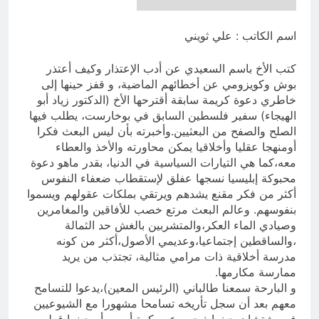
انتهت الحرب… لكن لم ينتهي
الموت
اسم الكاتب : علي ثويني
19 ساعة Ago
كتب الأخ باسم السعيدي عن أدب الإعتذار وكيف أعتذر
بوش وكويزومي عن أخطائهم الماضية، و قفز حينها إلى
خاطري دعوة كريمة سابقة أقترحها الأخ (الدكتور زياد أبو
الهيجاء) سفير فلسطين السابق في بوخارست، يطلب فيها
الصلح والصفح من البعثيين.وأخبرته بأن ليس البعث فكرا
أومنهجا عقليا وأخلاقيا يمكن محاورته والأخذ والعطاء
معه،كما هي التيارات السياسية في الدنيا، بقدر ماهو دعوة
محبوكة إبليسيا نسجها عفلق لإستقطاب ضعفاء النفوس
أكثر من فكر مقنع يشدهم ويرتقي بملكات عقولهم ويسموا
بنفوسهم. وعالم البعث مرتع خصب للأفاقين والمغامرين
وصيادي الماء العكر،والمتشربين بالغش حد الثمالة
،والساقطين إجتماعيا،وعديمي الأصول،أكثر من كونه
مدرسة أخلاقية ذات مرامي مثالية، تجتذب من يريد
ممارسة مكارمها.
و البارحة سمعنا طالباني (الرئيس المعين)،يدعوا للتسامح
معهم بعد أن سجل تأريخه تسامحا مشهورا مع الشيوعيين