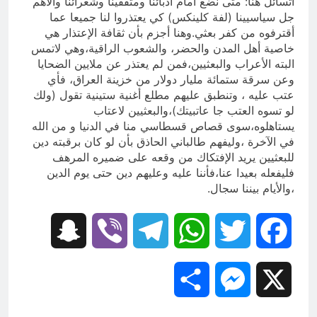
أتسائل هنا: متى نضع أمام أدبائنا ومثقفينا وشعرائنا والأهم
جل سياسيينا (لفة كلينكس) كي يعتذروا لنا جميعا عما
أقترفوه من كفر بعثي.وهنا أجزم بأن ثقافة الإعتذار هي
خاصية أهل المدن والحضر، والشعوب الراقية،وهي لاتمس
البته الأعراب والبعثيين،فمن لم يعتذر عن ملايين الضحايا
وعن سرقة ستمائة مليار دولار من خزينة العراق، فأي
عتب عليه ، وتنطبق عليهم مطلع أغنية ستينية تقول (ولك
لو تسوه العتب جا عاتبيتك)،والبعثيين لاعتاب
يستاهلوه،سوى قصاص قسطاسي منا في الدنيا و من الله
في الآخرة ،وليفهم طالباني الحاذق بأن لو كان برقبته دين
للبعثيين يريد الإفتكاك من وقعه على ضميره المرهف
فليفعله بعيدا عنا،فأننا عليه وعليهم دين حتى يوم الدين
،والأيام بيننا سجال.
Snapchat
Viber
Telegram
WhatsApp
Twitter
Facebook
Share
Messenger
X