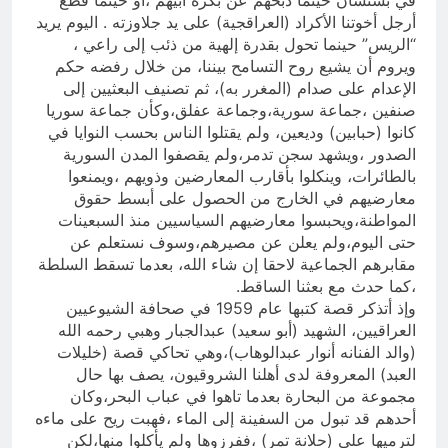
في بشتشان حينما ذبحهم عن بكرة أبيهم ،أو حينما قطع
أرجل أخوتنا الأكراد (العراقجية) على يد جلاوزته . اليوم يريد
“الريس” حينما تحول بقدرة إلهية من ذئب إلى راعي ،
ويروم أن يشيع روح التسامح بيننا، من خلال رفضه حكم
الإعدام على صدام (المغرر به)، ثم تصنيف البعثيين إلى
صنفين ،جماعة سورية،وجماعة عفلق،وكأن جماعة سوريا
كانوا (حبابين) وديعين، ولم يقتلوا الناس بحسب النوايا في
الصدور ،ويشهد سجن تدمر،ولم يقصفوا المدن السورية
بالطائرات، وينكلوا بأقارب المعارضين وذويهم ،ويمنعوا
معارضيهم في الخارج من الحصول على أبسط حقوق
المواطنة،ويحبسوا معارضيهم السياسيين منذ السبعينات
حتى اليوم،ولم يعلن عن مصيرهم،وسوف نستعلم عن
مقابرهم الجماعية لاحقا إن شاء الله، بعدما تسقط السلطة
،كما حدث مع بعثنا الساقط.
وإذ أتذكر قصة كتبها عام 1959 في صحافة الشيوعيين
العراقيين، الشهيد (أبو سعيد) عبدالجبار وهبي رحمه الله
(والد الفنانه أنوار عبدالوهاب)،وهي تحاكي قصة (خليلات
العبد) المعروفة لدى أهلنا الشروقيون، يصف بها حال
مجموعة من البحارة بعدما تاهوا في عباب البحر،وكان
أحدهم قد تبول من السفينة إلى الماء ،فهبت ريح على ماءه
لترميها على (حلانة تمر) ،ففرزوها ولم يأكلوا منها،لكن