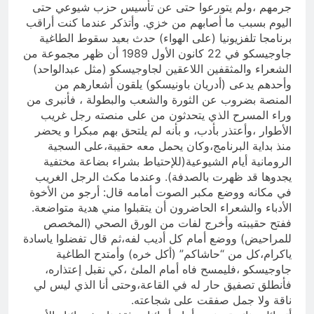
جرمهم ،ولم يتورعوا حتى عن تأسيس حزب شيوعي حتى
اليوم بسبب ما أصابهم من خزي. وأتذكر عندما كنت أراقب
برنامجا تلفزيونيا (على الهواء) حدث بعيد سقوط الطاغية
جاوجيسكو في 22 كانون الأول 1989 أن ظهر مجموعة من
الشعراء والمثقفين اللاعقين لجاوجيسكو (مثل عبدالواحد)
وأحدهم يدعى (أدريان باونيسكو) يلقون أشعارهم من
المنصة بضروب عن الثورة والشعب والبطولة ، فأنبرى من
وراء المسرح الذي يتحدثون من على منصته رجل غريب
الأطوار ،وأعتذر بأدب، و بأنه لم يلتحق بهم مبكرا و يحضر
منذ بداية البرنامج،وكان يحمل معه حقيبة،على السجية
الرومانية أيام الشيوعية(للإحتياط بشراء بضاعة مختفية
يجدوها قد ظهرت بالصدفة). وعندما مكث الرجل الغريب
في مكانه ووضع مكبر الصوت أمامه قال: أرجو من الأخوة
الأدباء والشعراء الحاضرون أن يتقبلوا مني هدية متواضعة.
ففتح حقيبته وأخرج لفات من الورق الصحي (المخصص
للمراحيض) ووضع أمام كل أديب لفه،ثم قال تفضلوا ياسادة
ياكرام،كل من “حاشاكم” (أكل خره) وأمتدح الطاغية
جاوجيسكو ،فليمسح فاه أمام الملئ ،كي نقبل إعتذاره،
فأنطلق تصفيق حار له في القاعة،وحتى أنا الذي ليس لي
ناقة ولا جمل صفقت على شجاعته.