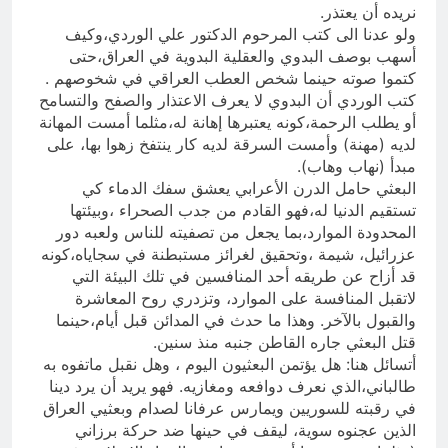
نريده أن يعتذر.
ولو عدنا الى كتب المرحوم الدكتور علي الوردي،وكيف
أسهب بوصف البدوي والعقلية البدوية في العراق،حتى
كتموا صوته حينما شخص العطب العراقي في شخوصهم .
كتب الوردي أن البدوي لا يعرف الاعتذار والصفح والتسامح
أو يطلب الرحمة،كونه يعتبرها إهانة له،مثلما أمست المهانة
لديه (مهنة) وأمست السرقة لديه كار ينتفخ زهوا بها، على
مبدأ (نهاب وهاب).
البعثي حامل الدرن الأعرابي يعشق سفك الدماء كي
تستقيم الدنيا له،فهو القادم من جدب الصحراء ،وبيئتها
المحدودة الموارد،بما يجعل من تصفيته للناس ولعبه دور
عزرائيل، شيمة ،وتحقيق لغرائز مستبطنة في سجاياه،كونه
قد أزاح عن طريقه أحد المنافسين في تلك البيئة التي
لاتقبل المنافسة على الموارد، وتزدري روح المعاشرة
والقبول بالآخر. وهذا ما حدث في المدائن قبل أيام،حينما
قتل البعثي جاره القاطن جنبه منذ سنين.
أتسائل هنا: هل يؤتمن البعثيون اليوم ، وهل نقبل ماتفوه به
طالباني،الذي نعرف دوافعه ومغازيه. فهو يريد أن يرد دينا
في رقبته للسوريين ويمارس عرفانا لصدام وبعثيي العراق
الذين عجنوه سوية، ليقف في حينها ضد حركة برزاني