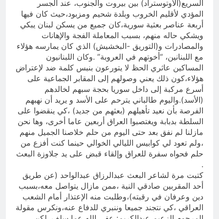
السريع(الأوتوستراد) بين بيروت والجنوب، عند الجسر
المؤدي لأقليم الخروب وبلدة شحيم ومزبود،حيث كان فيها
أربعة عناصر بعثية سورية،كان جميع من يسكن لبنان يبكي
ويشكي حاله منهم، بسبب المعاملة الفجة والإهانات
والمصادرات و(التوريق -البخشيش) الذي كان يمارسه هؤلاء
مع اللبنانين، “أخوتهم في العروبة” .وكان اللبنانيون
المساكين عاثري الحظ لا يتورعون بنبس كلمة ضد لإعتراض
هؤلاء،كون ذلك يعني وصولهم إلى المقابر الجماعية على
أسرع مركبة إلى داخل سوريا بحجة سبهم لخالدهم
(الأسد).واليوم طالباني يترحم على الأسد و يريد أن نهبهم
الفرصة بأن نعيد تأهيلهم (بعثهم من جديد) ،كي ينقضوا على
السلطة بدبابة ويغتصبوا العراق أربعين عاما أخرى، وها نحن
مازلنا لم نفق بعد حتى اليوم من حلم خلاصنا الجميل منهم
،ولم تعود لي كوابيس الليالي الخوالي حينما كنت أفزع من
حلم فحواه سفرة للعراق وإلقاء قبض على يد جلاوزة البعث
.
كتبت مرة لشاعر البعث عبدالرزاق عبدالواحد (عن طريق
أحد المقربين صادقي النية ،ممن مازال يتواصل معه،بسبب
دين وعرفان في رقبته)،وطلبت منه الإعتذار أمام الشعب
العراقي ،كي نتجند جميعا وننبري للدفاع عنه،ونكرس مقولة
المرحوم الزعيم عبدالكريم: عفى الله عما سلف. لكن