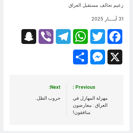
زعيم تحالف مستقبل العراق
31 آيــــار 2025
Snapchat
Viber
Telegram
WhatsApp
Twitter
Facebook
Share
Messenger
X
Next:
Previous:
تصفّح
المقالات
مهزلة المهازل في
حروب الظل..
العراق : ⁧‫معارضون
منافقون‬⁩!