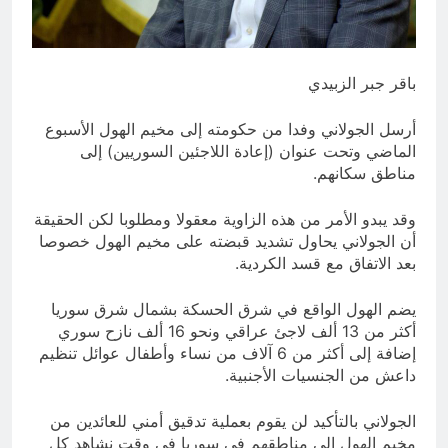
الوطنية وجدلية بناء الدولة
7 ساعات Ago
غزو الكويت 1990: قرار صدام حسين
ودور دائرته العائلية في الحرب والاحتلال
باقر جبر الزبيدي
وعمليات النهب
10 ساعات Ago
أرسل الجولاني وفدا من حكومته إلى مخيم الهول الأسبوع
الماضي وتحت عنوان (إعادة اللاجئين السوريين) إلى
مناطق سكانهم.
وقد يبدو الأمر من هذه الزاوية معقولا ومطلوبا لكن الحقيقة
أن الجولاني يحاول تشديد قبضته على مخيم الهول خصوصا
بعد الاتفاق مع قسد الكردية.
يضم الهول الواقع في شرق الحسكة بشمال شرق سوريا
أكثر من 13 ألف لاجئ عراقي ونحو 16 ألف نازح سوري
إضافة إلى أكثر من 6 آلاف من نساء وأطفال عوائل تنظيم
داعش من الجنسيات الأجنبية.
الجولاني بالتأكيد لن يقوم بعملية تدقيق أمني للعائدين من
مخيم الهول إلى مناطقهم في سوريا في وقت نشاهد كل